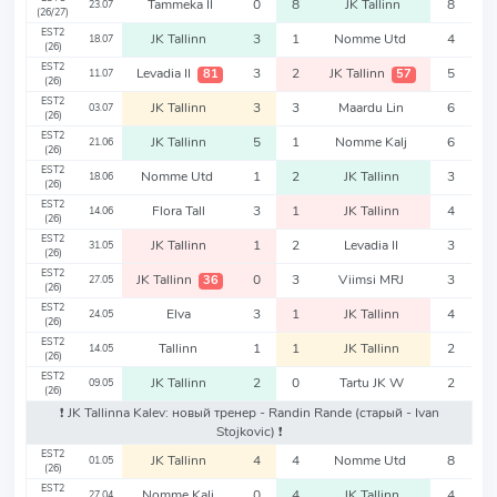
Tammeka II
0
8
JK Tallinn
8
23.07
(26/27)
EST2
JK Tallinn
3
1
Nomme Utd
4
18.07
(26)
EST2
Levadia II
3
2
JK Tallinn
5
81
57
11.07
(26)
EST2
JK Tallinn
3
3
Maardu Lin
6
03.07
(26)
EST2
JK Tallinn
5
1
Nomme Kalj
6
21.06
(26)
EST2
Nomme Utd
1
2
JK Tallinn
3
18.06
(26)
EST2
Flora Tall
3
1
JK Tallinn
4
14.06
(26)
EST2
JK Tallinn
1
2
Levadia II
3
31.05
(26)
EST2
JK Tallinn
0
3
Viimsi MRJ
3
36
27.05
(26)
EST2
Elva
3
1
JK Tallinn
4
24.05
(26)
EST2
Tallinn
1
1
JK Tallinn
2
14.05
(26)
EST2
JK Tallinn
2
0
Tartu JK W
2
09.05
(26)
❗️ JK Tallinna Kalev: новый тренер - Randin Rande
(старый - Ivan
Stojkovic)
❗️
EST2
JK Tallinn
4
4
Nomme Utd
8
01.05
(26)
EST2
Nomme Kalj
0
4
JK Tallinn
4
27.04