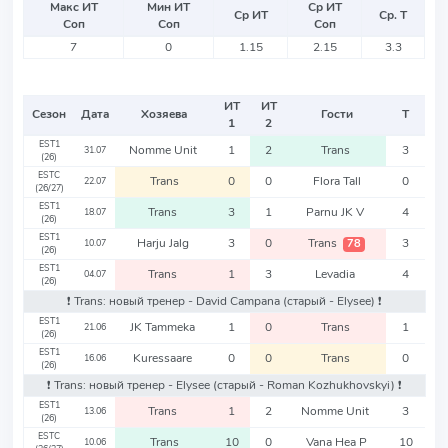
Макс ИТ
Мин ИТ
Ср ИТ
Ср ИТ
Ср. Т
Соп
Соп
Соп
7
0
1.15
2.15
3.3
ИТ
ИТ
Сезон
Дата
Хозяева
Гости
Т
1
2
EST1
Nomme Unit
1
2
Trans
3
31.07
(26)
ESTC
Trans
0
0
Flora Tall
0
22.07
(26/27)
EST1
Trans
3
1
Parnu JK V
4
18.07
(26)
EST1
Harju Jalg
3
0
Trans
3
78
10.07
(26)
EST1
Trans
1
3
Levadia
4
04.07
(26)
❗️ Trans: новый тренер - David Campana
(старый - Elysee)
❗️
EST1
JK Tammeka
1
0
Trans
1
21.06
(26)
EST1
Kuressaare
0
0
Trans
0
16.06
(26)
❗️ Trans: новый тренер - Elysee
(старый - Roman Kozhukhovskyi)
❗️
EST1
Trans
1
2
Nomme Unit
3
13.06
(26)
ESTC
Trans
10
0
Vana Hea P
10
10.06