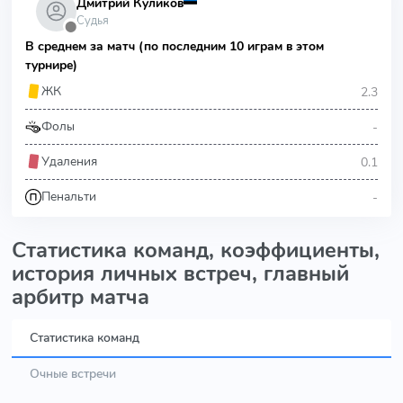
Дмитрий Куликов
Судья
⬤
В среднем за матч (по последним 10 играм в этом
турнире)
2.3
ЖК
-
Фолы
0.1
Удаления
-
Пенальти
Статистика команд, коэффициенты,
история личных встреч, главный
арбитр матча
Статистика команд
Очные встречи