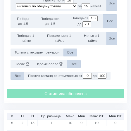
Против ТОП-
Все
за
матчей
Победа от
Победа
Победа соп.
Все
до 1.5
до 1.5
до
Победа в 1-
Поражение в 1-
Ничья в 1-
Все
тайме
тайме
тайме
Только с текущим тренером
Все
После 🏆
Кроме после 🏆
Все
Все
Против команд со стоимостью от
до
Статистика обновлена
В
Н
П
Ср. разница
Макс
Мин
Макс ИТ
Мин ИТ
5
2
13
-1
10
0
10
0