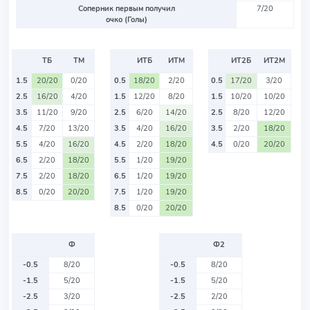
Соперник первым получил
7/20
очко (Голы)
ТБ
ТМ
ИТБ
ИТМ
ИТ2Б
ИТ2М
1.5
20/20
0/20
0.5
18/20
2/20
0.5
17/20
3/20
2.5
16/20
4/20
1.5
12/20
8/20
1.5
10/20
10/20
3.5
11/20
9/20
2.5
6/20
14/20
2.5
8/20
12/20
4.5
7/20
13/20
3.5
4/20
16/20
3.5
2/20
18/20
5.5
4/20
16/20
4.5
2/20
18/20
4.5
0/20
20/20
6.5
2/20
18/20
5.5
1/20
19/20
7.5
2/20
18/20
6.5
1/20
19/20
8.5
0/20
20/20
7.5
1/20
19/20
8.5
0/20
20/20
Ф
Ф2
-0.5
8/20
-0.5
8/20
-1.5
5/20
-1.5
5/20
-2.5
3/20
-2.5
2/20