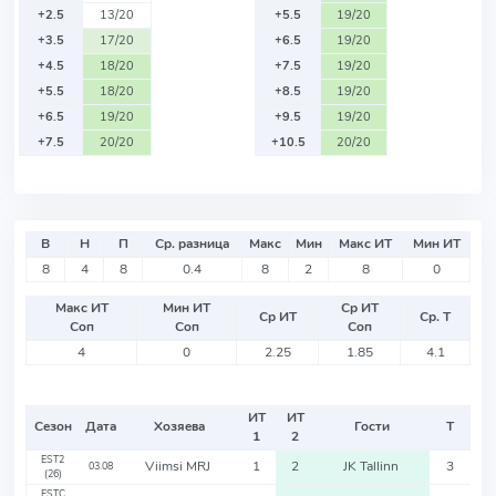
+2.5
13/20
+5.5
19/20
+3.5
17/20
+6.5
19/20
+4.5
18/20
+7.5
19/20
+5.5
18/20
+8.5
19/20
+6.5
19/20
+9.5
19/20
+7.5
20/20
+10.5
20/20
В
Н
П
Ср. разница
Макс
Мин
Макс ИТ
Мин ИТ
8
4
8
0.4
8
2
8
0
Макс ИТ
Мин ИТ
Ср ИТ
Ср ИТ
Ср. Т
Соп
Соп
Соп
4
0
2.25
1.85
4.1
ИТ
ИТ
Сезон
Дата
Хозяева
Гости
Т
1
2
EST2
Viimsi MRJ
1
2
JK Tallinn
3
03.08
(26)
ESTC