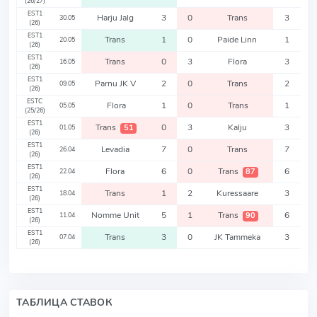
(26/27)
EST1
Harju Jalg
3
0
Trans
3
30.05
(26)
EST1
Trans
1
0
Paide Linn
1
20.05
(26)
EST1
Trans
0
3
Flora
3
16.05
(26)
EST1
Parnu JK V
2
0
Trans
2
09.05
(26)
ESTC
Flora
1
0
Trans
1
05.05
(25/26)
EST1
Trans
0
3
Kalju
3
51
01.05
(26)
EST1
Levadia
7
0
Trans
7
26.04
(26)
EST1
Flora
6
0
Trans
6
87
22.04
(26)
EST1
Trans
1
2
Kuressaare
3
18.04
(26)
EST1
Nomme Unit
5
1
Trans
6
90
11.04
(26)
EST1
Trans
3
0
JK Tammeka
3
07.04
(26)
ТАБЛИЦА СТАВОК