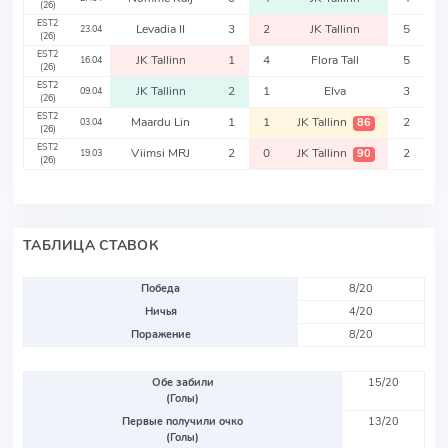
(26)
EST2
Levadia II
3
2
JK Tallinn
5
23.04
(26)
EST2
JK Tallinn
1
4
Flora Tall
5
16.04
(26)
EST2
JK Tallinn
2
1
Elva
3
09.04
(26)
EST2
Maardu Lin
1
1
JK Tallinn
2
86
03.04
(26)
EST2
Viimsi MRJ
2
0
JK Tallinn
2
90
19.03
(26)
ТАБЛИЦА СТАВОК
Победа
8/20
Ничья
4/20
Поражение
8/20
Обе забили
15/20
(Голы)
Первые получили очко
13/20
(Голы)