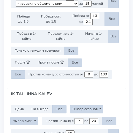
Все
за
матчей
Победа от
Победа
Победа соп.
Все
до 1.5
до 1.5
до
Победа в 1-
Поражение в 1-
Ничья в 1-
Все
тайме
тайме
тайме
Только с текущим тренером
Все
После 🏆
Кроме после 🏆
Все
Все
Против команд со стоимостью от
до
JK TALLINNA KALEV
Дома
На выезде
Все
Выбор сезонов
Выбор лиги
Против команд с
по
Все