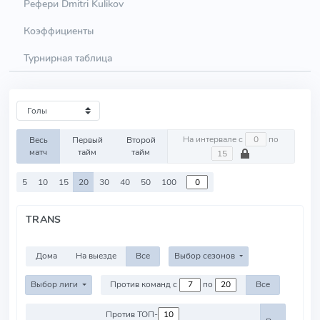
Рефери Dmitri Kulikov
Коэффициенты
Турнирная таблица
На интервале с
по
Весь
Первый
Второй
матч
тайм
тайм
5
10
15
20
30
40
50
100
TRANS
Дома
На выезде
Все
Выбор сезонов
Выбор лиги
Против команд с
по
Все
Против ТОП-