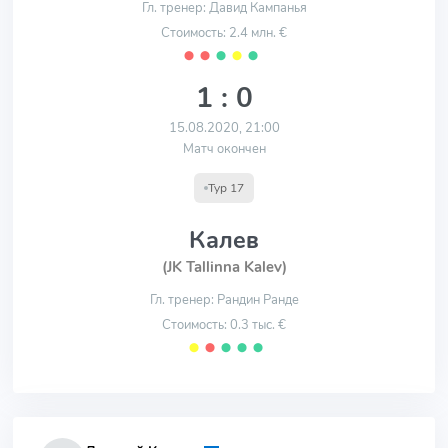
Гл. тренер: Давид Кампанья
Стоимость: 2.4 млн. €
⬤
⬤
⬤
⬤
⬤
1 : 0
15.08.2020, 21:00
Матч окончен
Тур 17
Калев
(JK Tallinna Kalev)
Гл. тренер: Рандин Ранде
Стоимость: 0.3 тыс. €
⬤
⬤
⬤
⬤
⬤