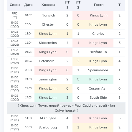
ИТ
ИТ
Сезон
Дата
Хозяева
Гости
Т
1
2
FRIC
Norwich
2
0
Kings Lynn
2
04.07
(26)
ENG6
Chester
0
0
Kings Lynn
0
25.04
(25/26)
ENG6
Kings Lynn
1
1
Chorley
2
18.04
(25/26)
ENG6
Kiddermins
4
1
Kings Lynn
5
11.04
(25/26)
ENG6
Kings Lynn
0
1
Bedford To
1
06.04
(25/26)
ENG6
Peterborou
2
2
Kings Lynn
4
03.04
(25/26)
ENG6
Kings Lynn
0
1
Spennymoor
1
28.03
(25/26)
ENG6
Leamington
2
5
Kings Lynn
7
24.03
(25/26)
ENG6
Kings Lynn
0
0
Curzon Ash
0
21.03
(25/26)
ENG6
Kings Lynn
3
0
South Shie
3
17.03
(25/26)
❗️ Kings Lynn Town: новый тренер - Paul Caddis
(старый - Ian
Culverhouse)
❗️
ENG6
AFC Fylde
4
1
Kings Lynn
5
14.03
(25/26)
ENG6
Scarboroug
1
1
Kings Lynn
2
10.03
(25/26)