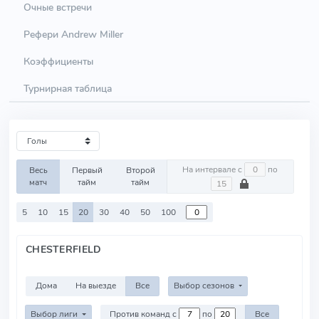
Очные встречи
Рефери Andrew Miller
Коэффициенты
Турнирная таблица
На интервале с
по
Весь
Первый
Второй
матч
тайм
тайм
5
10
15
20
30
40
50
100
CHESTERFIELD
Дома
На выезде
Все
Выбор сезонов
Выбор лиги
Против команд с
по
Все