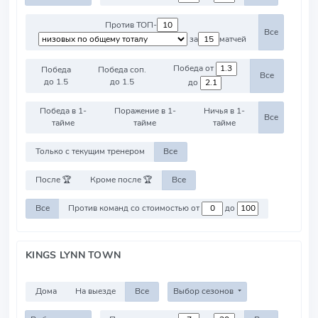
Против ТОП-
Все
за
матчей
Победа от
Победа
Победа соп.
Все
до 1.5
до 1.5
до
Победа в 1-
Поражение в 1-
Ничья в 1-
Все
тайме
тайме
тайме
Только с текущим тренером
Все
После 🏆
Кроме после 🏆
Все
Все
Против команд со стоимостью от
до
KINGS LYNN TOWN
Дома
На выезде
Все
Выбор сезонов