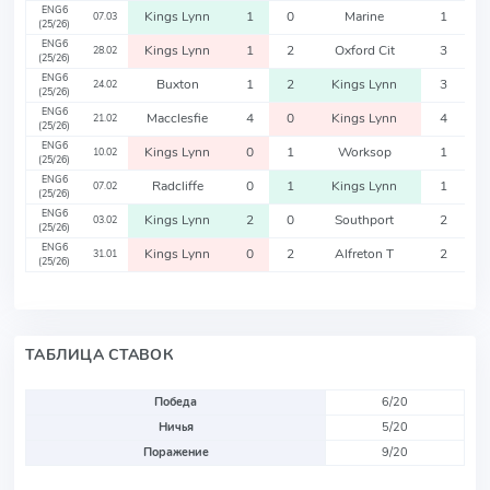
ENG6
Kings Lynn
1
0
Marine
1
07.03
(25/26)
ENG6
Kings Lynn
1
2
Oxford Cit
3
28.02
(25/26)
ENG6
Buxton
1
2
Kings Lynn
3
24.02
(25/26)
ENG6
Macclesfie
4
0
Kings Lynn
4
21.02
(25/26)
ENG6
Kings Lynn
0
1
Worksop
1
10.02
(25/26)
ENG6
Radcliffe
0
1
Kings Lynn
1
07.02
(25/26)
ENG6
Kings Lynn
2
0
Southport
2
03.02
(25/26)
ENG6
Kings Lynn
0
2
Alfreton T
2
31.01
(25/26)
ТАБЛИЦА СТАВОК
Победа
6/20
Ничья
5/20
Поражение
9/20