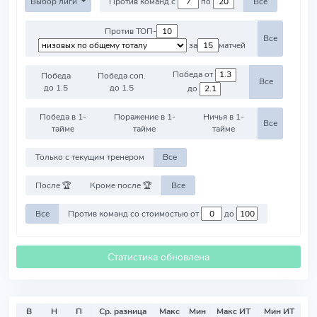
Выбор лиги
Против команд с
по
Все
Против ТОП-
Все
за
матчей
Победа от
Победа
Победа соп.
Все
до 1.5
до 1.5
до
Победа в 1-
Поражение в 1-
Ничья в 1-
Все
тайме
тайме
тайме
Только с текущим тренером
Все
После 🏆
Кроме после 🏆
Все
Все
Против команд со стоимостью от
до
Статистика обновлена
В
Н
П
Ср. разница
Макс
Мин
Макс ИТ
Мин ИТ