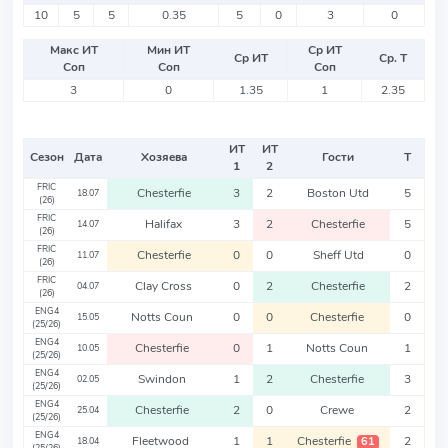
10
5
5
0.35
5
0
3
0
Макс ИТ
Мин ИТ
Ср ИТ
Ср ИТ
Ср. Т
Соп
Соп
Соп
3
0
1.35
1
2.35
ИТ
ИТ
Сезон
Дата
Хозяева
Гости
Т
1
2
FRIC
Chesterfie
3
2
Boston Utd
5
18.07
(26)
FRIC
Halifax
3
2
Chesterfie
5
14.07
(26)
FRIC
Chesterfie
0
0
Sheff Utd
0
11.07
(26)
FRIC
Clay Cross
0
2
Chesterfie
2
04.07
(26)
ENG4
Notts Coun
0
0
Chesterfie
0
15.05
(25/26)
ENG4
Chesterfie
0
1
Notts Coun
1
10.05
(25/26)
ENG4
Swindon
1
2
Chesterfie
3
02.05
(25/26)
ENG4
Chesterfie
2
0
Crewe
2
25.04
(25/26)
ENG4
Fleetwood
1
1
Chesterfie
2
61
18.04