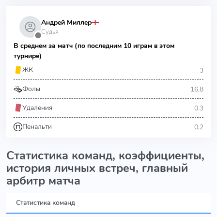
Андрей Миллер
Судья
⬤
В среднем за матч (по последним 10 играм в этом
турнире)
3
ЖК
16.8
Фолы
0.3
Удаления
0.2
Пенальти
Статистика команд, коэффициенты,
история личных встреч, главный
арбитр матча
Статистика команд