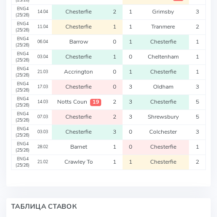
(25/26)
ENG4
Chesterfie
2
1
Grimsby
3
14.04
(25/26)
ENG4
Chesterfie
1
1
Tranmere
2
11.04
(25/26)
ENG4
Barrow
0
1
Chesterfie
1
06.04
(25/26)
ENG4
Chesterfie
1
0
Cheltenham
1
03.04
(25/26)
ENG4
Accrington
0
1
Chesterfie
1
21.03
(25/26)
ENG4
Chesterfie
0
3
Oldham
3
17.03
(25/26)
ENG4
Notts Coun
2
3
Chesterfie
5
19
14.03
(25/26)
ENG4
Chesterfie
2
3
Shrewsbury
5
07.03
(25/26)
ENG4
Chesterfie
3
0
Colchester
3
03.03
(25/26)
ENG4
Barnet
1
0
Chesterfie
1
28.02
(25/26)
ENG4
Crawley To
1
1
Chesterfie
2
21.02
(25/26)
ТАБЛИЦА СТАВОК