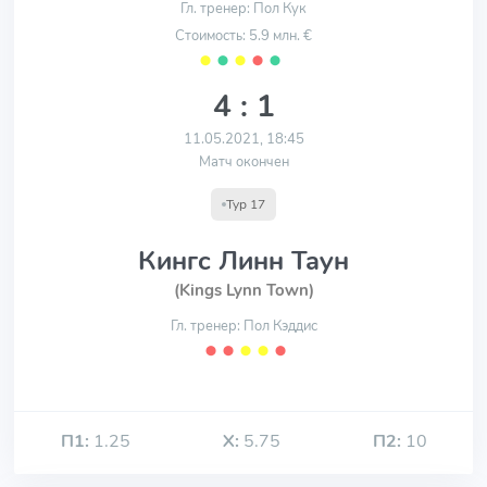
Гл. тренер: Пол Кук
Стоимость: 5.9 млн. €
⬤
⬤
⬤
⬤
⬤
4 : 1
11.05.2021, 18:45
Матч окончен
Тур 17
Кингс Линн Таун
(Kings Lynn Town)
Гл. тренер: Пол Кэддис
⬤
⬤
⬤
⬤
⬤
П1:
1.25
Х:
5.75
П2:
10