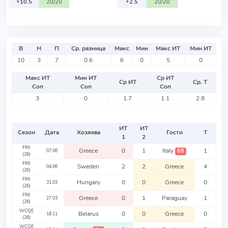
+10.5
20/20
+2.5
20/20
В
Н
П
Ср. разница
Макс
Мин
Макс ИТ
Мин ИТ
10
3
7
0.6
6
0
5
0
Макс ИТ
Мин ИТ
Ср ИТ
Ср ИТ
Ср. Т
Соп
Соп
Соп
3
0
1.7
1.1
2.8
ИТ
ИТ
Сезон
Дата
Хозяева
Гости
Т
1
2
FRII
Greece
0
1
Italy
1
68
07.06
(26)
FRII
Sweden
2
2
Greece
4
04.06
(26)
FRII
Hungary
0
0
Greece
0
31.03
(26)
FRII
Greece
0
1
Paraguay
1
27.03
(26)
WCQE
Belarus
0
0
Greece
0
18.11
(26)
WCQE