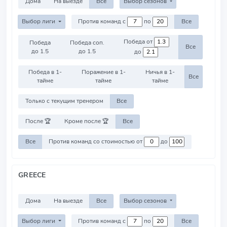
Дома
На выезде
Все
Выбор сезонов
Выбор лиги
Против команд с
по
Все
Победа от
Победа
Победа соп.
Все
до 1.5
до 1.5
до
Победа в 1-
Поражение в 1-
Ничья в 1-
Все
тайме
тайме
тайме
Только с текущим тренером
Все
После 🏆
Кроме после 🏆
Все
Все
Против команд со стоимостью от
до
GREECE
Дома
На выезде
Все
Выбор сезонов
Выбор лиги
Против команд с
по
Все