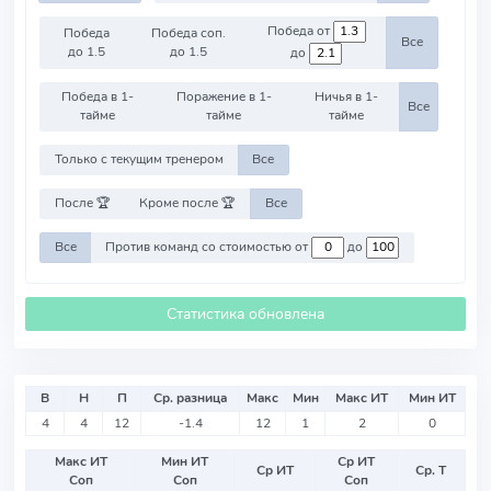
Победа от
Победа
Победа соп.
Все
до 1.5
до 1.5
до
Победа в 1-
Поражение в 1-
Ничья в 1-
Все
тайме
тайме
тайме
Только с текущим тренером
Все
После 🏆
Кроме после 🏆
Все
Все
Против команд со стоимостью от
до
Статистика обновлена
В
Н
П
Ср. разница
Макс
Мин
Макс ИТ
Мин ИТ
4
4
12
-1.4
12
1
2
0
Макс ИТ
Мин ИТ
Ср ИТ
Ср ИТ
Ср. Т
Соп
Соп
Соп