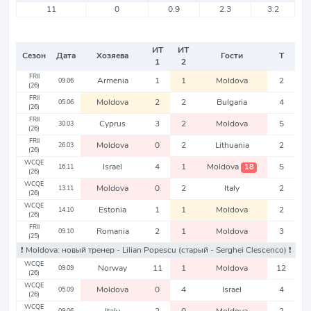
11
0
0.9
2.3
3.2
ИТ
ИТ
Сезон
Дата
Хозяева
Гости
Т
1
2
FRII
Armenia
1
1
Moldova
2
09.06
(26)
FRII
Moldova
2
2
Bulgaria
4
05.06
(26)
FRII
Cyprus
3
2
Moldova
5
30.03
(26)
FRII
Moldova
0
2
Lithuania
2
26.03
(26)
WCQE
Israel
4
1
Moldova
5
18
16.11
(26)
WCQE
Moldova
0
2
Italy
2
13.11
(26)
WCQE
Estonia
1
1
Moldova
2
14.10
(26)
FRII
Romania
2
1
Moldova
3
09.10
(25)
❗️ Moldova: новый тренер - Lilian Popescu
(старый - Serghei Clescenco)
❗️
WCQE
Norway
11
1
Moldova
12
09.09
(26)
WCQE
Moldova
0
4
Israel
4
05.09
(26)
WCQE