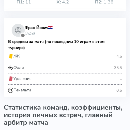
П1:
11
Х:
4.2
П2:
1.36
Фран Йович
Судья
⬤
В среднем за матч (по последним 10 играм в этом
турнире)
4.5
ЖК
35.5
Фолы
-
Удаления
0.5
Пенальти
Статистика команд, коэффициенты,
история личных встреч, главный
арбитр матча