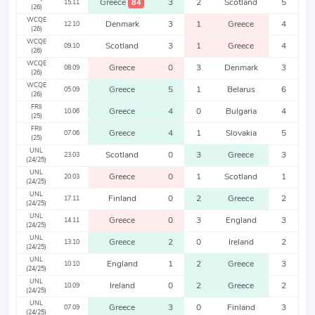
Greece
3
2
Scotland
5
84
15.11
(26)
WCQE
Denmark
3
1
Greece
4
12.10
(26)
WCQE
Scotland
3
1
Greece
4
09.10
(26)
WCQE
Greece
0
3
Denmark
3
08.09
(26)
WCQE
Greece
5
1
Belarus
6
05.09
(26)
FRII
Greece
4
0
Bulgaria
4
10.06
(25)
FRII
Greece
4
1
Slovakia
5
07.06
(25)
UNL
Scotland
0
3
Greece
3
23.03
(24/25)
UNL
Greece
0
1
Scotland
1
20.03
(24/25)
UNL
Finland
0
2
Greece
2
17.11
(24/25)
UNL
Greece
0
3
England
3
14.11
(24/25)
UNL
Greece
2
0
Ireland
2
13.10
(24/25)
UNL
England
1
2
Greece
3
10.10
(24/25)
UNL
Ireland
0
2
Greece
2
10.09
(24/25)
UNL
Greece
3
0
Finland
3
07.09
(24/25)