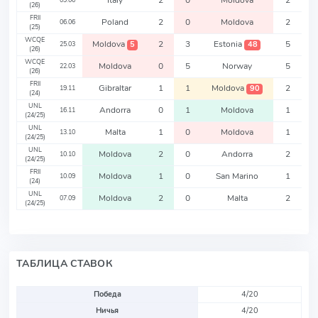
Italy
2
0
Moldova
2
09.06
(26)
FRII
Poland
2
0
Moldova
2
06.06
(25)
WCQE
Moldova
2
3
Estonia
5
5
48
25.03
(26)
WCQE
Moldova
0
5
Norway
5
22.03
(26)
FRII
Gibraltar
1
1
Moldova
2
90
19.11
(24)
UNL
Andorra
0
1
Moldova
1
16.11
(24/25)
UNL
Malta
1
0
Moldova
1
13.10
(24/25)
UNL
Moldova
2
0
Andorra
2
10.10
(24/25)
FRII
Moldova
1
0
San Marino
1
10.09
(24)
UNL
Moldova
2
0
Malta
2
07.09
(24/25)
ТАБЛИЦА СТАВОК
Победа
4/20
Ничья
4/20