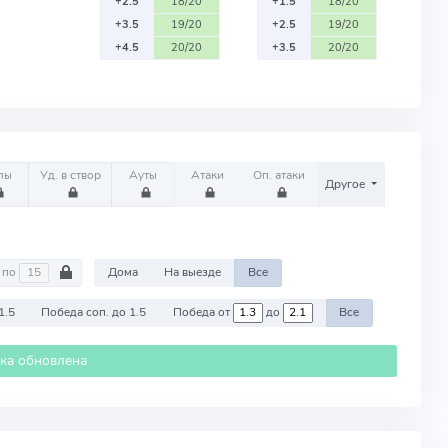
+2.5
18/20
+1.5
18/20
+3.5
19/20
+2.5
19/20
+4.5
20/20
+3.5
20/20
лы
Уд. в створ
Ауты
Атаки
Оп. атаки
Другое
по
Дома
На выезде
Все
1.5
Победа соп. до 1.5
Победа от
до
Все
ика обновлена