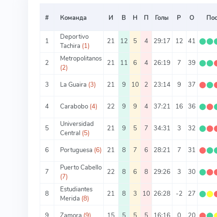
#
Команда
И
В
Н
П
Голы
Р
О
Пос
Deportivo
1
21
12
5
4
29:17
12
41
⬤
⬤
Tachira
(1)
Metropolitanos
2
21
11
6
4
26:19
7
39
⬤
⬤
(2)
3
La Guaira
(3)
21
9
10
2
23:14
9
37
⬤
⬤
4
Carabobo
(4)
22
9
9
4
37:21
16
36
⬤
⬤
Universidad
5
21
9
5
7
34:31
3
32
⬤
⬤
Central
(5)
6
Portuguesa
(6)
21
8
7
6
28:21
7
31
⬤
⬤
Puerto Cabello
7
22
8
6
8
29:26
3
30
⬤
⬤
(7)
Estudiantes
8
21
8
3
10
26:28
-2
27
⬤
⬤
Merida
(8)
9
Zamora
(9)
15
5
5
5
16:16
0
20
⬤
⬤