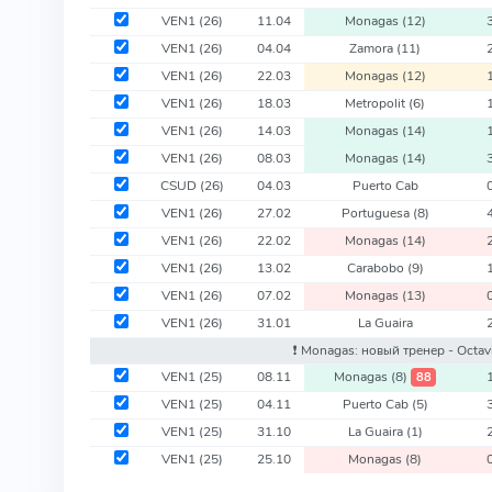
VEN1
(26)
11.04
Monagas
(12)
VEN1
(26)
04.04
Zamora
(11)
VEN1
(26)
22.03
Monagas
(12)
VEN1
(26)
18.03
Metropolit
(6)
VEN1
(26)
14.03
Monagas
(14)
VEN1
(26)
08.03
Monagas
(14)
CSUD
(26)
04.03
Puerto Cab
VEN1
(26)
27.02
Portuguesa
(8)
VEN1
(26)
22.02
Monagas
(14)
VEN1
(26)
13.02
Carabobo
(9)
VEN1
(26)
07.02
Monagas
(13)
VEN1
(26)
31.01
La Guaira
❗️ Monagas: новый тренер - Octa
VEN1
(25)
08.11
Monagas
(8)
88
VEN1
(25)
04.11
Puerto Cab
(5)
VEN1
(25)
31.10
La Guaira
(1)
VEN1
(25)
25.10
Monagas
(8)