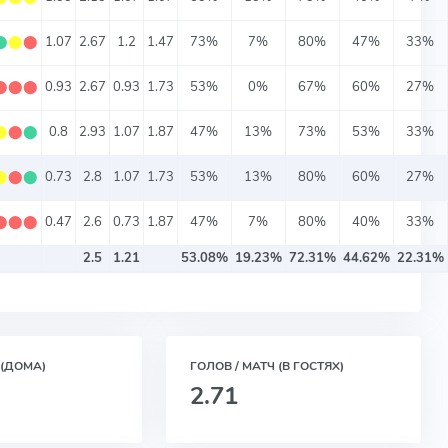
⬤
⬤
⬤
1.07
2.67
1.2
1.47
73%
7%
80%
47%
33%
⬤
⬤
⬤
0.93
2.67
0.93
1.73
53%
0%
67%
60%
27%
⬤
⬤
⬤
0.8
2.93
1.07
1.87
47%
13%
73%
53%
33%
⬤
⬤
⬤
0.73
2.8
1.07
1.73
53%
13%
80%
60%
27%
⬤
⬤
⬤
0.47
2.6
0.73
1.87
47%
7%
80%
40%
33%
2.5
1.21
53.08%
19.23%
72.31%
44.62%
22.31%
 (ДОМА)
ГОЛОВ / МАТЧ (В ГОСТЯХ)
2.71