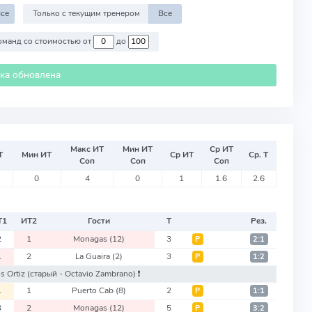
се
Только с текущим тренером
Все
Против команд со стоимостью от
до
ика обновлена
Макс ИТ
Мин ИТ
Ср ИТ
Т
Мин ИТ
Ср ИТ
Ср. Т
Соп
Соп
Соп
0
4
0
1
1.6
2.6
Т
1
ИТ
2
Гости
Т
Рез.
2
1
Monagas
(12)
3
Р
2:1
1
2
La Guaira
(2)
3
Р
1:2
s Ortiz
(старый - Octavio Zambrano)
❗️
1
1
Puerto Cab
(8)
2
Р
1:1
3
2
Monagas
(12)
5
Р
3:2