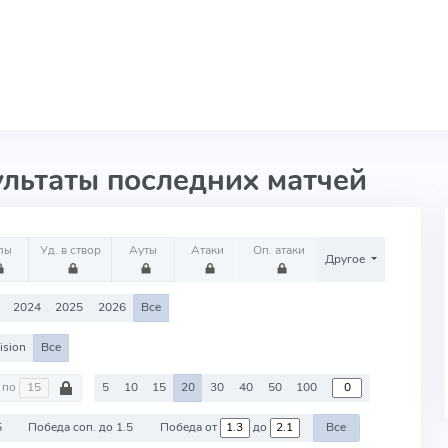
ультаты последних матчей
лы
Уд. в створ
Ауты
Атаки
Оп. атаки
Другое
2024
2025
2026
Все
ision
Все
по
5
10
15
20
30
40
50
100
5
Победа соп. до 1.5
Победа от
до
Все