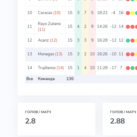
10
Caracas
(10)
15
3
7
5
18:22
-4
16
⬤
⬤
Rayo Zuliano
11
15
4
2
9
14:26
-12
14
⬤
⬤
(11)
12
Acanz
(12)
15
3
3
9
16:28
-12
12
⬤
⬤
13
Monagas
(13)
15
3
2
10
16:26
-10
11
⬤
⬤
14
Trujillanos
(14)
15
1
4
10
11:28
-17
7
⬤
⬤
Все
Команда
130
ГОЛОВ / МАТЧ
ГОЛОВ / МАТЧ
2.8
2.88