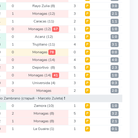
3
0
Rayo Zulia
(8)
3
Р
3:0
2
1
Monagas
(12)
3
Р
2:1
1
1
Caracas
(11)
2
Р
1:1
1
0
Monagas
(12)
1
67
Р
1:0
1
0
Acanz
(12)
1
Р
1:0
3
1
Trujillano
(11)
4
Р
3:1
0
0
Monagas
0
78
Р
0:0
4
0
Monagas
(14)
4
Р
4:0
2
3
Deportivo
(8)
5
Р
2:3
1
0
Monagas
(14)
1
41
Р
1:0
0
3
Universida
(4)
3
Р
0:3
2
0
Monagas
2
Р
2:0
vio Zambrano
(старый - Marcelo Zuleta)
❗️
1
0
Zamora
(10)
1
Р
1:0
3
2
Monagas
(8)
5
Р
3:2
2
1
Monagas
(8)
3
Р
2:1
0
1
La Guaira
(1)
1
Р
0:1