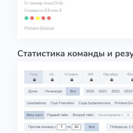
Гл. тренер: Jesus Ortiz
Стоимость: 8.8 млн. €
⬤
⬤
⬤
⬤
⬤
Primera Division
Статистика команды и рез
Голы
xG
Угловые
ЖК
Офсайды
Фо
Дома
На выезде
Все
2020
2021
2022
2023
Libertadores
Club Friendlies
Copa Sudamericana
Primera Div
Весь матч
Первый тайм
Второй тайм
На интервале с
Против команд с
по
Все
Победа до 1.