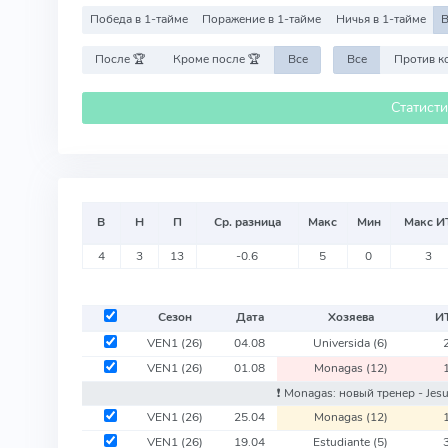
Победа в 1-тайме
Поражение в 1-тайме
Ничья в 1-тайме
В
После 🏆
Кроме после 🏆
Все
Все
Статист
В
Н
П
Ср. разница
Макс
Мин
Макс И
4
3
13
-0.6
5
0
3
Сезон
Дата
Хозяева
И
VEN1
(26)
04.08
Universida
(6)
VEN1
(26)
01.08
Monagas
(12)
❗️ Monagas: новый тренер - Jesu
VEN1
(26)
25.04
Monagas
(12)
VEN1
(26)
19.04
Estudiante
(5)