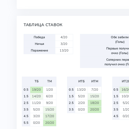
ТАБЛИЦА СТАВОК
Победа
4/20
Обе забили
(Голы)
Ничья
3/20
Первые получ
Поражение
13/20
очко (Голы)
Соперник пер
получил очко (Г
ТБ
ТМ
ИТБ
ИТМ
ИТ2
0.5
19/20
1/20
0.5
13/20
7/20
0.5
16/2
1.5
14/20
6/20
1.5
5/20
15/20
1.5
10/2
2.5
11/20
9/20
2.5
2/20
18/20
2.5
5/2
3.5
5/20
15/20
3.5
0/20
20/20
3.5
1/2
4.5
3/20
17/20
4.5
0/2
5.5
0/20
20/20