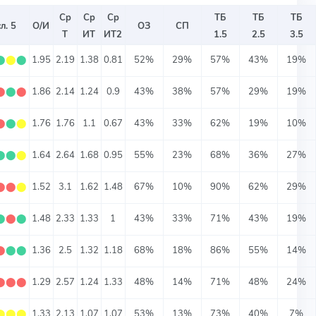
Ср
Ср
Ср
ТБ
ТБ
ТБ
л. 5
О/И
ОЗ
СП
Т
ИТ
ИТ2
1.5
2.5
3.5
⬤
⬤
⬤
1.95
2.19
1.38
0.81
52%
29%
57%
43%
19%
⬤
⬤
⬤
1.86
2.14
1.24
0.9
43%
38%
57%
29%
19%
⬤
⬤
⬤
1.76
1.76
1.1
0.67
43%
33%
62%
19%
10%
⬤
⬤
⬤
1.64
2.64
1.68
0.95
55%
23%
68%
36%
27%
⬤
⬤
⬤
1.52
3.1
1.62
1.48
67%
10%
90%
62%
29%
⬤
⬤
⬤
1.48
2.33
1.33
1
43%
33%
71%
43%
19%
⬤
⬤
⬤
1.36
2.5
1.32
1.18
68%
18%
86%
55%
14%
⬤
⬤
⬤
1.29
2.57
1.24
1.33
48%
14%
71%
48%
24%
⬤
⬤
⬤
1.33
2.13
1.07
1.07
53%
13%
73%
40%
7%