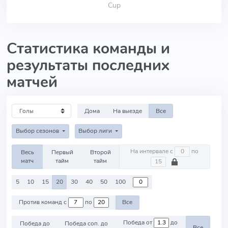
Cup
Статистика команды и
результаты последних
матчей
Дома
На выезде
Все
Выбор сезонов
Выбор лиги
На интервале с
по
Весь
Первый
Второй
матч
тайм
тайм
5
10
15
20
30
40
50
100
Против команд с
по
Все
Победа от
до
Победа до
Победа соп. до
Все