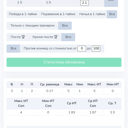
1.5
1.5
Победа в 1-тайме
Поражение в 1-тайме
Ничья в 1-тайме
Все
Только с текущим тренером
Все
После 🏆
Кроме после 🏆
Все
Все
Против команд со стоимостью от
до
Статистика обновлена
В
Н
П
Ср. разница
Макс
Мин
Макс ИТ
Мин ИТ
3
1
2
0.17
5
1
5
0
Макс ИТ
Мин ИТ
Ср ИТ
Ср ИТ
Ср. Т
Соп
Соп
Соп
4
0
1.83
1.67
3.5