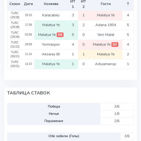
ИТ
ИТ
Сезон
Дата
Хозяева
Гости
Т
1
2
TURC
Karacabey
3
1
Malatya Ye
4
29.10
(25/26)
TURC
Malatya Ye
3
2
Adana 1954
5
17.09
(25/26)
TURC
Malatya Ye
5
0
Yeni Malat
5
88
03.09
(25/26)
TURC
Yomraspor
4
0
Malatya Ye
4
90
29.09
(21/22)
TURC
Aksaray Bl
1
1
Malatya Ye
2
21.10
(20/21)
TURC
Malatya Ye
1
0
Adiyamansp
1
14.10
(20/21)
ТАБЛИЦА СТАВОК
Победа
3/6
Ничья
1/6
Поражение
2/6
Обе забили (Голы)
3/6