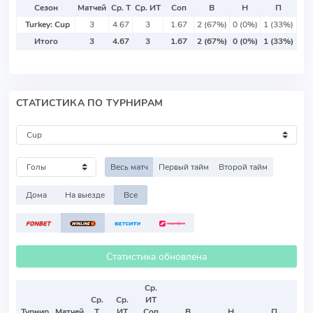
Сезон
Матчей
Ср. Т
Ср. ИТ
Соп
В
Н
П
Turkey: Cup
3
4.67
3
1.67
2 (67%)
0 (0%)
1 (33%)
Итого
3
4.67
3
1.67
2 (67%)
0 (0%)
1 (33%)
СТАТИСТИКА ПО ТУРНИРАМ
Весь матч
Первый тайм
Второй тайм
Дома
На выезде
Все
Статистика обновлена
Ср.
Ср.
Ср.
ИТ
Турнир
Матчей
Т
ИТ
Соп
В
Н
П