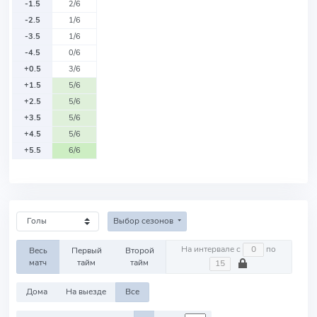
-1.5
2/6
-2.5
1/6
-3.5
1/6
-4.5
0/6
+0.5
3/6
+1.5
5/6
+2.5
5/6
+3.5
5/6
+4.5
5/6
+5.5
6/6
Выбор сезонов
На интервале с
по
Весь
Первый
Второй
матч
тайм
тайм
Дома
На выезде
Все