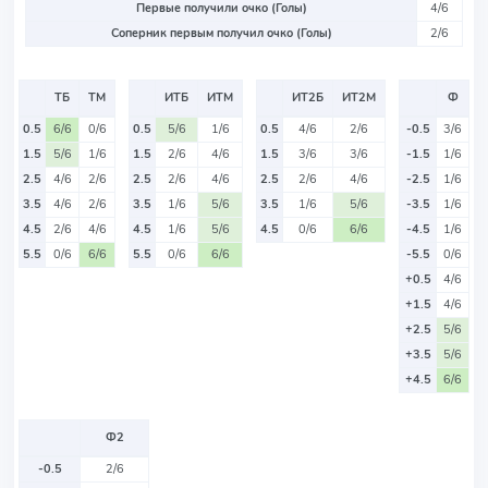
Первые получили очко (Голы)
4/6
Соперник первым получил очко (Голы)
2/6
ТБ
ТМ
ИТБ
ИТМ
ИТ2Б
ИТ2М
Ф
0.5
6/6
0/6
0.5
5/6
1/6
0.5
4/6
2/6
-0.5
3/6
1.5
5/6
1/6
1.5
2/6
4/6
1.5
3/6
3/6
-1.5
1/6
2.5
4/6
2/6
2.5
2/6
4/6
2.5
2/6
4/6
-2.5
1/6
3.5
4/6
2/6
3.5
1/6
5/6
3.5
1/6
5/6
-3.5
1/6
4.5
2/6
4/6
4.5
1/6
5/6
4.5
0/6
6/6
-4.5
1/6
5.5
0/6
6/6
5.5
0/6
6/6
-5.5
0/6
+0.5
4/6
+1.5
4/6
+2.5
5/6
+3.5
5/6
+4.5
6/6
Ф2
-0.5
2/6