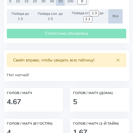
5
10
15
20
30
40
50
100
Победа от
до
Победа до
Победа соп. до
Все
1.5
1.5
Статистика обновлена
×
Свайп вправо, чтобы увидеть всю таблицу!
Нет матчей!
ГОЛОВ / МАТЧ
ГОЛОВ / МАТЧ (ДОМА)
4.67
5
ГОЛОВ / МАТЧ (В ГОСТЯХ)
ГОЛОВ / МАТЧ (1-Й ТАЙМ)
4
1.67