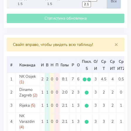
Все
1.5
1.5
Статистика обновлена
×
Свайп вправо, чтобы увидеть всю таблицу!
Посл.
О/
Ср
Ср
Ср
#
Команда
И
В
Н
П
Голы
Р
О
5
И
Т
ИТ
ИТ2
NK Osijek
1
2
2
0
0
8:1
7
6
⬤
⬤
3
4.5
4
0.5
(1)
Dinamo
2
1
1
0
0
2:0
2
3
⬤
3
2
2
0
Zagreb
(2)
3
Rijeka
(5)
1
1
0
0
2:1
1
3
⬤
3
3
2
1
NK
4
Varazdin
1
1
0
0
2:1
1
3
⬤
3
3
2
1
(4)