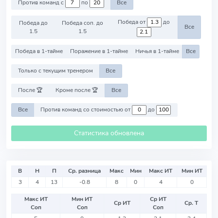
Против команд с
по
Все
Победа от
до
Победа до
Победа соп. до
Все
1.5
1.5
Победа в 1-тайме
Поражение в 1-тайме
Ничья в 1-тайме
Все
Только с текущим тренером
Все
После 🏆
Кроме после 🏆
Все
Все
Против команд со стоимостью от
до
Статистика обновлена
В
Н
П
Ср. разница
Макс
Мин
Макс ИТ
Мин ИТ
3
4
13
-0.8
8
0
4
0
Макс ИТ
Мин ИТ
Ср ИТ
Ср ИТ
Ср. Т
Соп
Соп
Соп