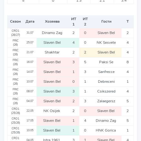
5
0
1.3
2.1
3.4
ИТ
ИТ
Сезон
Дата
Хозяева
Гости
Т
1
2
CRO1
Dinamo Zag
2
0
Slaven Bel
2
31.07
(26/27)
FRIC
Slaven Bel
4
0
NK Sesvete
4
25.07
(26)
FRIC
Shakhtar
2
2
Slaven Bel
4
21.07
(26)
FRIC
Slaven Bel
3
5
Paksi Se
8
16.07
(26)
FRIC
Slaven Bel
1
3
Sanfrecce
4
14.07
(26)
FRIC
Slaven Bel
0
1
Debreceni
1
10.07
(26)
FRIC
Slaven Bel
3
1
Csikszered
4
08.07
(26)
FRIC
Slaven Bel
2
3
Zalaegersz
5
04.07
(26)
CRO1
NK Osijek
2
0
Slaven Bel
2
22.05
(25/26)
CRO1
Slaven Bel
1
4
Dinamo Zag
5
17.05
(25/26)
CRO1
Slaven Bel
1
0
HNK Gorica
1
10.05
(25/26)
CRO1
Istra 1961
3
1
Slaven Bel
4
04.05