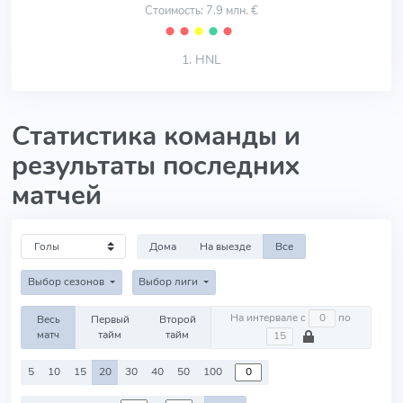
Стоимость: 7.9 млн. €
⬤
⬤
⬤
⬤
⬤
1. HNL
Статистика команды и
результаты последних
матчей
Дома
На выезде
Все
Выбор сезонов
Выбор лиги
На интервале с
по
Весь
Первый
Второй
матч
тайм
тайм
5
10
15
20
30
40
50
100