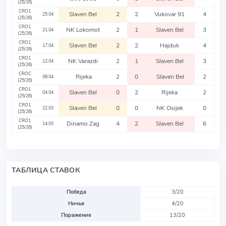
(25/26)
CRO1
Slaven Bel
2
2
Vukovar 91
4
25.04
(25/26)
CRO1
NK Lokomot
2
1
Slaven Bel
3
21.04
(25/26)
CRO1
Slaven Bel
2
2
Hajduk
4
17.04
(25/26)
CRO1
NK Varazdi
2
1
Slaven Bel
3
12.04
(25/26)
CROC
Rijeka
2
0
Slaven Bel
2
08.04
(25/26)
CRO1
Slaven Bel
0
2
Rijeka
2
04.04
(25/26)
CRO1
Slaven Bel
0
0
NK Osijek
0
22.03
(25/26)
CRO1
Dinamo Zag
4
2
Slaven Bel
6
14.03
(25/26)
ТАБЛИЦА СТАВОК
Победа
3/20
Ничья
4/20
Поражение
13/20