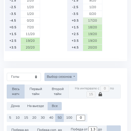
-1.5
2/20
-1.5
9/20
-2.5
1/20
-2.5
1/20
-3.5
1/20
-3.5
0/20
-4.5
0/20
+0.5
17/20
+0.5
7/20
+1.5
18/20
+1.5
11/20
+2.5
19/20
+2.5
19/20
+3.5
19/20
+3.5
20/20
+4.5
20/20
Выбор сезонов
На интервале с
по
Весь
Первый
Второй
матч
тайм
тайм
Дома
На выезде
Все
5
10
15
20
30
40
50
100
Победа от
до
Победа до
Победа соп. до