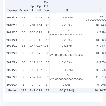
Ср.
Ср.
Ср.
ИТ
Турнир
Матчей
Т
ИТ
Соп
В
Н
10
2017/18
36
2.22
0.97
1.25
11 (31%)
(28.000000000
2018/19
36
2.61
1.14
1.47
7 (19%)
16 (44%
10
2019/20
36
2.36
0.94
1.42
9 (25%
(28.000000000000004%)
2020/21
36
2.47
1
1.47
7 (19%)
13 (36%
2021/22
36
2.47
0.97
1.5
9 (25%)
9 (25%
10
2022/23
36
2.03
0.75
1.28
13 (36%
(28.000000000000004%)
2023/24
36
3.11
1.19
1.92
9 (25%)
6 (17%
2024/25
36
2.42
1.17
1.25
13 (36%)
9 (25%
10
2025/26
36
2.97
1.28
1.69
11 (31%
(28.000000000000004%)
2026/27
1
2
0
2
0 (0%)
0 (0%)
Итого
325
2.47
0.94
1.53
86 (23.9%)
96 (26.7