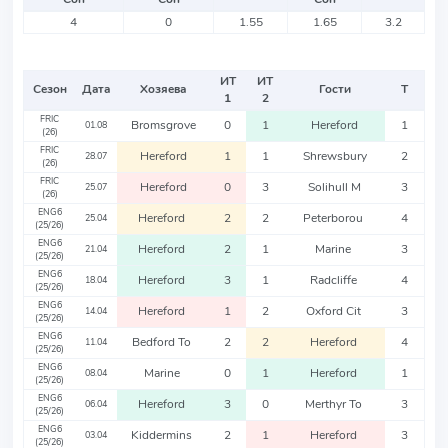
4
0
1.55
1.65
3.2
ИТ
ИТ
Сезон
Дата
Хозяева
Гости
Т
1
2
FRIC
Bromsgrove
0
1
Hereford
1
01.08
(26)
FRIC
Hereford
1
1
Shrewsbury
2
28.07
(26)
FRIC
Hereford
0
3
Solihull M
3
25.07
(26)
ENG6
Hereford
2
2
Peterborou
4
25.04
(25/26)
ENG6
Hereford
2
1
Marine
3
21.04
(25/26)
ENG6
Hereford
3
1
Radcliffe
4
18.04
(25/26)
ENG6
Hereford
1
2
Oxford Cit
3
14.04
(25/26)
ENG6
Bedford To
2
2
Hereford
4
11.04
(25/26)
ENG6
Marine
0
1
Hereford
1
08.04
(25/26)
ENG6
Hereford
3
0
Merthyr To
3
06.04
(25/26)
ENG6
Kiddermins
2
1
Hereford
3
03.04
(25/26)