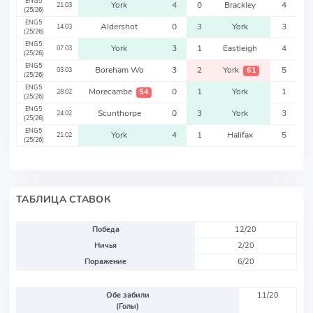
ENG5
York
4
0
Brackley
4
21.03
(25/26)
ENG5
Aldershot
0
3
York
3
14.03
(25/26)
ENG5
York
3
1
Eastleigh
4
07.03
(25/26)
ENG5
Boreham Wo
3
2
York
5
61
03.03
(25/26)
ENG5
Morecambe
0
1
York
1
54
28.02
(25/26)
ENG5
Scunthorpe
0
3
York
3
24.02
(25/26)
ENG5
York
4
1
Halifax
5
21.02
(25/26)
ТАБЛИЦА СТАВОК
Победа
12/20
Ничья
2/20
Поражение
6/20
Обе забили
11/20
(Голы)