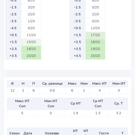
-0.5
8/20
-0.5
9/20
-1.5
3/20
-1.5
5/20
-2.5
2/20
-2.5
2/20
-3.5
1/20
-3.5
0/20
-4.5
0/20
+0.5
12/20
+0.5
11/20
+1.5
17/20
+1.5
15/20
+2.5
18/20
+2.5
18/20
+3.5
19/20
+3.5
20/20
+4.5
20/20
В
Н
П
Ср. разница
Макс
Мин
Макс ИТ
Мин ИТ
12
2
6
0.6
6
1
4
0
Макс ИТ
Мин ИТ
Ср ИТ
Ср ИТ
Ср. Т
Соп
Соп
Соп
5
0
1.9
1.3
3.2
ИТ
ИТ
Сезон
Дата
Хозяева
Гости
Т