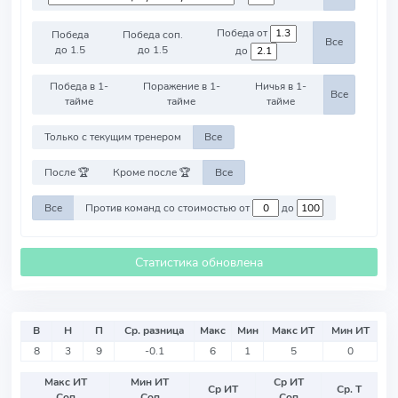
Победа от
Победа
Победа соп.
Все
до 1.5
до 1.5
до
Победа в 1-
Поражение в 1-
Ничья в 1-
Все
тайме
тайме
тайме
Только с текущим тренером
Все
После 🏆
Кроме после 🏆
Все
Все
Против команд со стоимостью от
до
Статистика обновлена
В
Н
П
Ср. разница
Макс
Мин
Макс ИТ
Мин ИТ
8
3
9
-0.1
6
1
5
0
Макс ИТ
Мин ИТ
Ср ИТ
Ср ИТ
Ср. Т
Соп
Соп
Соп