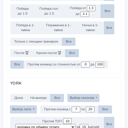
Победа от
Победа
Победа соп.
Все
до 1.5
до 1.5
до
Победа в 1-
Поражение в 1-
Ничья в 1-
Все
тайме
тайме
тайме
Только с текущим тренером
Все
После 🏆
Кроме после 🏆
Все
Все
Против команд со стоимостью от
до
YORK
Дома
На выезде
Все
Выбор сезонов
Выбор лиги
Против команд с
по
Все
Против ТОП-
Все
за
матчей