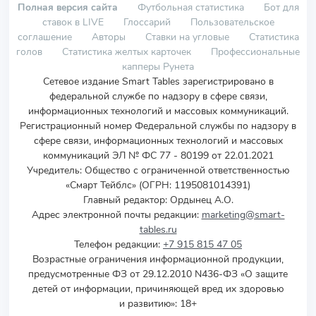
Полная версия сайта
Футбольная статистика
Бот для
ставок в LIVE
Глоссарий
Пользовательское
соглашение
Авторы
Ставки на угловые
Статистика
голов
Статистика желтых карточек
Профессиональные
капперы Рунета
Сетевое издание Smart Tables зарегистрировано в
федеральной службе по надзору в сфере связи,
информационных технологий и массовых коммуникаций.
Регистрационный номер Федеральной службы по надзору в
сфере связи, информационных технологий и массовых
коммуникаций ЭЛ № ФС 77 - 80199 от 22.01.2021
Учредитель
:
Общество с ограниченной ответственностью
«Смарт Тейблс» (ОГРН: 1195081014391)
Главный редактор: Ордынец А.О.
Адрес электронной почты редакции:
marketing@smart-
tables.ru
Телефон редакции:
+7 915 815 47 05
Возрастные ограничения информационной продукции,
предусмотренные ФЗ от 29.12.2010 N436-ФЗ «О защите
детей от информации, причиняющей вред их здоровью
и развитию»: 18+