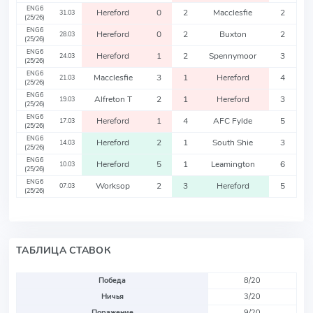
ENG6
Hereford
0
2
Macclesfie
2
31.03
(25/26)
ENG6
Hereford
0
2
Buxton
2
28.03
(25/26)
ENG6
Hereford
1
2
Spennymoor
3
24.03
(25/26)
ENG6
Macclesfie
3
1
Hereford
4
21.03
(25/26)
ENG6
Alfreton T
2
1
Hereford
3
19.03
(25/26)
ENG6
Hereford
1
4
AFC Fylde
5
17.03
(25/26)
ENG6
Hereford
2
1
South Shie
3
14.03
(25/26)
ENG6
Hereford
5
1
Leamington
6
10.03
(25/26)
ENG6
Worksop
2
3
Hereford
5
07.03
(25/26)
ТАБЛИЦА СТАВОК
Победа
8/20
Ничья
3/20
Поражение
9/20