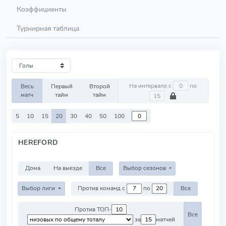
Коэффициенты
Турнирная таблица
На интервале с
по
Весь
Первый
Второй
матч
тайм
тайм
5
10
15
20
30
40
50
100
HEREFORD
Дома
На выезде
Все
Выбор сезонов
Выбор лиги
Против команд с
по
Все
Против ТОП-
Все
за
матчей