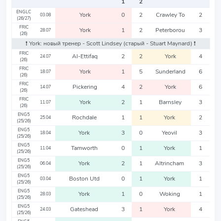
1
2
ENGLC
York
0
2
Crawley To
2
03.08
(26/27)
FRIC
York
1
2
Peterborou
3
28.07
(26)
❗️ York: новый тренер - Scott Lindsey
(старый - Stuart Maynard)
❗️
FRIC
Al-Ettifaq
2
2
York
4
24.07
(26)
FRIC
York
1
5
Sunderland
6
18.07
(26)
FRIC
Pickering
4
2
York
6
14.07
(26)
FRIC
York
2
1
Barnsley
3
11.07
(26)
ENG5
Rochdale
1
1
York
2
25.04
(25/26)
ENG5
York
3
0
Yeovil
3
18.04
(25/26)
ENG5
Tamworth
0
1
York
1
11.04
(25/26)
ENG5
York
2
1
Altrincham
3
06.04
(25/26)
ENG5
Boston Utd
0
1
York
1
03.04
(25/26)
ENG5
York
1
0
Woking
1
28.03
(25/26)
ENG5
Gateshead
3
1
York
4
24.03
(25/26)