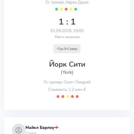
Гл. тренер: Аарон Даунс
⬤
⬤
⬤
⬤
⬤
1 : 1
01.09.2018, 19:00
Матч окончен
Тур 8
Север
Йорк Сити
(York)
Гл. тренер: Скотт Линдсей
Стоимость: 1.2 млн. €
⬤
⬤
⬤
⬤
⬤
Майкл Барлоу
Судья