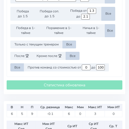
Победа от
Победа
Победа соп.
Все
до 1.5
до 1.5
до
Победа в 1-
Поражение в 1-
Ничья в 1-
Все
тайме
тайме
тайме
Только с текущим тренером
Все
После 🏆
Кроме после 🏆
Все
Все
Против команд со стоимостью от
до
Статистика обновлена
В
Н
П
Ср. разница
Макс
Мин
Макс ИТ
Мин ИТ
6
5
9
-0.1
6
0
3
0
Макс ИТ
Мин ИТ
Ср ИТ
Ср ИТ
Ср. Т
Соп
Соп
Соп