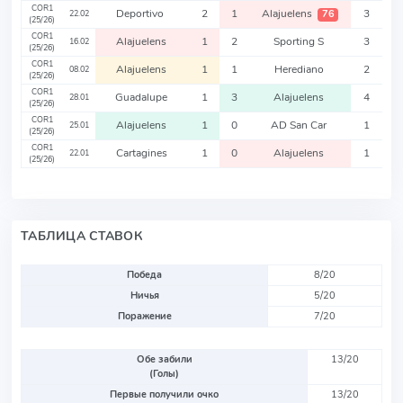
COR1
Deportivo
2
1
Alajuelens
3
76
22.02
(25/26)
COR1
Alajuelens
1
2
Sporting S
3
16.02
(25/26)
COR1
Alajuelens
1
1
Herediano
2
08.02
(25/26)
COR1
Guadalupe
1
3
Alajuelens
4
28.01
(25/26)
COR1
Alajuelens
1
0
AD San Car
1
25.01
(25/26)
COR1
Cartagines
1
0
Alajuelens
1
22.01
(25/26)
ТАБЛИЦА СТАВОК
Победа
8/20
Ничья
5/20
Поражение
7/20
Обе забили
13/20
(Голы)
Первые получили очко
13/20