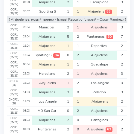
COR1
Alajuelens
2
1
Escorpione
3
02.08
(26/27)
COR1
Sporting S
1
1
Alajuelens
2
88
26.07
(26/27)
❗️ Alajuelense: новый тренер - Ismael Rescalvo
(старый - Oscar Ramirez)
❗️
COR1
Municipal
2
1
Alajuelens
3
26.04
(25/26)
COR1
Alajuelens
5
2
Puntarenas
7
60
24.04
(25/26)
COR1
Alajuelens
1
1
Deportivo
2
19.04
(25/26)
COR1
Sporting S
0
2
Alajuelens
2
84
12.04
(25/26)
COR1
Alajuelens
1
1
Guadalupe
2
06.04
(25/26)
COR1
Herediano
2
1
Alajuelens
3
22.03
(25/26)
CNCFCL
Alajuelens
1
2
Los Angele
3
18.03
(26)
COR1
Alajuelens
3
0
Zeledon
3
14.03
(25/26)
CNCFCL
Los Angele
1
1
Alajuelens
2
11.03
(26)
COR1
AD San Car
0
2
Alajuelens
2
08.03
(25/26)
COR1
Alajuelens
2
0
Cartagines
2
04.03
(25/26)
COR1
Puntarenas
2
0
Alajuelens
2
63
01.03
(25/26)