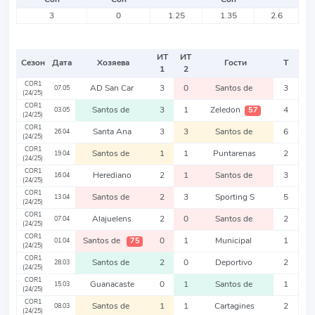
3
0
1.25
1.35
2.6
ИТ
ИТ
Сезон
Дата
Хозяева
Гости
Т
1
2
COR1
AD San Car
3
0
Santos de
3
07.05
(24/25)
COR1
Santos de
3
1
Zeledon
4
57
03.05
(24/25)
COR1
Santa Ana
3
3
Santos de
6
26.04
(24/25)
COR1
Santos de
1
1
Puntarenas
2
19.04
(24/25)
COR1
Herediano
2
1
Santos de
3
16.04
(24/25)
COR1
Santos de
2
3
Sporting S
5
13.04
(24/25)
COR1
Alajuelens
2
0
Santos de
2
07.04
(24/25)
COR1
Santos de
0
1
Municipal
1
75
01.04
(24/25)
COR1
Santos de
2
0
Deportivo
2
28.03
(24/25)
COR1
Guanacaste
0
1
Santos de
1
15.03
(24/25)
COR1
Santos de
1
1
Cartagines
2
08.03
(24/25)