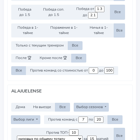
Победа от
Победа
Победа соп.
Все
до 1.5
до 1.5
до
Победа в 1-
Поражение в 1-
Ничья в 1-
Все
тайме
тайме
тайме
Только с текущим тренером
Все
После 🏆
Кроме после 🏆
Все
Все
Против команд со стоимостью от
до
ALAJUELENSE
Дома
На выезде
Все
Выбор сезонов
Выбор лиги
Против команд с
по
Все
Против ТОП-
Все
за
матчей