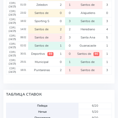
COR1
Zeledon
2
1
Santos de
3
01.03
(24/25)
COR1
Santos de
0
0
Alajuelens
0
23.02
(24/25)
COR1
Sporting S
0
3
Santos de
3
18.02
(24/25)
COR1
Santos de
2
2
Herediano
4
14.02
(24/25)
COR1
Santos de
2
3
Santa Ana
5
08.02
(24/25)
COR1
Santos de
1
0
Guanacaste
1
02.02
(24/25)
COR1
Deportivo
1
0
Santos de
1
89
90
30.01
(24/25)
COR1
Municipal
0
1
Santos de
1
25.01
(24/25)
COR1
Puntarenas
2
1
Santos de
3
18.01
(24/25)
ТАБЛИЦА СТАВОК
Победа
6/20
Ничья
5/20
Поражение
9/20