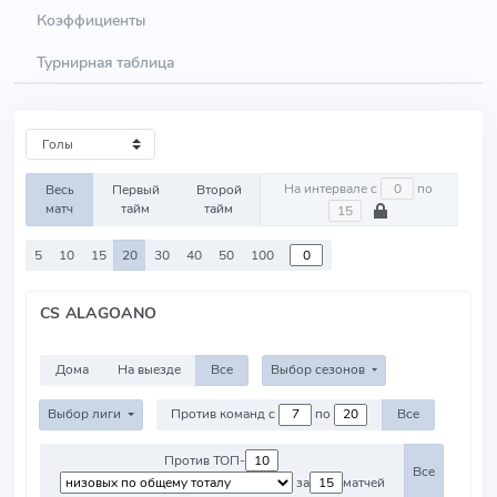
Коэффициенты
Турнирная таблица
На интервале с
по
Весь
Первый
Второй
матч
тайм
тайм
5
10
15
20
30
40
50
100
CS ALAGOANO
Дома
На выезде
Все
Выбор сезонов
Выбор лиги
Против команд с
по
Все
Против ТОП-
Все
за
матчей