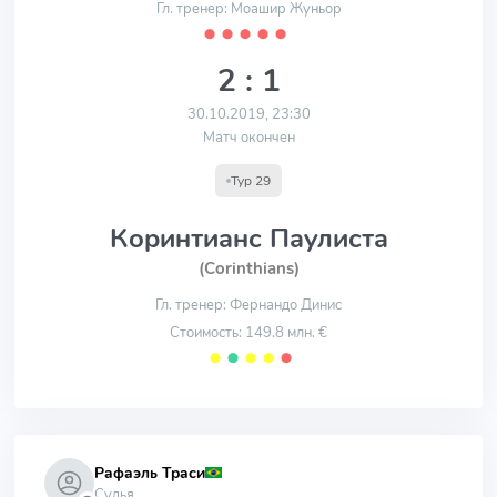
Гл. тренер: Моашир Жуньор
⬤
⬤
⬤
⬤
⬤
2 : 1
30.10.2019, 23:30
Матч окончен
Тур 29
Коринтианс Паулиста
(Corinthians)
Гл. тренер: Фернандо Динис
Стоимость: 149.8 млн. €
⬤
⬤
⬤
⬤
⬤
Рафаэль Траси
Судья