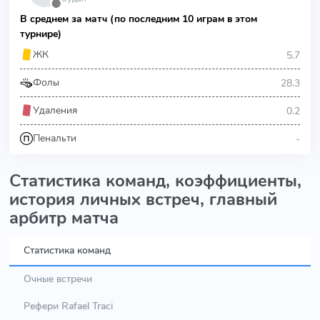
⬤
В среднем за матч (по последним 10 играм в этом
турнире)
5.7
ЖК
28.3
Фолы
0.2
Удаления
-
Пенальти
Статистика команд, коэффициенты,
история личных встреч, главный
арбитр матча
Статистика команд
Очные встречи
Рефери Rafael Traci