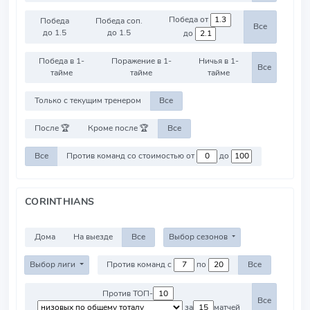
Победа от
Победа
Победа соп.
Все
до 1.5
до 1.5
до
Победа в 1-
Поражение в 1-
Ничья в 1-
Все
тайме
тайме
тайме
Только с текущим тренером
Все
После 🏆
Кроме после 🏆
Все
Все
Против команд со стоимостью от
до
CORINTHIANS
Дома
На выезде
Все
Выбор сезонов
Выбор лиги
Против команд с
по
Все
Против ТОП-
Все
за
матчей