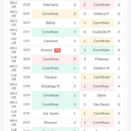
BRAC
Internacio
2
0
Corinthian
2
02.08
(26)
BRA1
Corinthian
0
0
Atletico P
0
30.07
(26)
BRA1
Bahia
1
1
Corinthian
2
26.07
(26)
BRA1
Corinthian
3
0
Clube Do R
3
23.07
(26)
FRIC
Cascavel
1
1
Corinthian
2
12.07
(26)
BRA1
Gremio
1
3
Corinthian
4
75
30.05
(26)
CLIB
Corinthian
0
2
Platense
2
28.05
(26)
BRA1
Corinthian
1
0
Atletico M
1
24.05
(26)
CLIB
Penarol
1
1
Corinthian
2
22.05
(26)
BRA1
Botafogo R
3
1
Corinthian
4
17.05
(26)
BRAC
Corinthian
1
0
Barra
1
14.05
(26)
BRA1
Corinthian
3
2
Sao Paulo
5
10.05
(26)
CLIB
Ind. Santa
1
1
Corinthian
2
07.05
(26)
BRA1
Mirassol
2
1
Corinthian
3
03.05
(26)
CLIB