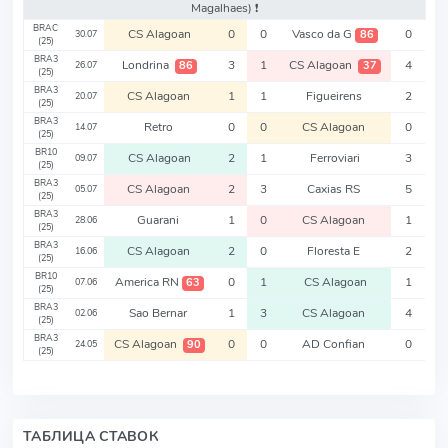
Magalhaes)
❗️
BRAC
CS Alagoan
0
0
Vasco da G
0
86
30.07
(25)
BRA3
Londrina
3
1
CS Alagoan
4
86
37
26.07
(25)
BRA3
CS Alagoan
1
1
Figueirens
2
20.07
(25)
BRA3
Retro
0
0
CS Alagoan
0
14.07
(25)
BR10
CS Alagoan
2
1
Ferroviari
3
09.07
(25)
BRA3
CS Alagoan
2
3
Caxias RS
5
05.07
(25)
BRA3
Guarani
1
0
CS Alagoan
1
28.06
(25)
BRA3
CS Alagoan
2
0
Floresta E
2
16.06
(25)
BR10
America RN
0
1
CS Alagoan
1
63
07.06
(25)
BRA3
Sao Bernar
1
3
CS Alagoan
4
02.06
(25)
BRA3
CS Alagoan
0
0
AD Confian
0
90
24.05
(25)
ТАБЛИЦА СТАВОК