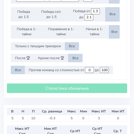
Победа от
Победа
Победа соп.
Все
до 1.5
до 1.5
до
Победа в 1-
Поражение в 1-
Ничья в 1-
Все
тайме
тайме
тайме
Только с текущим тренером
Все
После 🏆
Кроме после 🏆
Все
Все
Против команд со стоимостью от
до
Статистика обновлена
В
Н
П
Ср. разница
Макс
Мин
Макс ИТ
Мин ИТ
5
5
10
-0.3
5
0
3
0
Макс ИТ
Мин ИТ
Ср ИТ
Ср ИТ
Ср. Т
Соп
Соп
Соп