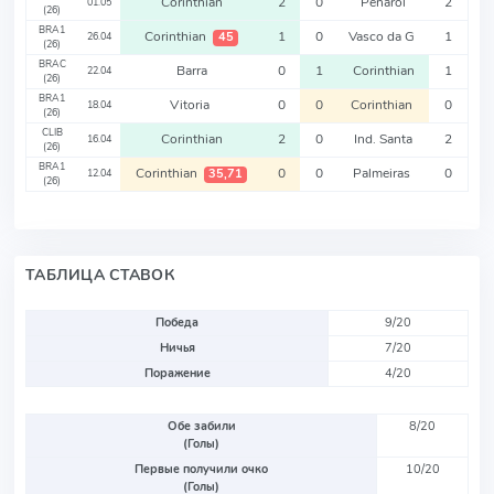
Corinthian
2
0
Penarol
2
01.05
(26)
BRA1
Corinthian
1
0
Vasco da G
1
45
26.04
(26)
BRAC
Barra
0
1
Corinthian
1
22.04
(26)
BRA1
Vitoria
0
0
Corinthian
0
18.04
(26)
CLIB
Corinthian
2
0
Ind. Santa
2
16.04
(26)
BRA1
Corinthian
0
0
Palmeiras
0
35,71
12.04
(26)
ТАБЛИЦА СТАВОК
Победа
9/20
Ничья
7/20
Поражение
4/20
Обе забили
8/20
(Голы)
Первые получили очко
10/20
(Голы)