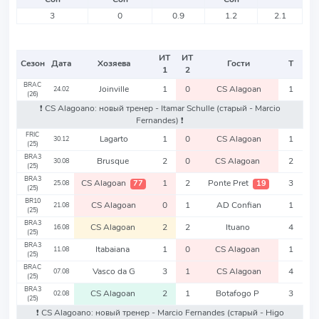
3
0
0.9
1.2
2.1
ИТ
ИТ
Сезон
Дата
Хозяева
Гости
Т
1
2
BRAC
Joinville
1
0
CS Alagoan
1
24.02
(26)
❗️ CS Alagoano: новый тренер - Itamar Schulle
(старый - Marcio
Fernandes)
❗️
FRIC
Lagarto
1
0
CS Alagoan
1
30.12
(25)
BRA3
Brusque
2
0
CS Alagoan
2
30.08
(25)
BRA3
CS Alagoan
1
2
Ponte Pret
3
77
19
25.08
(25)
BR10
CS Alagoan
0
1
AD Confian
1
21.08
(25)
BRA3
CS Alagoan
2
2
Ituano
4
16.08
(25)
BRA3
Itabaiana
1
0
CS Alagoan
1
11.08
(25)
BRAC
Vasco da G
3
1
CS Alagoan
4
07.08
(25)
BRA3
CS Alagoan
2
1
Botafogo P
3
02.08
(25)
❗️ CS Alagoano: новый тренер - Marcio Fernandes
(старый - Higo