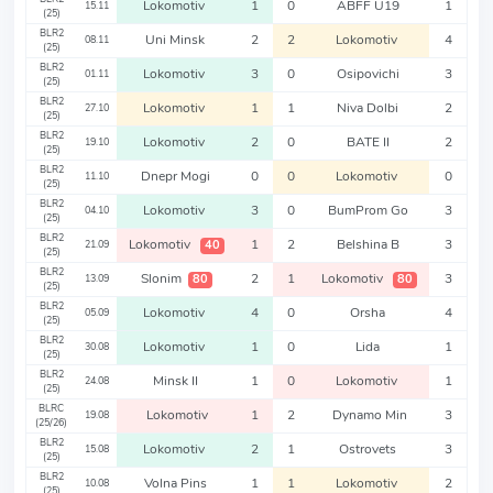
Lokomotiv
1
0
ABFF U19
1
15.11
(25)
BLR2
Uni Minsk
2
2
Lokomotiv
4
08.11
(25)
BLR2
Lokomotiv
3
0
Osipovichi
3
01.11
(25)
BLR2
Lokomotiv
1
1
Niva Dolbi
2
27.10
(25)
BLR2
Lokomotiv
2
0
BATE II
2
19.10
(25)
BLR2
Dnepr Mogi
0
0
Lokomotiv
0
11.10
(25)
BLR2
Lokomotiv
3
0
BumProm Go
3
04.10
(25)
BLR2
Lokomotiv
1
2
Belshina B
3
40
21.09
(25)
BLR2
Slonim
2
1
Lokomotiv
3
80
80
13.09
(25)
BLR2
Lokomotiv
4
0
Orsha
4
05.09
(25)
BLR2
Lokomotiv
1
0
Lida
1
30.08
(25)
BLR2
Minsk II
1
0
Lokomotiv
1
24.08
(25)
BLRC
Lokomotiv
1
2
Dynamo Min
3
19.08
(25/26)
BLR2
Lokomotiv
2
1
Ostrovets
3
15.08
(25)
BLR2
Volna Pins
1
1
Lokomotiv
2
10.08
(25)