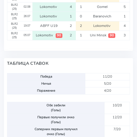
BLR2
Lokomotiv
4
1
Gomel
5
02.08
(25)
BLR2
Lokomotiv
1
0
Baranovich
1
26.07
(25)
BLR2
ABFF U19
2
2
Lokomotiv
4
19.07
(25)
BLR2
Lokomotiv
2
1
Uni Minsk
3
90
90
05.07
(25)
ТАБЛИЦА СТАВОК
Победа
11/20
Ничья
5/20
Поражение
4/20
Обе забили
10/20
(Голы)
Первые получили очко
12/20
(Голы)
Соперник первым получил
7/20
очко (Голы)