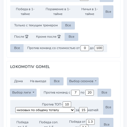
Победа в 1-
Поражение в 1-
Ничья в 1-
Все
тайме
тайме
тайме
Только с текущим тренером
Все
После 🏆
Кроме после 🏆
Все
Все
Против команд со стоимостью от
до
LOKOMOTIV GOMEL
Дома
На выезде
Все
Выбор сезонов
Выбор лиги
Против команд с
по
Все
Против ТОП-
Все
за
матчей
Победа от
Победа
Победа соп.
Все
до 1.5
до 1.5