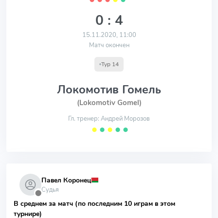
0 : 4
15.11.2020, 11:00
Матч окончен
Тур 14
Локомотив Гомель
(Lokomotiv Gomel)
Гл. тренер: Андрей Морозов
⬤
⬤
⬤
⬤
⬤
Павел Коронец
Судья
⬤
В среднем за матч (по последним 10 играм в этом
турнире)