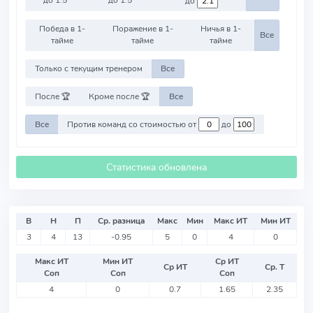
до
Победа в 1-
Поражение в 1-
Ничья в 1-
Все
тайме
тайме
тайме
Только с текущим тренером
Все
После 🏆
Кроме после 🏆
Все
Все
Против команд со стоимостью от
до
Статистика обновлена
В
Н
П
Ср. разница
Макс
Мин
Макс ИТ
Мин ИТ
3
4
13
-0.95
5
0
4
0
Макс ИТ
Мин ИТ
Ср ИТ
Ср ИТ
Ср. Т
Соп
Соп
Соп
4
0
0.7
1.65
2.35