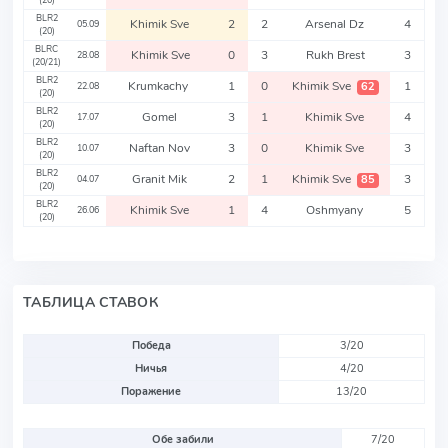
(20)
BLR2
Khimik Sve
2
2
Arsenal Dz
4
05.09
(20)
BLRC
Khimik Sve
0
3
Rukh Brest
3
28.08
(20/21)
BLR2
Krumkachy
1
0
Khimik Sve
1
62
22.08
(20)
BLR2
Gomel
3
1
Khimik Sve
4
17.07
(20)
BLR2
Naftan Nov
3
0
Khimik Sve
3
10.07
(20)
BLR2
Granit Mik
2
1
Khimik Sve
3
85
04.07
(20)
BLR2
Khimik Sve
1
4
Oshmyany
5
26.06
(20)
ТАБЛИЦА СТАВОК
Победа
3/20
Ничья
4/20
Поражение
13/20
Обе забили
7/20