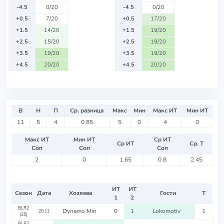
-4.5
0/20
-4.5
0/20
+0.5
7/20
+0.5
17/20
+1.5
14/20
+1.5
19/20
+2.5
15/20
+2.5
19/20
+3.5
19/20
+3.5
19/20
+4.5
20/20
+4.5
20/20
В
Н
П
Ср. разница
Макс
Мин
Макс ИТ
Мин ИТ
11
5
4
0.85
5
0
4
0
Макс ИТ
Мин ИТ
Ср ИТ
Ср ИТ
Ср. Т
Соп
Соп
Соп
2
0
1.65
0.8
2.45
ИТ
ИТ
Сезон
Дата
Хозяева
Гости
Т
1
2
BLR2
Dynamo Min
0
1
Lokomotiv
1
20.11
(25)
BLR2