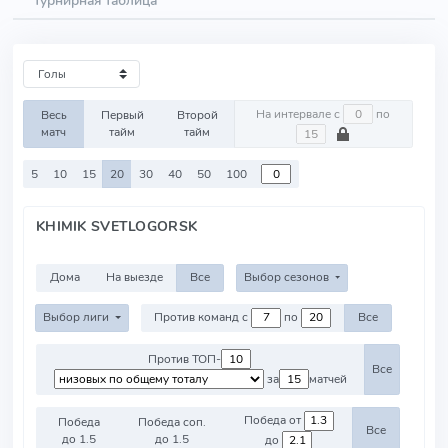
Турнирная таблица
На интервале с
по
Весь
Первый
Второй
матч
тайм
тайм
5
10
15
20
30
40
50
100
KHIMIK SVETLOGORSK
Дома
На выезде
Все
Выбор сезонов
Выбор лиги
Против команд с
по
Все
Против ТОП-
Все
за
матчей
Победа от
Победа
Победа соп.
Все
до 1.5
до 1.5
до