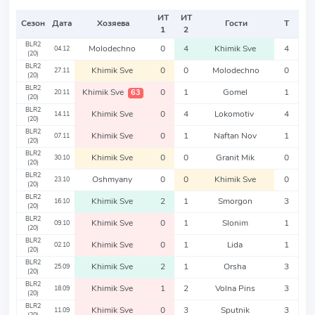
ИТ
ИТ
Сезон
Дата
Хозяева
Гости
Т
1
2
BLR2
Molodechno
0
4
Khimik Sve
4
04.12
(20)
BLR2
Khimik Sve
0
0
Molodechno
0
27.11
(20)
BLR2
Khimik Sve
0
1
Gomel
1
63
20.11
(20)
BLR2
Khimik Sve
0
4
Lokomotiv
4
14.11
(20)
BLR2
Khimik Sve
0
1
Naftan Nov
1
07.11
(20)
BLR2
Khimik Sve
0
0
Granit Mik
0
30.10
(20)
BLR2
Oshmyany
0
0
Khimik Sve
0
23.10
(20)
BLR2
Khimik Sve
2
1
Smorgon
3
16.10
(20)
BLR2
Khimik Sve
0
1
Slonim
1
09.10
(20)
BLR2
Khimik Sve
0
1
Lida
1
02.10
(20)
BLR2
Khimik Sve
2
1
Orsha
3
25.09
(20)
BLR2
Khimik Sve
1
2
Volna Pins
3
18.09
(20)
BLR2
Khimik Sve
0
3
Sputnik
3
11.09