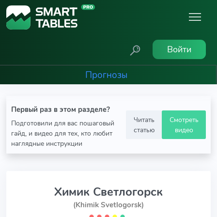
Войти
Прогнозы
Первый раз в этом разделе?
Читать
Смотреть
Подготовили для вас пошаговый
статью
видео
гайд, и видео для тех, кто любит
наглядные инструкции
Химик Светлогорск
(Khimik Svetlogorsk)
⬤
⬤
⬤
⬤
⬤