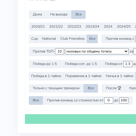
Дома
На выезде
Все
2020/21
2021/22
2022/23
2023/24
2024
2024/25
Cup
National
Club Friendlies
Все
Против команд с
Против ТОП-
за
Победа до 1.5
Победа соп. до 1.5
Победа от
д
Победа в 1-тайме
Поражение в 1-тайме
Ничья в 1-тайме
Только с текущим тренером
Все
После 🏆
Кро
Все
Против команд со стоимостью от
до