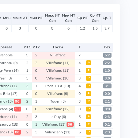
Макс ИТ
Мин ИТ
Ср ИТ
с
Мин
Макс ИТ
Мин ИТ
Ср ИТ
Ср. Т
Соп
Соп
Соп
0
3
0
5
0
1.2
1.5
2.7
Хозяева
ИТ
1
ИТ
2
Гости
Т
Рез.
renoble
5
2
Villefranc
7
5:2
carneau
(9)
2
2
Villefranc
(11)
4
Р
2:2
g-Pero
(16)
1
0
Villefranc
(11)
1
Р
1:0
Caen
(8)
3
0
Villefranc
(10)
3
Р
3:0
lefranc
(11)
3
1
Paris 13 A
(13)
4
Р
3:1
de Brio
(17)
0
0
Villefranc
(9)
0
Р
0:0
ranc
(13)
2
1
Rouen
(3)
3
90
Р
2:1
leans
(4)
0
0
Villefranc
(12)
0
90
Р
0:0
lefranc
(11)
2
3
Le Puy
(6)
5
Р
2:3
eaurou
(15)
0
1
Villefranc
(13)
1
56
Р
0:1
ranc
(13)
2
3
Valencienn
(11)
5
80
Р
2:3