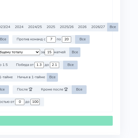
023/24
2024
2024/25
2025
2025/26
2026
2026/27
Все
Все
Против команд с
по
Все
за
матчей
Все
о 1.5
Победа от
до
Все
1-тайме
Ничья в 1-тайме
Все
Все
После 🏆
Кроме после 🏆
Все
Против команд со стоимостью от
до