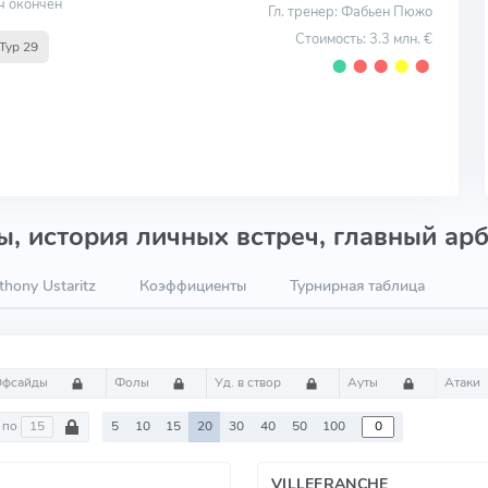
ч окончен
Гл. тренер: Фабьен Пюжо
Стоимость: 3.3 млн. €
Тур 29
⬤
⬤
⬤
⬤
⬤
, история личных встреч, главный арб
hony Ustaritz
Коэффициенты
Турнирная таблица
Офсайды
Фолы
Уд. в створ
Ауты
Атаки
по
5
10
15
20
30
40
50
100
VILLEFRANCHE