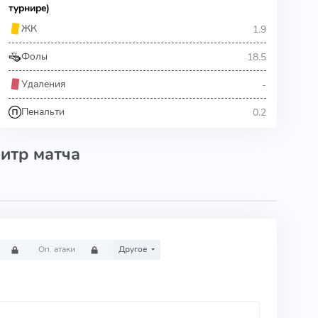
турнире)
1.9
ЖК
18.5
Фолы
-
Удаления
0.2
Пенальти
итр матча
Оп. атаки
Другое