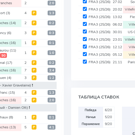
FRA3
(25/26)
27.02
So
ranches
2
2:0
FRA3
(25/26)
20.02
Villef
iort
(3)
4
Р
1:3
FRA3
(25/26)
13.02
Fl
nches
(14)
2
Р
0:2
FRA3
(25/26)
06.02
Vil
FRA3
(25/26)
30.01
US 
ancy
(6)
3
Р
0:3
FRA3
(25/26)
23.01
Villef
nches
(16)
1
Р
0:1
FRA3
(25/26)
12.12
Vil
aurou
(11)
1
Р
1:0
FRA3
(25/26)
05.12
Vil
90
FRA3
(25/26)
21.11
Par
inal
(17)
2
Р
0:2
nches
(16)
7
Р
3:4
ouen
(4)
3
Р
1:2
- Xavier Gravelaine)
❗️
efranc
(15)
4
Р
1:3
ТАБЛИЦА СТАВОК
nches
(16)
2
Р
2:0
рый - Damien Ott)
❗️
Победа
6/20
chaux
(8)
1
Ничья
5/20
Р
0:1
Поражение
9/20
nches
(13)
5
Р
4:1
С