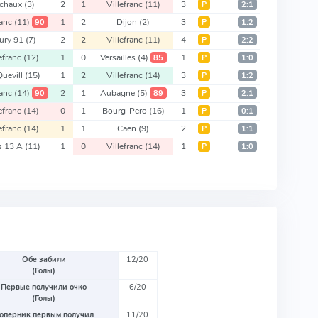
chaux
(3)
2
1
Villefranc
(11)
3
Р
2:1
ranc
(11)
1
2
Dijon
(2)
3
90
Р
1:2
eury 91
(7)
2
2
Villefranc
(11)
4
Р
2:2
lefranc
(12)
1
0
Versailles
(4)
1
85
Р
1:0
Quevill
(15)
1
2
Villefranc
(14)
3
Р
1:2
ranc
(14)
2
1
Aubagne
(5)
3
90
89
Р
2:1
lefranc
(14)
0
1
Bourg-Pero
(16)
1
Р
0:1
lefranc
(14)
1
1
Caen
(9)
2
Р
1:1
is 13 A
(11)
1
0
Villefranc
(14)
1
Р
1:0
Обе забили
12/20
(Голы)
Первые получили очко
6/20
(Голы)
оперник первым получил
11/20