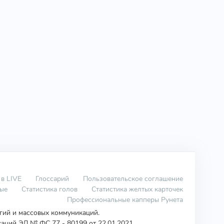
 в LIVE
Глоссарий
Пользовательское соглашение
вые
Статистика голов
Статистика желтых карточек
Профессиональные капперы Рунета
огий и массовых коммуникаций.
аций ЭЛ № ФС 77 - 80199 от 22.01.2021