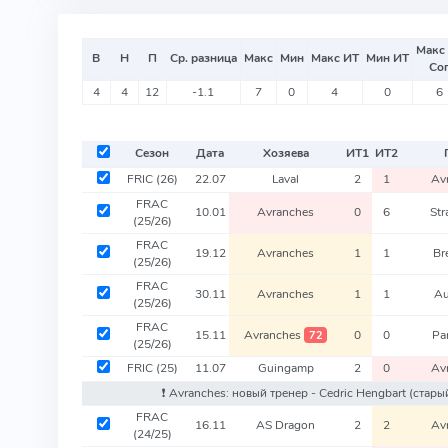
Макс
В
Н
П
Ср. разница
Макс
Мин
Макс ИТ
Мин ИТ
Со
4
4
12
-1.1
7
0
4
0
6
Сезон
Дата
Хозяева
ИТ
1
ИТ
2
FRIC
(26)
22.07
Laval
2
1
Av
FRAC
10.01
Avranches
0
6
Str
(25/26)
FRAC
19.12
Avranches
1
1
Br
(25/26)
FRAC
30.11
Avranches
1
1
Au
(25/26)
FRAC
15.11
Avranches
0
0
Pa
72
(25/26)
FRIC
(25)
11.07
Guingamp
2
0
Av
❗️ Avranches: новый тренер - Cedric Hengbart
(стары
FRAC
16.11
AS Dragon
2
2
Av
(24/25)