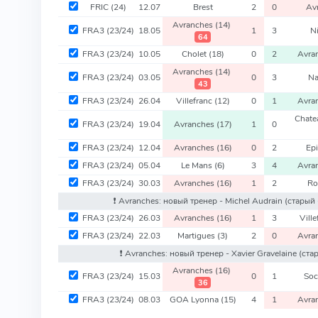
FRIC
(24)
12.07
Brest
2
0
Av
Avranches
(14)
FRA3
(23/24)
18.05
1
3
N
64
FRA3
(23/24)
10.05
Cholet
(18)
0
2
Avra
Avranches
(14)
FRA3
(23/24)
03.05
0
3
N
43
FRA3
(23/24)
26.04
Villefranc
(12)
0
1
Avra
Chate
FRA3
(23/24)
19.04
Avranches
(17)
1
0
FRA3
(23/24)
12.04
Avranches
(16)
0
2
Ep
FRA3
(23/24)
05.04
Le Mans
(6)
3
4
Avra
FRA3
(23/24)
30.03
Avranches
(16)
1
2
R
❗️ Avranches: новый тренер - Michel Audrain
(старый 
FRA3
(23/24)
26.03
Avranches
(16)
1
3
Vill
FRA3
(23/24)
22.03
Martigues
(3)
2
0
Avra
❗️ Avranches: новый тренер - Xavier Gravelaine
(ста
Avranches
(16)
FRA3
(23/24)
15.03
0
1
So
36
FRA3
(23/24)
08.03
GOA Lyonna
(15)
4
1
Avra