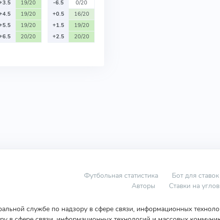
+3.5
19/20
-6.5
0/20
+4.5
19/20
+0.5
16/20
+5.5
19/20
+1.5
19/20
+6.5
20/20
+2.5
20/20
Футбольная статистика
Бот для ставок
Авторы
Ставки на угло
еральной службе по надзору в сфере связи, информационных технол
у в сфере связи, информационных технологий и массовых коммуник