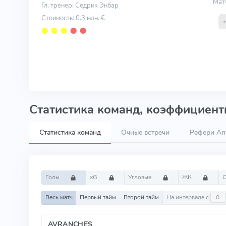
Мат
Гл. тренер: Седрик Энбар
Стоимость: 0.3 млн. €
⬤
⬤
⬤
⬤
⬤
Статистика команд, коэффициенты
Статистика команд
Очные встречи
Рефери Ant
Голы
xG
Угловые
ЖК
Весь матч
Первый тайм
Второй тайм
На интервале с
AVRANCHES