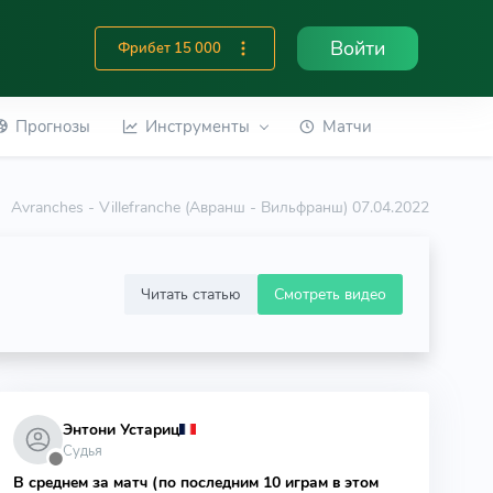
Войти
Фрибет 15 000
Прогнозы
Инструменты
Матчи
Avranches - Villefranche (Авранш - Вильфранш) 07.04.2022
Читать статью
Смотреть видео
Энтони Устариц
Судья
⬤
В среднем за матч (по последним 10 играм в этом