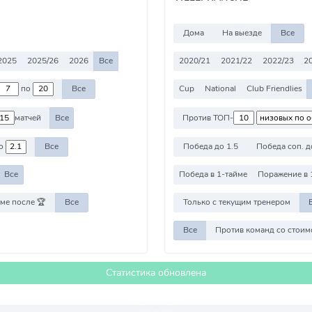
Дома
На выезде
Все
2025
2025/26
2026
Все
2020/21
2021/22
2022/23
2
по
Все
Cup
National
Club Friendlies
матчей
Все
Против ТОП-
о
Все
Победа до 1.5
Победа соп. д
Все
Победа в 1-тайме
Поражение в 
ме после 🏆
Все
Только с текущим тренером
Все
Статистика обновлена