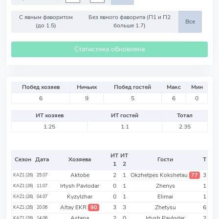
С явным фаворитом
Без явного фаворита (П1 и П2
Все
(до 1.5)
больше 1.7)
Статистика обновлена
Побед хозяев
Ничьих
Побед гостей
Макс
Мин
6
9
5
6
0
ИТ хозяев
ИТ гостей
Тотал
1.25
1.1
2.35
ИТ
ИТ
Сезон
Дата
Хозяева
Гости
Т
1
2
Aktobe
2
1
Okzhetpes Kokshetau
3
77
KAZ1 (26)
25.07
Irtysh Pavlodar
0
1
Zhenys
1
KAZ1 (26)
11.07
Kyzylzhar
0
1
Elimai
1
KAZ1 (26)
04.07
Altay EKR
3
3
Zhetysu
6
90
KAZ1 (26)
20.06
Astana
2
0
Irtysh Pavlodar
2
KAZ1 (26)
14.06