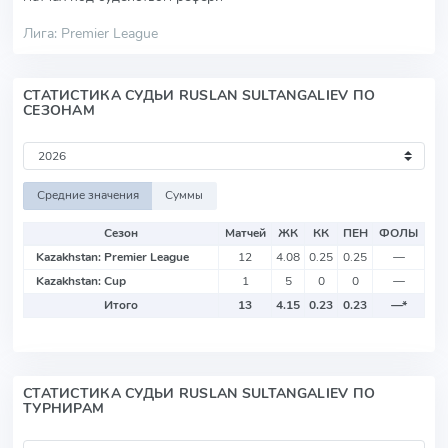
Лига: Premier League
СТАТИСТИКА СУДЬИ RUSLAN SULTANGALIEV ПО
СЕЗОНАМ
Средние значения
Суммы
Сезон
Матчей
ЖК
КК
ПЕН
ФОЛЫ
Kazakhstan: Premier League
12
4.08
0.25
0.25
—
Kazakhstan: Cup
1
5
0
0
—
Итого
13
4.15
0.23
0.23
—
*
СТАТИСТИКА СУДЬИ RUSLAN SULTANGALIEV ПО
ТУРНИРАМ