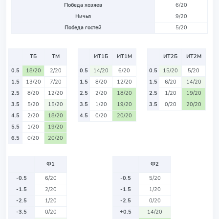
Победа хозяев
6/20
Ничья
9/20
Победа гостей
5/20
ТБ
ТМ
ИТ1Б
ИТ1М
ИТ2Б
ИТ2М
0.5
18/20
2/20
0.5
14/20
6/20
0.5
15/20
5/20
1.5
13/20
7/20
1.5
8/20
12/20
1.5
6/20
14/20
2.5
8/20
12/20
2.5
2/20
18/20
2.5
1/20
19/20
3.5
5/20
15/20
3.5
1/20
19/20
3.5
0/20
20/20
4.5
2/20
18/20
4.5
0/20
20/20
5.5
1/20
19/20
6.5
0/20
20/20
Ф1
Ф2
-0.5
6/20
-0.5
5/20
-1.5
2/20
-1.5
1/20
-2.5
1/20
-2.5
0/20
-3.5
0/20
+0.5
14/20