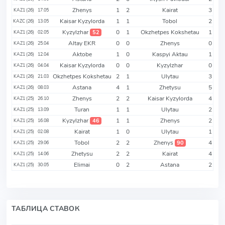
Zhenys
1
2
Kairat
3
KAZ1 (26)
17.05
Kaisar Kyzylorda
1
1
Tobol
2
KAZC (26)
13.05
Kyzylzhar
0
1
Okzhetpes Kokshetau
1
52
KAZ1 (26)
02.05
Altay EKR
0
0
Zhenys
0
KAZ1 (26)
25.04
Aktobe
1
0
Kaspyi Aktau
1
KAZ1 (26)
12.04
Kaisar Kyzylorda
0
0
Kyzylzhar
0
KAZ1 (26)
04.04
Okzhetpes Kokshetau
2
1
Ulytau
3
KAZ1 (26)
21.03
Astana
4
1
Zhetysu
5
KAZ1 (26)
08.03
Zhenys
2
2
Kaisar Kyzylorda
4
KAZ1 (25)
26.10
Turan
1
1
Ulytau
2
KAZ1 (25)
13.09
Kyzylzhar
1
1
Zhenys
2
46
KAZ1 (25)
16.08
Kairat
1
0
Ulytau
1
KAZ1 (25)
02.08
Tobol
2
2
Zhenys
4
90
KAZ1 (25)
29.06
Zhetysu
2
2
Kairat
4
KAZ1 (25)
14.06
Elimai
0
2
Astana
2
KAZ1 (25)
30.05
ТАБЛИЦА СТАВОК