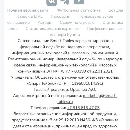
Полная версия сайта
Футбольная статистика
Бот для
ставок в LIVE
Глоссарий
Пользовательское
соглашение
Авторы
Ставки на угловые
Статистика
голов
Статистика желтых карточек
Профессиональные
капперы Рунета
Сетевое издание Smart Tables зарегистрировано в
федеральной службе по надзору в сфере связи,
информационных технологий и массовых коммуникаций.
Регистрационный номер Федеральной службы по надзору в
сфере связи, информационных технологий и массовых
коммуникаций ЭЛ № ФС 77 - 80199 от 22.01.2021
Учредитель
:
Общество с ограниченной ответственностью
«Смарт Тейблс» (ОГРН: 1195081014391)
Главный редактор: Ордынец А.О.
Адрес электронной почты редакции:
marketing@smart-
tables.ru
Телефон редакции:
+7 915 815 47 05
Возрастные ограничения информационной продукции,
предусмотренные ФЗ от 29.12.2010 N436-ФЗ «О защите
детей от информации, причиняющей вред их здоровью