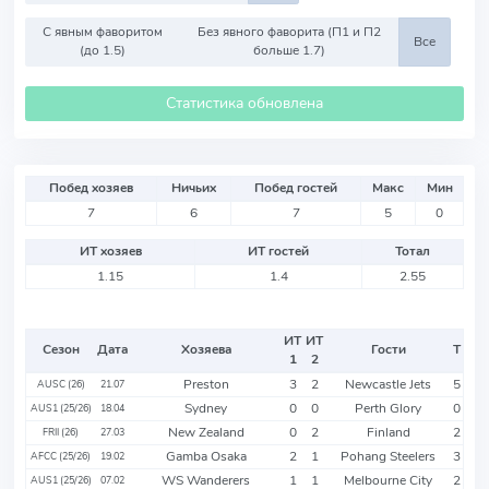
С явным фаворитом
Без явного фаворита (П1 и П2
Все
(до 1.5)
больше 1.7)
Статистика обновлена
Побед хозяев
Ничьих
Побед гостей
Макс
Мин
7
6
7
5
0
ИТ хозяев
ИТ гостей
Тотал
1.15
1.4
2.55
ИТ
ИТ
Сезон
Дата
Хозяева
Гости
Т
1
2
Preston
3
2
Newcastle Jets
5
AUSC (26)
21.07
Sydney
0
0
Perth Glory
0
AUS1 (25/26)
18.04
New Zealand
0
2
Finland
2
FRII (26)
27.03
Gamba Osaka
2
1
Pohang Steelers
3
AFCC (25/26)
19.02
WS Wanderers
1
1
Melbourne City
2
AUS1 (25/26)
07.02