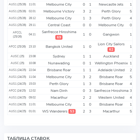
Melbourne City
0
1
Newcastle Jets
1
AUS1 (25/26)
11.01
Melbourne Victory
3
2
Perth Glory
5
AUS1 (25/26)
02.01
Melbourne City
1
3
Perth Glory
4
AUS1 (25/26)
28.12
Central Coast
0
0
Melbourne City
0
AUS1 (25/26)
29.11
Sanfrecce Hiroshima
AFCCL
1
0
Gangwon
1
04.11
(25/26)
69
Lion City Sailors
Bangkok United
1
0
1
AFCC (25/26)
23.10
62
Sydney
1
1
Auckland
2
AUSC (25)
23.08
Nunawading
0
1
Wellington Phoenix
1
AUSC (25)
10.08
Brisbane Roar
1
1
Adelaide United
2
AUS1 (24/25)
22.04
Melbourne City
3
2
Brisbane Roar
5
AUS1 (24/25)
11.04
Perth Glory
1
3
Brisbane Roar
4
AUS1 (24/25)
15.03
Nam Dinh
0
3
Sanfrecce Hiroshima
3
AFCC (24/25)
12.02
Macarthur
2
2
Western United
4
AUS1 (24/25)
09.02
Melbourne City
1
0
Brisbane Roar
1
AUS1 (24/25)
11.01
WS Wanderers
2
3
Macarthur
5
53
AUS1 (24/25)
01.01
ТАБЛИЦА СТАВОК