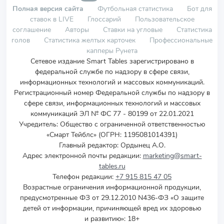
Полная версия сайта
Футбольная статистика
Бот для
ставок в LIVE
Глоссарий
Пользовательское
соглашение
Авторы
Ставки на угловые
Статистика
голов
Статистика желтых карточек
Профессиональные
капперы Рунета
Сетевое издание Smart Tables зарегистрировано в
федеральной службе по надзору в сфере связи,
информационных технологий и массовых коммуникаций.
Регистрационный номер Федеральной службы по надзору в
сфере связи, информационных технологий и массовых
коммуникаций ЭЛ № ФС 77 - 80199 от 22.01.2021
Учредитель
:
Общество с ограниченной ответственностью
«Смарт Тейблс» (ОГРН: 1195081014391)
Главный редактор: Ордынец А.О.
Адрес электронной почты редакции:
marketing@smart-
tables.ru
Телефон редакции:
+7 915 815 47 05
Возрастные ограничения информационной продукции,
предусмотренные ФЗ от 29.12.2010 N436-ФЗ «О защите
детей от информации, причиняющей вред их здоровью
и развитию»: 18+