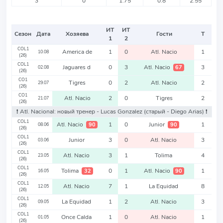
3
0
1.75
0.8
2.55
ИТ
ИТ
Сезон
Дата
Хозяева
Гости
Т
1
2
COL1
America de
1
0
Atl. Nacio
1
10.08
(26)
COL1
Jaguares d
0
3
Atl. Nacio
3
67
02.08
(26)
CO1
Tigres
0
2
Atl. Nacio
2
29.07
(26)
CO1
Atl. Nacio
2
0
Tigres
2
21.07
(26)
❗️ Atl. Nacional: новый тренер - Lucas Gonzalez
(старый - Diego Arias)
❗️
COL1
Atl. Nacio
1
0
Junior
1
90
90
08.06
(26)
COL1
Junior
3
0
Atl. Nacio
3
03.06
(26)
COL1
Atl. Nacio
3
1
Tolima
4
23.05
(26)
COL1
Tolima
0
1
Atl. Nacio
1
32
90
16.05
(26)
COL1
Atl. Nacio
7
1
La Equidad
8
12.05
(26)
COL1
La Equidad
1
2
Atl. Nacio
3
09.05
(26)
COL1
Once Calda
1
0
Atl. Nacio
1
01.05
(26)