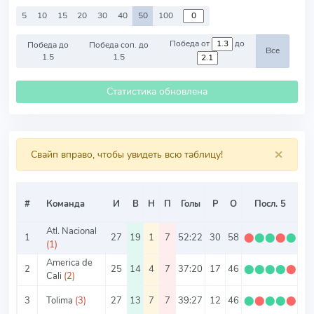
5
10
15
20
30
40
50
100
Победа от
до
Победа до
Победа соп. до
Все
1.5
1.5
Статистика обновлена
×
Свайп вправо, чтобы увидеть всю таблицу!
#
Команда
И
В
Н
П
Голы
Р
О
Посл. 5
О/
Atl. Nacional
1
27
19
1
7
52:22
30
58
⬤
⬤
⬤
⬤
⬤
2.
(1)
America de
2
25
14
4
7
37:20
17
46
⬤
⬤
⬤
⬤
⬤
1.
Cali
(2)
3
Tolima
(3)
27
13
7
7
39:27
12
46
⬤
⬤
⬤
⬤
⬤
1.