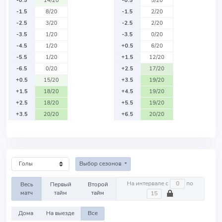
-0.5
14/20
-0.5
5/20
-1.5
8/20
-1.5
2/20
-2.5
3/20
-2.5
2/20
-3.5
1/20
-3.5
0/20
-4.5
1/20
+0.5
6/20
-5.5
1/20
+1.5
12/20
-6.5
0/20
+2.5
17/20
+0.5
15/20
+3.5
19/20
+1.5
18/20
+4.5
19/20
+2.5
18/20
+5.5
19/20
+3.5
20/20
+6.5
20/20
Выбор сезонов
На интервале с
по
Весь
Первый
Второй
матч
тайм
тайм
Дома
На выезде
Все