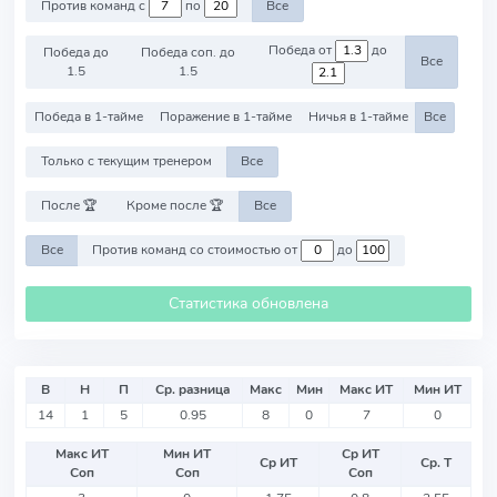
Против команд с
по
Все
Победа от
до
Победа до
Победа соп. до
Все
1.5
1.5
Победа в 1-тайме
Поражение в 1-тайме
Ничья в 1-тайме
Все
Только с текущим тренером
Все
После 🏆
Кроме после 🏆
Все
Все
Против команд со стоимостью от
до
Статистика обновлена
В
Н
П
Ср. разница
Макс
Мин
Макс ИТ
Мин ИТ
14
1
5
0.95
8
0
7
0
Макс ИТ
Мин ИТ
Ср ИТ
Ср ИТ
Ср. Т
Соп
Соп
Соп