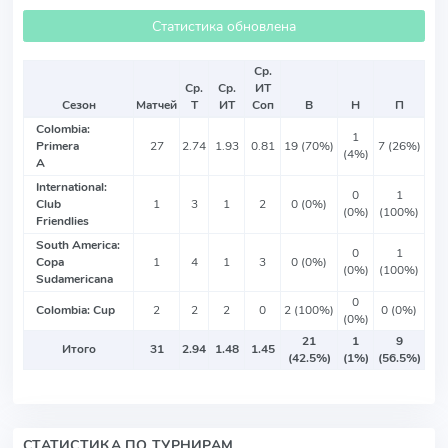
Статистика обновлена
Ср.
Ср.
Ср.
ИТ
Сезон
Матчей
Т
ИТ
Соп
В
Н
П
Colombia:
1
Primera
27
2.74
1.93
0.81
19 (70%)
7 (26%)
(4%)
A
International:
0
1
Club
1
3
1
2
0 (0%)
(0%)
(100%)
Friendlies
South America:
0
1
Copa
1
4
1
3
0 (0%)
(0%)
(100%)
Sudamericana
0
Colombia: Cup
2
2
2
0
2 (100%)
0 (0%)
(0%)
21
1
9
Итого
31
2.94
1.48
1.45
(42.5%)
(1%)
(56.5%)
СТАТИСТИКА ПО ТУРНИРАМ