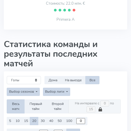
Стоимость: 22.0 млн. €
⬤
⬤
⬤
⬤
⬤
Primera A
Статистика команды и
результаты последних
матчей
Дома
На выезде
Все
Выбор сезонов
Выбор лиги
На интервале с
по
Весь
Первый
Второй
матч
тайм
тайм
5
10
15
20
30
40
50
100