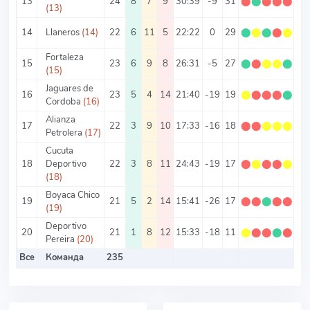
13
24
8
7
9
30:39
-9
31
⬤
⬤
⬤
⬤
⬤
1.
(13)
14
Llaneros
(14)
22
6
11
5
22:22
0
29
⬤
⬤
⬤
⬤
⬤
1.
Fortaleza
15
23
6
9
8
26:31
-5
27
⬤
⬤
⬤
⬤
⬤
1.
(15)
Jaguares de
16
23
5
4
14
21:40
-19
19
⬤
⬤
⬤
⬤
⬤
0.
Cordoba
(16)
Alianza
17
22
3
9
10
17:33
-16
18
⬤
⬤
⬤
⬤
⬤
0.
Petrolera
(17)
Cucuta
18
Deportivo
22
3
8
11
24:43
-19
17
⬤
⬤
⬤
⬤
⬤
0.
(18)
Boyaca Chico
19
21
5
2
14
15:41
-26
17
⬤
⬤
⬤
⬤
⬤
0.
(19)
Deportivo
20
21
1
8
12
15:33
-18
11
⬤
⬤
⬤
⬤
⬤
0.
Pereira
(20)
Все
Команда
235