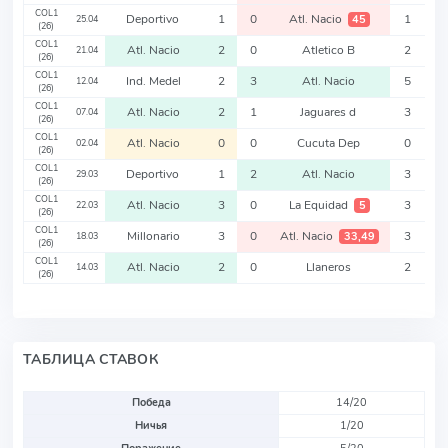
COL1
Deportivo
1
0
Atl. Nacio
1
45
25.04
(26)
COL1
Atl. Nacio
2
0
Atletico B
2
21.04
(26)
COL1
Ind. Medel
2
3
Atl. Nacio
5
12.04
(26)
COL1
Atl. Nacio
2
1
Jaguares d
3
07.04
(26)
COL1
Atl. Nacio
0
0
Cucuta Dep
0
02.04
(26)
COL1
Deportivo
1
2
Atl. Nacio
3
29.03
(26)
COL1
Atl. Nacio
3
0
La Equidad
3
5
22.03
(26)
COL1
Millonario
3
0
Atl. Nacio
3
33,49
18.03
(26)
COL1
Atl. Nacio
2
0
Llaneros
2
14.03
(26)
ТАБЛИЦА СТАВОК
Победа
14/20
Ничья
1/20