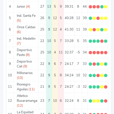
4
Junior
(4)
27
13
5
9
39:31
8
44
⬤
⬤
⬤
⬤
⬤
1.
Ind. Santa Fe
5
26
9
12
5
40:28
12
39
⬤
⬤
⬤
⬤
⬤
1.
(5)
Once Caldas
6
25
9
12
4
41:30
11
39
⬤
⬤
⬤
⬤
⬤
1.
(6)
Ind. Medellin
7
22
10
5
7
33:28
5
35
⬤
⬤
⬤
⬤
⬤
1.
(7)
Deportivo
8
25
10
4
11
32:37
-5
34
⬤
⬤
⬤
⬤
⬤
1.
Pasto
(8)
Deportivo
9
22
9
6
7
24:17
7
33
⬤
⬤
⬤
⬤
⬤
1.
Cali
(9)
Millonarios
10
22
9
5
8
34:24
10
32
⬤
⬤
⬤
⬤
⬤
1.
(10)
Rionegro
11
21
9
5
7
24:27
-3
32
⬤
⬤
⬤
⬤
⬤
1.
Aguilas
(11)
Atletico
12
Bucaramanga
23
7
10
6
32:24
8
31
⬤
⬤
⬤
⬤
⬤
1.
(12)
La Equidad