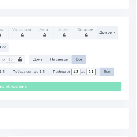
лы
Уд. в створ
Ауты
Атаки
Оп. атаки
Другое
Все
по
Дома
На выезде
Все
1.5
Победа соп. до 1.5
Победа от
до
Все
ика обновлена