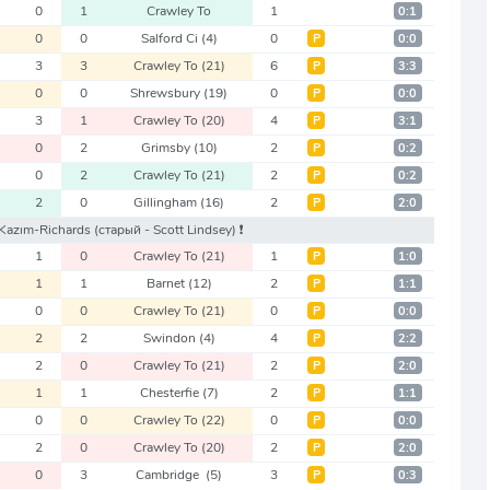
0
1
Crawley To
1
0:1
0
0
Salford Ci
(4)
0
Р
0:0
3
3
Crawley To
(21)
6
Р
3:3
0
0
Shrewsbury
(19)
0
Р
0:0
3
1
Crawley To
(20)
4
Р
3:1
0
2
Grimsby
(10)
2
Р
0:2
0
2
Crawley To
(21)
2
Р
0:2
2
0
Gillingham
(16)
2
Р
2:0
. Kazım-Richards
(старый - Scott Lindsey)
❗️
1
0
Crawley To
(21)
1
Р
1:0
1
1
Barnet
(12)
2
Р
1:1
0
0
Crawley To
(21)
0
Р
0:0
2
2
Swindon
(4)
4
Р
2:2
2
0
Crawley To
(21)
2
Р
2:0
1
1
Chesterfie
(7)
2
Р
1:1
0
0
Crawley To
(22)
0
Р
0:0
2
0
Crawley To
(20)
2
Р
2:0
0
3
Cambridge
(5)
3
Р
0:3