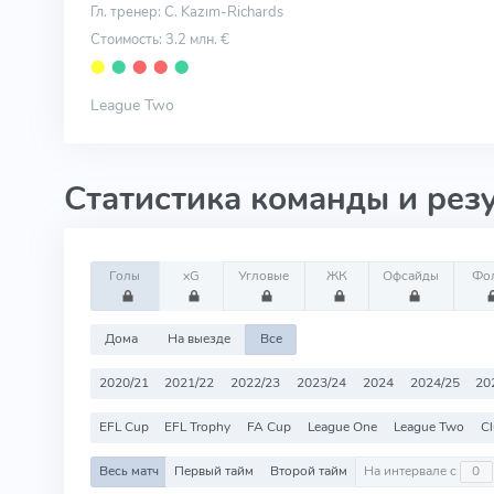
Гл. тренер: C. Kazım-Richards
Стоимость: 3.2 млн. €
⬤
⬤
⬤
⬤
⬤
League Two
Статистика команды и рез
Голы
xG
Угловые
ЖК
Офсайды
Фо
Дома
На выезде
Все
2020/21
2021/22
2022/23
2023/24
2024
2024/25
20
EFL Cup
EFL Trophy
FA Cup
League One
League Two
Cl
Весь матч
Первый тайм
Второй тайм
На интервале с