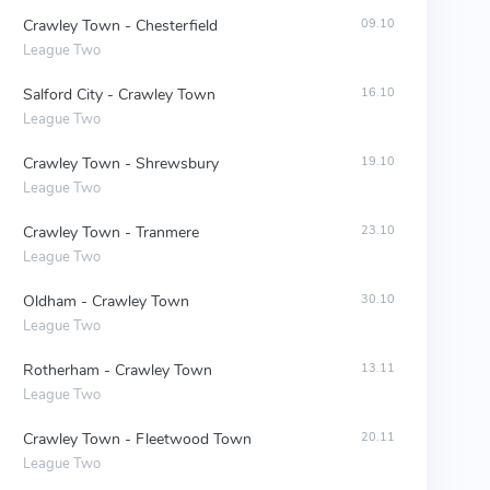
Crawley Town - Chesterfield
09.10
League Two
Salford City - Crawley Town
16.10
League Two
Crawley Town - Shrewsbury
19.10
League Two
Crawley Town - Tranmere
23.10
League Two
Oldham - Crawley Town
30.10
League Two
Rotherham - Crawley Town
13.11
League Two
Crawley Town - Fleetwood Town
20.11
League Two