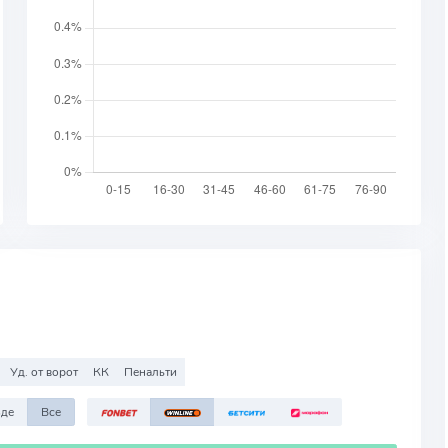
Уд. от ворот
КК
Пенальти
зде
Все