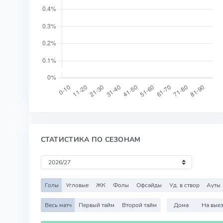
СТАТИСТИКА ПО СЕЗОНАМ
Голы
Угловые
ЖК
Фолы
Офсайды
Уд. в створ
Ауты
Весь матч
Первый тайм
Второй тайм
Дома
На вые