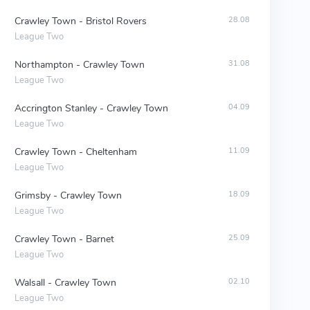
Crawley Town - Bristol Rovers
28.08
League Two
Northampton - Crawley Town
31.08
League Two
Accrington Stanley - Crawley Town
04.09
League Two
Crawley Town - Cheltenham
11.09
League Two
Grimsby - Crawley Town
18.09
League Two
Crawley Town - Barnet
25.09
League Two
Walsall - Crawley Town
02.10
League Two