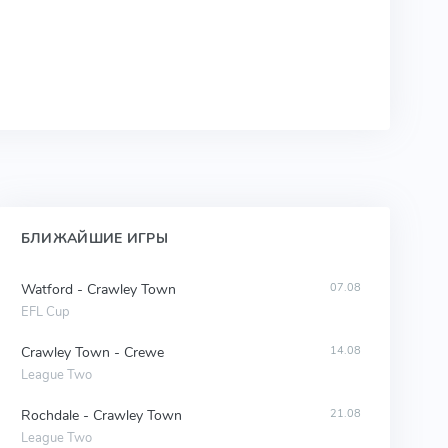
БЛИЖАЙШИЕ ИГРЫ
Watford - Crawley Town
07.08
EFL Cup
Crawley Town - Crewe
14.08
League Two
Rochdale - Crawley Town
21.08
League Two