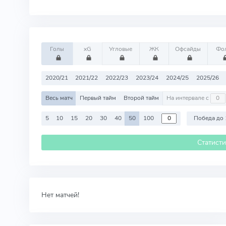
Голы
xG
Угловые
ЖК
Офсайды
Фо
2020/21
2021/22
2022/23
2023/24
2024/25
2025/26
Весь матч
Первый тайм
Второй тайм
На интервале с
5
10
15
20
30
40
50
100
Победа до 
Статист
Нет матчей!