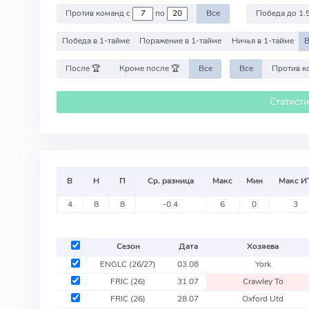
Против команд с
по
Все
Победа до 1.
Победа в 1-тайме
Поражение в 1-тайме
Ничья в 1-тайме
В
После 🏆
Кроме после 🏆
Все
Все
Статист
В
Н
П
Ср. разница
Макс
Мин
Макс И
4
8
8
-0.4
6
0
3
Сезон
Дата
Хозяева
ENGLC
(26/27)
03.08
York
FRIC
(26)
31.07
Crawley To
FRIC
(26)
28.07
Oxford Utd