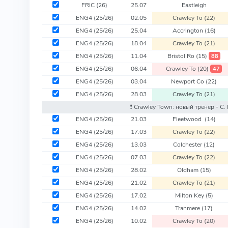
FRIC
(26)
25.07
Eastleigh
ENG4
(25/26)
02.05
Crawley To
(22)
ENG4
(25/26)
25.04
Accrington
(16)
ENG4
(25/26)
18.04
Crawley To
(21)
ENG4
(25/26)
11.04
Bristol Ro
(15)
88
ENG4
(25/26)
06.04
Crawley To
(20)
47
ENG4
(25/26)
03.04
Newport Co
(22)
ENG4
(25/26)
28.03
Crawley To
(21)
❗️ Crawley Town: новый тренер - C
ENG4
(25/26)
21.03
Fleetwood
(14)
ENG4
(25/26)
17.03
Crawley To
(22)
ENG4
(25/26)
13.03
Colchester
(12)
ENG4
(25/26)
07.03
Crawley To
(22)
ENG4
(25/26)
28.02
Oldham
(15)
ENG4
(25/26)
21.02
Crawley To
(21)
ENG4
(25/26)
17.02
Milton Key
(5)
ENG4
(25/26)
14.02
Tranmere
(17)
ENG4
(25/26)
10.02
Crawley To
(20)