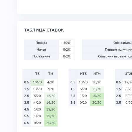
ТАБЛИЦА СТАВОК
Победа
4/20
Обе забили
Ничья
8/20
Первые получили
Поражение
8/20
Соперник первым пол
ТБ
ТМ
ИТБ
ИТМ
ИТ2
0.5
16/20
4/20
0.5
10/20
10/20
0.5
12/2
1.5
13/20
7/20
1.5
5/20
15/20
1.5
8/2
2.5
5/20
15/20
2.5
1/20
19/20
2.5
4/2
3.5
4/20
16/20
3.5
0/20
20/20
3.5
0/2
4.5
1/20
19/20
5.5
1/20
19/20
6.5
0/20
20/20