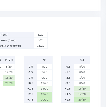
 (Голы)
6/20
 очко (Голы)
5/20
учил очко (Голы)
11/20
Б
ИТ2М
Ф
Ф2
0
8/20
-0.5
4/20
-0.5
8/20
0
12/20
-1.5
3/20
-1.5
6/20
0
16/20
-2.5
0/20
-2.5
1/20
0
20/20
+0.5
12/20
-3.5
0/20
+1.5
14/20
+0.5
16/20
+2.5
19/20
+1.5
17/20
+3.5
20/20
+2.5
20/20