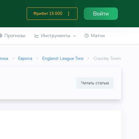
Войти
Фрибет 15 000
Прогнозы
Инструменты
Матчи
тика
Европа
England: League Two
Crawley Town
Читать статью