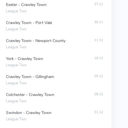
Exeter - Crawley Town
27.11
League Two
Crawley Town - Port Vale
30.11
League Two
Crawley Town - Newport County
11.12
League Two
York - Crawley Town
18.12
League Two
Crawley Town - Gillingham
25.12
League Two
Colchester - Crawley Town
28.12
League Two
Swindon - Crawley Town
31.12
League Two