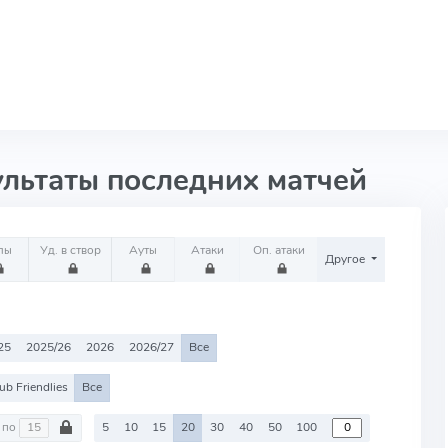
ультаты последних матчей
лы
Уд. в створ
Ауты
Атаки
Оп. атаки
Другое
25
2025/26
2026
2026/27
Все
ub Friendlies
Все
по
5
10
15
20
30
40
50
100