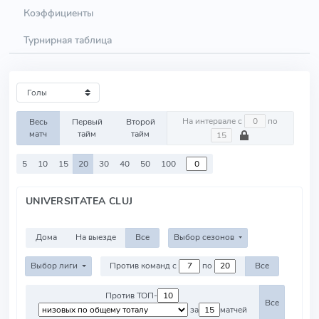
Коэффициенты
Турнирная таблица
На интервале с
по
Весь
Первый
Второй
матч
тайм
тайм
5
10
15
20
30
40
50
100
UNIVERSITATEA CLUJ
Дома
На выезде
Все
Выбор сезонов
Выбор лиги
Против команд с
по
Все
Против ТОП-
Все
за
матчей