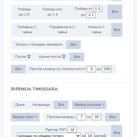
Победа от
Победа
Победа соп.
Все
до 1.5
до 1.5
до
Победа в 1-
Поражение в 1-
Ничья в 1-
Все
тайме
тайме
тайме
Только с текущим тренером
Все
После 🏆
Кроме после 🏆
Все
Все
Против команд со стоимостью от
до
RIPENSIA TIMISOARA
Дома
На выезде
Все
Выбор сезонов
Выбор лиги
Против команд с
по
Все
Против ТОП-
Все
за
матчей