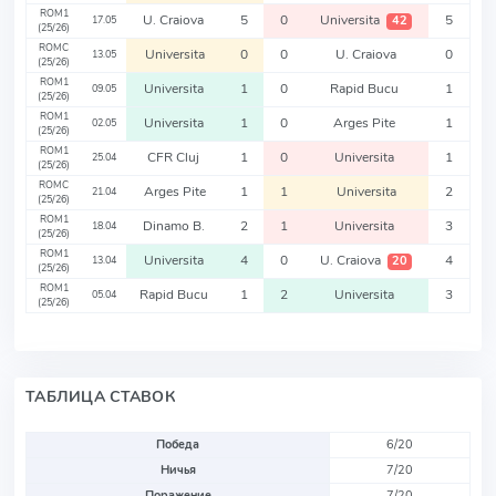
ROM1
U. Craiova
5
0
Universita
5
42
17.05
(25/26)
ROMC
Universita
0
0
U. Craiova
0
13.05
(25/26)
ROM1
Universita
1
0
Rapid Bucu
1
09.05
(25/26)
ROM1
Universita
1
0
Arges Pite
1
02.05
(25/26)
ROM1
CFR Cluj
1
0
Universita
1
25.04
(25/26)
ROMC
Arges Pite
1
1
Universita
2
21.04
(25/26)
ROM1
Dinamo B.
2
1
Universita
3
18.04
(25/26)
ROM1
Universita
4
0
U. Craiova
4
20
13.04
(25/26)
ROM1
Rapid Bucu
1
2
Universita
3
05.04
(25/26)
ТАБЛИЦА СТАВОК
Победа
6/20
Ничья
7/20
Поражение
7/20