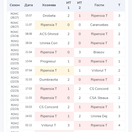
ИТ
ИТ
Сезон
Дата
Хозяева
Гости
Т
1
2
ROMC
Drobeta
2
1
Ripensia T
3
15.07
(26/27)
ROMC
Ripensia T
0
0
Caransebes
0
11.07
(26/27)
ROMC
ACS Ghirod
2
0
Ripensia T
2
08.08
(23/24)
ROM2
Unirea Con
2
0
Ripensia T
2
28.04
(22/23)
ROM2
Ripensia T
0
3
Brasov
3
21.04
(22/23)
ROM2
Progresul
1
0
Ripensia T
1
13.04
(22/23)
ROM2
Ripensia T
1
1
Viitorul T
2
07.04
(22/23)
ROM2
Dumbravita
2
0
Ripensia T
2
31.03
(22/23)
ROM2
Ripensia T
1
2
CS Concord
3
17.03
(22/23)
ROM2
Ripensia T
0
2
CSA Steaua
2
11.03
(22/23)
ROM2
CS Concord
2
1
Ripensia T
3
03.03
(22/23)
ROM2
Ripensia T
1
2
Unirea Dej
3
24.02
(22/23)
ROM2
Viitorul T
3
1
Ripensia T
4
02.12
(22/23)