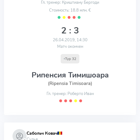
Гл. тренер: Криштиану Бергоди
Стоимость: 18.8 млн. €
⬤
⬤
⬤
⬤
⬤
2 : 3
26.04.2019, 14:30
Матч окончен
Тур 32
Рипенсия Тимишоара
(Ripensia Timisoara)
Гл. тренер: Роберто Иван
⬤
⬤
⬤
⬤
⬤
Сабольч Ковач
Судья