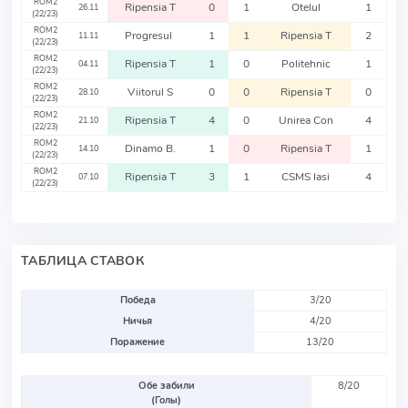
ROM2
Ripensia T
0
1
Otelul
1
26.11
(22/23)
ROM2
Progresul
1
1
Ripensia T
2
11.11
(22/23)
ROM2
Ripensia T
1
0
Politehnic
1
04.11
(22/23)
ROM2
Viitorul S
0
0
Ripensia T
0
28.10
(22/23)
ROM2
Ripensia T
4
0
Unirea Con
4
21.10
(22/23)
ROM2
Dinamo B.
1
0
Ripensia T
1
14.10
(22/23)
ROM2
Ripensia T
3
1
CSMS Iasi
4
07.10
(22/23)
ТАБЛИЦА СТАВОК
Победа
3/20
Ничья
4/20
Поражение
13/20
Обе забили
8/20
(Голы)