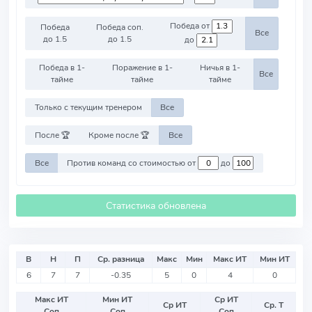
Победа от
Победа
Победа соп.
Все
до 1.5
до 1.5
до
Победа в 1-
Поражение в 1-
Ничья в 1-
Все
тайме
тайме
тайме
Только с текущим тренером
Все
После 🏆
Кроме после 🏆
Все
Все
Против команд со стоимостью от
до
Статистика обновлена
В
Н
П
Ср. разница
Макс
Мин
Макс ИТ
Мин ИТ
6
7
7
-0.35
5
0
4
0
Макс ИТ
Мин ИТ
Ср ИТ
Ср ИТ
Ср. Т
Соп
Соп
Соп