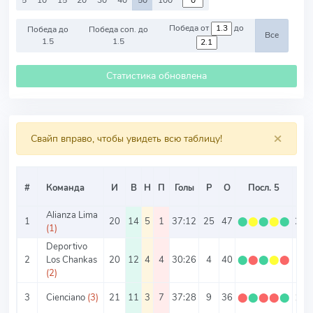
5
10
15
20
30
40
50
100
Победа от
до
Победа до
Победа соп. до
Все
1.5
1.5
Статистика обновлена
×
Свайп вправо, чтобы увидеть всю таблицу!
#
Команда
И
В
Н
П
Голы
Р
О
Посл. 5
О/И
Alianza Lima
1
20
14
5
1
37:12
25
47
⬤
⬤
⬤
⬤
⬤
2.3
(1)
Deportivo
2
Los Chankas
20
12
4
4
30:26
4
40
⬤
⬤
⬤
⬤
⬤
2
(2)
3
Cienciano
(3)
21
11
3
7
37:28
9
36
⬤
⬤
⬤
⬤
⬤
1.7