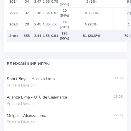
2024
34
2.47
1.68
0.79
3 (9%)
9 
(65%)
20
2025
37
2.46
1.54
0.92
10 (27%)
7 
(54%)
14
2026
20
2.45
1.85
0.6
5 (25%)
1
(70%)
193
Итого
353
2.44
1.53
0.91
81 (23.3%)
79 
(55%)
БЛИЖАЙШИЕ ИГРЫ
Sport Boys - Alianza Lima
08.08
Primera Division
Alianza Lima - UTC de Cajamarca
15.08
Primera Division
Melgar - Alianza Lima
22.08
Primera Division