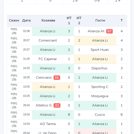
2
0
1.8
0.6
2.4
ИТ
ИТ
Сезон
Дата
Хозяева
Гости
Т
1
2
PER1
Alianza Li
3
1
Alianza At
4
57
02.08
(26)
PER1
Comerciant
2
2
Alianza Li
4
26.07
(26)
PER1
Alianza Li
2
1
Sport Huan
3
20.07
(26)
PER1
FC Cajamar
1
1
Alianza Li
2
31.05
(26)
PER1
Alianza Li
3
0
Deportivo
3
24.05
(26)
PER1
Cienciano
0
1
Alianza Li
1
31
16.05
(26)
PER1
Alianza Li
1
1
Sporting C
2
10.05
(26)
PER1
Alianza Li
2
1
Moquegua
3
03.05
(26)
PER1
Atletico G
0
1
Alianza Li
1
21
26.04
(26)
PER1
Alianza Li
8
0
Cusco
8
19.04
(26)
PER1
AD Tarma
0
1
Alianza Li
1
14.04
(26)
PER1
U. de Depo
1
0
Alianza Li
1
05.04