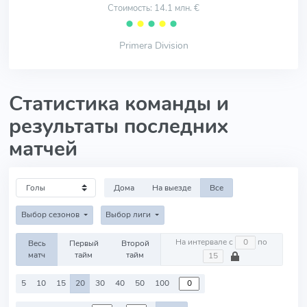
Стоимость: 14.1 млн. €
⬤
⬤
⬤
⬤
⬤
Primera Division
Статистика команды и
результаты последних
матчей
Дома
На выезде
Все
Выбор сезонов
Выбор лиги
На интервале с
по
Весь
Первый
Второй
матч
тайм
тайм
5
10
15
20
30
40
50
100