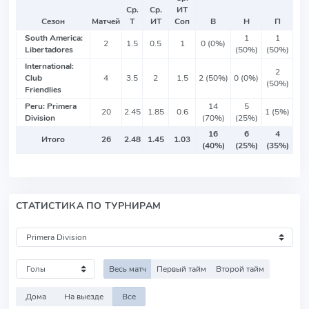
Ср.
Ср.
ИТ
Сезон
Матчей
Т
ИТ
Соп
В
Н
П
South America:
1
1
2
1.5
0.5
1
0 (0%)
Libertadores
(50%)
(50%)
International:
2
Club
4
3.5
2
1.5
2 (50%)
0 (0%)
(50%)
Friendlies
Peru: Primera
14
5
20
2.45
1.85
0.6
1 (5%)
Division
(70%)
(25%)
16
6
4
Итого
26
2.48
1.45
1.03
(40%)
(25%)
(35%)
СТАТИСТИКА ПО ТУРНИРАМ
Весь матч
Первый тайм
Второй тайм
Дома
На выезде
Все