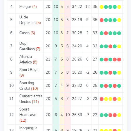
4
Melgar
(4)
20
10
5
5
34:22
12
35
⬤
⬤
⬤
⬤
⬤
1.7
U. de
5
20
10
5
5
28:19
9
35
⬤
⬤
⬤
⬤
⬤
1.7
Deportes
(5)
6
Cusco
(6)
20
10
3
7
30:28
2
33
⬤
⬤
⬤
⬤
⬤
1.6
Dep.
7
20
9
5
6
24:20
4
32
⬤
⬤
⬤
⬤
⬤
1.6
Garcilaso
(7)
Alianza
8
21
7
6
8
26:26
0
27
⬤
⬤
⬤
⬤
⬤
1.2
Atletico
(8)
Sport Boys
9
20
7
5
8
18:20
-2
26
⬤
⬤
⬤
⬤
⬤
1.3
(9)
Sporting
10
20
7
4
9
32:32
0
25
⬤
⬤
⬤
⬤
⬤
1.2
Cristal
(10)
Comerciantes
11
20
5
8
7
24:27
-3
23
⬤
⬤
⬤
⬤
⬤
1.1
Unidos
(11)
Sport
12
Huancayo
20
6
4
10
26:33
-7
22
⬤
⬤
⬤
⬤
⬤
1.1
(12)
Moquegua
13
20
5
6
9
19:26
-7
21
⬤
⬤
⬤
⬤
⬤
1.0