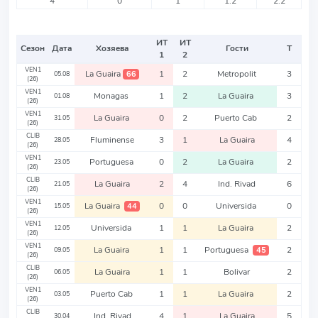
4
0
1
1.2
2.2
ИТ
ИТ
Сезон
Дата
Хозяева
Гости
Т
1
2
VEN1
La Guaira
1
2
Metropolit
3
66
05.08
(26)
VEN1
Monagas
1
2
La Guaira
3
01.08
(26)
VEN1
La Guaira
0
2
Puerto Cab
2
31.05
(26)
CLIB
Fluminense
3
1
La Guaira
4
28.05
(26)
VEN1
Portuguesa
0
2
La Guaira
2
23.05
(26)
CLIB
La Guaira
2
4
Ind. Rivad
6
21.05
(26)
VEN1
La Guaira
0
0
Universida
0
44
15.05
(26)
VEN1
Universida
1
1
La Guaira
2
12.05
(26)
VEN1
La Guaira
1
1
Portuguesa
2
45
09.05
(26)
CLIB
La Guaira
1
1
Bolivar
2
06.05
(26)
VEN1
Puerto Cab
1
1
La Guaira
2
03.05
(26)
CLIB
Ind. Rivad
4
1
La Guaira
5
30.04