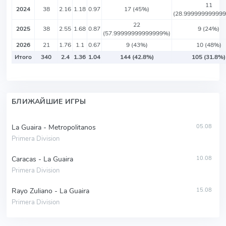
11
2024
38
2.16
1.18
0.97
17 (45%)
(28.99999999999
22
2025
38
2.55
1.68
0.87
9 (24%)
(57.99999999999999%)
2026
21
1.76
1.1
0.67
9 (43%)
10 (48%)
Итого
340
2.4
1.36
1.04
144 (42.8%)
105 (31.8%)
БЛИЖАЙШИЕ ИГРЫ
La Guaira - Metropolitanos
05.08
Primera Division
Caracas - La Guaira
10.08
Primera Division
Rayo Zuliano - La Guaira
15.08
Primera Division