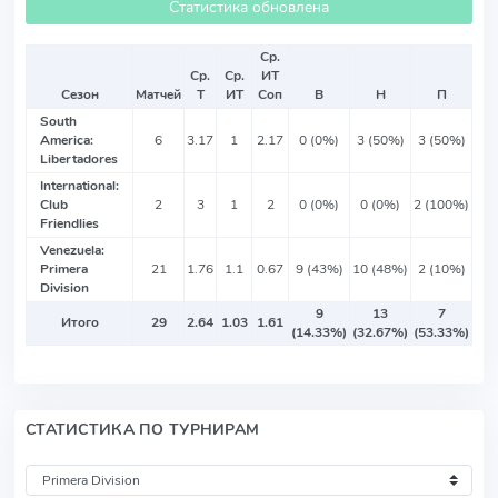
Статистика обновлена
Ср.
Ср.
Ср.
ИТ
Сезон
Матчей
Т
ИТ
Соп
В
Н
П
South
America:
6
3.17
1
2.17
0 (0%)
3 (50%)
3 (50%)
Libertadores
International:
Club
2
3
1
2
0 (0%)
0 (0%)
2 (100%)
Friendlies
Venezuela:
Primera
21
1.76
1.1
0.67
9 (43%)
10 (48%)
2 (10%)
Division
9
13
7
Итого
29
2.64
1.03
1.61
(14.33%)
(32.67%)
(53.33%)
СТАТИСТИКА ПО ТУРНИРАМ