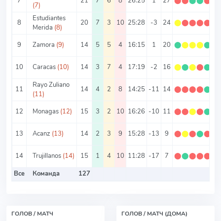
7
21
7
6
8
26:25
1
27
⬤
⬤
⬤
⬤
⬤
1
(7)
Estudiantes
8
20
7
3
10
25:28
-3
24
⬤
⬤
⬤
⬤
⬤
1
Merida
(8)
9
Zamora
(9)
14
5
5
4
16:15
1
20
⬤
⬤
⬤
⬤
⬤
1
10
Caracas
(10)
14
3
7
4
17:19
-2
16
⬤
⬤
⬤
⬤
⬤
1
Rayo Zuliano
11
14
4
2
8
14:25
-11
14
⬤
⬤
⬤
⬤
⬤
(11)
12
Monagas
(12)
15
3
2
10
16:26
-10
11
⬤
⬤
⬤
⬤
⬤
0
13
Acanz
(13)
14
2
3
9
15:28
-13
9
⬤
⬤
⬤
⬤
⬤
0
14
Trujillanos
(14)
15
1
4
10
11:28
-17
7
⬤
⬤
⬤
⬤
⬤
0
Все
Команда
127
ГОЛОВ / МАТЧ
ГОЛОВ / МАТЧ (ДОМА)