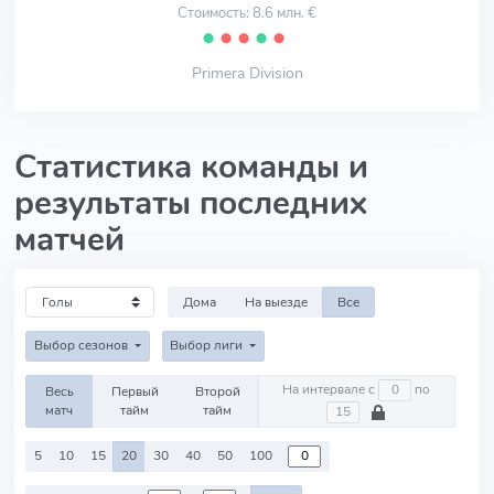
Стоимость: 8.6 млн. €
⬤
⬤
⬤
⬤
⬤
Primera Division
Статистика команды и
результаты последних
матчей
Дома
На выезде
Все
Выбор сезонов
Выбор лиги
На интервале с
по
Весь
Первый
Второй
матч
тайм
тайм
5
10
15
20
30
40
50
100