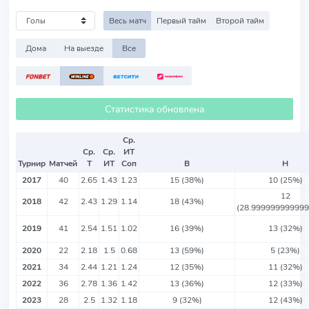
Весь матч
Первый тайм
Второй тайм
Дома
На выезде
Все
Статистика обновлена
Ср.
Ср.
Ср.
ИТ
Турнир
Матчей
Т
ИТ
Соп
В
Н
2017
40
2.65
1.43
1.23
15 (38%)
10 (25%)
12
2018
42
2.43
1.29
1.14
18 (43%)
(28.99999999999
2019
41
2.54
1.51
1.02
16 (39%)
13 (32%)
2020
22
2.18
1.5
0.68
13 (59%)
5 (23%)
2021
34
2.44
1.21
1.24
12 (35%)
11 (32%)
2022
36
2.78
1.36
1.42
13 (36%)
12 (33%)
2023
28
2.5
1.32
1.18
9 (32%)
12 (43%)