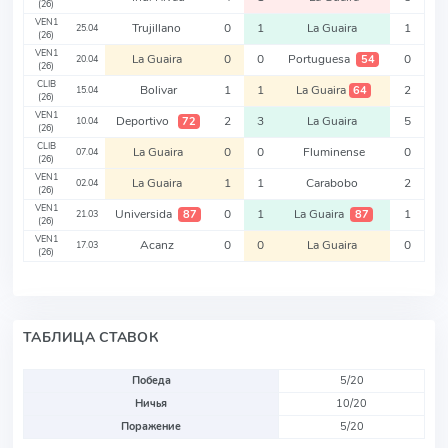
(26)
VEN1
Trujillano
0
1
La Guaira
1
25.04
(26)
VEN1
La Guaira
0
0
Portuguesa
0
54
20.04
(26)
CLIB
Bolivar
1
1
La Guaira
2
64
15.04
(26)
VEN1
Deportivo
2
3
La Guaira
5
72
10.04
(26)
CLIB
La Guaira
0
0
Fluminense
0
07.04
(26)
VEN1
La Guaira
1
1
Carabobo
2
02.04
(26)
VEN1
Universida
0
1
La Guaira
1
87
87
21.03
(26)
VEN1
Acanz
0
0
La Guaira
0
17.03
(26)
ТАБЛИЦА СТАВОК
Победа
5/20
Ничья
10/20
Поражение
5/20