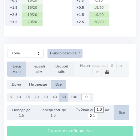
+0.5
15/20
-3.5
0/20
+1.5
16/20
+0.5
15/20
+2.5
19/20
+1.5
19/20
+3.5
20/20
+2.5
20/20
Выбор сезонов
На интервале с
по
Весь
Первый
Второй
матч
тайм
тайм
Дома
На выезде
Все
5
10
15
20
30
40
50
100
Победа от
до
Победа до
Победа соп. до
Все
1.5
1.5
Статистика обновлена