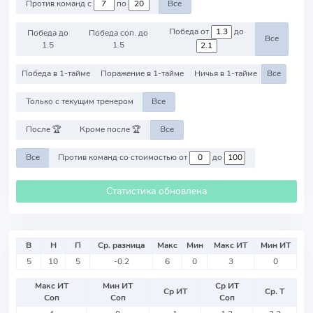
Против команд с
по
Все
Победа от
до
Победа до
Победа соп. до
Все
1.5
1.5
Победа в 1-тайме
Поражение в 1-тайме
Ничья в 1-тайме
Все
Только с текущим тренером
Все
После 🏆
Кроме после 🏆
Все
Все
Против команд со стоимостью от
до
Статистика обновлена
В
Н
П
Ср. разница
Макс
Мин
Макс ИТ
Мин ИТ
5
10
5
-0.2
6
0
3
0
Макс ИТ
Мин ИТ
Ср ИТ
Ср ИТ
Ср. Т
Соп
Соп
Соп