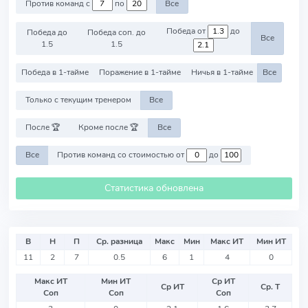
Против команд с
по
Все
Победа от
до
Победа до
Победа соп. до
Все
1.5
1.5
Победа в 1-тайме
Поражение в 1-тайме
Ничья в 1-тайме
Все
Только с текущим тренером
Все
После 🏆
Кроме после 🏆
Все
Все
Против команд со стоимостью от
до
Статистика обновлена
В
Н
П
Ср. разница
Макс
Мин
Макс ИТ
Мин ИТ
11
2
7
0.5
6
1
4
0
Макс ИТ
Мин ИТ
Ср ИТ
Ср ИТ
Ср. Т
Соп
Соп
Соп