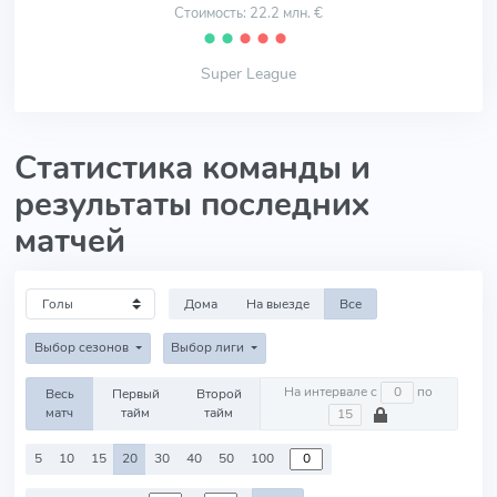
Стоимость: 22.2 млн. €
⬤
⬤
⬤
⬤
⬤
Super League
Статистика команды и
результаты последних
матчей
Дома
На выезде
Все
Выбор сезонов
Выбор лиги
На интервале с
по
Весь
Первый
Второй
матч
тайм
тайм
5
10
15
20
30
40
50
100