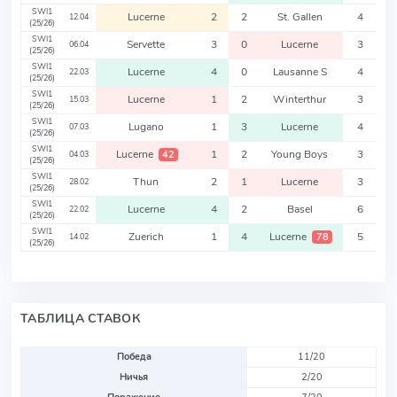
SWI1
Lucerne
2
2
St. Gallen
4
12.04
(25/26)
SWI1
Servette
3
0
Lucerne
3
06.04
(25/26)
SWI1
Lucerne
4
0
Lausanne S
4
22.03
(25/26)
SWI1
Lucerne
1
2
Winterthur
3
15.03
(25/26)
SWI1
Lugano
1
3
Lucerne
4
07.03
(25/26)
SWI1
Lucerne
1
2
Young Boys
3
42
04.03
(25/26)
SWI1
Thun
2
1
Lucerne
3
28.02
(25/26)
SWI1
Lucerne
4
2
Basel
6
22.02
(25/26)
SWI1
Zuerich
1
4
Lucerne
5
78
14.02
(25/26)
ТАБЛИЦА СТАВОК
Победа
11/20
Ничья
2/20