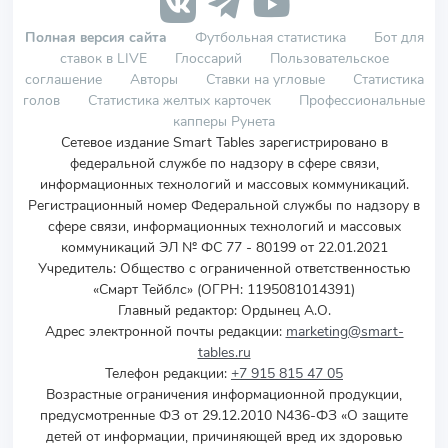
Полная версия сайта
Футбольная статистика
Бот для
ставок в LIVE
Глоссарий
Пользовательское
соглашение
Авторы
Ставки на угловые
Статистика
голов
Статистика желтых карточек
Профессиональные
капперы Рунета
Сетевое издание Smart Tables зарегистрировано в
федеральной службе по надзору в сфере связи,
информационных технологий и массовых коммуникаций.
Регистрационный номер Федеральной службы по надзору в
сфере связи, информационных технологий и массовых
коммуникаций ЭЛ № ФС 77 - 80199 от 22.01.2021
Учредитель
:
Общество с ограниченной ответственностью
«Смарт Тейблс» (ОГРН: 1195081014391)
Главный редактор: Ордынец А.О.
Адрес электронной почты редакции:
marketing@smart-
tables.ru
Телефон редакции:
+7 915 815 47 05
Возрастные ограничения информационной продукции,
предусмотренные ФЗ от 29.12.2010 N436-ФЗ «О защите
детей от информации, причиняющей вред их здоровью