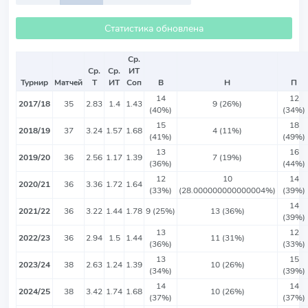
Статистика обновлена
Ср.
Ср.
Ср.
ИТ
Турнир
Матчей
Т
ИТ
Соп
В
Н
П
14
12
2017/18
35
2.83
1.4
1.43
9 (26%)
(40%)
(34%)
15
18
2018/19
37
3.24
1.57
1.68
4 (11%)
(41%)
(49%)
13
16
2019/20
36
2.56
1.17
1.39
7 (19%)
(36%)
(44%)
12
10
14
2020/21
36
3.36
1.72
1.64
(33%)
(28.000000000000004%)
(39%)
14
2021/22
36
3.22
1.44
1.78
9 (25%)
13 (36%)
(39%)
13
12
2022/23
36
2.94
1.5
1.44
11 (31%)
(36%)
(33%)
13
15
2023/24
38
2.63
1.24
1.39
10 (26%)
(34%)
(39%)
14
14
2024/25
38
3.42
1.74
1.68
10 (26%)
(37%)
(37%)