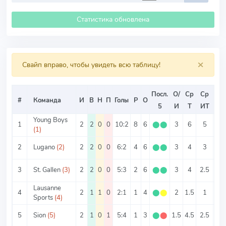
Статистика обновлена
×
Свайп вправо, чтобы увидеть всю таблицу!
Посл.
О/
Ср
Ср
Ср
#
Команда
И
В
Н
П
Голы
Р
О
5
И
Т
ИТ
ИТ
Young Boys
1
2
2
0
0
10:2
8
6
⬤
⬤
3
6
5
1
(1)
2
Lugano
(2)
2
2
0
0
6:2
4
6
⬤
⬤
3
4
3
1
3
St. Gallen
(3)
2
2
0
0
5:3
2
6
⬤
⬤
3
4
2.5
1.
Lausanne
4
2
1
1
0
2:1
1
4
⬤
⬤
2
1.5
1
0.
Sports
(4)
5
Sion
(5)
2
1
0
1
5:4
1
3
⬤
⬤
1.5
4.5
2.5
2