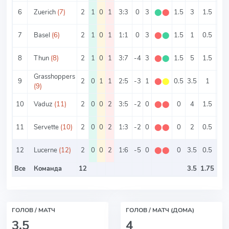
6
Zuerich
(7)
2
1
0
1
3:3
0
3
⬤
⬤
1.5
3
1.5
1.
7
Basel
(6)
2
1
0
1
1:1
0
3
⬤
⬤
1.5
1
0.5
0.
8
Thun
(8)
2
1
0
1
3:7
-4
3
⬤
⬤
1.5
5
1.5
3.
Grasshoppers
9
2
0
1
1
2:5
-3
1
⬤
⬤
0.5
3.5
1
2.
(9)
10
Vaduz
(11)
2
0
0
2
3:5
-2
0
⬤
⬤
0
4
1.5
2.
11
Servette
(10)
2
0
0
2
1:3
-2
0
⬤
⬤
0
2
0.5
1.
12
Lucerne
(12)
2
0
0
2
1:6
-5
0
⬤
⬤
0
3.5
0.5
3
Все
Команда
12
3.5
1.75
ГОЛОВ / МАТЧ
ГОЛОВ / МАТЧ (ДОМА)
3.5
4