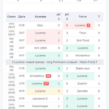
3
0
2.1
1.6
3.7
ИТ
ИТ
Сезон
Дата
Хозяева
Гости
Т
1
2
SWI1
Sion
3
0
Lucerne
3
3
02.08
(26/27)
SWI1
Lucerne
1
3
Thun
4
25.07
(26/27)
FRIC
Lucerne
1
2
Sint-Truid
3
18.07
(26)
FRIC
Wil 1900
0
2
Lucerne
2
10.07
(26)
FRIC
Lucerne
3
2
Winterthur
5
04.07
(26)
❗️ Lucerne: новый тренер - Jörg Portmann
(старый - Mario Frick)
❗️
FRIC
Lucerne
3
2
Stade Laus
5
27.06
(26)
SWI1
Winterthur
0
3
Lucerne
3
45
16.05
(25/26)
SWI1
Lucerne
1
0
Zuerich
1
77
12.05
(25/26)
SWI1
Lucerne
3
3
Servette
6
09.05
(25/26)
SWI1
Lausanne S
1
3
Lucerne
4
02.05
(25/26)
SWI1
Grasshoppe
1
2
Lucerne
3
25.04
(25/26)