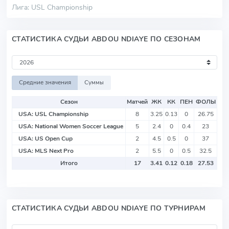
Лига: USL Championship
СТАТИСТИКА СУДЬИ ABDOU NDIAYE ПО СЕЗОНАМ
Средние значения
Суммы
Сезон
Матчей
ЖК
КК
ПЕН
ФОЛЫ
USA: USL Championship
8
3.25
0.13
0
26.75
USA: National Women Soccer League
5
2.4
0
0.4
23
USA: US Open Cup
2
4.5
0.5
0
37
USA: MLS Next Pro
2
5.5
0
0.5
32.5
Итого
17
3.41
0.12
0.18
27.53
СТАТИСТИКА СУДЬИ ABDOU NDIAYE ПО ТУРНИРАМ