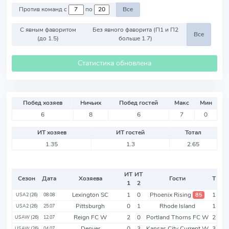
Против команд с
по
Все
С явным фаворитом
Без явного фаворита (П1 и П2
Все
(до 1.5)
больше 1.7)
Статистика обновлена
Побед хозяев
Ничьих
Побед гостей
Макс
Мин
6
8
6
7
0
ИТ хозяев
ИТ гостей
Тотал
1.35
1.3
2.65
ИТ
ИТ
Сезон
Дата
Хозяева
Гости
Т
1
2
Lexington SC
1
0
Phoenix Rising
1
85
USA2 (26)
08.08
Pittsburgh
0
1
Rhode Island
1
USA2 (26)
25.07
Reign FC W
2
0
Portland Thorns FC W
2
USAW (26)
12.07
Denver
0
3
Kansas City Current W
3
USAW (26)
04.07