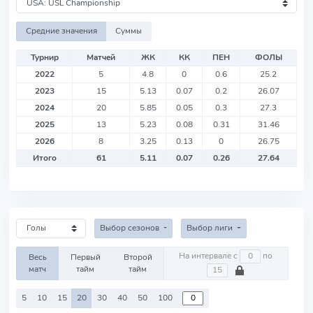
Средние значения
Суммы
Турнир
Матчей
ЖК
КК
ПЕН
ФОЛЫ
2022
5
4.8
0
0.6
25.2
2023
15
5.13
0.07
0.2
26.07
2024
20
5.85
0.05
0.3
27.3
2025
13
5.23
0.08
0.31
31.46
2026
8
3.25
0.13
0
26.75
Итого
61
5.11
0.07
0.26
27.64
Выбор сезонов
Выбор лиги
На интервале с
по
Весь
Первый
Второй
матч
тайм
тайм
5
10
15
20
30
40
50
100