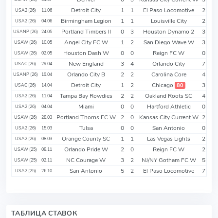
Detroit City
1
1
El Paso Locomotive
2
USA2 (26)
11.06
Birmingham Legion
1
1
Louisville City
2
USA2 (26)
04.06
Portland Timbers II
0
3
Houston Dynamo 2
3
USANP (26)
24.05
Angel City FC W
1
2
San Diego Wave W
3
USAW (26)
10.05
Houston Dash W
0
0
Reign FC W
0
USAW (26)
02.05
New England
3
4
Orlando City
7
USAC (26)
29.04
Orlando City B
2
2
Carolina Core
4
USANP (26)
19.04
Detroit City
1
2
Chicago
3
80
USAC (26)
14.04
Tampa Bay Rowdies
2
2
Oakland Roots SC
4
USA2 (26)
11.04
Miami
0
0
Hartford Athletic
0
USA2 (26)
04.04
Portland Thorns FC W
2
0
Kansas City Current W
2
USAW (26)
28.03
Tulsa
0
0
San Antonio
0
USA2 (26)
15.03
Orange County SC
1
1
Las Vegas Lights
2
USA2 (26)
08.03
Orlando Pride W
2
0
Reign FC W
2
USAW (25)
08.11
NC Courage W
3
2
NJ/NY Gotham FC W
5
USAW (25)
02.11
San Antonio
5
2
El Paso Locomotive
7
USA2 (25)
26.10
ТАБЛИЦА СТАВОК