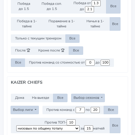
Победа от
Победа
Победа соп.
Все
до 1.5
до 1.5
до
Победа в 1-
Поражение в 1-
Ничья в 1-
Все
тайме
тайме
тайме
Только с текущим тренером
Все
После 🏆
Кроме после 🏆
Все
Все
Против команд со стоимостью от
до
KAIZER CHIEFS
Дома
На выезде
Все
Выбор сезонов
Выбор лиги
Против команд с
по
Все
Против ТОП-
Все
за
матчей