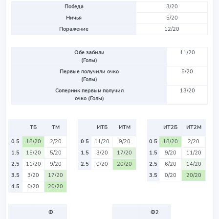
Победа
3/20
Ничья
5/20
Поражение
12/20
Обе забили
11/20
(Голы)
Первые получили очко
5/20
(Голы)
Соперник первым получил
13/20
очко (Голы)
ТБ
ТМ
ИТБ
ИТМ
ИТ2Б
ИТ2М
0.5
18/20
2/20
0.5
11/20
9/20
0.5
18/20
2/20
1.5
15/20
5/20
1.5
3/20
17/20
1.5
9/20
11/20
2.5
11/20
9/20
2.5
0/20
20/20
2.5
6/20
14/20
3.5
3/20
17/20
3.5
0/20
20/20
4.5
0/20
20/20
Ф
Ф2