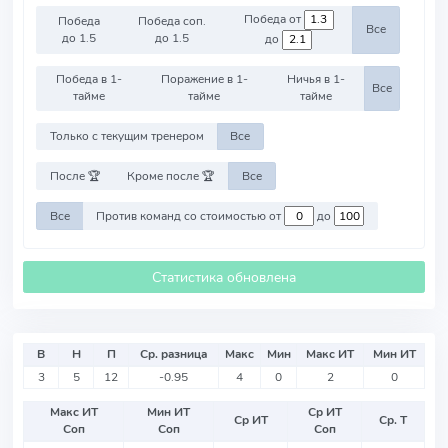
Победа от
Победа
Победа соп.
Все
до 1.5
до 1.5
до
Победа в 1-
Поражение в 1-
Ничья в 1-
Все
тайме
тайме
тайме
Только с текущим тренером
Все
После 🏆
Кроме после 🏆
Все
Все
Против команд со стоимостью от
до
Статистика обновлена
В
Н
П
Ср. разница
Макс
Мин
Макс ИТ
Мин ИТ
3
5
12
-0.95
4
0
2
0
Макс ИТ
Мин ИТ
Ср ИТ
Ср ИТ
Ср. Т
Соп
Соп
Соп