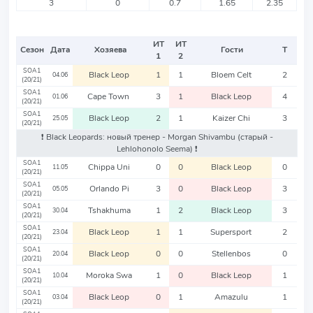
3
0
0.7
1.65
2.35
ИТ
ИТ
Сезон
Дата
Хозяева
Гости
Т
1
2
SOA1
Black Leop
1
1
Bloem Celt
2
04.06
(20/21)
SOA1
Cape Town
3
1
Black Leop
4
01.06
(20/21)
SOA1
Black Leop
2
1
Kaizer Chi
3
25.05
(20/21)
❗️ Black Leopards: новый тренер - Morgan Shivambu
(старый -
Lehlohonolo Seema)
❗️
SOA1
Chippa Uni
0
0
Black Leop
0
11.05
(20/21)
SOA1
Orlando Pi
3
0
Black Leop
3
05.05
(20/21)
SOA1
Tshakhuma
1
2
Black Leop
3
30.04
(20/21)
SOA1
Black Leop
1
1
Supersport
2
23.04
(20/21)
SOA1
Black Leop
0
0
Stellenbos
0
20.04
(20/21)
SOA1
Moroka Swa
1
0
Black Leop
1
10.04
(20/21)
SOA1
Black Leop
0
1
Amazulu
1
03.04
(20/21)