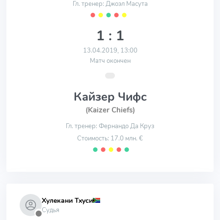
Гл. тренер: Джоэл Масута
⬤
⬤
⬤
⬤
⬤
1 : 1
13.04.2019, 13:00
Матч окончен
Кайзер Чифс
(Kaizer Chiefs)
Гл. тренер: Фернандо Да Круз
Стоимость: 17.0 млн. €
⬤
⬤
⬤
⬤
⬤
Хулекани Тхуси
Судья
⬤