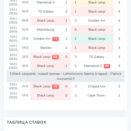
SOA1
Mamelodi S
1
1
Black Leop
2
20.03
(20/21)
SOA1
TS Galaxy
3
1
Black Leop
4
09.03
(20/21)
SOA1
Black Leop
1
3
Golden Arr
4
06.03
(20/21)
SOA1
Maritzburg
1
0
Black Leop
1
01.03
(20/21)
SOA1
Golden Arr
1
2
Black Leop
3
73
22.02
(20/21)
SOA1
Baroka
2
1
Black Leop
3
19.02
(20/21)
SOA1
Black Leop
0
3
TS Galaxy
3
86
29.01
(20/21)
SOA1
Black Leop
1
2
Mamelodi S
3
66
26.01
(20/21)
❗️ Black Leopards: новый тренер - Lehlohonolo Seema
(старый - Patrick
Aussems)
❗️
SOA1
Black Leop
0
3
Chippa Uni
3
50
22.01
(20/21)
SOA1
Black Leop
0
2
Cape Town
2
19.01
(20/21)
ТАБЛИЦА СТАВОК