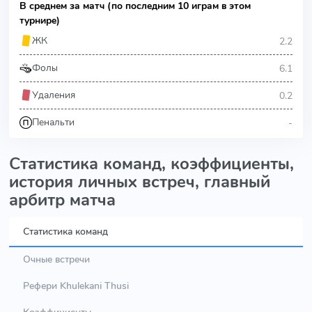
В среднем за матч (по последним 10 играм в этом
турнире)
2.2
ЖК
6.1
Фолы
0.2
Удаления
-
Пенальти
Статистика команд, коэффициенты,
история личных встреч, главный
арбитр матча
Статистика команд
Очные встречи
Рефери Khulekani Thusi