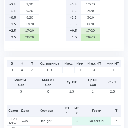
-0.5
3/20
-0.5
12/20
-1.5
0/20
-1.5
7/20
+0.5
8/20
-2.5
3/20
+1.5
13/20
-3.5
0/20
+2.5
17/20
+0.5
17/20
+3.5
20/20
+1.5
20/20
В
Н
П
Ср. разница
Макс
Мин
Макс ИТ
Мин ИТ
9
4
7
0.3
5
0
4
0
Макс ИТ
Мин ИТ
Ср ИТ
Ср ИТ
Ср. Т
Соп
Соп
Соп
3
0
1.3
1
2.3
ИТ
ИТ
Сезон
Дата
Хозяева
Гости
Т
1
2
SOA1
Kruger
1
3
Kaizer Chi
4
01.08
(26/27)