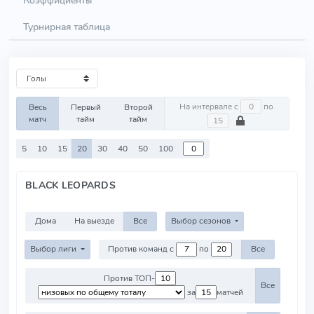
Коэффициенты
Турнирная таблица
На интервале с
по
Весь
Первый
Второй
матч
тайм
тайм
5
10
15
20
30
40
50
100
BLACK LEOPARDS
Дома
На выезде
Все
Выбор сезонов
Выбор лиги
Против команд с
по
Все
Против ТОП-
Все
за
матчей