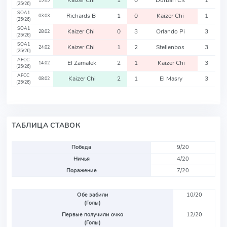
Kaizer Chi
1
0
Durban Cit
1
15.03
(25/26)
SOA1
Richards B
1
0
Kaizer Chi
1
03.03
(25/26)
SOA1
Kaizer Chi
0
3
Orlando Pi
3
28.02
(25/26)
SOA1
Kaizer Chi
1
2
Stellenbos
3
24.02
(25/26)
AFCC
El Zamalek
2
1
Kaizer Chi
3
14.02
(25/26)
AFCC
Kaizer Chi
2
1
El Masry
3
08.02
(25/26)
ТАБЛИЦА СТАВОК
Победа
9/20
Ничья
4/20
Поражение
7/20
Обе забили
10/20
(Голы)
Первые получили очко
12/20
(Голы)