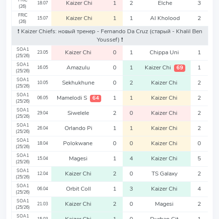
FRIC
Kaizer Chi
1
2
Elche
3
18.07
(26)
FRIC
Kaizer Chi
1
1
Al Kholood
2
15.07
(26)
❗️ Kaizer Chiefs: новый тренер - Fernando Da Cruz
(старый - Khalil Ben
Youssef)
❗️
SOA1
Kaizer Chi
0
1
Chippa Uni
1
23.05
(25/26)
SOA1
Amazulu
0
1
Kaizer Chi
1
69
16.05
(25/26)
SOA1
Sekhukhune
0
2
Kaizer Chi
2
10.05
(25/26)
SOA1
Mamelodi S
1
1
Kaizer Chi
2
64
06.05
(25/26)
SOA1
Siwelele
2
0
Kaizer Chi
2
29.04
(25/26)
SOA1
Orlando Pi
1
1
Kaizer Chi
2
26.04
(25/26)
SOA1
Polokwane
0
0
Kaizer Chi
0
18.04
(25/26)
SOA1
Magesi
1
4
Kaizer Chi
5
15.04
(25/26)
SOA1
Kaizer Chi
2
0
TS Galaxy
2
12.04
(25/26)
SOA1
Orbit Coll
1
3
Kaizer Chi
4
06.04
(25/26)
SOA1
Kaizer Chi
2
0
Magesi
2
21.03
(25/26)
SOA1