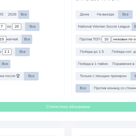
25
2026
Все
Дома
На выезде
Все
по
Все
National Women Soccer League
матчей
Все
Против ТОП-
о
Все
Победа до 1.5
Победа соп. д
Все
Победа в 1-тайме
Поражение в 
ме после 🏆
Все
Только с текущим тренером
Все
Статистика обновлена