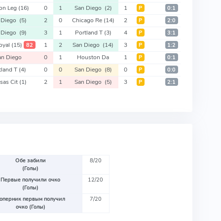
on Leg
(16)
0
1
San Diego
(2)
1
Р
0:1
 Diego
(5)
2
0
Chicago Re
(14)
2
Р
2:0
 Diego
(9)
3
1
Portland T
(3)
4
Р
3:1
oyal
(15)
1
2
San Diego
(14)
3
82
Р
1:2
an Diego
0
1
Houston Da
1
Р
0:1
tland T
(4)
0
0
San Diego
(8)
0
Р
0:0
sas Cit
(1)
2
1
San Diego
(5)
3
Р
2:1
Обе забили
8/20
(Голы)
Первые получили очко
12/20
(Голы)
оперник первым получил
7/20
очко (Голы)