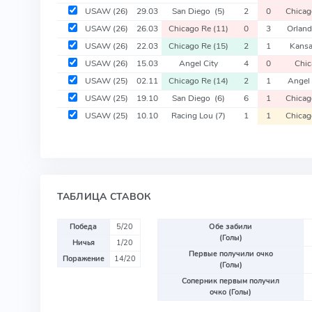
USAW
(26)
29.03
San Diego
(5)
2
0
Chica
USAW
(26)
26.03
Chicago Re
(11)
0
3
Orlan
USAW
(26)
22.03
Chicago Re
(15)
2
1
Kansa
USAW
(26)
15.03
Angel City
4
0
Chic
USAW
(25)
02.11
Chicago Re
(14)
2
1
Angel 
USAW
(25)
19.10
San Diego
(6)
6
1
Chica
USAW
(25)
10.10
Racing Lou
(7)
1
1
Chica
ТАБЛИЦА СТАВОК
Победа
5/20
Обе забили
(Голы)
Ничья
1/20
Первые получили очко
Поражение
14/20
(Голы)
Соперник первым получил
очко (Голы)