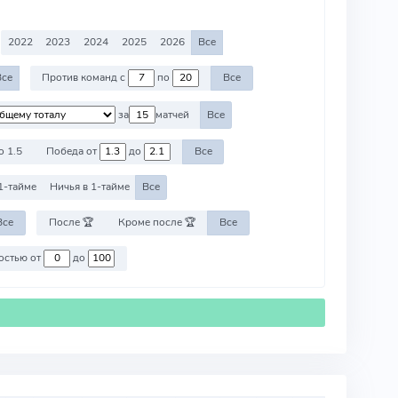
2022
2023
2024
2025
2026
Все
Все
Против команд с
по
Все
за
матчей
Все
о 1.5
Победа от
до
Все
1-тайме
Ничья в 1-тайме
Все
Все
После 🏆
Кроме после 🏆
Все
Против команд со стоимостью от
до