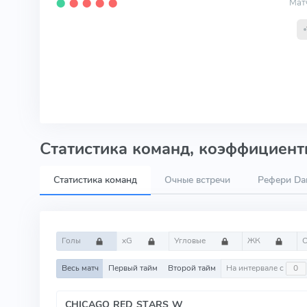
Мат
⬤
⬤
⬤
⬤
⬤
Статистика команд, коэффициенты
Статистика команд
Очные встречи
Рефери Dan
Голы
xG
Угловые
ЖК
Весь матч
Первый тайм
Второй тайм
На интервале с
CHICAGO RED STARS W