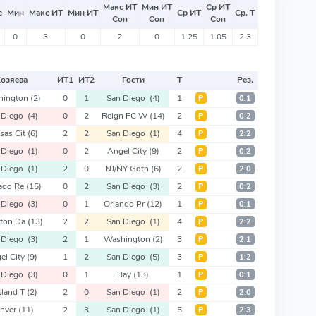
Макс ИТ
Мин ИТ
Ср ИТ
с
Мин
Макс ИТ
Мин ИТ
Ср ИТ
Ср. Т
Соп
Соп
Соп
0
3
0
2
0
1.25
1.05
2.3
Хозяева
ИТ
1
ИТ
2
Гости
Т
Рез.
hington
(2)
0
1
San Diego
(4)
1
Р
0:1
 Diego
(4)
0
2
Reign FC W
(14)
2
Р
0:2
sas Cit
(6)
2
2
San Diego
(1)
4
Р
2:2
 Diego
(1)
0
2
Angel City
(9)
2
Р
0:2
 Diego
(1)
2
0
NJ/NY Goth
(6)
2
Р
2:0
ago Re
(15)
0
2
San Diego
(3)
2
Р
0:2
 Diego
(3)
0
1
Orlando Pr
(12)
1
Р
0:1
ton Da
(13)
2
2
San Diego
(1)
4
Р
2:2
 Diego
(3)
2
1
Washington
(2)
3
Р
2:1
el City
(9)
1
2
San Diego
(5)
3
Р
1:2
 Diego
(3)
0
1
Bay
(13)
1
Р
0:1
tland T
(2)
2
0
San Diego
(1)
2
Р
2:0
nver
(11)
2
3
San Diego
(1)
5
Р
2:3