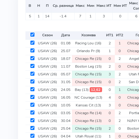
Макс
В
Н
П
Ср. разница
Макс
Мин
Макс ИТ
Мин ИТ
Со
5
1
14
-1.4
7
1
3
0
6
Сезон
Дата
Хозяева
ИТ
1
ИТ
2
Г
USAW
(26)
01.08
Racing Lou
(16)
2
1
Chica
USAW
(26)
25.07
Orlando Pr
(9)
1
0
Chica
USAW
(26)
18.07
Chicago Re
(15)
0
2
Angel
USAW
(26)
11.07
Boston Leg
(15)
2
0
Chica
USAW
(26)
05.07
Chicago Re
(15)
3
2
Utah 
USAW
(26)
31.05
Chicago Re
(15)
0
2
San 
USAW
(26)
24.05
Bay
(13)
0
1
Chica
12,62
USAW
(26)
16.05
NC Courage
(13)
4
0
Chica
USAW
(26)
10.05
Kansas Cit
(13)
3
0
Chica
USAW
(26)
03.05
Chicago Re
(14)
0
2
Portl
USAW
(26)
30.04
Chicago Re
(13)
0
2
NJ/NY
USAW
(26)
25.04
Chicago Re
(15)
2
0
Bosto
USAW
(26)
04.04
Utah Royal
(11)
1
0
Chica