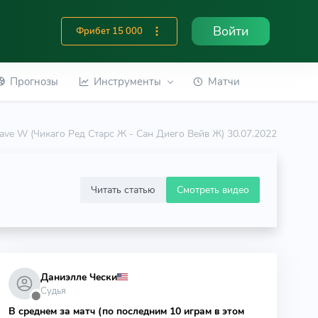
Войти
Фрибет 15 000
Прогнозы
Инструменты
Матчи
ave W (Чикаго Ред Старс Ж - Сан Диего Вейв Ж) 30.07.2022
Читать статью
Смотреть видео
Даниэлле Чески
Судья
⬤
В среднем за матч (по последним 10 играм в этом