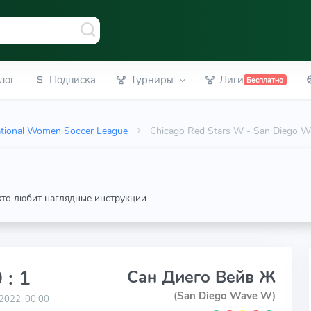
лог
Подписка
Турниры
Лиги
Бесплатно
tional Women Soccer League
Chicago Red Stars W - San Diego W
 кто любит наглядные инструкции
 : 1
Сан Диего Вейв Ж
(San Diego Wave W)
2022, 00:00