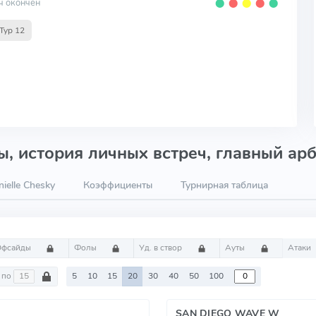
ч окончен
⬤
⬤
⬤
⬤
⬤
Тур 12
, история личных встреч, главный арб
ielle Chesky
Коэффициенты
Турнирная таблица
Офсайды
Фолы
Уд. в створ
Ауты
Атаки
по
5
10
15
20
30
40
50
100
SAN DIEGO WAVE W