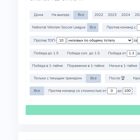
Дома
На выезде
Все
2022
2023
2024
20
National Women Soccer League
Все
Против команд с
Против ТОП-
за
Победа до 1.5
Победа соп. до 1.5
Победа от
д
Победа в 1-тайме
Поражение в 1-тайме
Ничья в 1-тайме
Только с текущим тренером
Все
После 🏆
Кро
Все
Против команд со стоимостью от
до