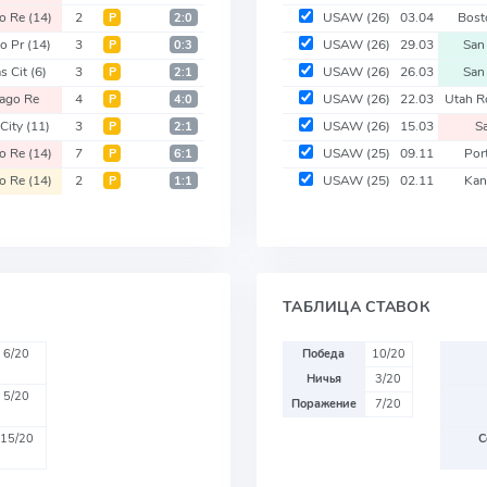
go Re
(14)
2
USAW
(26)
03.04
Bost
Р
2:0
do Pr
(14)
3
USAW
(26)
29.03
San
Р
0:3
s Cit
(6)
3
USAW
(26)
26.03
San
Р
2:1
ago Re
4
USAW
(26)
22.03
Utah R
Р
4:0
City
(11)
3
USAW
(26)
15.03
S
Р
2:1
go Re
(14)
7
USAW
(25)
09.11
Por
Р
6:1
go Re
(14)
2
USAW
(25)
02.11
Kan
Р
1:1
ТАБЛИЦА СТАВОК
6/20
Победа
10/20
Ничья
3/20
5/20
Поражение
7/20
15/20
С