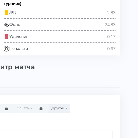
турнире)
2.83
ЖК
24.83
Фолы
0.17
Удаления
0.67
Пенальти
итр матча
Оп. атаки
Другое