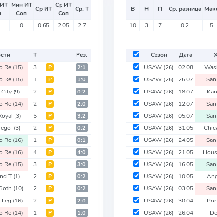
 ИТ
Мин ИТ
Ср ИТ
Ср ИТ
Ср. Т
В
Н
П
Ср. разница
Мак
п
Соп
Соп
0
0.65
2.05
2.7
10
3
7
0.2
5
ости
Т
Рез.
Сезон
Дата
go Re
(15)
3
USAW
(26)
02.08
Was
Р
2:1
go Re
(15)
1
USAW
(26)
26.07
San
Р
1:0
 City
(9)
2
USAW
(26)
18.07
Kan
Р
0:2
go Re
(14)
2
USAW
(26)
12.07
San
Р
2:0
Royal
(3)
5
USAW
(26)
05.07
San
Р
3:2
Diego
(3)
2
USAW
(26)
31.05
Chic
Р
0:2
go Re
(16)
1
USAW
(26)
24.05
San
Р
0:1
go Re
(16)
4
USAW
(26)
21.05
Hous
Р
4:0
go Re
(15)
3
USAW
(26)
16.05
San
Р
3:0
and T
(1)
2
USAW
(26)
10.05
Ang
Р
0:2
 Goth
(10)
2
USAW
(26)
03.05
San
Р
0:2
n Leg
(16)
2
USAW
(26)
30.04
Por
Р
2:0
go Re
(14)
1
USAW
(26)
26.04
De
Р
1:0