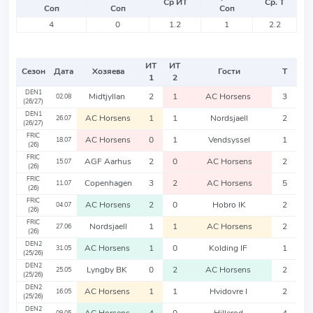
Ср ИТ
Ср. Т
Соп
Соп
Соп
4
0
1.2
1
2.2
ИТ
ИТ
Сезон
Дата
Хозяева
Гости
Т
1
2
DEN1
Midtjyllan
2
1
AC Horsens
3
02.08
(26/27)
DEN1
AC Horsens
1
1
Nordsjaell
2
26.07
(26/27)
FRIC
AC Horsens
0
1
Vendsyssel
1
18.07
(26)
FRIC
AGF Aarhus
2
0
AC Horsens
2
15.07
(26)
FRIC
Copenhagen
3
2
AC Horsens
5
11.07
(26)
FRIC
AC Horsens
2
0
Hobro IK
2
04.07
(26)
FRIC
Nordsjaell
1
1
AC Horsens
2
27.06
(26)
DEN2
AC Horsens
1
0
Kolding IF
1
31.05
(25/26)
DEN2
Lyngby BK
0
2
AC Horsens
2
25.05
(25/26)
DEN2
AC Horsens
1
1
Hvidovre I
2
16.05
(25/26)
DEN2