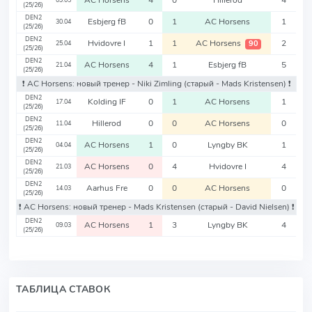
AC Horsens
4
0
Hillerod
4
09.05
(25/26)
DEN2
Esbjerg fB
0
1
AC Horsens
1
30.04
(25/26)
DEN2
Hvidovre I
1
1
AC Horsens
2
90
25.04
(25/26)
DEN2
AC Horsens
4
1
Esbjerg fB
5
21.04
(25/26)
❗️ AC Horsens: новый тренер - Niki Zimling
(старый - Mads Kristensen)
❗️
DEN2
Kolding IF
0
1
AC Horsens
1
17.04
(25/26)
DEN2
Hillerod
0
0
AC Horsens
0
11.04
(25/26)
DEN2
AC Horsens
1
0
Lyngby BK
1
04.04
(25/26)
DEN2
AC Horsens
0
4
Hvidovre I
4
21.03
(25/26)
DEN2
Aarhus Fre
0
0
AC Horsens
0
14.03
(25/26)
❗️ AC Horsens: новый тренер - Mads Kristensen
(старый - David Nielsen)
❗️
DEN2
AC Horsens
1
3
Lyngby BK
4
09.03
(25/26)
ТАБЛИЦА СТАВОК