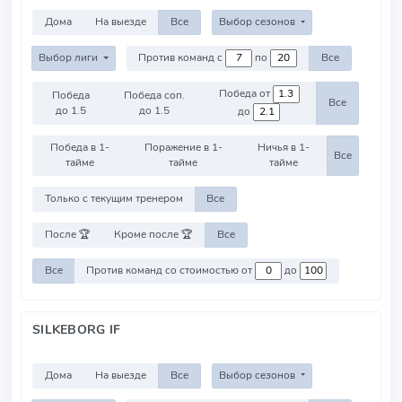
Дома
На выезде
Все
Выбор сезонов
Выбор лиги
Против команд с
по
Все
Победа от
Победа
Победа соп.
Все
до 1.5
до 1.5
до
Победа в 1-
Поражение в 1-
Ничья в 1-
Все
тайме
тайме
тайме
Только с текущим тренером
Все
После 🏆
Кроме после 🏆
Все
Все
Против команд со стоимостью от
до
SILKEBORG IF
Дома
На выезде
Все
Выбор сезонов