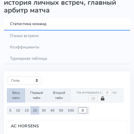
история личных встреч, главный
арбитр матча
Статистика команд
Очные встречи
Коэффициенты
Турнирная таблица
На интервале с
по
Весь
Первый
Второй
матч
тайм
тайм
5
10
15
20
30
40
50
100
AC HORSENS