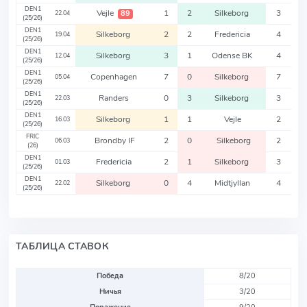
DEN1
Vejle
1
2
Silkeborg
3
89
22.04
(25/26)
DEN1
Silkeborg
2
2
Fredericia
4
19.04
(25/26)
DEN1
Silkeborg
3
1
Odense BK
4
12.04
(25/26)
DEN1
Copenhagen
7
0
Silkeborg
7
05.04
(25/26)
DEN1
Randers
0
3
Silkeborg
3
22.03
(25/26)
DEN1
Silkeborg
1
1
Vejle
2
16.03
(25/26)
FRIC
Brondby IF
2
0
Silkeborg
2
06.03
(26)
DEN1
Fredericia
2
1
Silkeborg
3
01.03
(25/26)
DEN1
Silkeborg
0
4
Midtjyllan
4
22.02
(25/26)
ТАБЛИЦА СТАВОК
Победа
8/20
Ничья
3/20