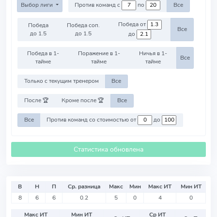
Выбор лиги
Против команд с
по
Все
Победа от
Победа
Победа соп.
Все
до 1.5
до 1.5
до
Победа в 1-
Поражение в 1-
Ничья в 1-
Все
тайме
тайме
тайме
Только с текущим тренером
Все
После 🏆
Кроме после 🏆
Все
Все
Против команд со стоимостью от
до
Статистика обновлена
В
Н
П
Ср. разница
Макс
Мин
Макс ИТ
Мин ИТ
8
6
6
0.2
5
0
4
0
Макс ИТ
Мин ИТ
Ср ИТ