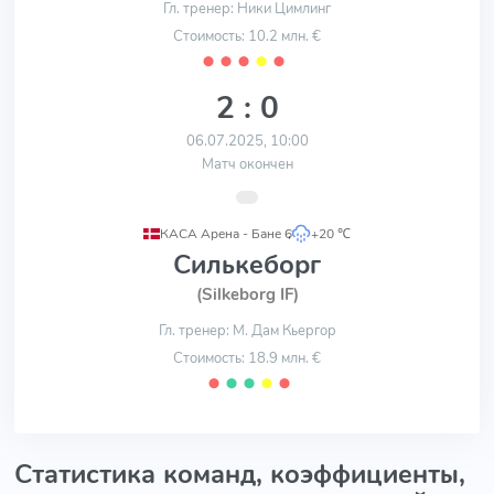
Гл. тренер: Ники Цимлинг
Стоимость: 10.2 млн. €
⬤
⬤
⬤
⬤
⬤
2 : 0
06.07.2025, 10:00
Матч окончен
КАСА Арена - Бане 6
,
+20 ℃
Силькеборг
(Silkeborg IF)
Гл. тренер: М. Дам Кьергор
Стоимость: 18.9 млн. €
⬤
⬤
⬤
⬤
⬤
Статистика команд, коэффициенты,