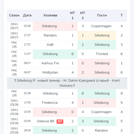
ИТ
ИТ
Сезон
Дата
Хозяева
Гости
Т
1
2
DEN1
Silkeborg
1
3
Copenhagen
4
02.08
(26/27)
DEN1
Randers
1
1
Silkeborg
2
27.07
(26/27)
FRIC
AaB
1
2
Silkeborg
3
17.07
(26)
FRIC
Silkeborg
6
0
Thisted
6
11.07
(26)
FRIC
Aarhus Fre
1
0
Silkeborg
1
08.07
(26)
FRIC
Midtjyllan
4
2
Silkeborg
6
04.07
(26)
❗️ Silkeborg IF: новый тренер - M. Dahm Kjærgaard
(старый - Kent
Nielsen)
❗️
FRIC
Silkeborg
1
8
Silkeborg
9
01.06
(26)
DEN1
Fredericia
4
1
Silkeborg
5
17.05
(25/26)
DEN1
Silkeborg
0
4
Copenhagen
4
10.05
(25/26)
DEN1
Odense BK
2
3
Silkeborg
5
67
03.05
(25/26)
DEN1
Silkeborg
2
0
Randers
2
26.04
(25/26)