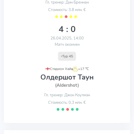
Гл. тренер: Дин Бреннан
Стоимость: 3.8 млн. €
⬤
⬤
⬤
⬤
⬤
4 : 0
26.04.2025, 14:00
Матч окончен
Тур 45
Стадион Хайв
,
+17 ℃
Олдершот Таун
(Aldershot)
Гл. тренер: Джон Коулмэн
Стоимость: 0.3 млн. €
⬤
⬤
⬤
⬤
⬤