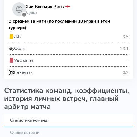
Зак Кеннард Кеттл
Судья
⬤
В среднем за матч (по последним 10 играм в этом
турнире)
3.5
ЖК
23.1
Фолы
-
Удаления
0.2
Пенальти
Статистика команд, коэффициенты,
история личных встреч, главный
арбитр матча
Статистика команд
Очные встречи