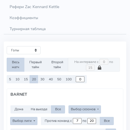
Рефери Zac Kennard Kettle
Коэффициенты
Турнирная таблица
На интервале с
по
Весь
Первый
Второй
матч
тайм
тайм
5
10
15
20
30
40
50
100
BARNET
Дома
На выезде
Все
Выбор сезонов
Выбор лиги
Против команд с
по
Все