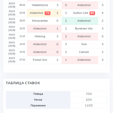
ENG5
Wealdstone
3
0
Aldershot
3
06.04
(25/26)
ENG5
Aldershot
2
2
Sutton Utd
4
72
86
03.04
(25/26)
ENG5
Morecambe
0
2
Aldershot
2
28.03
(25/26)
ENG5
Aldershot
1
2
Boreham Wo
3
24.03
(25/26)
ENG5
Woking
3
2
Aldershot
5
21.03
(25/26)
ENG5
Aldershot
0
3
York
3
14.03
(25/26)
ENG5
Aldershot
0
2
Carlisle
2
10.03
(25/26)
ENG5
Forest Gre
2
1
Aldershot
3
07.03
(25/26)
ТАБЛИЦА СТАВОК
Победа
7/20
Ничья
2/20
Поражение
11/20