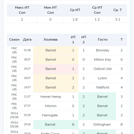
Макс ИТ
Мин ИТ
Ср ИТ
Ср ИТ
Ср. Т
Соп
Соп
Соп
2
0
1.9
1.2
3.1
ИТ
ИТ
Сезон
Дата
Хозяева
Гости
Т
1
2
FRIC
Barnet
1
1
Bromley
2
01.08
(26)
FRIC
Barnet
0
0
Milton Key
0
28.07
(26)
FRIC
Barnet
1
2
Oxford Utd
3
25.07
(26)
FRIC
Barnet
2
2
Luton
4
18.07
(26)
FRIC
Barnet
2
2
Watford
4
14.07
(26)
FRIC
Hemel Hemp
1
2
Barnet
3
11.07
(26)
FRIC
Hitchin
0
2
Barnet
2
07.07
(26)
ENG4
Harrogate
1
2
Barnet
3
02.05
(25/26)
ENG4
Barnet
6
2
Gillingham
8
25.04
(25/26)
ENG4
Notts Coun
1
2
Barnet
3
18.04