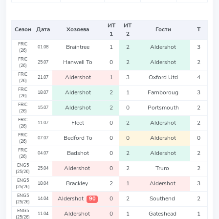
ИТ
ИТ
Сезон
Дата
Хозяева
Гости
Т
1
2
FRIC
Braintree
1
2
Aldershot
3
01.08
(26)
FRIC
Hanwell To
0
2
Aldershot
2
25.07
(26)
FRIC
Aldershot
1
3
Oxford Utd
4
21.07
(26)
FRIC
Aldershot
2
1
Farnboroug
3
18.07
(26)
FRIC
Aldershot
2
0
Portsmouth
2
15.07
(26)
FRIC
Fleet
0
2
Aldershot
2
11.07
(26)
FRIC
Bedford To
0
0
Aldershot
0
07.07
(26)
FRIC
Badshot
0
2
Aldershot
2
04.07
(26)
ENG5
Aldershot
0
2
Truro
2
25.04
(25/26)
ENG5
Brackley
2
1
Aldershot
3
18.04
(25/26)
ENG5
Aldershot
0
2
Southend
2
90
14.04
(25/26)
ENG5
Aldershot
0
1
Gateshead
1
11.04
(25/26)