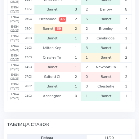
(25/26)
ENG4
Barnet
3
2
Barrow
5
11.04
(25/26)
ENG4
Fleetwood
2
5
Barnet
7
45
06.04
(25/26)
ENG4
Barnet
2
2
Bromley
4
69
03.04
(25/26)
ENG4
Barnet
1
0
Cambridge
1
28.03
(25/26)
ENG4
Milton Key
1
3
Barnet
4
21.03
(25/26)
ENG4
Crawley To
1
1
Barnet
2
17.03
(25/26)
ENG4
Barnet
1
2
Newport Co
3
14.03
(25/26)
ENG4
Salford Ci
2
0
Barnet
2
07.03
(25/26)
ENG4
Barnet
1
0
Chesterfie
1
28.02
(25/26)
ENG4
Accrington
0
1
Barnet
1
24.02
(25/26)
ТАБЛИЦА СТАВОК
Победа
11/20