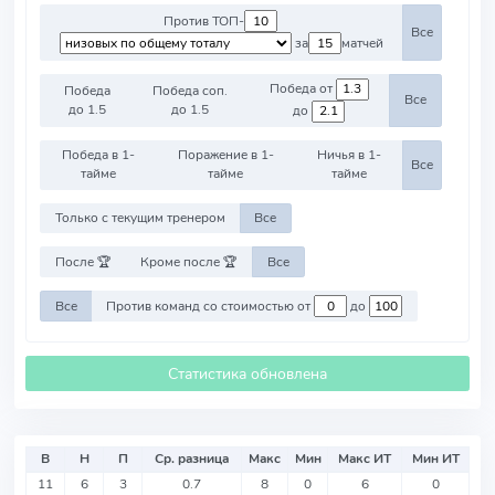
Против ТОП-
Все
за
матчей
Победа от
Победа
Победа соп.
Все
до 1.5
до 1.5
до
Победа в 1-
Поражение в 1-
Ничья в 1-
Все
тайме
тайме
тайме
Только с текущим тренером
Все
После 🏆
Кроме после 🏆
Все
Все
Против команд со стоимостью от
до
Статистика обновлена
В
Н
П
Ср. разница
Макс
Мин
Макс ИТ
Мин ИТ
11
6
3
0.7
8
0
6
0