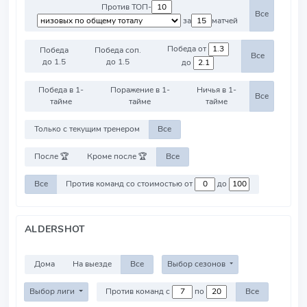
Против ТОП-
Все
за
матчей
Победа от
Победа
Победа соп.
Все
до 1.5
до 1.5
до
Победа в 1-
Поражение в 1-
Ничья в 1-
Все
тайме
тайме
тайме
Только с текущим тренером
Все
После 🏆
Кроме после 🏆
Все
Все
Против команд со стоимостью от
до
ALDERSHOT
Дома
На выезде
Все
Выбор сезонов
Выбор лиги
Против команд с
по
Все