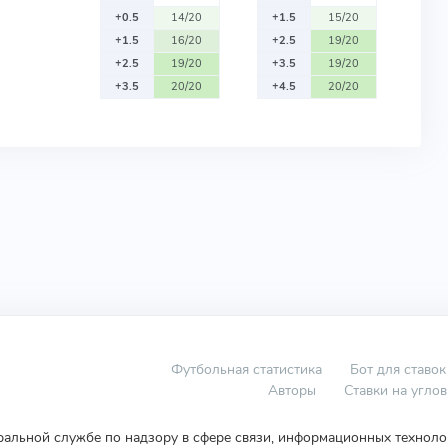
+0.5
14/20
+1.5
15/20
+1.5
16/20
+2.5
19/20
+2.5
19/20
+3.5
19/20
+3.5
20/20
+4.5
20/20
Футбольная статистика
Бот для ставок
Авторы
Ставки на угло
еральной службе по надзору в сфере связи, информационных технол