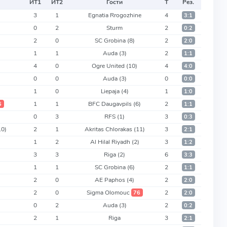
ИТ
1
ИТ
2
Гости
Т
Рез.
3
1
Egnatia Rrogozhine
4
3:1
0
2
Sturm
2
0:2
2
0
SC Grobina
(8)
2
2:0
1
1
Auda
(3)
2
1:1
4
0
Ogre United
(10)
4
4:0
0
0
Auda
(3)
0
0:0
1
0
Liepaja
(4)
1
1:0
1
1
BFC Daugavpils
(6)
2
6
1:1
0
3
RFS
(1)
3
0:3
10)
2
1
Akritas Chlorakas
(11)
3
2:1
1
2
Al Hilal Riyadh
(2)
3
1:2
3
3
Riga
(2)
6
3:3
1
1
SC Grobina
(6)
2
1:1
)
2
0
AE Paphos
(4)
2
2:0
2
0
Sigma Olomouc
2
76
2:0
0
2
Auda
(3)
2
0:2
2
1
Riga
3
2:1