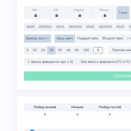
ЖК
КК
Карты
Фолы
Голы
2020
2020/21
2021
2021/22
2022
2022/23
2023
2
Выбор лиги
Весь матч
Первый тайм
Второй тайм
5
10
15
20
30
40
50
100
С явным фаворитом (до 1.5)
Без явного фаворита (П1 и П2
Статист
Побед хозяев
Ничьих
Побед гостей
8
6
6