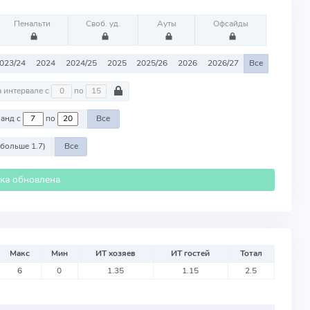
Пенальти
Своб. уд.
Ауты
Офсайды
023/24
2024
2024/25
2025
2025/26
2026
2026/27
Все
На интервале с
по
Против команд с
по
Все
 больше 1.7)
Все
ика обновлена
Макс
Мин
ИТ хозяев
ИТ гостей
Тотал
6
0
1.35
1.15
2.5