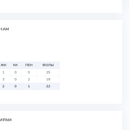
ОНАМ
ЖК
КК
ПЕН
ФОЛЫ
1
0
0
25
3
0
2
19
2
0
1
22
НИРАМ