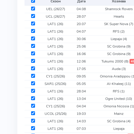
Сезон
Дата
Хозяева
UEL (26/27)
04.08
Shamrock Rovers
UCL (26/27)
28.07
Hearts
LAT1 (26)
20.07
SK Super Nova
(7)
LAT1 (26)
04.07
RFS
(2)
LAT1 (26)
30.06
Liepaja
(4)
LAT1 (26)
25.06
SC Grobina
(9)
LAT1 (26)
16.06
SC Grobina
(9)
LAT1 (26)
12.06
Tukums 2000
(8)
4
LAT1 (26)
17.05
Auda
(3)
CY1 (25/26)
09.05
Omonia Aradippou
(
SAR1 (25/26)
05.05
Al-Khaleej
(11)
LAT1 (26)
28.04
RFS
(1)
LAT1 (26)
13.04
Ogre United
(10)
CY1 (25/26)
04.04
Omonia Nicosia
(1
UCOL (25/26)
19.03
Mainz
LAT1 (26)
14.03
SC Grobina
(4)
LAT1 (26)
07.03
Liepaja