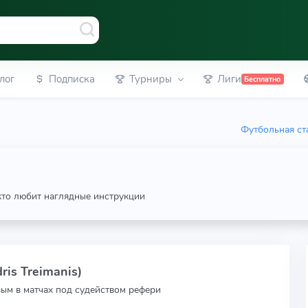
лог
Подписка
Турниры
Лиги
Бесплатно
Футбольная ст
 кто любит наглядные инструкции
is Treimanis)
вым в матчах под судейством рефери