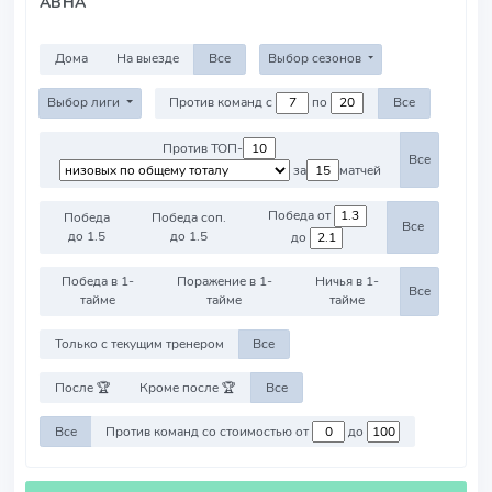
ABHA
Дома
На выезде
Все
Выбор сезонов
Выбор лиги
Против команд с
по
Все
Против ТОП-
Все
за
матчей
Победа от
Победа
Победа соп.
Все
до 1.5
до 1.5
до
Победа в 1-
Поражение в 1-
Ничья в 1-
Все
тайме
тайме
тайме
Только с текущим тренером
Все
После 🏆
Кроме после 🏆
Все
Все
Против команд со стоимостью от
до