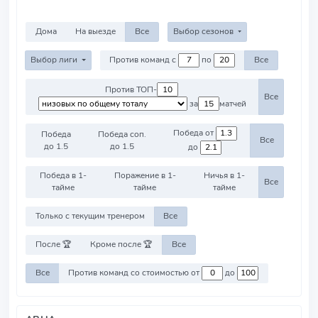
Дома
На выезде
Все
Выбор сезонов
Выбор лиги
Против команд с
по
Все
Против ТОП-
Все
за
матчей
Победа от
Победа
Победа соп.
Все
до 1.5
до 1.5
до
Победа в 1-
Поражение в 1-
Ничья в 1-
Все
тайме
тайме
тайме
Только с текущим тренером
Все
После 🏆
Кроме после 🏆
Все
Все
Против команд со стоимостью от
до