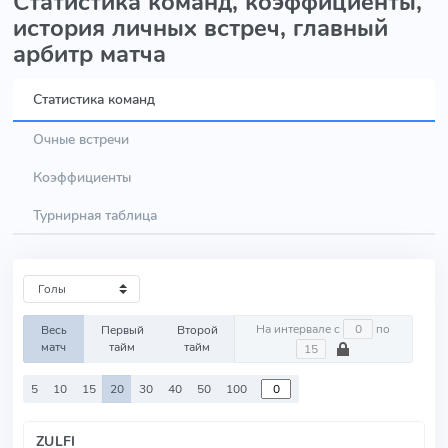
Статистика команд, коэффициенты,
история личных встреч, главный
арбитр матча
Статистика команд
Очные встречи
Коэффициенты
Турнирная таблица
На интервале с
по
Весь
Первый
Второй
матч
тайм
тайм
5
10
15
20
30
40
50
100
ZULFI