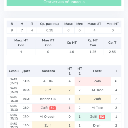
Статистика обновлена
В
Н
П
Ср. разница
Макс
Мин
Макс ИТ
Мин ИТ
9
7
4
0.35
6
0
4
0
Макс ИТ
Мин ИТ
Ср ИТ
Ср ИТ
Ср. Т
Соп
Соп
Соп
4
0
1.6
1.25
2.85
ИТ
ИТ
Сезон
Дата
Хозяева
Гости
Т
1
2
SAR2
Al Ula
4
2
Zulfi
6
14.05
(25/26)
SAR2
Zulfi
2
2
Al Raed
4
09.05
(25/26)
SAR2
Jeddah Clu
1
1
Zulfi
2
03.05
(25/26)
SAR2
Zulfi
1
2
Al Taee
3
59
28.04
(25/26)
SAR2
Al Orobah
0
1
Zulfi
1
82
22.04
(25/26)
SAR2
Zulfi
1
1
Draih
2
13.04
(25/26)