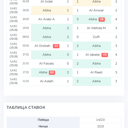
Al Jndal
1
1
Abha
2
01.03
(25/26)
SAR2
Abha
1
1
Al Anwar
2
24.02
(25/26)
SAR2
Al-Arabi A
1
3
Abha
4
38
20.02
(25/26)
SAR2
Abha
2
1
Al Wehda M
3
15.02
(25/26)
SAR2
Abha
2
0
Zulfi
2
09.02
(25/26)
SAR2
Al Orobah
1
2
Abha
3
35
03.02
(25/26)
SAR2
Abha
3
1
Al Jabalai
4
45
27.01
(25/26)
SAR2
Al Faisaly
0
2
Abha
2
21.01
(25/26)
SAR2
Abha
2
1
Al Raed
3
60
17.01
(25/26)
SAR2
Al Adalh
1
2
Abha
3
11.01
(25/26)
ТАБЛИЦА СТАВОК
Победа
14/20
Ничья
3/20