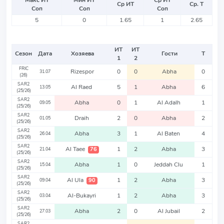
Макс ИТ
Мин ИТ
Ср ИТ
Ср ИТ
Ср. Т
Соп
Соп
Соп
5
0
1.65
1
2.65
ИТ
ИТ
Сезон
Дата
Хозяева
Гости
Т
1
2
FRIC
Rizespor
0
0
Abha
0
31.07
(26)
SAR2
Al Raed
5
1
Abha
6
13.05
(25/26)
SAR2
Abha
0
1
Al Adalh
1
09.05
(25/26)
SAR2
Draih
2
0
Abha
2
01.05
(25/26)
SAR2
Abha
3
1
Al Baten
4
26.04
(25/26)
SAR2
Al Taee
1
2
Abha
3
76
21.04
(25/26)
SAR2
Abha
1
0
Jeddah Clu
1
15.04
(25/26)
SAR2
Al Ula
1
2
Abha
3
90
09.04
(25/26)
SAR2
Al-Bukayri
1
2
Abha
3
03.04
(25/26)
SAR2
Abha
2
0
Al Jubail
2
27.03
(25/26)
SAR2