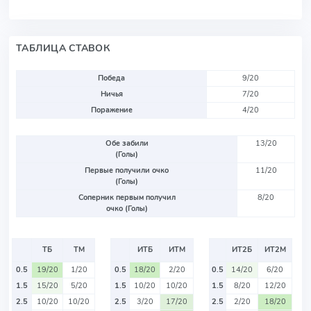
ТАБЛИЦА СТАВОК
Победа
9/20
Ничья
7/20
Поражение
4/20
Обе забили
13/20
(Голы)
Первые получили очко
11/20
(Голы)
Соперник первым получил
8/20
очко (Голы)
ТБ
ТМ
ИТБ
ИТМ
ИТ2Б
ИТ2М
0.5
19/20
1/20
0.5
18/20
2/20
0.5
14/20
6/20
1.5
15/20
5/20
1.5
10/20
10/20
1.5
8/20
12/20
2.5
10/20
10/20
2.5
3/20
17/20
2.5
2/20
18/20