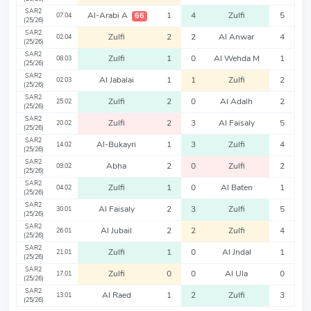
SAR2
Al-Arabi A
1
4
Zulfi
5
66
07.04
(25/26)
SAR2
Zulfi
2
2
Al Anwar
4
02.04
(25/26)
SAR2
Zulfi
1
0
Al Wehda M
1
08.03
(25/26)
SAR2
Al Jabalai
1
1
Zulfi
2
02.03
(25/26)
SAR2
Zulfi
2
0
Al Adalh
2
25.02
(25/26)
SAR2
Zulfi
2
3
Al Faisaly
5
20.02
(25/26)
SAR2
Al-Bukayri
1
3
Zulfi
4
14.02
(25/26)
SAR2
Abha
2
0
Zulfi
2
09.02
(25/26)
SAR2
Zulfi
1
0
Al Baten
1
04.02
(25/26)
SAR2
Al Faisaly
2
3
Zulfi
5
30.01
(25/26)
SAR2
Al Jubail
2
2
Zulfi
4
26.01
(25/26)
SAR2
Zulfi
1
0
Al Jndal
1
21.01
(25/26)
SAR2
Zulfi
0
0
Al Ula
0
17.01
(25/26)
SAR2
Al Raed
1
2
Zulfi
3
13.01
(25/26)