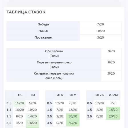
ТАБЛИЦА СТАВОК
Победа
7/20
Ничья
10/20
Поражение
3/20
Обе забили
9/20
(Голы)
Первые получили очко
6/20
(Голы)
Соперник первым получил
8/20
очко (Голы)
ТБ
ТМ
ИТБ
ИТМ
ИТ2Б
ИТ2М
0.5
15/20
5/20
0.5
12/20
8/20
0.5
12/20
8/20
1.5
10/20
10/20
1.5
7/20
13/20
1.5
2/20
18/20
2.5
6/20
14/20
2.5
2/20
18/20
2.5
0/20
20/20
3.5
4/20
16/20
3.5
0/20
20/20