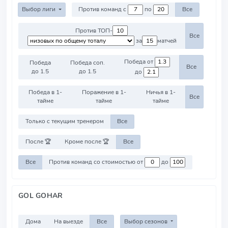
Выбор лиги
Против команд с
по
Все
Против ТОП-
Все
за
матчей
Победа от
Победа
Победа соп.
Все
до 1.5
до 1.5
до
Победа в 1-
Поражение в 1-
Ничья в 1-
Все
тайме
тайме
тайме
Только с текущим тренером
Все
После 🏆
Кроме после 🏆
Все
Все
Против команд со стоимостью от
до
GOL GOHAR
Дома
На выезде
Все
Выбор сезонов