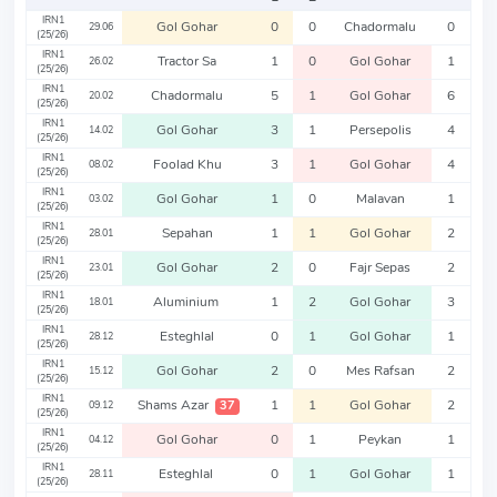
IRN1
Gol Gohar
0
0
Chadormalu
0
29.06
(25/26)
IRN1
Tractor Sa
1
0
Gol Gohar
1
26.02
(25/26)
IRN1
Chadormalu
5
1
Gol Gohar
6
20.02
(25/26)
IRN1
Gol Gohar
3
1
Persepolis
4
14.02
(25/26)
IRN1
Foolad Khu
3
1
Gol Gohar
4
08.02
(25/26)
IRN1
Gol Gohar
1
0
Malavan
1
03.02
(25/26)
IRN1
Sepahan
1
1
Gol Gohar
2
28.01
(25/26)
IRN1
Gol Gohar
2
0
Fajr Sepas
2
23.01
(25/26)
IRN1
Aluminium
1
2
Gol Gohar
3
18.01
(25/26)
IRN1
Esteghlal
0
1
Gol Gohar
1
28.12
(25/26)
IRN1
Gol Gohar
2
0
Mes Rafsan
2
15.12
(25/26)
IRN1
Shams Azar
1
1
Gol Gohar
2
37
09.12
(25/26)
IRN1
Gol Gohar
0
1
Peykan
1
04.12
(25/26)
IRN1
Esteghlal
0
1
Gol Gohar
1
28.11
(25/26)