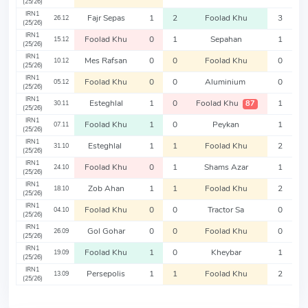
(25/26)
IRN1
Fajr Sepas
1
2
Foolad Khu
3
26.12
(25/26)
IRN1
Foolad Khu
0
1
Sepahan
1
15.12
(25/26)
IRN1
Mes Rafsan
0
0
Foolad Khu
0
10.12
(25/26)
IRN1
Foolad Khu
0
0
Aluminium
0
05.12
(25/26)
IRN1
Esteghlal
1
0
Foolad Khu
1
87
30.11
(25/26)
IRN1
Foolad Khu
1
0
Peykan
1
07.11
(25/26)
IRN1
Esteghlal
1
1
Foolad Khu
2
31.10
(25/26)
IRN1
Foolad Khu
0
1
Shams Azar
1
24.10
(25/26)
IRN1
Zob Ahan
1
1
Foolad Khu
2
18.10
(25/26)
IRN1
Foolad Khu
0
0
Tractor Sa
0
04.10
(25/26)
IRN1
Gol Gohar
0
0
Foolad Khu
0
26.09
(25/26)
IRN1
Foolad Khu
1
0
Kheybar
1
19.09
(25/26)
IRN1
Persepolis
1
1
Foolad Khu
2
13.09
(25/26)