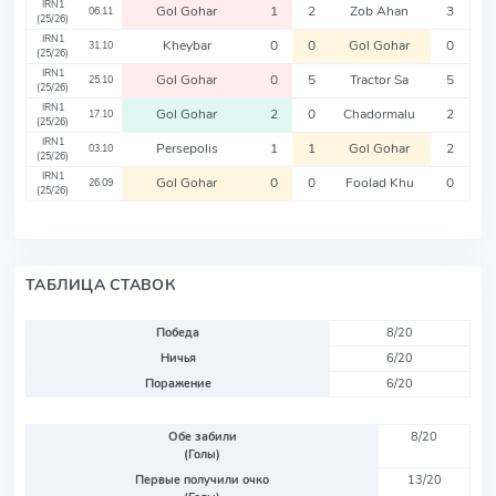
IRN1
Gol Gohar
1
2
Zob Ahan
3
06.11
(25/26)
IRN1
Kheybar
0
0
Gol Gohar
0
31.10
(25/26)
IRN1
Gol Gohar
0
5
Tractor Sa
5
25.10
(25/26)
IRN1
Gol Gohar
2
0
Chadormalu
2
17.10
(25/26)
IRN1
Persepolis
1
1
Gol Gohar
2
03.10
(25/26)
IRN1
Gol Gohar
0
0
Foolad Khu
0
26.09
(25/26)
ТАБЛИЦА СТАВОК
Победа
8/20
Ничья
6/20
Поражение
6/20
Обе забили
8/20
(Голы)
Первые получили очко
13/20