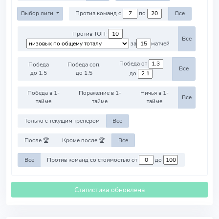
Выбор лиги
Против команд с
по
Все
Против ТОП-
Все
за
матчей
Победа от
Победа
Победа соп.
Все
до 1.5
до 1.5
до
Победа в 1-
Поражение в 1-
Ничья в 1-
Все
тайме
тайме
тайме
Только с текущим тренером
Все
После 🏆
Кроме после 🏆
Все
Все
Против команд со стоимостью от
до
Статистика обновлена