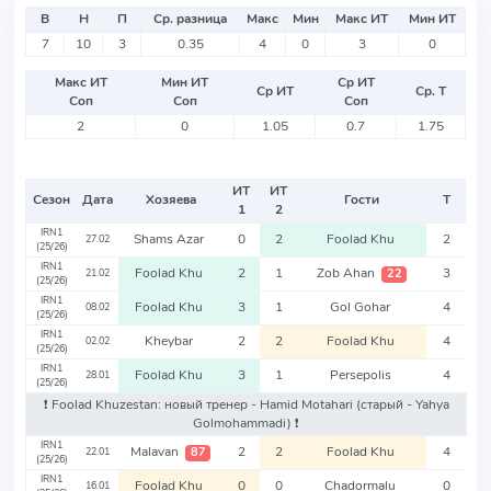
В
Н
П
Ср. разница
Макс
Мин
Макс ИТ
Мин ИТ
7
10
3
0.35
4
0
3
0
Макс ИТ
Мин ИТ
Ср ИТ
Ср ИТ
Ср. Т
Соп
Соп
Соп
2
0
1.05
0.7
1.75
ИТ
ИТ
Сезон
Дата
Хозяева
Гости
Т
1
2
IRN1
Shams Azar
0
2
Foolad Khu
2
27.02
(25/26)
IRN1
Foolad Khu
2
1
Zob Ahan
3
22
21.02
(25/26)
IRN1
Foolad Khu
3
1
Gol Gohar
4
08.02
(25/26)
IRN1
Kheybar
2
2
Foolad Khu
4
02.02
(25/26)
IRN1
Foolad Khu
3
1
Persepolis
4
28.01
(25/26)
❗️ Foolad Khuzestan: новый тренер - Hamid Motahari
(старый - Yahya
Golmohammadi)
❗️
IRN1
Malavan
2
2
Foolad Khu
4
87
22.01
(25/26)
IRN1
Foolad Khu
0
0
Chadormalu
0
16.01