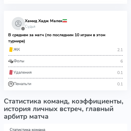
Хамид Хадж Малек
Судья
⬤
В среднем за матч (по последним 10 играм в этом
турнире)
2.1
ЖК
6
Фолы
0.1
Удаления
0.1
Пенальти
Статистика команд, коэффициенты,
история личных встреч, главный
арбитр матча
Статистика команд