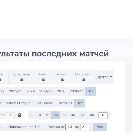
ультаты последних матчей
лы
Уд. в створ
Ауты
Атаки
Оп. атаки
Другое
022
2022/23
2024
2024/25
2026
2026/27
Все
n
Nations League
Finalissima
Friendlies
Все
по
5
10
15
20
30
40
50
100
5
Победа соп. до 1.5
Победа от
до
Все