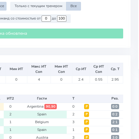
се
Только с текущим тренером
Все
Против команд со стоимостью от
до
ика обновлена
Макс ИТ
Мин ИТ
Ср ИТ
Т
Мин ИТ
Ср ИТ
Ср. Т
Соп
Соп
Соп
0
4
0
2.4
0.55
2.95
1
ИТ
2
Гости
Т
Рез.
0
Argentina
0
90,90
Р
0:0
2
Spain
2
Р
0:2
1
Belgium
3
Р
2:1
1
Spain
1
Р
0:1
0
Austria
3
Р
3:0