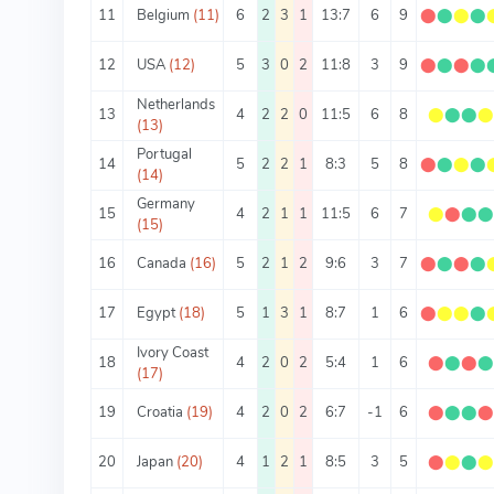
11
Belgium
(11)
6
2
3
1
13:7
6
9
⬤
⬤
⬤
⬤
12
USA
(12)
5
3
0
2
11:8
3
9
⬤
⬤
⬤
⬤
Netherlands
13
4
2
2
0
11:5
6
8
⬤
⬤
⬤
(13)
Portugal
14
5
2
2
1
8:3
5
8
⬤
⬤
⬤
⬤
(14)
Germany
15
4
2
1
1
11:5
6
7
⬤
⬤
⬤
(15)
16
Canada
(16)
5
2
1
2
9:6
3
7
⬤
⬤
⬤
⬤
17
Egypt
(18)
5
1
3
1
8:7
1
6
⬤
⬤
⬤
⬤
Ivory Coast
18
4
2
0
2
5:4
1
6
⬤
⬤
⬤
(17)
19
Croatia
(19)
4
2
0
2
6:7
-1
6
⬤
⬤
⬤
20
Japan
(20)
4
1
2
1
8:5
3
5
⬤
⬤
⬤