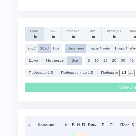
Голы
xG
Угловые
ЖК
Офсайды
Фо
2022
2026
Все
Весь матч
Первый тайм
Второй тай
Дома
На выезде
Все
5
10
15
20
30
40
Победа до 1.5
Победа соп. до 1.5
Победа от
до
Статист
#
Команда
И
В
Н
П
Голы
Р
О
Посл. 5