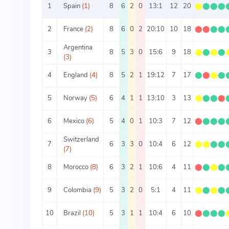
1
Spain
(1)
8
6
2
0
13:1
12
20
⬤
⬤
⬤
⬤
2
France
(2)
8
6
0
2
20:10
10
18
⬤
⬤
⬤
⬤
Argentina
3
8
5
3
0
15:6
9
18
⬤
⬤
⬤
⬤
(3)
4
England
(4)
8
5
2
1
19:12
7
17
⬤
⬤
⬤
⬤
5
Norway
(5)
6
4
1
1
13:10
3
13
⬤
⬤
⬤
⬤
6
Mexico
(6)
5
4
0
1
10:3
7
12
⬤
⬤
⬤
⬤
Switzerland
7
6
3
3
0
10:4
6
12
⬤
⬤
⬤
⬤
(7)
8
Morocco
(8)
6
3
2
1
10:6
4
11
⬤
⬤
⬤
⬤
9
Colombia
(9)
5
3
2
0
5:1
4
11
⬤
⬤
⬤
⬤
10
Brazil
(10)
5
3
1
1
10:4
6
10
⬤
⬤
⬤
⬤