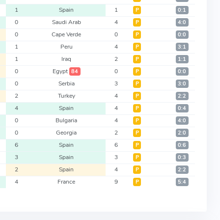
1
Spain
1
Р
0:1
0
Saudi Arab
4
Р
4:0
0
Cape Verde
0
Р
0:0
1
Peru
4
Р
3:1
1
Iraq
2
Р
1:1
0
Egypt
0
84
Р
0:0
0
Serbia
3
Р
3:0
2
Turkey
4
Р
2:2
4
Spain
4
Р
0:4
0
Bulgaria
4
Р
4:0
0
Georgia
2
Р
2:0
6
Spain
6
Р
0:6
3
Spain
3
Р
0:3
2
Spain
4
Р
2:2
4
France
9
Р
5:4