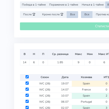
Победа в 1-тайме
Поражение в 1-тайме
Ничья в 1-тайме
В
После 🏆
Кроме после 🏆
Все
Все
Статист
В
Н
П
Ср. разница
Макс
Мин
Макс И
14
6
0
1.85
9
0
6
Сезон
Дата
Хозяева
ИТ
WC
(26)
19.07
Spain
0
WC
(26)
14.07
France
0
WC
(26)
10.07
Spain
2
WC
(26)
06.07
Portugal
0
WC
(26)
02.07
Spain
3