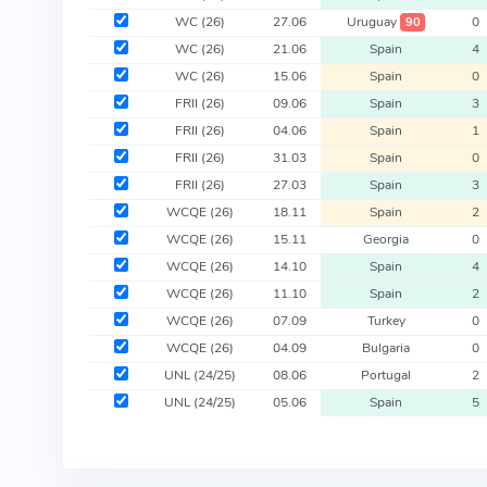
WC
(26)
27.06
Uruguay
0
90
WC
(26)
21.06
Spain
4
WC
(26)
15.06
Spain
0
FRII
(26)
09.06
Spain
3
FRII
(26)
04.06
Spain
1
FRII
(26)
31.03
Spain
0
FRII
(26)
27.03
Spain
3
WCQE
(26)
18.11
Spain
2
WCQE
(26)
15.11
Georgia
0
WCQE
(26)
14.10
Spain
4
WCQE
(26)
11.10
Spain
2
WCQE
(26)
07.09
Turkey
0
WCQE
(26)
04.09
Bulgaria
0
UNL
(24/25)
08.06
Portugal
2
UNL
(24/25)
05.06
Spain
5