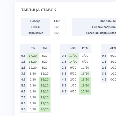
ТАБЛИЦА СТАВОК
Победа
14/20
Обе забили
Ничья
6/20
Первые получили
Поражение
0/20
Соперник первым пол
ТБ
ТМ
ИТБ
ИТМ
ИТ2
0.5
17/20
3/20
0.5
17/20
3/20
0.5
6/2
1.5
15/20
5/20
1.5
14/20
6/20
1.5
3/2
2.5
12/20
8/20
2.5
9/20
11/20
2.5
1/2
3.5
8/20
12/20
3.5
5/20
15/20
3.5
1/2
4.5
2/20
18/20
4.5
2/20
18/20
4.5
0/2
5.5
2/20
18/20
5.5
1/20
19/20
6.5
1/20
19/20
6.5
0/20
20/20
7.5
1/20
19/20
8.5
1/20
19/20
9.5
0/20
20/20