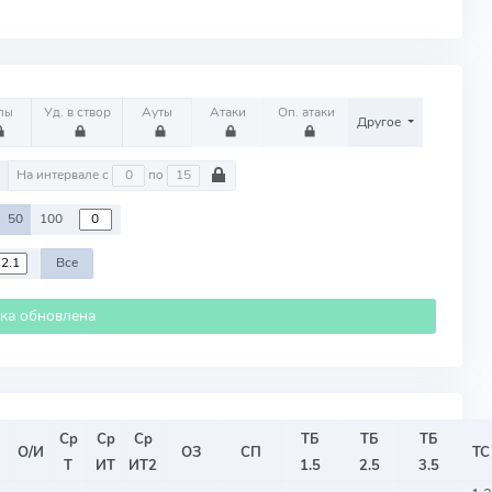
лы
Уд. в створ
Ауты
Атаки
Оп. атаки
Другое
м
На интервале с
по
50
100
Все
ика обновлена
Ср
Ср
Ср
ТБ
ТБ
ТБ
О/И
ОЗ
СП
ТС
Т
ИТ
ИТ2
1.5
2.5
3.5