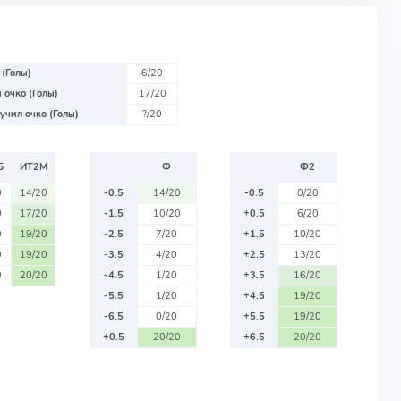
 (Голы)
6/20
 очко (Голы)
17/20
учил очко (Голы)
?/20
Б
ИТ2М
Ф
Ф2
0
14/20
-0.5
14/20
-0.5
0/20
0
17/20
-1.5
10/20
+0.5
6/20
0
19/20
-2.5
7/20
+1.5
10/20
0
19/20
-3.5
4/20
+2.5
13/20
0
20/20
-4.5
1/20
+3.5
16/20
-5.5
1/20
+4.5
19/20
-6.5
0/20
+5.5
19/20
+0.5
20/20
+6.5
20/20