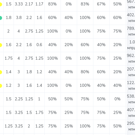
567
⬤
1.5
3.33
2.17
1.17
83%
0%
83%
67%
50%
млн
402
⬤
1.8
3.8
2.2
1.6
60%
40%
100%
60%
60%
млн
789
⬤
2
4
2.75
1.25
100%
0%
100%
75%
75%
млн
1.0
⬤
1.6
2.2
1.6
0.6
40%
20%
60%
40%
20%
млрд
962
⬤
1.75
4
2.75
1.25
100%
0%
100%
75%
25%
млн
207
⬤
1.4
3
1.8
1.2
40%
40%
80%
60%
20%
млн
122
⬤
1.2
3
1.6
1.4
100%
0%
100%
40%
40%
млн
538
⬤
1.5
2.25
1.25
1
50%
50%
75%
50%
0%
млн
407
⬤
1.5
3.25
1.5
1.75
75%
25%
75%
75%
25%
млн
295
⬤
1.25
3.25
2
1.25
75%
25%
100%
75%
50%
млн