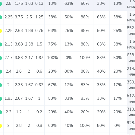
1.3
⬤
2.5
1.75
1.63
0.13
13%
63%
50%
38%
13%
млрд
1.6
⬤
2.25
3.75
2.5
1.25
38%
50%
88%
63%
38%
млрд
852
⬤
2.25
2.63
1.88
0.75
63%
25%
88%
50%
25%
млн
1.5
⬤
2.13
3.88
2.38
1.5
75%
13%
88%
63%
38%
млрд
638
⬤
2.17
3.83
2.17
1.67
100%
0%
100%
83%
50%
млн
214
⬤
2.4
2.6
2
0.6
20%
80%
80%
40%
20%
млн
350
⬤
2
2.33
1.67
0.67
67%
17%
83%
33%
17%
млн
512
⬤
1.83
2.67
1.67
1
50%
33%
83%
33%
17%
млн
310
⬤
2.2
1.2
1
0.2
20%
40%
20%
20%
20%
млн
928
⬤
2
2.8
2
0.8
60%
40%
100%
80%
0%
млн