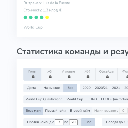
Гл. тренер: Luis de la Fuente
Стоимость: 1.3 млрд. €
⬤
⬤
⬤
⬤
⬤
World Cup
Статистика команды и рез
Голы
xG
Угловые
ЖК
Офсайды
Фо
Дома
На выезде
Все
2020
2020/21
2021
2
World Cup Qualification
World Cup
EURO
EURO Qualifictio
Весь матч
Первый тайм
Второй тайм
На интервале с
Против команд с
по
Все
Победа до 1.