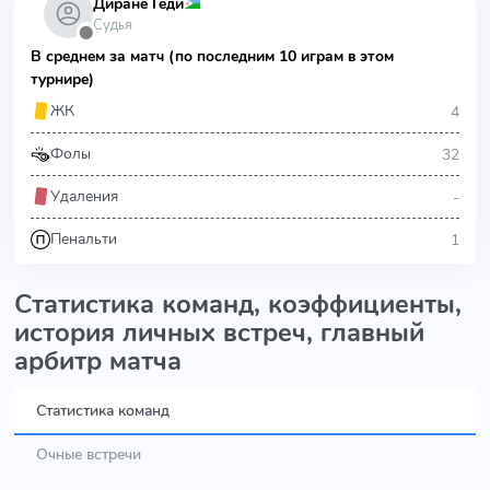
Диране Геди
Судья
⬤
В среднем за матч (по последним 10 играм в этом
турнире)
4
ЖК
32
Фолы
-
Удаления
1
Пенальти
Статистика команд, коэффициенты,
история личных встреч, главный
арбитр матча
Статистика команд
Очные встречи