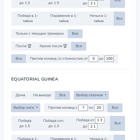
Все
до 1.5
до 1.5
до
Победа в 1-
Поражение в 1-
Ничья в 1-
Все
тайме
тайме
тайме
Только с текущим тренером
Все
После 🏆
Кроме после 🏆
Все
Все
Против команд со стоимостью от
до
EQUATORIAL GUINEA
Дома
На выезде
Все
Выбор сезонов
Выбор лиги
Против команд с
по
Все
Победа от
Победа
Победа соп.
Все
до 1.5
до 1.5
до
Победа в 1-
Поражение в 1-
Ничья в 1-