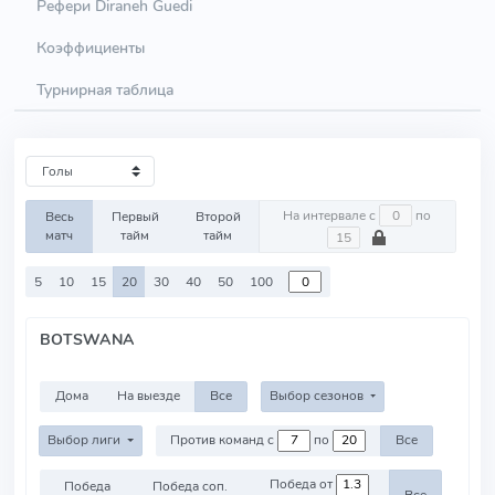
Рефери Diraneh Guedi
Коэффициенты
Турнирная таблица
На интервале с
по
Весь
Первый
Второй
матч
тайм
тайм
5
10
15
20
30
40
50
100
BOTSWANA
Дома
На выезде
Все
Выбор сезонов
Выбор лиги
Против команд с
по
Все
Победа от
Победа
Победа соп.