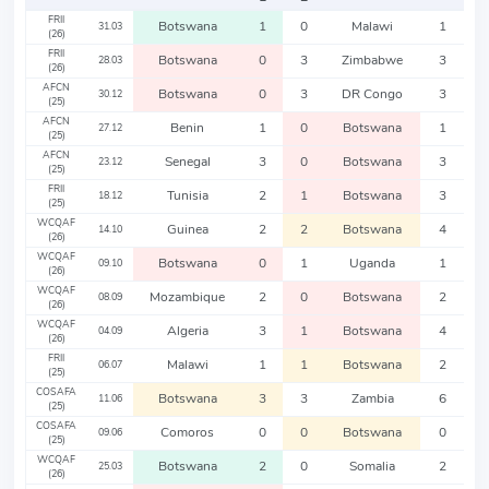
FRII
Botswana
1
0
Malawi
1
31.03
(26)
FRII
Botswana
0
3
Zimbabwe
3
28.03
(26)
AFCN
Botswana
0
3
DR Congo
3
30.12
(25)
AFCN
Benin
1
0
Botswana
1
27.12
(25)
AFCN
Senegal
3
0
Botswana
3
23.12
(25)
FRII
Tunisia
2
1
Botswana
3
18.12
(25)
WCQAF
Guinea
2
2
Botswana
4
14.10
(26)
WCQAF
Botswana
0
1
Uganda
1
09.10
(26)
WCQAF
Mozambique
2
0
Botswana
2
08.09
(26)
WCQAF
Algeria
3
1
Botswana
4
04.09
(26)
FRII
Malawi
1
1
Botswana
2
06.07
(25)
COSAFA
Botswana
3
3
Zambia
6
11.06
(25)
COSAFA
Comoros
0
0
Botswana
0
09.06
(25)
WCQAF
Botswana
2
0
Somalia
2
25.03
(26)