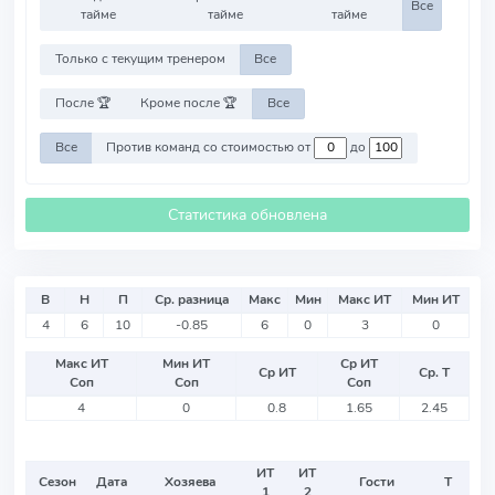
Все
тайме
тайме
тайме
Только с текущим тренером
Все
После 🏆
Кроме после 🏆
Все
Все
Против команд со стоимостью от
до
Статистика обновлена
В
Н
П
Ср. разница
Макс
Мин
Макс ИТ
Мин ИТ
4
6
10
-0.85
6
0
3
0
Макс ИТ
Мин ИТ
Ср ИТ
Ср ИТ
Ср. Т
Соп
Соп
Соп
4
0
0.8
1.65
2.45
ИТ
ИТ
Сезон
Дата
Хозяева
Гости
Т
1
2