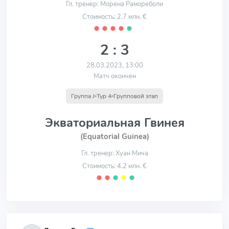
Гл. тренер: Морена Рамореболи
Стоимость: 2.7 млн. €
⬤
⬤
⬤
⬤
⬤
2 : 3
28.03.2023, 13:00
Матч окончен
Группа J
Тур 4
Групповой этап
Экваториальная Гвинея
(Equatorial Guinea)
Гл. тренер: Хуан Мича
Стоимость: 4.2 млн. €
⬤
⬤
⬤
⬤
⬤