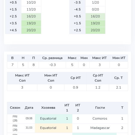
+0.5
10/20
-3.5
1/20
+1.5
13/20
-4.5
0/20
+2.5
16/20
+0.5
16/20
+3.5
19/20
+1.5
19/20
+4.5
20/20
+2.5
20/20
В
Н
П
Ср. разница
Макс
Мин
Макс ИТ
Мин ИТ
7
5
8
-0.3
5
0
3
0
Макс ИТ
Мин ИТ
Ср ИТ
Ср ИТ
Ср. Т
Соп
Соп
Соп
3
0
0.9
1.2
2.1
ИТ
ИТ
Сезон
Дата
Хозяева
Гости
Т
1
2
FRII
Equatorial
1
0
Comoros
1
09.06
(26)
FRII
Equatorial
1
1
Madagascar
2
31.03
(26)