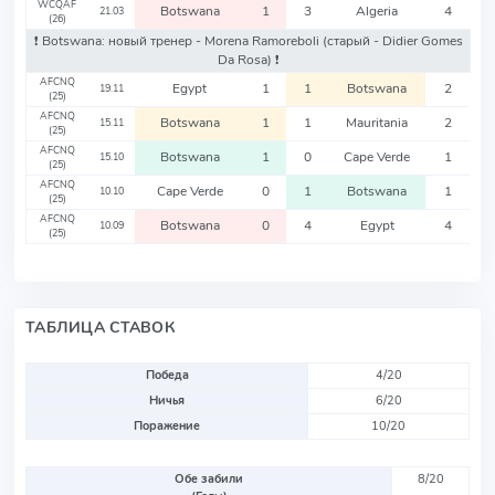
WCQAF
Botswana
1
3
Algeria
4
21.03
(26)
❗️ Botswana: новый тренер - Morena Ramoreboli
(старый - Didier Gomes
Da Rosa)
❗️
AFCNQ
Egypt
1
1
Botswana
2
19.11
(25)
AFCNQ
Botswana
1
1
Mauritania
2
15.11
(25)
AFCNQ
Botswana
1
0
Cape Verde
1
15.10
(25)
AFCNQ
Cape Verde
0
1
Botswana
1
10.10
(25)
AFCNQ
Botswana
0
4
Egypt
4
10.09
(25)
ТАБЛИЦА СТАВОК
Победа
4/20
Ничья
6/20
Поражение
10/20
Обе забили
8/20