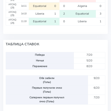
(25)
AFCNQ
Equatorial
0
0
Algeria
0
14.11
(25)
AFCNQ
Liberia
1
2
Equatorial
3
14.10
(25)
AFCNQ
Equatorial
1
0
Liberia
1
11.10
(25)
ТАБЛИЦА СТАВОК
Победа
7/20
Ничья
5/20
Поражение
8/20
Обе забили
9/20
(Голы)
Первые получили очко
6/20
(Голы)
Соперник первым получил
7/20
очко (Голы)