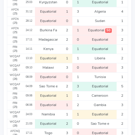
FRII
Kyrgyzstan
0
1
Equatorial
1
25.03
(26)
AFCN
Equatorial
1
3
Algeria
4
31.12
(25)
AFCN
Equatorial
0
1
Sudan
1
28.12
(25)
AFCN
Burkina Fa
2
1
Equatorial
3
50
24.12
(25)
FRII
Madagascar
2
0
Equatorial
2
17.11
(25)
FRII
Kenya
0
1
Equatorial
1
14.11
(25)
WCQAF
Equatorial
1
1
Liberia
2
13.10
(26)
WCQAF
Malawi
3
0
Equatorial
3
09.10
(26)
WCQAF
Equatorial
0
1
Tunisia
1
08.09
(26)
WCQAF
Sao Tome e
2
3
Equatorial
5
04.09
(26)
FRII
Equatorial
1
1
Cameroon
2
09.06
(25)
FRII
Equatorial
1
2
Gambia
3
06.06
(25)
WCQAF
Namibia
1
1
Equatorial
2
24.03
(26)
WCQAF
Equatorial
2
0
Sao Tome e
2
21.03
(26)
AFCNQ
Togo
3
0
Equatorial
3
17.11