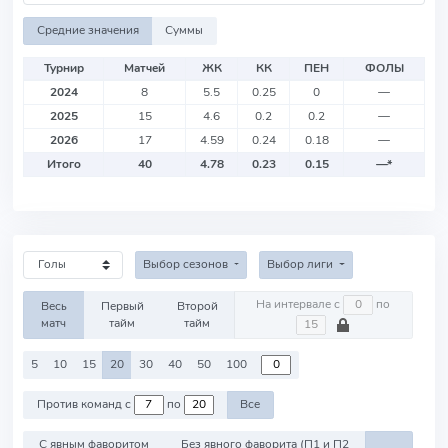
Средние значения
Суммы
Турнир
Матчей
ЖК
КК
ПЕН
ФОЛЫ
2024
8
5.5
0.25
0
—
2025
15
4.6
0.2
0.2
—
2026
17
4.59
0.24
0.18
—
Итого
40
4.78
0.23
0.15
—
*
Выбор сезонов
Выбор лиги
На интервале с
по
Весь
Первый
Второй
матч
тайм
тайм
5
10
15
20
30
40
50
100
Против команд с
по
Все
С явным фаворитом
Без явного фаворита (П1 и П2