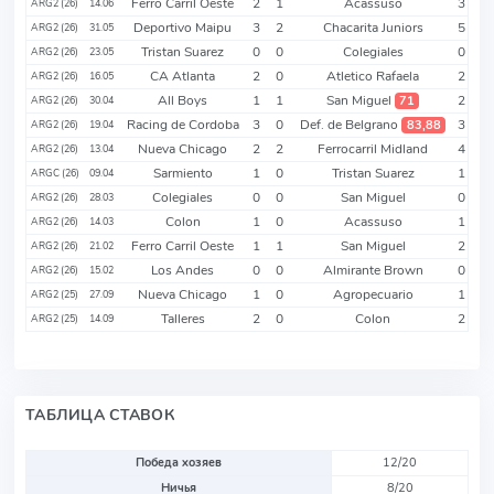
Ferro Carril Oeste
2
1
Acassuso
3
ARG2 (26)
14.06
Deportivo Maipu
3
2
Chacarita Juniors
5
ARG2 (26)
31.05
Tristan Suarez
0
0
Colegiales
0
ARG2 (26)
23.05
CA Atlanta
2
0
Atletico Rafaela
2
ARG2 (26)
16.05
All Boys
1
1
San Miguel
2
71
ARG2 (26)
30.04
Racing de Cordoba
3
0
Def. de Belgrano
3
83,88
ARG2 (26)
19.04
Nueva Chicago
2
2
Ferrocarril Midland
4
ARG2 (26)
13.04
Sarmiento
1
0
Tristan Suarez
1
ARGC (26)
09.04
Colegiales
0
0
San Miguel
0
ARG2 (26)
28.03
Colon
1
0
Acassuso
1
ARG2 (26)
14.03
Ferro Carril Oeste
1
1
San Miguel
2
ARG2 (26)
21.02
Los Andes
0
0
Almirante Brown
0
ARG2 (26)
15.02
Nueva Chicago
1
0
Agropecuario
1
ARG2 (25)
27.09
Talleres
2
0
Colon
2
ARG2 (25)
14.09
ТАБЛИЦА СТАВОК
Победа хозяев
12/20
Ничья
8/20