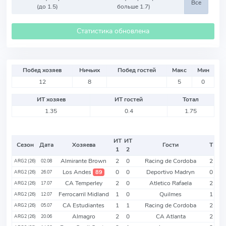
Все
(до 1.5)
больше 1.7)
Статистика обновлена
Побед хозяев
Ничьих
Побед гостей
Макс
Мин
12
8
5
0
ИТ хозяев
ИТ гостей
Тотал
1.35
0.4
1.75
ИТ
ИТ
Сезон
Дата
Хозяева
Гости
Т
1
2
Almirante Brown
2
0
Racing de Cordoba
2
ARG2 (26)
02.08
Los Andes
0
0
Deportivo Madryn
0
89
ARG2 (26)
26.07
CA Temperley
2
0
Atletico Rafaela
2
ARG2 (26)
17.07
Ferrocarril Midland
1
0
Quilmes
1
ARG2 (26)
12.07
CA Estudiantes
1
1
Racing de Cordoba
2
ARG2 (26)
05.07
Almagro
2
0
CA Atlanta
2
ARG2 (26)
20.06