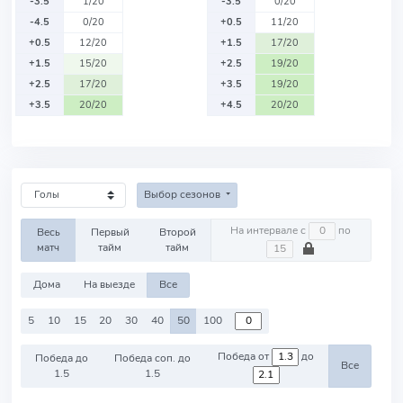
-3.5
1/20
-3.5
0/20
-4.5
0/20
+0.5
11/20
+0.5
12/20
+1.5
17/20
+1.5
15/20
+2.5
19/20
+2.5
17/20
+3.5
19/20
+3.5
20/20
+4.5
20/20
Выбор сезонов
На интервале с
по
Весь
Первый
Второй
матч
тайм
тайм
Дома
На выезде
Все
5
10
15
20
30
40
50
100
Победа от
до
Победа до
Победа соп. до
Все
1.5
1.5