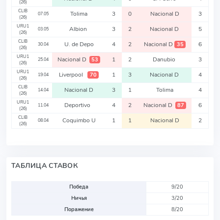
(26)
CLIB
Tolima
3
0
Nacional D
3
07.05
(26)
URU1
Albion
3
2
Nacional D
5
03.05
(26)
CLIB
U. de Depo
4
2
Nacional D
6
35
30.04
(26)
URU1
Nacional D
1
2
Danubio
3
53
25.04
(26)
URU1
Liverpool
1
3
Nacional D
4
70
19.04
(26)
CLIB
Nacional D
3
1
Tolima
4
14.04
(26)
URU1
Deportivo
4
2
Nacional D
6
87
11.04
(26)
CLIB
Coquimbo U
1
1
Nacional D
2
08.04
(26)
ТАБЛИЦА СТАВОК
Победа
9/20
Ничья
3/20
Поражение
8/20