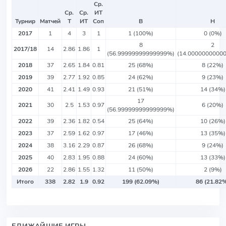
Ср.
Ср.
Ср.
ИТ
Турнир
Матчей
Т
ИТ
Соп
В
Н
2017
1
4
3
1
1 (100%)
0 (0%)
8
2
2017/18
14
2.86
1.86
1
(56.99999999999999%)
(14.0000000000
2018
37
2.65
1.84
0.81
25 (68%)
8 (22%)
2019
39
2.77
1.92
0.85
24 (62%)
9 (23%)
2020
41
2.41
1.49
0.93
21 (51%)
14 (34%)
17
2021
30
2.5
1.53
0.97
6 (20%)
(56.99999999999999%)
2022
39
2.36
1.82
0.54
25 (64%)
10 (26%)
2023
37
2.59
1.62
0.97
17 (46%)
13 (35%)
2024
38
3.16
2.29
0.87
26 (68%)
9 (24%)
2025
40
2.83
1.95
0.88
24 (60%)
13 (33%)
2026
22
2.86
1.55
1.32
11 (50%)
2 (9%)
Итого
338
2.82
1.9
0.92
199 (62.09%)
86 (21.82