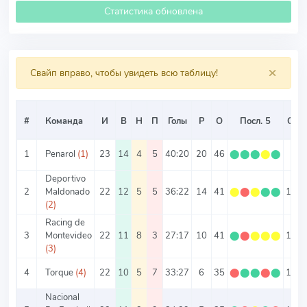
Статистика обновлена
×
Свайп вправо, чтобы увидеть всю таблицу!
#
Команда
И
В
Н
П
Голы
Р
О
Посл. 5
О/И
1
Penarol
(1)
23
14
4
5
40:20
20
46
⬤
⬤
⬤
⬤
⬤
2
Deportivo
2
Maldonado
22
12
5
5
36:22
14
41
⬤
⬤
⬤
⬤
⬤
1.86
(2)
Racing de
3
Montevideo
22
11
8
3
27:17
10
41
⬤
⬤
⬤
⬤
⬤
1.86
(3)
4
Torque
(4)
22
10
5
7
33:27
6
35
⬤
⬤
⬤
⬤
⬤
1.59
Nacional