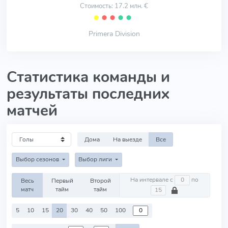
Стоимость: 17.2 млн. €
⬤
⬤
⬤
⬤
⬤
Primera Division
Статистика команды и
результаты последних
матчей
Дома
На выезде
Все
Выбор сезонов
Выбор лиги
На интервале с
по
Весь
Первый
Второй
матч
тайм
тайм
5
10
15
20
30
40
50
100