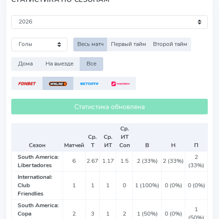
Весь матч
Первый тайм
Второй тайм
Дома
На выезде
Все
Статистика обновлена
Ср.
Ср.
Ср.
ИТ
Сезон
Матчей
Т
ИТ
Соп
В
Н
П
South America:
2
6
2.67
1.17
1.5
2 (33%)
2 (33%)
Libertadores
(33%)
International:
Club
1
1
1
0
1 (100%)
0 (0%)
0 (0%)
Friendlies
South America:
1
Copa
2
3
1
2
1 (50%)
0 (0%)
(50%)