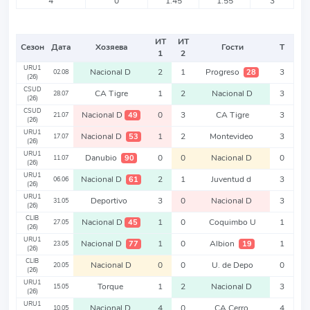
4
0
1.45
1.55
3
ИТ
ИТ
Сезон
Дата
Хозяева
Гости
Т
1
2
URU1
Nacional D
2
1
Progreso
3
28
02.08
(26)
CSUD
CA Tigre
1
2
Nacional D
3
28.07
(26)
CSUD
Nacional D
0
3
CA Tigre
3
49
21.07
(26)
URU1
Nacional D
1
2
Montevideo
3
53
17.07
(26)
URU1
Danubio
0
0
Nacional D
0
90
11.07
(26)
URU1
Nacional D
2
1
Juventud d
3
61
06.06
(26)
URU1
Deportivo
3
0
Nacional D
3
31.05
(26)
CLIB
Nacional D
1
0
Coquimbo U
1
45
27.05
(26)
URU1
Nacional D
1
0
Albion
1
77
19
23.05
(26)
CLIB
Nacional D
0
0
U. de Depo
0
20.05
(26)
URU1
Torque
1
2
Nacional D
3
15.05
(26)
URU1
Nacional D
4
0
CA Cerro
4
10.05