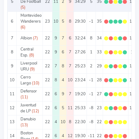
5
De Football
22
11
2
9
34:29
5
35
⬤
⬤
⬤
⬤
⬤
1.59
(5)
Montevideo
6
Wanderers
23
10
5
8
29:30
-1
35
⬤
⬤
⬤
⬤
⬤
1.52
(6)
7
Albion
(7)
22
9
7
6
32:24
8
34
⬤
⬤
⬤
⬤
⬤
1.55
Central
8
22
9
6
7
27:26
1
33
⬤
⬤
⬤
⬤
⬤
1.5
Esp.
(8)
Liverpool
9
22
7
8
7
25:23
2
29
⬤
⬤
⬤
⬤
⬤
1.32
URU
(9)
Cerro
10
22
8
4
10
23:24
-1
28
⬤
⬤
⬤
⬤
⬤
1.27
Largo
(10)
Defensor
11
22
6
9
7
19:20
-1
27
⬤
⬤
⬤
⬤
⬤
1.23
(11)
Juventud
12
22
6
5
11
25:33
-8
23
⬤
⬤
⬤
⬤
⬤
1.05
de LP
(12)
Danubio
13
22
4
10
8
22:30
-8
22
⬤
⬤
⬤
⬤
⬤
1
(13)
Boston
14
22
6
4
12
19:30
-11
22
⬤
⬤
⬤
⬤
⬤
1
River
(14)