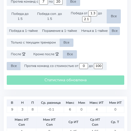
Против команд с
по
Все
Победа от
до
Победа до
Победа соп. до
Все
1.5
1.5
Победа в 1-тайме
Поражение в 1-тайме
Ничья в 1-тайме
Все
Только с текущим тренером
Все
После 🏆
Кроме после 🏆
Все
Все
Против команд со стоимостью от
до
Статистика обновлена
В
Н
П
Ср. разница
Макс
Мин
Макс ИТ
Мин ИТ
9
3
8
-0.1
6
0
4
0
Макс ИТ
Мин ИТ
Ср ИТ
Ср ИТ
Ср. Т
Соп
Соп
Соп