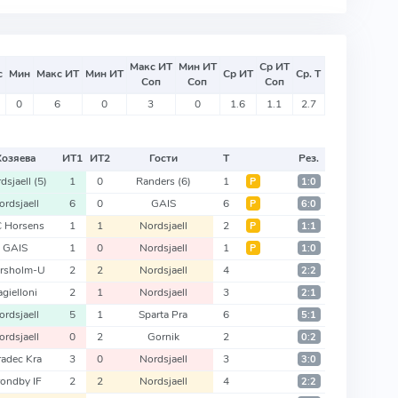
Макс ИТ
Мин ИТ
Ср ИТ
с
Мин
Макс ИТ
Мин ИТ
Ср ИТ
Ср. Т
Соп
Соп
Соп
0
6
0
3
0
1.6
1.1
2.7
Хозяева
ИТ
1
ИТ
2
Гости
Т
Рез.
dsjaell
(5)
1
0
Randers
(6)
1
Р
1:0
ordsjaell
6
0
GAIS
6
Р
6:0
 Horsens
1
1
Nordsjaell
2
Р
1:1
GAIS
1
0
Nordsjaell
1
Р
1:0
rsholm-U
2
2
Nordsjaell
4
2:2
agielloni
2
1
Nordsjaell
3
2:1
ordsjaell
5
1
Sparta Pra
6
5:1
ordsjaell
0
2
Gornik
2
0:2
adec Kra
3
0
Nordsjaell
3
3:0
ondby IF
2
2
Nordsjaell
4
2:2