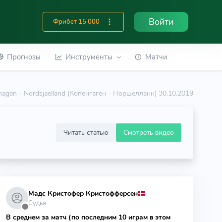
Войти
Фрибет 15 000
Прогнозы
Инструменты
Матчи
agen - Nordsjaelland (Копенгаген - Норшелланн) 30.10.2019
Читать статью
Смотреть видео
Мадс Кристофер Кристофферсен
Судья
⬤
В среднем за матч (по последним 10 играм в этом