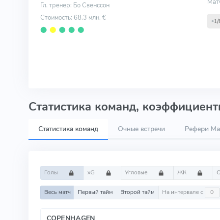
Мат
Гл. тренер: Бо Свенссон
Стоимость: 68.3 млн. €
1/
⬤
⬤
⬤
⬤
⬤
Статистика команд, коэффициенты
Статистика команд
Очные встречи
Рефери Mads
Голы
xG
Угловые
ЖК
Весь матч
Первый тайм
Второй тайм
На интервале с
COPENHAGEN