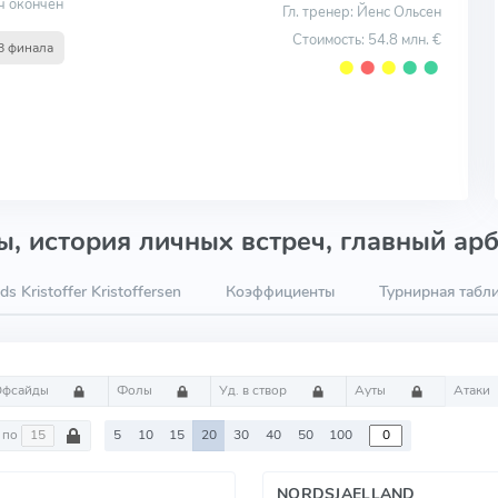
ч окончен
Гл. тренер: Йенс Ольсен
Стоимость: 54.8 млн. €
8 финала
⬤
⬤
⬤
⬤
⬤
, история личных встреч, главный арб
 Kristoffer Kristoffersen
Коэффициенты
Турнирная табл
Офсайды
Фолы
Уд. в створ
Ауты
Атаки
по
5
10
15
20
30
40
50
100
NORDSJAELLAND