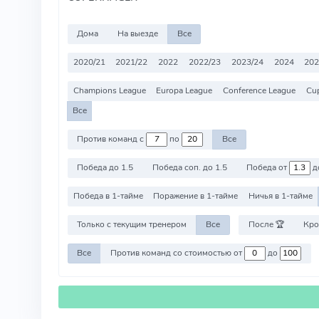
Дома
На выезде
Все
2020/21
2021/22
2022
2022/23
2023/24
2024
202
Champions League
Europa League
Conference League
Cu
Все
Против команд с
по
Все
Победа до 1.5
Победа соп. до 1.5
Победа от
д
Победа в 1-тайме
Поражение в 1-тайме
Ничья в 1-тайме
Только с текущим тренером
Все
После 🏆
Кро
Все
Против команд со стоимостью от
до