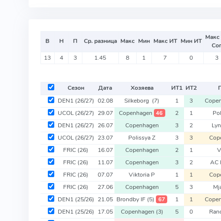
Макс
В
Н
П
Ср. разница
Макс
Мин
Макс ИТ
Мин ИТ
Со
13
4
3
1.45
8
1
7
0
3
Сезон
Дата
Хозяева
ИТ
1
ИТ
2
DEN1
(26/27)
02.08
Silkeborg
(7)
1
3
Cope
UCOL
(26/27)
29.07
Copenhagen
2
1
Pol
46
DEN1
(26/27)
26.07
Copenhagen
3
2
Ly
UCOL
(26/27)
23.07
Polissya Z
3
3
Cop
FRIC
(26)
16.07
Copenhagen
2
1
V
FRIC
(26)
11.07
Copenhagen
3
2
AC 
FRIC
(26)
07.07
Viktoria P
1
1
Cop
FRIC
(26)
27.06
Copenhagen
5
3
Mja
DEN1
(25/26)
21.05
Brondby IF
(5)
1
1
Cope
67
DEN1
(25/26)
17.05
Copenhagen
(3)
5
0
Ran