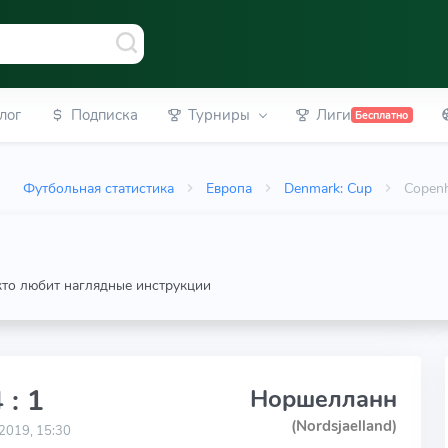
лог
Подписка
Турниры
Лиги
Бесплатно
Футбольная статистика
Европа
Denmark: Cup
Copenh
 кто любит наглядные инструкции
 : 1
Норшелланн
(Nordsjaelland)
2019, 15:30