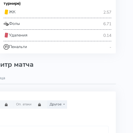
турнире)
2.57
ЖК
6.71
Фолы
0.14
Удаления
-
Пенальти
итр матча
ица
Оп. атаки
Другое