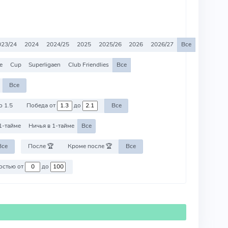
023/24
2024
2024/25
2025
2025/26
2026
2026/27
Все
e
Cup
Superligaen
Club Friendlies
Все
Все
о 1.5
Победа от
до
Все
1-тайме
Ничья в 1-тайме
Все
Все
После 🏆
Кроме после 🏆
Все
Против команд со стоимостью от
до