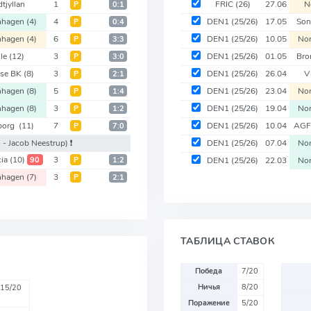
tjyllan
1
FRIC
(26)
27.06
N
Р
0:1
nhagen
(4)
4
DEN1
(25/26)
17.05
Son
Р
0:4
nhagen
(4)
6
DEN1
(25/26)
10.05
Nor
Р
3:3
jle
(12)
3
DEN1
(25/26)
01.05
Bro
Р
3:0
se BK
(8)
3
DEN1
(25/26)
26.04
V
Р
2:1
nhagen
(8)
5
DEN1
(25/26)
23.04
Nor
Р
1:4
nhagen
(8)
3
DEN1
(25/26)
19.04
Nor
Р
1:2
eborg
(11)
7
DEN1
(25/26)
10.04
AGF
Р
7:0
 - Jacob Neestrup)
❗️
DEN1
(25/26)
07.04
Nor
cia
(10)
3
90
Р
1:2
DEN1
(25/26)
22.03
Nor
nhagen
(7)
3
Р
2:1
ТАБЛИЦА СТАВОК
Победа
7/20
Ничья
8/20
15/20
Поражение
5/20