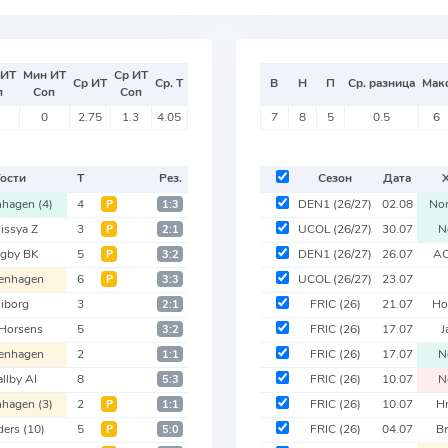
 ИТ
Мин ИТ
Ср ИТ
Ср ИТ
Ср. Т
В
Н
П
Ср. разница
Мак
п
Соп
Соп
0
2.75
1.3
4.05
7
8
5
0.5
6
Гости
Т
Рез.
Сезон
Дата
nhagen
(4)
4
DEN1
(26/27)
02.08
Nor
Р
1:3
issya Z
3
UCOL
(26/27)
30.07
N
Р
2:1
ngby BK
5
DEN1
(26/27)
26.07
AC
Р
3:2
enhagen
6
UCOL
(26/27)
23.07
Р
3:3
iborg
3
FRIC
(26)
21.07
Ho
2:1
Horsens
5
FRIC
(26)
17.07
J
3:2
enhagen
2
FRIC
(26)
17.07
N
1:1
llby AI
8
FRIC
(26)
10.07
N
5:3
nhagen
(3)
2
FRIC
(26)
10.07
Hr
Р
1:1
ders
(10)
5
FRIC
(26)
04.07
Br
Р
5:0