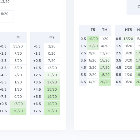
12/20
С
8/20
ТБ
ТМ
ИТБ
И
Ф
Ф2
0.5
19/20
1/20
0.5
15/20
5
1.5
16/20
4/20
1.5
8/20
12
-0.5
13/20
-0.5
3/20
2.5
9/20
11/20
2.5
3/20
17
-1.5
7/20
-1.5
0/20
3.5
5/20
15/20
3.5
3/20
17
-2.5
5/20
+0.5
7/20
4.5
3/20
17/20
4.5
2/20
18
-3.5
3/20
+1.5
13/20
5.5
2/20
18/20
5.5
1/20
19
-4.5
2/20
+2.5
15/20
6.5
0/20
20/20
6.5
0/20
20
-5.5
1/20
+3.5
17/20
-6.5
1/20
+4.5
18/20
-7.5
0/20
+5.5
19/20
+0.5
17/20
+6.5
19/20
+1.5
20/20
+7.5
20/20