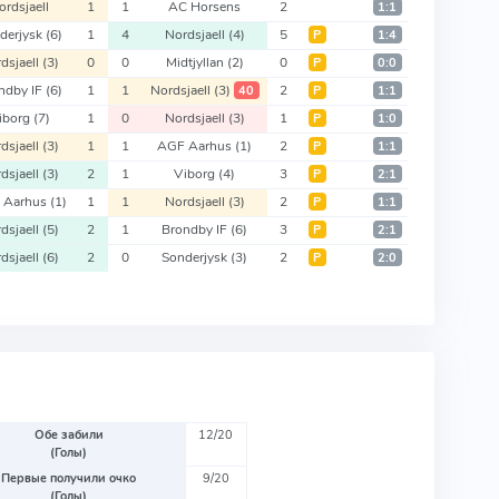
ordsjaell
1
1
AC Horsens
2
1:1
derjysk
(6)
1
4
Nordsjaell
(4)
5
Р
1:4
dsjaell
(3)
0
0
Midtjyllan
(2)
0
Р
0:0
ndby IF
(6)
1
1
Nordsjaell
(3)
2
40
Р
1:1
iborg
(7)
1
0
Nordsjaell
(3)
1
Р
1:0
dsjaell
(3)
1
1
AGF Aarhus
(1)
2
Р
1:1
dsjaell
(3)
2
1
Viborg
(4)
3
Р
2:1
 Aarhus
(1)
1
1
Nordsjaell
(3)
2
Р
1:1
dsjaell
(5)
2
1
Brondby IF
(6)
3
Р
2:1
dsjaell
(6)
2
0
Sonderjysk
(3)
2
Р
2:0
Обе забили
12/20
(Голы)
Первые получили очко
9/20
(Голы)