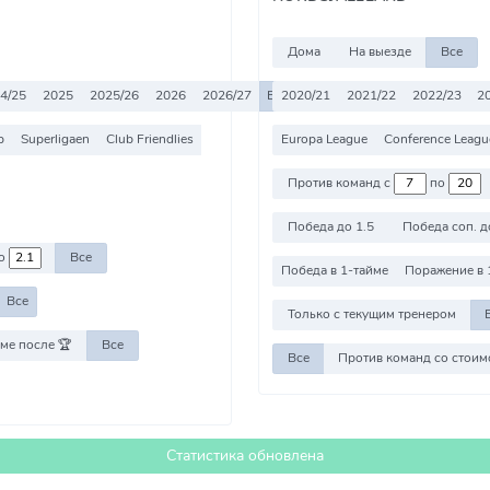
Дома
На выезде
Все
4/25
2025
2025/26
2026
2026/27
Все
2020/21
2021/22
2022/23
2
p
Superligaen
Club Friendlies
Europa League
Conference Leagu
Против команд с
по
Победа до 1.5
Победа соп. д
о
Все
Победа в 1-тайме
Поражение в 
Все
Только с текущим тренером
ме после 🏆
Все
Все
Статистика обновлена