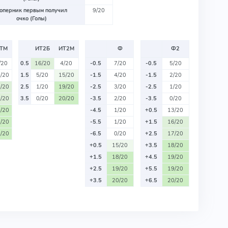
оперник первым получил
9/20
очко (Голы)
ТМ
ИТ2Б
ИТ2М
Ф
Ф2
/20
0.5
16/20
4/20
-0.5
7/20
-0.5
5/20
/20
1.5
5/20
15/20
-1.5
4/20
-1.5
2/20
/20
2.5
1/20
19/20
-2.5
3/20
-2.5
1/20
/20
3.5
0/20
20/20
-3.5
2/20
-3.5
0/20
/20
-4.5
1/20
+0.5
13/20
/20
-5.5
1/20
+1.5
16/20
/20
-6.5
0/20
+2.5
17/20
+0.5
15/20
+3.5
18/20
+1.5
18/20
+4.5
19/20
+2.5
19/20
+5.5
19/20
+3.5
20/20
+6.5
20/20