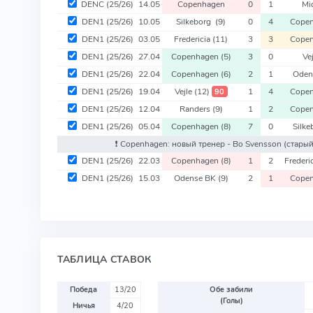
DENC
(25/26)
14.05
Copenhagen
0
1
Mid
DEN1
(25/26)
10.05
Silkeborg
(9)
0
4
Cope
DEN1
(25/26)
03.05
Fredericia
(11)
3
3
Cope
DEN1
(25/26)
27.04
Copenhagen
(5)
3
0
Ve
DEN1
(25/26)
22.04
Copenhagen
(6)
2
1
Oden
DEN1
(25/26)
19.04
Vejle
(12)
1
4
Cope
90
DEN1
(25/26)
12.04
Randers
(9)
1
2
Cope
DEN1
(25/26)
05.04
Copenhagen
(8)
7
0
Silk
❗️ Copenhagen: новый тренер - Bo Svensson
(старый
DEN1
(25/26)
22.03
Copenhagen
(8)
1
2
Frederi
DEN1
(25/26)
15.03
Odense BK
(9)
2
1
Cope
ТАБЛИЦА СТАВОК
Победа
13/20
Обе забили
(Голы)
Ничья
4/20