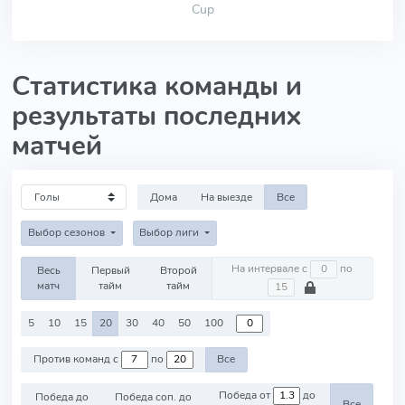
Cup
Статистика команды и
результаты последних
матчей
Дома
На выезде
Все
Выбор сезонов
Выбор лиги
На интервале с
по
Весь
Первый
Второй
матч
тайм
тайм
5
10
15
20
30
40
50
100
Против команд с
по
Все
Победа от
до
Победа до
Победа соп. до
Все