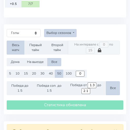
+0.5
7/7
Выбор сезонов
На интервале с
по
Весь
Первый
Второй
матч
тайм
тайм
Дома
На выезде
Все
5
10
15
20
30
40
50
100
Победа от
до
Победа до
Победа соп. до
Все
1.5
1.5
Статистика обновлена