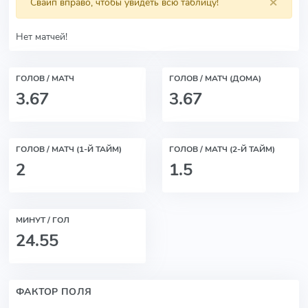
×
Свайп вправо, чтобы увидеть всю таблицу!
Нет матчей!
ГОЛОВ / МАТЧ
ГОЛОВ / МАТЧ (ДОМА)
3.67
3.67
ГОЛОВ / МАТЧ (1-Й ТАЙМ)
ГОЛОВ / МАТЧ (2-Й ТАЙМ)
2
1.5
МИНУТ / ГОЛ
24.55
ФАКТОР ПОЛЯ