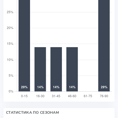
СТАТИСТИКА ПО СЕЗОНАМ