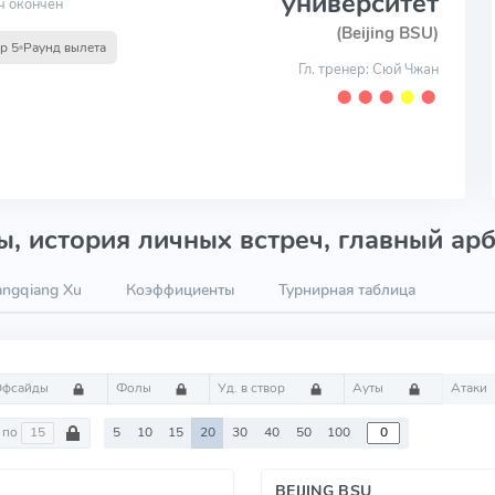
университет
ч окончен
(Beijing BSU)
р 5
Раунд вылета
Гл. тренер: Сюй Чжан
⬤
⬤
⬤
⬤
⬤
, история личных встреч, главный арб
angqiang Xu
Коэффициенты
Турнирная таблица
Офсайды
Фолы
Уд. в створ
Ауты
Атаки
по
5
10
15
20
30
40
50
100
BEIJING BSU