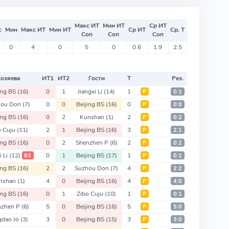
Макс ИТ
Мин ИТ
Ср ИТ
с
Мин
Макс ИТ
Мин ИТ
Ср ИТ
Ср. Т
Соп
Соп
Соп
0
4
0
5
0
0.6
1.9
2.5
Хозяева
ИТ
1
ИТ
2
Гости
Т
Рез.
ing BS
(16)
0
1
Jiangxi Li
(14)
1
Р
0:1
hou Don
(7)
0
0
Beijing BS
(16)
0
Р
0:0
ing BS
(16)
0
2
Kunshan
(1)
2
Р
0:2
o Cuju
(11)
2
1
Beijing BS
(16)
3
Р
2:1
ing BS
(16)
0
2
Shenzhen P
(6)
2
Р
0:2
i Li
(12)
0
1
Beijing BS
(17)
1
83
Р
0:1
ing BS
(16)
2
2
Suzhou Don
(7)
4
Р
2:2
nshan
(1)
4
0
Beijing BS
(16)
4
Р
4:0
ing BS
(16)
0
1
Zibo Cuju
(10)
1
Р
0:1
nzhen P
(6)
5
0
Beijing BS
(16)
5
Р
5:0
gdao Jo
(3)
3
0
Beijing BS
(15)
3
Р
3:0