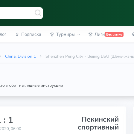
лог
Подписка
Турниры
Лиги
Бесплатно
China: Division 1
Shenzhen Peng City - Beijing BSU (Шэньчжэн
 кто любит наглядные инструкции
 : 1
Пекинский
спортивный
2020, 06:00