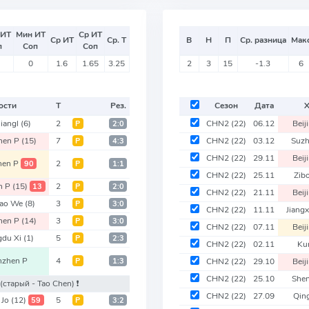
 ИТ
Мин ИТ
Ср ИТ
Ср ИТ
Ср. Т
В
Н
П
Ср. разница
Мак
п
Соп
Соп
0
1.6
1.65
3.25
2
3
15
-1.3
6
ости
Т
Рез.
Сезон
Дата
liangl
(6)
2
CHN2
(22)
06.12
Beij
Р
2:0
hen P
(15)
7
CHN2
(22)
03.12
Suz
Р
4:3
CHN2
(22)
29.11
Beij
hen P
2
90
Р
1:1
CHN2
(22)
25.11
Zib
n P
(15)
2
13
Р
2:0
CHN2
(22)
21.11
Beij
dao We
(8)
3
Р
3:0
CHN2
(22)
11.11
Jiangx
hen P
(14)
3
Р
3:0
CHN2
(22)
07.11
Beij
gdu Xi
(1)
5
Р
2:3
CHN2
(22)
02.11
Ku
nzhen P
4
Р
1:3
CHN2
(22)
29.10
Beij
CHN2
(22)
25.10
She
(старый - Tao Chen)
❗️
CHN2
(22)
27.09
Qin
 Jo
(12)
5
59
Р
3:2