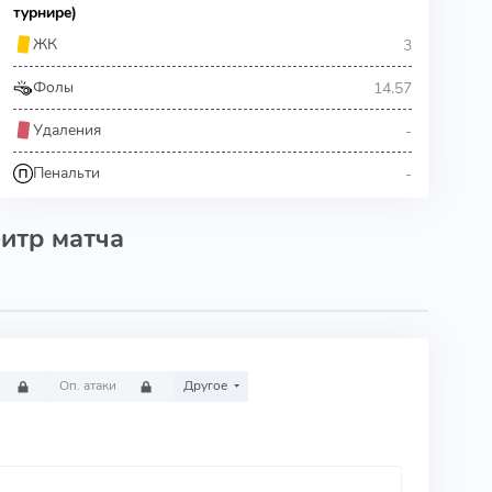
турнире)
3
ЖК
14.57
Фолы
-
Удаления
-
Пенальти
итр матча
Оп. атаки
Другое