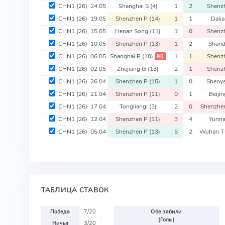
CHN1
(26)
24.05
Shanghai S
(4)
1
2
Shenz
CHN1
(26)
19.05
Shenzhen P
(14)
1
1
Dali
CHN1
(26)
15.05
Henan Song
(11)
1
0
Shenz
CHN1
(26)
10.05
Shenzhen P
(13)
1
2
Shan
CHN1
(26)
06.05
Shanghai P
(10)
1
1
Shenz
90
CHN1
(26)
02.05
Zhejiang G
(13)
2
1
Shenz
CHN1
(26)
26.04
Shenzhen P
(15)
1
0
Sheny
CHN1
(26)
21.04
Shenzhen P
(11)
0
1
Beiji
CHN1
(26)
17.04
Tongliangl
(3)
2
0
Shenzhe
CHN1
(26)
12.04
Shenzhen P
(11)
3
4
Yunn
CHN1
(26)
05.04
Shenzhen P
(13)
5
2
Wuhan T
ТАБЛИЦА СТАВОК
Победа
7/20
Обе забили
(Голы)
Ничья
3/20