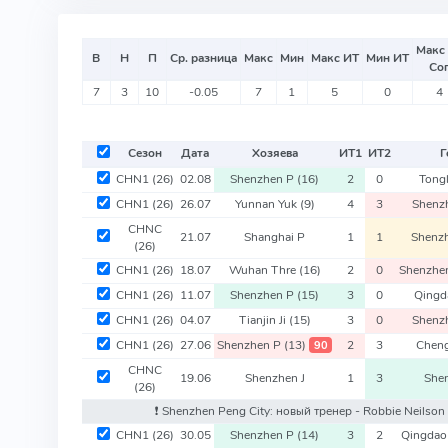
Макс
В
Н
П
Ср. разница
Макс
Мин
Макс ИТ
Мин ИТ
Со
7
3
10
-0.05
7
1
5
0
4
Сезон
Дата
Хозяева
ИТ
1
ИТ
2
Г
CHN1
(26)
02.08
Shenzhen P
(16)
2
0
Tong
CHN1
(26)
26.07
Yunnan Yuk
(9)
4
3
Shenz
CHNC
21.07
Shanghai P
1
1
Shenz
(26)
CHN1
(26)
18.07
Wuhan Thre
(16)
2
0
Shenzhe
CHN1
(26)
11.07
Shenzhen P
(15)
3
0
Qing
CHN1
(26)
04.07
Tianjin Ji
(15)
3
0
Shenz
CHN1
(26)
27.06
Shenzhen P
(13)
2
3
Chen
90
CHNC
19.06
Shenzhen J
1
3
She
(26)
❗️ Shenzhen Peng City: новый тренер - Robbie Neilson
CHN1
(26)
30.05
Shenzhen P
(14)
3
2
Qingdao