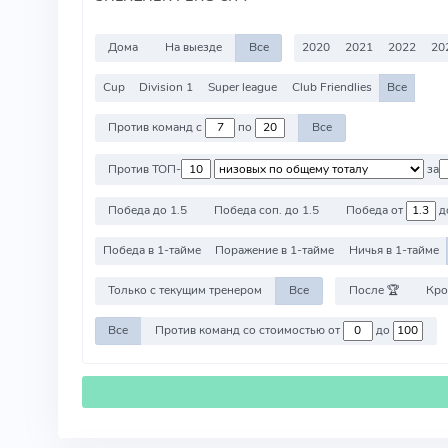
Дома
На выезде
Все
2020
2021
2022
20
Cup
Division 1
Super league
Club Friendlies
Все
Против команд с
по
Все
Против ТОП-
за
Победа до 1.5
Победа соп. до 1.5
Победа от
д
Победа в 1-тайме
Поражение в 1-тайме
Ничья в 1-тайме
Только с текущим тренером
Все
После 🏆
Кро
Все
Против команд со стоимостью от
до