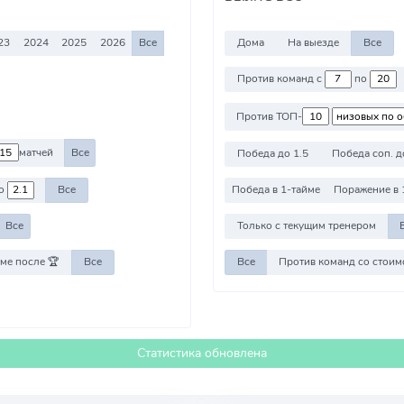
23
2024
2025
2026
Все
Дома
На выезде
Все
Против команд с
по
Против ТОП-
матчей
Все
Победа до 1.5
Победа соп. д
о
Все
Победа в 1-тайме
Поражение в 
Все
Только с текущим тренером
ме после 🏆
Все
Все
Статистика обновлена