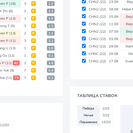
CHN2
(22)
23.09
Bei
hen P
(16)
3
Р
1:2
CHN2
(22)
18.09
Hebei
an Zhi
(6)
2
Р
1:1
CHN2
(22)
15.09
Beij
hen P
(13)
1
Р
1:0
CHN2
(22)
11.09
Beij
dong T
(5)
3
Р
1:2
CHN2
(22)
07.09
Beij
hen P
(13)
2
Р
1:1
CHN2
(22)
03.09
Beij
hen P
(11)
3
Р
2:1
CHN2
(22)
29.08
Nan
ang U
(13)
1
Р
1:0
CHNC
(22)
20.08
Sh
ng Gu
(12)
1
Р
0:1
CHN2
(22)
17.08
Guan
n P
(11)
2
42
Р
2:0
an Yuk
(9)
7
Р
3:4
hre
(11)
7
75
Р
5:2
ТАБЛИЦА СТАВОК
Победа
2/20
Ничья
3/20
Поражение
15/20
12/20
С