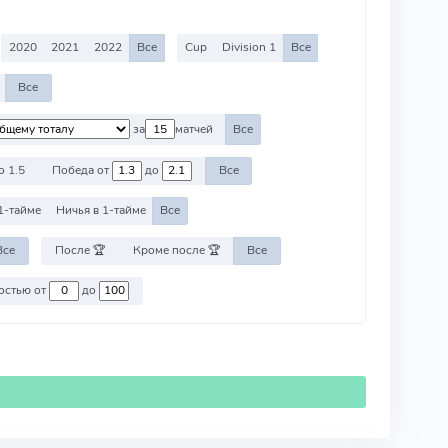
2020
2021
2022
Все
Cup
Division 1
Все
Все
за
матчей
Все
о 1.5
Победа от
до
Все
1-тайме
Ничья в 1-тайме
Все
Все
После 🏆
Кроме после 🏆
Все
Против команд со стоимостью от
до