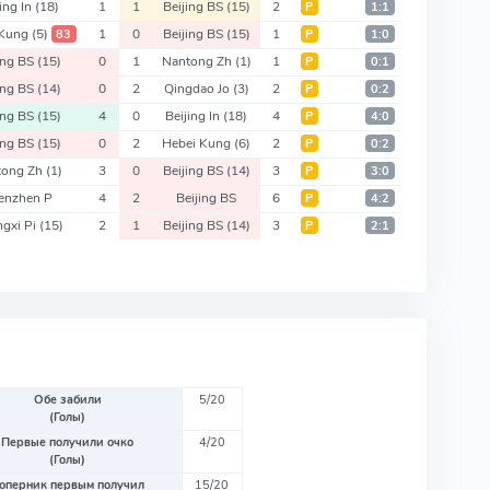
jing In
(18)
1
1
Beijing BS
(15)
2
Р
1:1
 Kung
(5)
1
0
Beijing BS
(15)
1
83
Р
1:0
ing BS
(15)
0
1
Nantong Zh
(1)
1
Р
0:1
ing BS
(14)
0
2
Qingdao Jo
(3)
2
Р
0:2
ing BS
(15)
4
0
Beijing In
(18)
4
Р
4:0
ing BS
(15)
0
2
Hebei Kung
(6)
2
Р
0:2
tong Zh
(1)
3
0
Beijing BS
(14)
3
Р
3:0
enzhen P
4
2
Beijing BS
6
Р
4:2
gxi Pi
(15)
2
1
Beijing BS
(14)
3
Р
2:1
Обе забили
5/20
(Голы)
Первые получили очко
4/20
(Голы)
оперник первым получил
15/20