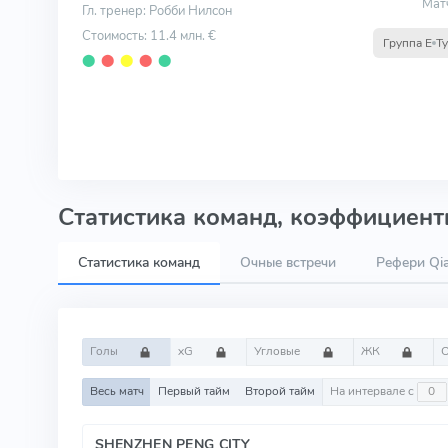
Мат
Гл. тренер: Робби Нилсон
Стоимость: 11.4 млн. €
Группа E
Ту
⬤
⬤
⬤
⬤
⬤
Статистика команд, коэффициенты
Статистика команд
Очные встречи
Рефери Qi
Голы
xG
Угловые
ЖК
Весь матч
Первый тайм
Второй тайм
На интервале с
SHENZHEN PENG CITY