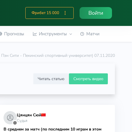
Войти
Фрибет 15 000
Прогнозы
Инструменты
Матчи
ь Пэн Сити - Пекинский спортивный университет) 07.11.2020
Читать статью
Смотреть видео
Цянцян Сюй
Судья
⬤
В среднем за матч (по последним 10 играм в этом