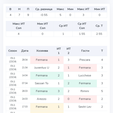
В
Н
П
Ср. разница
Макс
Мин
Макс ИТ
Мин ИТ
4
7
9
-0.55
5
0
3
0
Макс ИТ
Мин ИТ
Ср ИТ
Ср ИТ
Ср. Т
Соп
Соп
Соп
4
0
1
1.55
2.55
ИТ
ИТ
Сезон
Дата
Хозяева
Гости
Т
1
2
ITA3
Fermana
1
3
Pescara
4
28.04
(23/24)
ITA3
Juventus U
2
1
Fermana
3
21.04
(23/24)
ITA3
Fermana
2
1
Lucchese
3
14.04
(23/24)
ITA3
Sassari To
1
2
Fermana
3
07.04
(23/24)
ITA3
Fermana
3
2
Rimini
5
28.03
(23/24)
ITA3
Arezzo
2
0
Fermana
2
24.03
(23/24)
ITA3
Fermana
1
1
Sestri Lev
2
17.03
(23/24)