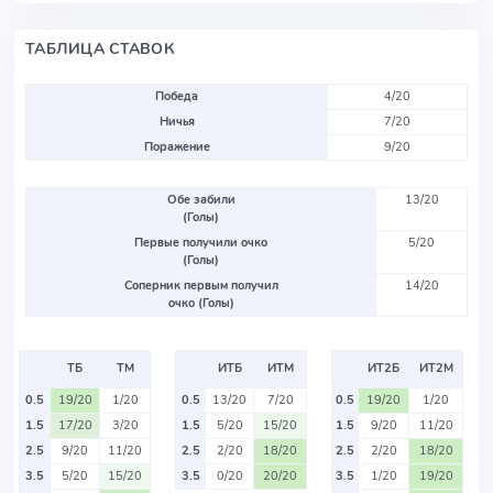
ТАБЛИЦА СТАВОК
Победа
4/20
Ничья
7/20
Поражение
9/20
Обе забили
13/20
(Голы)
Первые получили очко
5/20
(Голы)
Соперник первым получил
14/20
очко (Голы)
ТБ
ТМ
ИТБ
ИТМ
ИТ2Б
ИТ2М
0.5
19/20
1/20
0.5
13/20
7/20
0.5
19/20
1/20
1.5
17/20
3/20
1.5
5/20
15/20
1.5
9/20
11/20
2.5
9/20
11/20
2.5
2/20
18/20
2.5
2/20
18/20
3.5
5/20
15/20
3.5
0/20
20/20
3.5
1/20
19/20