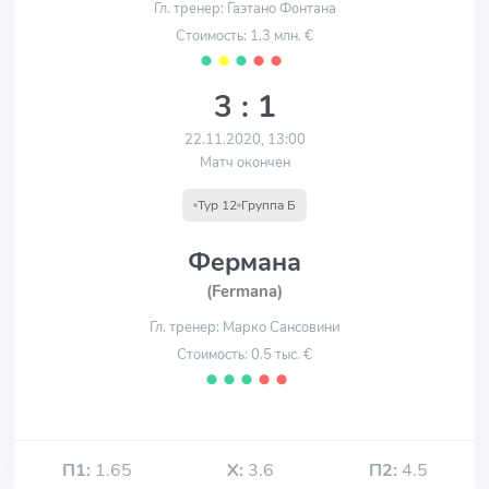
Гл. тренер: Гаэтано Фонтана
Стоимость: 1.3 млн. €
⬤
⬤
⬤
⬤
⬤
3 : 1
22.11.2020, 13:00
Матч окончен
Тур 12
Группа Б
Фермана
(Fermana)
Гл. тренер: Марко Сансовини
Стоимость: 0.5 тыс. €
⬤
⬤
⬤
⬤
⬤
П1:
1.65
Х:
3.6
П2:
4.5