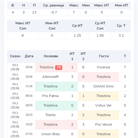
В
Н
П
Ср. разница
Макс
Мин
Макс ИТ
Мин ИТ
4
3
13
-0.7
7
0
5
0
Макс ИТ
Мин ИТ
Ср ИТ
Ср ИТ
Ср. Т
Соп
Соп
Соп
6
0
1.25
1.95
3.2
ИТ
ИТ
Сезон
Дата
Хозяева
Гости
Т
1
2
ITA3
Triestina
1
6
Vicenza
7
26
25.04
(25/26)
ITA3
Albinoleff
3
0
Triestina
3
19.04
(25/26)
ITA3
Triestina
2
0
GIANA Ermi
2
11.04
(25/26)
ITA3
Pro Patria
1
1
Triestina
2
06.04
(25/26)
ITA3
Triestina
5
0
Virtus Ver
5
28.03
(25/26)
ITA3
Trento
2
2
Triestina
4
20.03
(25/26)
ITA3
Triestina
2
3
Pro Vercel
5
15.03
(25/26)
ITA3
Union Bres
0
0
Triestina
0
07.03
(25/26)