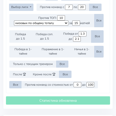
Выбор лиги
Против команд с
по
Все
Против ТОП-
Все
за
матчей
Победа от
Победа
Победа соп.
Все
до 1.5
до 1.5
до
Победа в 1-
Поражение в 1-
Ничья в 1-
Все
тайме
тайме
тайме
Только с текущим тренером
Все
После 🏆
Кроме после 🏆
Все
Все
Против команд со стоимостью от
до
Статистика обновлена