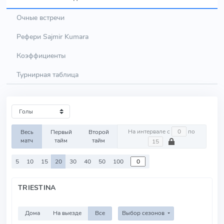
Очные встречи
Рефери Sajmir Kumara
Коэффициенты
Турнирная таблица
На интервале с
по
Весь
Первый
Второй
матч
тайм
тайм
5
10
15
20
30
40
50
100
TRIESTINA
Дома
На выезде
Все
Выбор сезонов