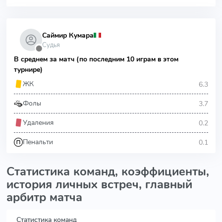
Саймир Кумара
Судья
⬤
В среднем за матч (по последним 10 играм в этом
турнире)
6.3
ЖК
3.7
Фолы
0.2
Удаления
0.1
Пенальти
Статистика команд, коэффициенты,
история личных встреч, главный
арбитр матча
Статистика команд