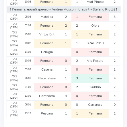
ITA3
Fermana
1
1
Asd Pineto
2
10.03
(23/24)
❗️ Fermana: новый тренер - Andrea Mosconi
(старый - Stefano Protti)
❗️
ITA3
Matelica
2
1
Fermana
3
05.03
(23/24)
ITA3
Fermana
2
2
Olbia
4
02.03
(23/24)
ITA3
Virtus Ent
1
1
Fermana
2
25.02
(23/24)
ITA3
Fermana
1
1
SPAL 2013
2
18.02
(23/24)
ITA3
Perugia
1
0
Fermana
1
14.02
(23/24)
ITA3
Fermana
0
2
Vis Pesaro
2
10.02
(23/24)
ITA3
Cesena
1
0
Fermana
1
03.02
(23/24)
ITA3
Recanatese
1
3
Fermana
4
26.01
(23/24)
ITA3
Fermana
0
2
Gubbio
2
21.01
(23/24)
ITA3
Pontedera
4
0
Fermana
4
13.01
(23/24)
ITA3
Fermana
0
0
Carrarese
0
06.01
(23/24)
ITA3
Pescara
1
1
Fermana
2
23.12
(23/24)