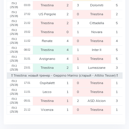
ITA3
Triestina
2
3
Dolomiti
5
03.03
(25/26)
ITA3
US Pergole
2
0
Triestina
2
27.02
(25/26)
ITA3
Triestina
2
3
Cittadella
5
21.02
(25/26)
ITA3
Triestina
0
1
Novara
1
15.02
(25/26)
ITA3
Renate
4
0
Triestina
4
11.02
(25/26)
ITA3
Triestina
4
1
Inter II
5
08.02
(25/26)
ITA3
Arzignano
4
1
Triestina
5
31.01
(25/26)
ITA3
Triestina
2
1
Lumezzane
3
23.01
(25/26)
❗️ Triestina: новый тренер - Geppino Marino
(старый - Attilio Tesser)
❗️
ITA3
Ospitalett
1
0
Triestina
1
17.01
(25/26)
ITA3
Lecco
1
0
Triestina
1
11.01
(25/26)
ITA3
Triestina
1
2
ASD Alcion
3
05.01
(25/26)
ITA3
Vicenza
1
0
Triestina
1
21.12
(25/26)