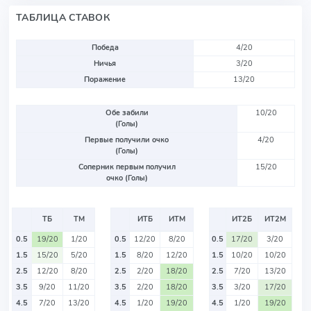
ТАБЛИЦА СТАВОК
Победа
4/20
Ничья
3/20
Поражение
13/20
Обе забили
10/20
(Голы)
Первые получили очко
4/20
(Голы)
Соперник первым получил
15/20
очко (Голы)
ТБ
ТМ
ИТБ
ИТМ
ИТ2Б
ИТ2М
0.5
19/20
1/20
0.5
12/20
8/20
0.5
17/20
3/20
1.5
15/20
5/20
1.5
8/20
12/20
1.5
10/20
10/20
2.5
12/20
8/20
2.5
2/20
18/20
2.5
7/20
13/20
3.5
9/20
11/20
3.5
2/20
18/20
3.5
3/20
17/20
4.5
7/20
13/20
4.5
1/20
19/20
4.5
1/20
19/20