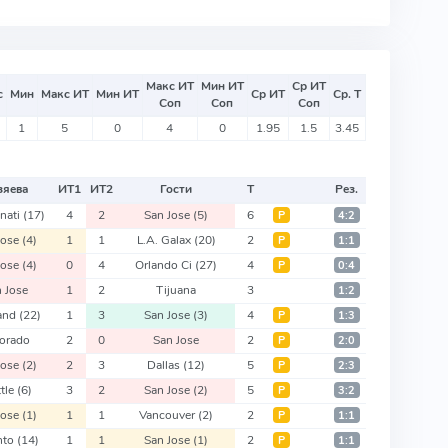
Макс ИТ
Мин ИТ
Ср ИТ
с
Мин
Макс ИТ
Мин ИТ
Ср ИТ
Ср. Т
Соп
Соп
Соп
1
5
0
4
0
1.95
1.5
3.45
зяева
ИТ
1
ИТ
2
Гости
Т
Рез.
nnati
(17)
4
2
San Jose
(5)
6
Р
4:2
Jose
(4)
1
1
L.A. Galax
(20)
2
Р
1:1
Jose
(4)
0
4
Orlando Ci
(27)
4
Р
0:4
 Jose
1
2
Tijuana
3
1:2
land
(22)
1
3
San Jose
(3)
4
Р
1:3
orado
2
0
San Jose
2
Р
2:0
Jose
(2)
2
3
Dallas
(12)
5
Р
2:3
ttle
(6)
3
2
San Jose
(2)
5
Р
3:2
Jose
(1)
1
1
Vancouver
(2)
2
Р
1:1
nto
(14)
1
1
San Jose
(1)
2
Р
1:1