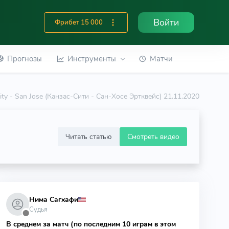
Войти
Фрибет 15 000
Прогнозы
Инструменты
Матчи
ity - San Jose (Канзас-Сити - Сан-Хосе Эртквейс) 21.11.2020
Читать статью
Смотреть видео
Нима Сагхафи
Судья
⬤
В среднем за матч (по последним 10 играм в этом