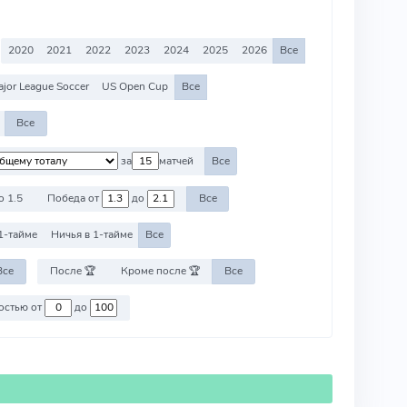
2020
2021
2022
2023
2024
2025
2026
Все
jor League Soccer
US Open Cup
Все
Все
за
матчей
Все
о 1.5
Победа от
до
Все
1-тайме
Ничья в 1-тайме
Все
Все
После 🏆
Кроме после 🏆
Все
Против команд со стоимостью от
до