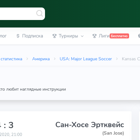
лог
Подписка
Турниры
Лиги
Бесплатно
статистика
Америка
USA: Major League Soccer
Kansas C
 кто любит наглядные инструкции
 : 3
Сан-Хосе Эртквейс
(San Jose)
2020, 21:00