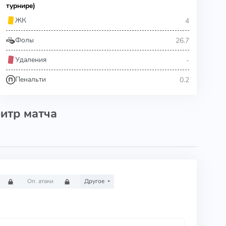
турнире)
4
ЖК
26.7
Фолы
-
Удаления
0.2
Пенальти
итр матча
Оп. атаки
Другое