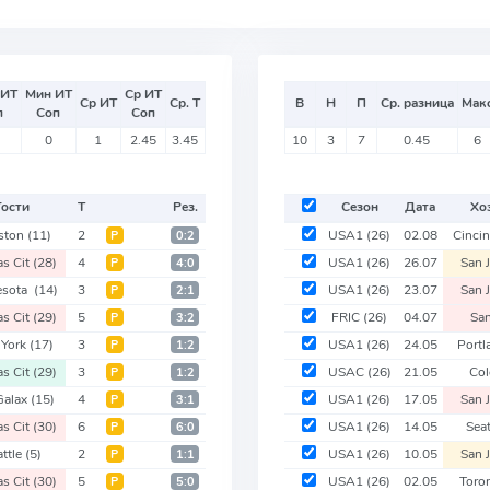
 ИТ
Мин ИТ
Ср ИТ
Ср ИТ
Ср. Т
В
Н
П
Ср. разница
Мак
п
Соп
Соп
0
1
2.45
3.45
10
3
7
0.45
6
Гости
Т
Рез.
Сезон
Дата
Хо
ston
(11)
2
USA1
(26)
02.08
Cinci
Р
0:2
s Cit
(28)
4
USA1
(26)
26.07
San 
Р
4:0
esota
(14)
3
USA1
(26)
23.07
San 
Р
2:1
s Cit
(29)
5
FRIC
(26)
04.07
San
Р
3:2
York
(17)
3
USA1
(26)
24.05
Port
Р
1:2
s Cit
(29)
3
USAC
(26)
21.05
Col
Р
1:2
Galax
(15)
4
USA1
(26)
17.05
San 
Р
3:1
s Cit
(30)
6
USA1
(26)
14.05
Sea
Р
6:0
attle
(5)
2
USA1
(26)
10.05
San 
Р
1:1
s Cit
(30)
5
USA1
(26)
02.05
Toro
Р
5:0