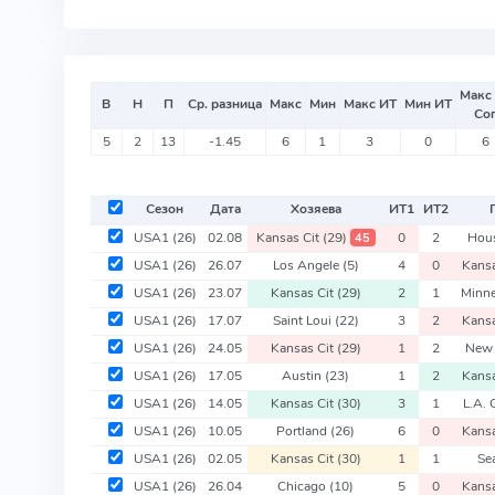
Макс
В
Н
П
Ср. разница
Макс
Мин
Макс ИТ
Мин ИТ
Со
5
2
13
-1.45
6
1
3
0
6
Сезон
Дата
Хозяева
ИТ
1
ИТ
2
USA1
(26)
02.08
Kansas Cit
(29)
0
2
Hou
45
USA1
(26)
26.07
Los Angele
(5)
4
0
Kansa
USA1
(26)
23.07
Kansas Cit
(29)
2
1
Minn
USA1
(26)
17.07
Saint Loui
(22)
3
2
Kansa
USA1
(26)
24.05
Kansas Cit
(29)
1
2
New 
USA1
(26)
17.05
Austin
(23)
1
2
Kansa
USA1
(26)
14.05
Kansas Cit
(30)
3
1
L.A. 
USA1
(26)
10.05
Portland
(26)
6
0
Kansa
USA1
(26)
02.05
Kansas Cit
(30)
1
1
Se
USA1
(26)
26.04
Chicago
(10)
5
0
Kansa