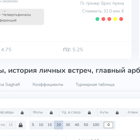
ч окончен
Гл. тренер: Брюс Арена
Стоимость: 32.0 млн. €
- Четвертьфиналы
⬤
⬤
⬤
⬤
⬤
ференций
4.75
П2:
5.25
, история личных встреч, главный арб
a Saghafi
Коэффициенты
Турнирная таблица
Офсайды
Фолы
Уд. в створ
Ауты
Атаки
по
5
10
15
20
30
40
50
100