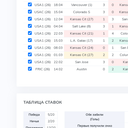
USA1
(26)
18.04
Vancouver
(1)
3
0
Kansa
USAC
(26)
15.04
Colorado S
3
0
Kansa
USA1
(26)
12.04
Kansas Cit
(27)
1
3
San
USA1
(26)
04.04
Salt Lake
(8)
3
1
Kansa
USA1
(26)
22.03
Kansas Cit
(21)
1
4
Colo
USA1
(26)
15.03
L.A. Galax
(17)
1
2
Kansa
USA1
(26)
08.03
Kansas Cit
(24)
0
1
San 
USA1
(26)
01.03
Kansas Cit
(27)
2
2
Colu
USA1
(26)
22.02
San Jose
3
0
Kan
FRIC
(26)
14.02
Austin
0
2
Kan
ТАБЛИЦА СТАВОК
Победа
5/20
Обе забили
(Голы)
Ничья
2/20
Первые получили очко
Поражение
13/20