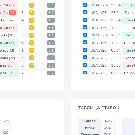
s Cit
(27)
3
USAC
(26)
29.04
San
Р
3:0
s Cit
3
USA1
(26)
26.04
Saint
78
Р
3:0
 Jose
(4)
4
USA1
(26)
23.04
San 
Р
1:3
s Cit
(25)
4
USA1
(26)
19.04
Los A
Р
3:1
rado
(15)
5
USAC
(26)
16.04
San J
Р
1:4
s Cit
(28)
3
USA1
(26)
12.04
Kansa
Р
1:2
Diego
(3)
1
USA1
(26)
05.04
San 
Р
0:1
mbus
(23)
4
USA1
(26)
22.03
Vanc
Р
2:2
sas Cit
3
USA1
(26)
15.03
San 
Р
3:0
sas Cit
2
USA1
(26)
08.03
Phila
0:2
ТАБЛИЦА СТАВОК
11/20
Победа
10/20
Ничья
3/20
4/20
Поражение
7/20