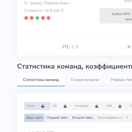
Мат
Гл. тренер: Рафаэль Вики
Стоимость: 34.8 млн. €
Кубок МЛС 
⬤
⬤
⬤
⬤
⬤
кон
П1:
1.5
Х:
Статистика команд, коэффициенты
Статистика команд
Очные встречи
Рефери Nim
Голы
xG
Угловые
ЖК
Весь матч
Первый тайм
Второй тайм
На интервале с