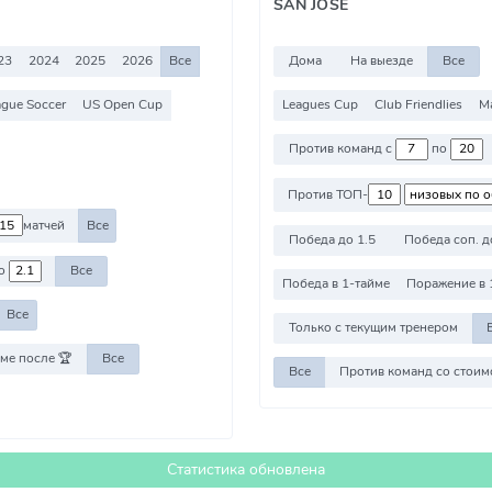
SAN JOSE
23
2024
2025
2026
Все
Дома
На выезде
Все
ague Soccer
US Open Cup
Leagues Cup
Club Friendlies
Ma
Против команд с
по
Против ТОП-
матчей
Все
Победа до 1.5
Победа соп. д
о
Все
Победа в 1-тайме
Поражение в 
Все
Только с текущим тренером
ме после 🏆
Все
Все
Статистика обновлена