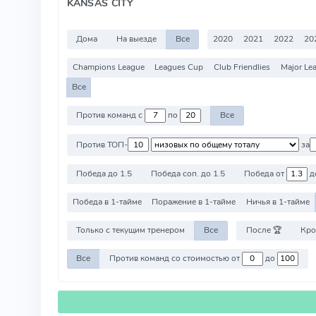
KANSAS CITY
Дома
На выезде
Все
2020
2021
2022
20
Champions League
Leagues Cup
Club Friendlies
Major Le
Все
Против команд с
по
Все
Против ТОП-
за
Победа до 1.5
Победа соп. до 1.5
Победа от
д
Победа в 1-тайме
Поражение в 1-тайме
Ничья в 1-тайме
Только с текущим тренером
Все
После 🏆
Кро
Все
Против команд со стоимостью от
до