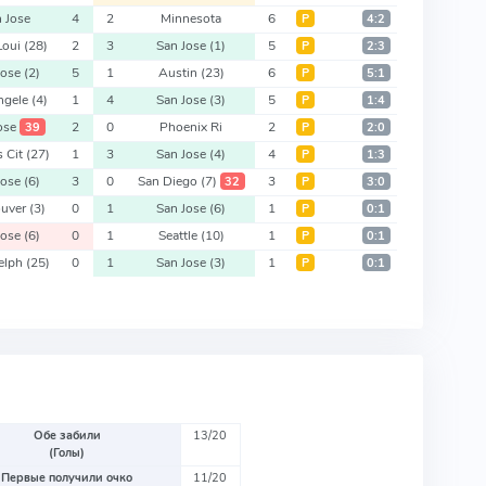
 Jose
4
2
Minnesota
6
Р
4:2
 Loui
(28)
2
3
San Jose
(1)
5
Р
2:3
Jose
(2)
5
1
Austin
(23)
6
Р
5:1
ngele
(4)
1
4
San Jose
(3)
5
Р
1:4
ose
2
0
Phoenix Ri
2
39
Р
2:0
s Cit
(27)
1
3
San Jose
(4)
4
Р
1:3
Jose
(6)
3
0
San Diego
(7)
3
32
Р
3:0
ouver
(3)
0
1
San Jose
(6)
1
Р
0:1
Jose
(6)
0
1
Seattle
(10)
1
Р
0:1
delph
(25)
0
1
San Jose
(3)
1
Р
0:1
Обе забили
13/20
(Голы)
Первые получили очко
11/20