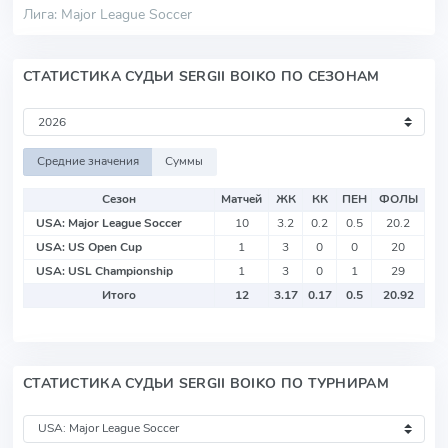
Лига: Major League Soccer
СТАТИСТИКА СУДЬИ SERGII BOIKO ПО СЕЗОНАМ
Средние значения
Суммы
Сезон
Матчей
ЖК
КК
ПЕН
ФОЛЫ
USA: Major League Soccer
10
3.2
0.2
0.5
20.2
USA: US Open Cup
1
3
0
0
20
USA: USL Championship
1
3
0
1
29
Итого
12
3.17
0.17
0.5
20.92
СТАТИСТИКА СУДЬИ SERGII BOIKO ПО ТУРНИРАМ