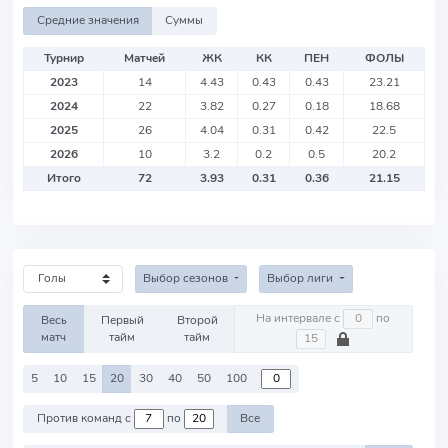
Средние значения
Суммы
Турнир
Матчей
ЖК
КК
ПЕН
ФОЛЫ
2023
14
4.43
0.43
0.43
23.21
2024
22
3.82
0.27
0.18
18.68
2025
26
4.04
0.31
0.42
22.5
2026
10
3.2
0.2
0.5
20.2
Итого
72
3.93
0.31
0.36
21.15
Выбор сезонов
Выбор лиги
На интервале с
по
Весь
Первый
Второй
матч
тайм
тайм
5
10
15
20
30
40
50
100
Против команд с
по
Все