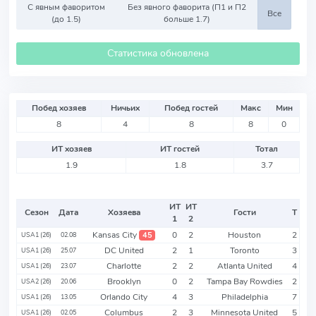
С явным фаворитом
Без явного фаворита (П1 и П2
Все
(до 1.5)
больше 1.7)
Статистика обновлена
Побед хозяев
Ничьих
Побед гостей
Макс
Мин
8
4
8
8
0
ИТ хозяев
ИТ гостей
Тотал
1.9
1.8
3.7
ИТ
ИТ
Сезон
Дата
Хозяева
Гости
Т
1
2
Kansas City
0
2
Houston
2
45
USA1 (26)
02.08
DC United
2
1
Toronto
3
USA1 (26)
25.07
Charlotte
2
2
Atlanta United
4
USA1 (26)
23.07
Brooklyn
0
2
Tampa Bay Rowdies
2
USA2 (26)
20.06
Orlando City
4
3
Philadelphia
7
USA1 (26)
13.05
Columbus
2
3
Minnesota United
5
USA1 (26)
02.05