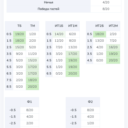
Ничья
4/20
Победа гостей
8/20
ТБ
ТМ
ИТ1Б
ИТ1М
ИТ2Б
ИТ2М
0.5
19/20
1/20
0.5
14/20
6/20
0.5
18/20
2/20
1.5
18/20
2/20
1.5
12/20
8/20
1.5
13/20
7/20
2.5
15/20
5/20
2.5
7/20
13/20
2.5
4/20
16/20
3.5
9/20
11/20
3.5
3/20
17/20
3.5
1/20
19/20
4.5
5/20
15/20
4.5
1/20
19/20
4.5
0/20
20/20
5.5
3/20
17/20
5.5
1/20
19/20
6.5
3/20
17/20
6.5
0/20
20/20
7.5
2/20
18/20
8.5
0/20
20/20
Ф1
Ф2
-0.5
8/20
-0.5
8/20
-1.5
4/20
-1.5
4/20
-2.5
2/20
-2.5
1/20