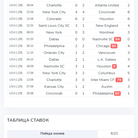
Charlotte
0
2
Atlanta United
2
USAC (26)
28.04
New York City
4
4
Cincinnati
8
USA1 (26)
22.04
Colorado
6
2
Houston
8
USA1 (26)
12.04
Saint Louis City SC
3
1
New England
4
USA1 (26)
22.03
New York
0
3
Montreal
3
USA1 (26)
08.03
Dallas
0
0
Nashville SC
0
84
USA1 (26)
01.03
Philadelphia
2
2
Chicago
4
90
USA1 (25)
26.10
Orlando City
1
2
Vancouver
3
USA1 (25)
11.10
Dallas
2
1
L.A. Galaxy
3
USA1 (25)
04.10
Nashville SC
3
1
Houston
4
9
USA1 (25)
28.09
New York City
3
2
Columbus
5
USA1 (25)
17.09
Charlotte
3
0
Inter Miami CF
3
79
USA1 (25)
13.09
Kansas City
1
2
Austin
3
USA1 (25)
07.09
Cincinnati
0
1
Philadelphia
1
60
USA1 (25)
30.08
ТАБЛИЦА СТАВОК
Победа хозяев
8/20