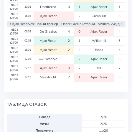
NED2
Dordrecht
0
1
Ajax Reser
1
20.02
(25/26)
NED2
Ajax Reser
1
2
Cambuur
3
16.02
(25/26)
❗️ Ajax Reserves: новый тренер - Oscar Garcia
(старый - Willem Weijs)
❗️
NED2
De Graafsc
4
0
Ajax Reser
4
06.02
(25/26)
NED2
Ajax Reser
2
1
Willem II
3
02.02
(25/26)
NED2
Ajax Reser
2
2
Roda
4
19.01
(25/26)
NED2
AZ Reserve
1
2
Ajax Reser
3
12.01
(25/26)
NED2
Ajax Reser
0
2
RKC
2
22.12
(25/26)
NED2
Maastricht
2
1
Ajax Reser
3
12.12
(25/26)
ТАБЛИЦА СТАВОК
Победа
7/20
Ничья
2/20
Поражение
11/20