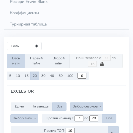
Рефери Erwin Blank
Коэффициенты
Турнирная таблица
На интервале с
по
Весь
Первый
Второй
матч
тайм
тайм
5
10
15
20
30
40
50
100
EXCELSIOR
Дома
На выезде
Все
Выбор сезонов
Выбор лиги
Против команд с
по
Все
Против ТОП-