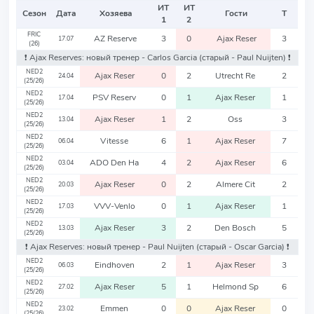
ИТ
ИТ
Сезон
Дата
Хозяева
Гости
Т
1
2
FRIC
AZ Reserve
3
0
Ajax Reser
3
17.07
(26)
❗️ Ajax Reserves: новый тренер - Carlos Garcia
(старый - Paul Nuijten)
❗️
NED2
Ajax Reser
0
2
Utrecht Re
2
24.04
(25/26)
NED2
PSV Reserv
0
1
Ajax Reser
1
17.04
(25/26)
NED2
Ajax Reser
1
2
Oss
3
13.04
(25/26)
NED2
Vitesse
6
1
Ajax Reser
7
06.04
(25/26)
NED2
ADO Den Ha
4
2
Ajax Reser
6
03.04
(25/26)
NED2
Ajax Reser
0
2
Almere Cit
2
20.03
(25/26)
NED2
VVV-Venlo
0
1
Ajax Reser
1
17.03
(25/26)
NED2
Ajax Reser
3
2
Den Bosch
5
13.03
(25/26)
❗️ Ajax Reserves: новый тренер - Paul Nuijten
(старый - Oscar Garcia)
❗️
NED2
Eindhoven
2
1
Ajax Reser
3
06.03
(25/26)
NED2
Ajax Reser
5
1
Helmond Sp
6
27.02
(25/26)
NED2
Emmen
0
0
Ajax Reser
0
23.02
(25/26)