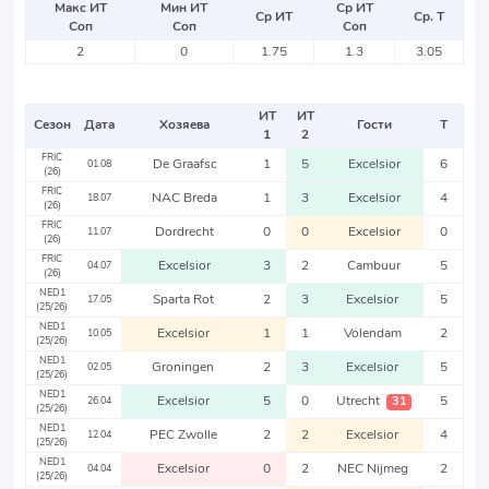
Макс ИТ
Мин ИТ
Ср ИТ
Ср ИТ
Ср. Т
Соп
Соп
Соп
2
0
1.75
1.3
3.05
ИТ
ИТ
Сезон
Дата
Хозяева
Гости
Т
1
2
FRIC
De Graafsc
1
5
Excelsior
6
01.08
(26)
FRIC
NAC Breda
1
3
Excelsior
4
18.07
(26)
FRIC
Dordrecht
0
0
Excelsior
0
11.07
(26)
FRIC
Excelsior
3
2
Cambuur
5
04.07
(26)
NED1
Sparta Rot
2
3
Excelsior
5
17.05
(25/26)
NED1
Excelsior
1
1
Volendam
2
10.05
(25/26)
NED1
Groningen
2
3
Excelsior
5
02.05
(25/26)
NED1
Excelsior
5
0
Utrecht
5
31
26.04
(25/26)
NED1
PEC Zwolle
2
2
Excelsior
4
12.04
(25/26)
NED1
Excelsior
0
2
NEC Nijmeg
2
04.04
(25/26)