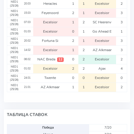
NED1
Heracles
1
1
Excelsior
2
20.03
(25/26)
NED1
Feyenoord
2
1
Excelsior
3
15.03
(25/26)
NED1
Excelsior
1
2
SC Heerenv
3
07.03
(25/26)
NED1
Excelsior
0
1
Go Ahead E
1
01.03
(25/26)
NED1
Fortuna Si
2
1
Excelsior
3
20.02
(25/26)
NED1
Excelsior
1
2
AZ Alkmaar
3
14.02
(25/26)
NED1
NAC Breda
0
2
Excelsior
2
12
06.02
(25/26)
NED1
Excelsior
2
2
Ajax
4
01.02
(25/26)
NED1
Twente
0
0
Excelsior
0
24.01
(25/26)
NED1
AZ Alkmaar
1
1
Excelsior
2
21.01
(25/26)
ТАБЛИЦА СТАВОК
Победа
7/20