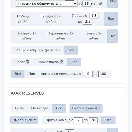
Все
за
матчей
Победа от
Победа
Победа соп.
Все
до 1.5
до 1.5
до
Победа в 1-
Поражение в 1-
Ничья в 1-
Все
тайме
тайме
тайме
Только с текущим тренером
Все
После 🏆
Кроме после 🏆
Все
Все
Против команд со стоимостью от
до
AJAX RESERVES
Дома
На выезде
Все
Выбор сезонов
Выбор лиги
Против команд с
по
Все