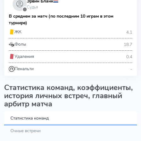
Эрвин Бланк
Судья
⬤
В среднем за матч (по последним 10 играм в этом
турнире)
4.1
ЖК
18.7
Фолы
0.4
Удаления
-
Пенальти
Статистика команд, коэффициенты,
история личных встреч, главный
арбитр матча
Статистика команд
Очные встречи