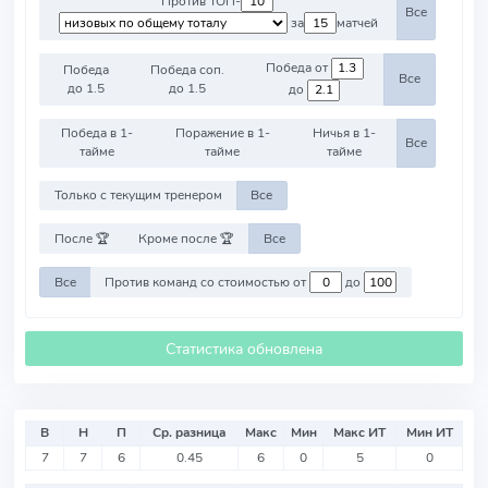
Против ТОП-
Все
за
матчей
Победа от
Победа
Победа соп.
Все
до 1.5
до 1.5
до
Победа в 1-
Поражение в 1-
Ничья в 1-
Все
тайме
тайме
тайме
Только с текущим тренером
Все
После 🏆
Кроме после 🏆
Все
Все
Против команд со стоимостью от
до
Статистика обновлена
В
Н
П
Ср. разница
Макс
Мин
Макс ИТ
Мин ИТ
7
7
6
0.45
6
0
5
0