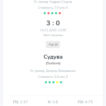
Гл. тренер: Андрюс Скерла
Стоимость: 7.5 млн. €
⬤
⬤
⬤
⬤
⬤
3 : 0
14.11.2020, 13:00
Матч окончен
Тур 20
Судува
(Suduva)
Гл. тренер: Донатас Венцявичюс
Стоимость: 5.9 млн. €
⬤
⬤
⬤
⬤
⬤
П1:
1.57
Х:
3.8
П2:
4.75