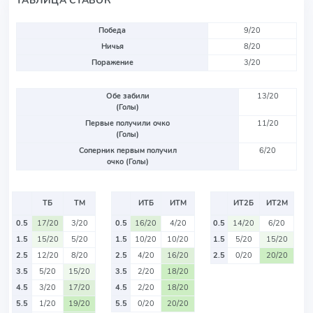
ТАБЛИЦА СТАВОК
Победа
9/20
Ничья
8/20
Поражение
3/20
Обе забили
13/20
(Голы)
Первые получили очко
11/20
(Голы)
Соперник первым получил
6/20
очко (Голы)
ТБ
ТМ
ИТБ
ИТМ
ИТ2Б
ИТ2М
0.5
17/20
3/20
0.5
16/20
4/20
0.5
14/20
6/20
1.5
15/20
5/20
1.5
10/20
10/20
1.5
5/20
15/20
2.5
12/20
8/20
2.5
4/20
16/20
2.5
0/20
20/20
3.5
5/20
15/20
3.5
2/20
18/20
4.5
3/20
17/20
4.5
2/20
18/20
5.5
1/20
19/20
5.5
0/20
20/20