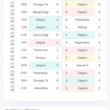
LIT1
Dziugas Te
0
0
Zalgiris
0
28.06
(26)
LIT1
Banga Garg
3
0
Zalgiris
3
20.06
(26)
LIT1
Zalgiris
3
0
Panevezys
3
16.06
(26)
LIT1
Zalgiris
3
2
Riteriai
5
12.06
(26)
LIT1
Kauno Zalg
0
1
Zalgiris
1
31.05
(26)
LIT1
Zalgiris
1
3
Hegelmann
4
24.05
(26)
LIT1
Transinves
1
0
Zalgiris
1
17.05
(26)
LIT1
Suduva
1
1
Zalgiris
2
10.05
(26)
LIT1
Zalgiris
3
1
Siauliai F
4
06.05
(26)
LIT1
Panevezys
2
1
Zalgiris
3
03.05
(26)
LIT1
Dziugas Te
0
3
Zalgiris
3
26.04
(26)
LITC
Atmosfera
2
1
Zalgiris
3
21.04
(26)