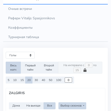
Очные встречи
Рефери Vitalijs Spasjonnikovs
Коэффициенты
Турнирная таблица
На интервале с
по
Весь
Первый
Второй
матч
тайм
тайм
5
10
15
20
30
40
50
100
ZALGIRIS
Дома
На выезде
Все
Выбор сезонов