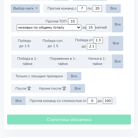
Выбор лиги
Против команд с
по
Все
Против ТОП-
Все
за
матчей
Победа от
Победа
Победа соп.
Все
до 1.5
до 1.5
до
Победа в 1-
Поражение в 1-
Ничья в 1-
Все
тайме
тайме
тайме
Только с текущим тренером
Все
После 🏆
Кроме после 🏆
Все
Все
Против команд со стоимостью от
до
Статистика обновлена