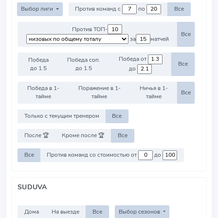
Выбор лиги
Против команд с
по
Все
Против ТОП-
Все
за
матчей
Победа от
Победа
Победа соп.
Все
до 1.5
до 1.5
до
Победа в 1-
Поражение в 1-
Ничья в 1-
Все
тайме
тайме
тайме
Только с текущим тренером
Все
После 🏆
Кроме после 🏆
Все
Все
Против команд со стоимостью от
до
SUDUVA
Дома
На выезде
Все
Выбор сезонов