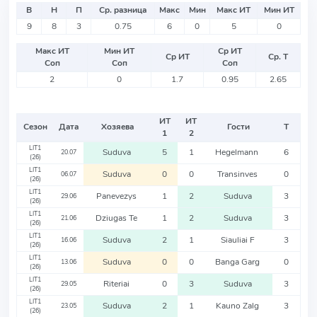
В
Н
П
Ср. разница
Макс
Мин
Макс ИТ
Мин ИТ
9
8
3
0.75
6
0
5
0
Макс ИТ
Мин ИТ
Ср ИТ
Ср ИТ
Ср. Т
Соп
Соп
Соп
2
0
1.7
0.95
2.65
ИТ
ИТ
Сезон
Дата
Хозяева
Гости
Т
1
2
LIT1
Suduva
5
1
Hegelmann
6
20.07
(26)
LIT1
Suduva
0
0
Transinves
0
06.07
(26)
LIT1
Panevezys
1
2
Suduva
3
29.06
(26)
LIT1
Dziugas Te
1
2
Suduva
3
21.06
(26)
LIT1
Suduva
2
1
Siauliai F
3
16.06
(26)
LIT1
Suduva
0
0
Banga Garg
0
13.06
(26)
LIT1
Riteriai
0
3
Suduva
3
29.05
(26)
LIT1
Suduva
2
1
Kauno Zalg
3
23.05
(26)