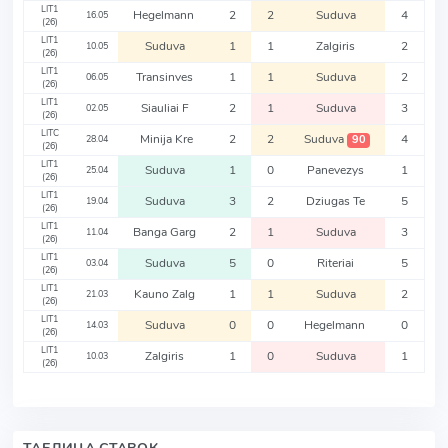
LIT1
Hegelmann
2
2
Suduva
4
16.05
(26)
LIT1
Suduva
1
1
Zalgiris
2
10.05
(26)
LIT1
Transinves
1
1
Suduva
2
06.05
(26)
LIT1
Siauliai F
2
1
Suduva
3
02.05
(26)
LITC
Minija Kre
2
2
Suduva
4
90
28.04
(26)
LIT1
Suduva
1
0
Panevezys
1
25.04
(26)
LIT1
Suduva
3
2
Dziugas Te
5
19.04
(26)
LIT1
Banga Garg
2
1
Suduva
3
11.04
(26)
LIT1
Suduva
5
0
Riteriai
5
03.04
(26)
LIT1
Kauno Zalg
1
1
Suduva
2
21.03
(26)
LIT1
Suduva
0
0
Hegelmann
0
14.03
(26)
LIT1
Zalgiris
1
0
Suduva
1
10.03
(26)