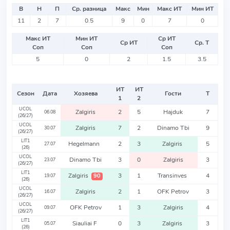
В
Н
П
Ср. разница
Макс
Мин
Макс ИТ
Мин ИТ
11
2
7
0.5
9
0
7
0
Макс ИТ
Мин ИТ
Ср ИТ
Ср ИТ
Ср. Т
Соп
Соп
Соп
5
0
2
1.5
3.5
ИТ
ИТ
Сезон
Дата
Хозяева
Гости
Т
1
2
UCOL
Zalgiris
2
5
Hajduk
7
06.08
(26/27)
UCOL
Zalgiris
7
2
Dinamo Tbi
9
30.07
(26/27)
LIT1
Hegelmann
2
3
Zalgiris
5
27.07
(26)
UCOL
Dinamo Tbi
3
0
Zalgiris
3
23.07
(26/27)
LIT1
Zalgiris
3
1
Transinves
4
90
19.07
(26)
UCOL
Zalgiris
2
1
OFK Petrov
3
16.07
(26/27)
UCOL
OFK Petrov
1
3
Zalgiris
4
09.07
(26/27)
LIT1
Siauliai F
0
3
Zalgiris
3
05.07
(26)