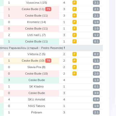
1
Vysocina J
(15)
4
Р
3:1
1
Ceske Bude
(11)
3
75
Р
2:1
1
Ceske Bude
(11)
3
Р
2:1
0
Kromeriz
(14)
1
Р
1:0
0
Ceske Bude
(11)
1
Р
1:0
2
Usti nad L
(7)
3
Р
1:2
1
Ceske Bude
(11)
1
Р
0:1
odimos Papavasiliou
(старый - Pedro Resende)
❗️
2
Viktoria Z
(5)
2
Р
0:2
1
Ceske Bude
(10)
2
78
Р
1:1
0
Slavia Pra
(8)
2
Р
2:0
0
Ceske Bude
(10)
2
Р
2:0
3
Ceske Bude
4
1:3
1
SK Kladno
1
0:1
0
Ceske Bude
3
3:0
4
SKU Amstet
4
0:4
0
MAS Tabors
1
1:0
1
Pribram
3
2:1