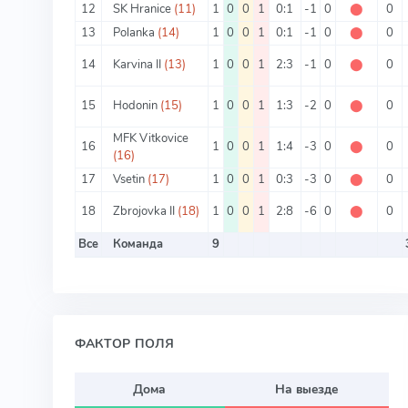
12
SK Hranice
(11)
1
0
0
1
0:1
-1
0
⬤
0
13
Polanka
(14)
1
0
0
1
0:1
-1
0
⬤
0
14
Karvina II
(13)
1
0
0
1
2:3
-1
0
⬤
0
15
Hodonin
(15)
1
0
0
1
1:3
-2
0
⬤
0
MFK Vitkovice
16
1
0
0
1
1:4
-3
0
⬤
0
(16)
17
Vsetin
(17)
1
0
0
1
0:3
-3
0
⬤
0
18
Zbrojovka II
(18)
1
0
0
1
2:8
-6
0
⬤
0
Все
Команда
9
ФАКТОР ПОЛЯ
Дома
На выезде