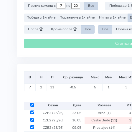
Против команд с
по
Все
Победа до 1.
Победа в 1-тайме
Поражение в 1-тайме
Ничья в 1-тайме
В
После 🏆
Кроме после 🏆
Все
Все
Статист
В
Н
П
Ср. разница
Макс
Мин
Макс И
7
2
11
-0.5
5
1
3
Сезон
Дата
Хозяева
ИТ
CZE2
(25/26)
23.05
Brno
(1)
4
CZE2
(25/26)
16.05
Ceske Bude
(11)
1
CZE2
(25/26)
09.05
Prostejov
(14)
1