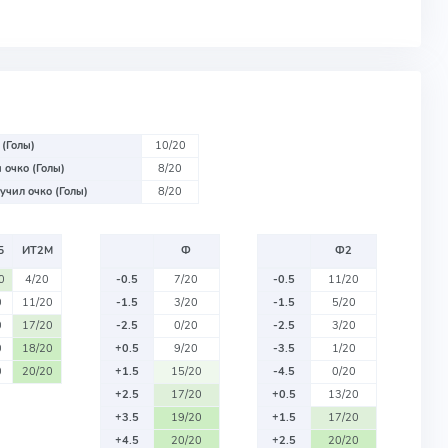
 (Голы)
10/20
 очко (Голы)
8/20
учил очко (Голы)
8/20
Б
ИТ2М
Ф
Ф2
0
4/20
-0.5
7/20
-0.5
11/20
0
11/20
-1.5
3/20
-1.5
5/20
0
17/20
-2.5
0/20
-2.5
3/20
0
18/20
+0.5
9/20
-3.5
1/20
0
20/20
+1.5
15/20
-4.5
0/20
+2.5
17/20
+0.5
13/20
+3.5
19/20
+1.5
17/20
+4.5
20/20
+2.5
20/20