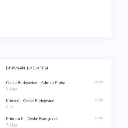
БЛИЖАЙШИЕ ИГРЫ
Ceske Budejovice - Admira Praha
08.08
3. Liga
Krimice - Ceske Budejovice
11.08
Cup
Pribram II - Ceske Budejovice
15.08
3. Liga