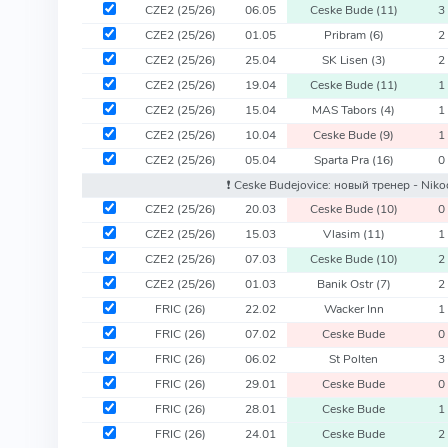
CZE2
(25/26)
06.05
Ceske Bude
(11)
3
CZE2
(25/26)
01.05
Pribram
(6)
2
CZE2
(25/26)
25.04
SK Lisen
(3)
2
CZE2
(25/26)
19.04
Ceske Bude
(11)
1
CZE2
(25/26)
15.04
MAS Tabors
(4)
1
CZE2
(25/26)
10.04
Ceske Bude
(9)
1
CZE2
(25/26)
05.04
Sparta Pra
(16)
0
❗️ Ceske Budejovice: новый тренер - Nik
CZE2
(25/26)
20.03
Ceske Bude
(10)
0
CZE2
(25/26)
15.03
Vlasim
(11)
1
CZE2
(25/26)
07.03
Ceske Bude
(10)
2
CZE2
(25/26)
01.03
Banik Ostr
(7)
2
FRIC
(26)
22.02
Wacker Inn
1
FRIC
(26)
07.02
Ceske Bude
0
FRIC
(26)
06.02
St Polten
3
FRIC
(26)
29.01
Ceske Bude
0
FRIC
(26)
28.01
Ceske Bude
1
FRIC
(26)
24.01
Ceske Bude
2