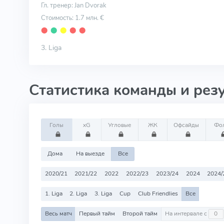
Гл. тренер: Jan Dvorak
Стоимость: 1.7 млн. €
⬤
⬤
⬤
⬤
⬤
3. Liga
Статистика команды и рез
Голы
xG
Угловые
ЖК
Офсайды
Фо
Дома
На выезде
Все
2020/21
2021/22
2022
2022/23
2023/24
2024
2024/
1. Liga
2. Liga
3. Liga
Cup
Club Friendlies
Все
Весь матч
Первый тайм
Второй тайм
На интервале с