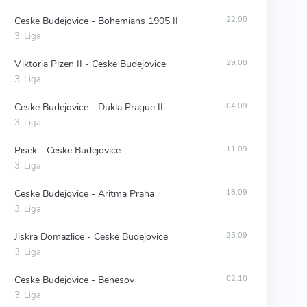
Ceske Budejovice - Bohemians 1905 II
22.08
3. Liga
Viktoria Plzen II - Ceske Budejovice
29.08
3. Liga
Ceske Budejovice - Dukla Prague II
04.09
3. Liga
Pisek - Ceske Budejovice
11.09
3. Liga
Ceske Budejovice - Aritma Praha
18.09
3. Liga
Jiskra Domazlice - Ceske Budejovice
25.09
3. Liga
Ceske Budejovice - Benesov
02.10
3. Liga