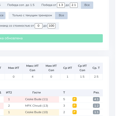
5
Победа соп. до 1.5
Победа от
до
Все
се
Только с текущим тренером
Все
Против команд со стоимостью от
до
ика обновлена
Макс ИТ
Мин ИТ
Ср ИТ
Т
Мин ИТ
Ср ИТ
Ср. Т
Соп
Соп
Соп
0
4
0
1
1.5
2.5
1
ИТ
2
Гости
Т
Рез.
1
Ceske Bude
(11)
5
Р
4:1
2
MFK Chrudi
(13)
3
Р
1:2
1
Ceske Bude
(10)
2
Р
1:1