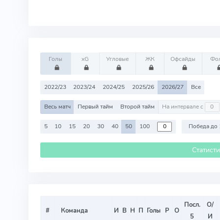
Голы
xG
Угловые
ЖК
Офсайды
Фо
2022/23
2023/24
2024/25
2025/26
2026/27
Все
Весь матч
Первый тайм
Второй тайм
На интервале с
5
10
15
20
30
40
50
100
Победа до 
Статист
Посл.
О/
#
Команда
И
В
Н
П
Голы
Р
О
5
И