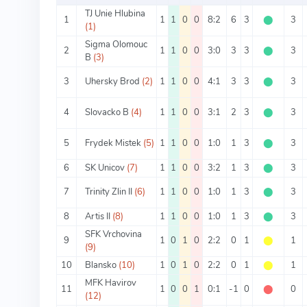
TJ Unie Hlubina
1
1
1
0
0
8:2
6
3
⬤
3
(1)
Sigma Olomouc
2
1
1
0
0
3:0
3
3
⬤
3
B
(3)
3
Uhersky Brod
(2)
1
1
0
0
4:1
3
3
⬤
3
4
Slovacko B
(4)
1
1
0
0
3:1
2
3
⬤
3
5
Frydek Mistek
(5)
1
1
0
0
1:0
1
3
⬤
3
6
SK Unicov
(7)
1
1
0
0
3:2
1
3
⬤
3
7
Trinity Zlin II
(6)
1
1
0
0
1:0
1
3
⬤
3
8
Artis II
(8)
1
1
0
0
1:0
1
3
⬤
3
SFK Vrchovina
9
1
0
1
0
2:2
0
1
⬤
1
(9)
10
Blansko
(10)
1
0
1
0
2:2
0
1
⬤
1
MFK Havirov
11
1
0
0
1
0:1
-1
0
⬤
0
(12)