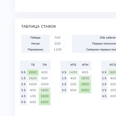
ТАБЛИЦА СТАВОК
Победа
7/20
Обе забили
Ничья
2/20
Первые получили
Поражение
11/20
Соперник первым пол
ТБ
ТМ
ИТБ
ИТМ
ИТ2
0.5
20/20
0/20
0.5
14/20
6/20
0.5
16/2
1.5
15/20
5/20
1.5
4/20
16/20
1.5
9/2
2.5
10/20
10/20
2.5
2/20
18/20
2.5
3/2
3.5
4/20
16/20
3.5
0/20
20/20
3.5
2/2
4.5
1/20
19/20
4.5
0/2
5.5
0/20
20/20