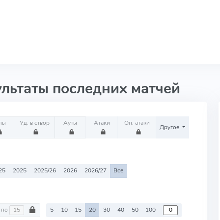
ультаты последних матчей
лы
Уд. в створ
Ауты
Атаки
Оп. атаки
Другое
25
2025
2025/26
2026
2026/27
Все
по
5
10
15
20
30
40
50
100