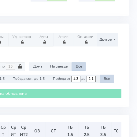
лы
Уд. в створ
Ауты
Атаки
Оп. атаки
Другое
по
Дома
На выезде
Все
1.5
Победа соп. до 1.5
Победа от
до
Все
ика обновлена
Ср
Ср
Ср
ТБ
ТБ
ТБ
ОЗ
СП
ТС
Т
ИТ
ИТ2
1.5
2.5
3.5