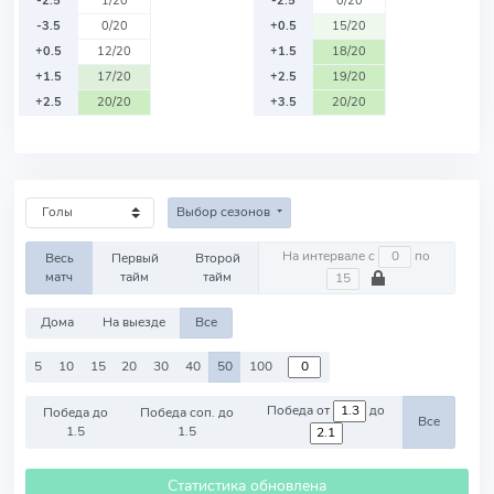
-2.5
1/20
-2.5
0/20
-3.5
0/20
+0.5
15/20
+0.5
12/20
+1.5
18/20
+1.5
17/20
+2.5
19/20
+2.5
20/20
+3.5
20/20
Выбор сезонов
На интервале с
по
Весь
Первый
Второй
матч
тайм
тайм
Дома
На выезде
Все
5
10
15
20
30
40
50
100
Победа от
до
Победа до
Победа соп. до
Все
1.5
1.5
Статистика обновлена