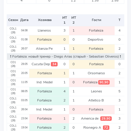
4
0
1.2
1.35
2.55
ИТ
ИТ
Сезон
Дата
Хозяева
Гости
Т
1
2
COL1
Llaneros
3
1
Fortaleza
4
04.08
(26)
COL1
Fortaleza
0
0
Deportivo
0
01.08
(26)
COL1
Alianza Pe
1
1
Fortaleza
2
26.07
(26)
❗️ Fortaleza: новый тренер - Diego Arias
(старый - Sebastian Oliveros)
❗️
CO1
Cucuta Dep
0
0
Fortaleza
0
34
29.05
(26)
CO1
Fortaleza
1
1
Orsomarso
2
20.05
(26)
CO1
Ind. Medel
1
0
Fortaleza
1
90,90
11.05
(26)
CO1
Fortaleza
4
1
Leones
5
08.05
(26)
COL1
Fortaleza
2
1
Atletico B
3
03.05
(26)
COL1
Ind. Medel
1
0
Fortaleza
1
26.04
(26)
COL1
Fortaleza
1
2
America de
3
29,90
23.04
(26)
COL1
Fortaleza
2
0
Rionegro A
2
72
19.04
(26)