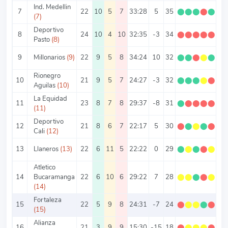
Ind. Medellin
7
22
10
5
7
33:28
5
35
⬤
⬤
⬤
⬤
⬤
1.
(7)
Deportivo
8
24
10
4
10
32:35
-3
34
⬤
⬤
⬤
⬤
⬤
1.
Pasto
(8)
9
Millonarios
(9)
22
9
5
8
34:24
10
32
⬤
⬤
⬤
⬤
⬤
1.
Rionegro
10
21
9
5
7
24:27
-3
32
⬤
⬤
⬤
⬤
⬤
1.
Aguilas
(10)
La Equidad
11
23
8
7
8
29:37
-8
31
⬤
⬤
⬤
⬤
⬤
1.
(11)
Deportivo
12
21
8
6
7
22:17
5
30
⬤
⬤
⬤
⬤
⬤
1.
Cali
(12)
13
Llaneros
(13)
22
6
11
5
22:22
0
29
⬤
⬤
⬤
⬤
⬤
1.
Atletico
14
Bucaramanga
22
6
10
6
29:22
7
28
⬤
⬤
⬤
⬤
⬤
1.
(14)
Fortaleza
15
22
5
9
8
24:31
-7
24
⬤
⬤
⬤
⬤
⬤
1.
(15)
Alianza
16
21
3
9
9
15:30
-15
18
⬤
⬤
⬤
⬤
⬤
0.