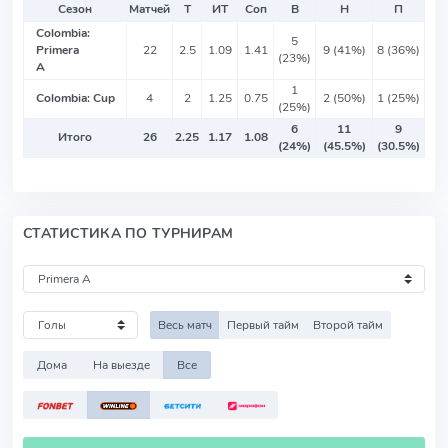
Сезон
Матчей
Т
ИТ
Соп
В
Н
П
Colombia:
5
Primera
22
2.5
1.09
1.41
9 (41%)
8 (36%)
(23%)
A
1
Colombia: Cup
4
2
1.25
0.75
2 (50%)
1 (25%)
(25%)
6
11
9
Итого
26
2.25
1.17
1.08
(24%)
(45.5%)
(30.5%)
СТАТИСТИКА ПО ТУРНИРАМ
Весь матч
Первый тайм
Второй тайм
Дома
На выезде
Все