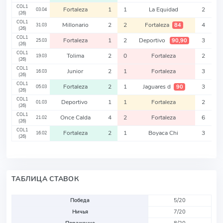
COL1
Fortaleza
1
1
La Equidad
2
03.04
(26)
COL1
Millonario
2
2
Fortaleza
4
84
31.03
(26)
COL1
Fortaleza
1
2
Deportivo
3
90,90
25.03
(26)
COL1
Tolima
2
0
Fortaleza
2
19.03
(26)
COL1
Junior
2
1
Fortaleza
3
16.03
(26)
COL1
Fortaleza
2
1
Jaguares d
3
90
05.03
(26)
COL1
Deportivo
1
1
Fortaleza
2
01.03
(26)
COL1
Once Calda
4
2
Fortaleza
6
21.02
(26)
COL1
Fortaleza
2
1
Boyaca Chi
3
16.02
(26)
ТАБЛИЦА СТАВОК
Победа
5/20
Ничья
7/20