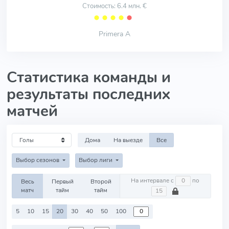
Стоимость: 6.4 млн. €
⬤
⬤
⬤
⬤
⬤
Primera A
Статистика команды и
результаты последних
матчей
Дома
На выезде
Все
Выбор сезонов
Выбор лиги
На интервале с
по
Весь
Первый
Второй
матч
тайм
тайм
5
10
15
20
30
40
50
100