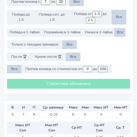
Против команд с
по
Все
Победа от
до
Победа до
Победа соп. до
Все
1.5
1.5
Победа в 1-тайме
Поражение в 1-тайме
Ничья в 1-тайме
Все
Только с текущим тренером
Все
После 🏆
Кроме после 🏆
Все
Все
Против команд со стоимостью от
до
Статистика обновлена
В
Н
П
Ср. разница
Макс
Мин
Макс ИТ
Мин ИТ
5
7
8
-0.15
6
0
4
0
Макс ИТ
Мин ИТ
Ср ИТ
Ср ИТ
Ср. Т
Соп
Соп
Соп