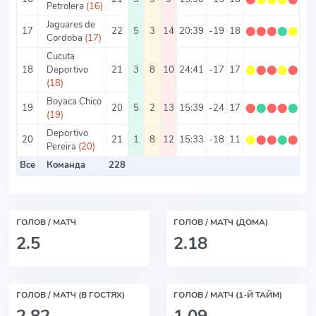
Petrolera
(16)
Jaguares de
17
22
5
3
14
20:39
-19
18
⬤
⬤
⬤
⬤
⬤
0.
Cordoba
(17)
Cucuta
18
Deportivo
21
3
8
10
24:41
-17
17
⬤
⬤
⬤
⬤
⬤
0.
(18)
Boyaca Chico
19
20
5
2
13
15:39
-24
17
⬤
⬤
⬤
⬤
⬤
0.
(19)
Deportivo
20
21
1
8
12
15:33
-18
11
⬤
⬤
⬤
⬤
⬤
0.
Pereira
(20)
Все
Команда
228
ГОЛОВ / МАТЧ
ГОЛОВ / МАТЧ (ДОМА)
2.5
2.18
ГОЛОВ / МАТЧ (В ГОСТЯХ)
ГОЛОВ / МАТЧ (1-Й ТАЙМ)
2.82
1.09