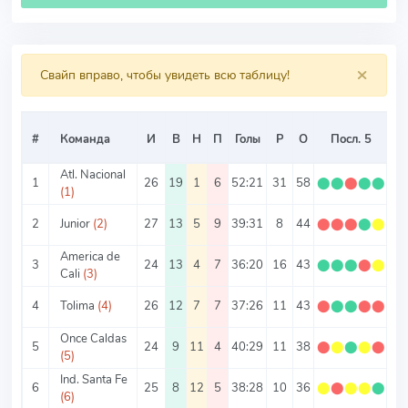
×
Свайп вправо, чтобы увидеть всю таблицу!
#
Команда
И
В
Н
П
Голы
Р
О
Посл. 5
О/
Atl. Nacional
1
26
19
1
6
52:21
31
58
⬤
⬤
⬤
⬤
⬤
2.
(1)
2
Junior
(2)
27
13
5
9
39:31
8
44
⬤
⬤
⬤
⬤
⬤
1.
America de
3
24
13
4
7
36:20
16
43
⬤
⬤
⬤
⬤
⬤
1.
Cali
(3)
4
Tolima
(4)
26
12
7
7
37:26
11
43
⬤
⬤
⬤
⬤
⬤
1.
Once Caldas
5
24
9
11
4
40:29
11
38
⬤
⬤
⬤
⬤
⬤
1.
(5)
Ind. Santa Fe
6
25
8
12
5
38:28
10
36
⬤
⬤
⬤
⬤
⬤
1.
(6)