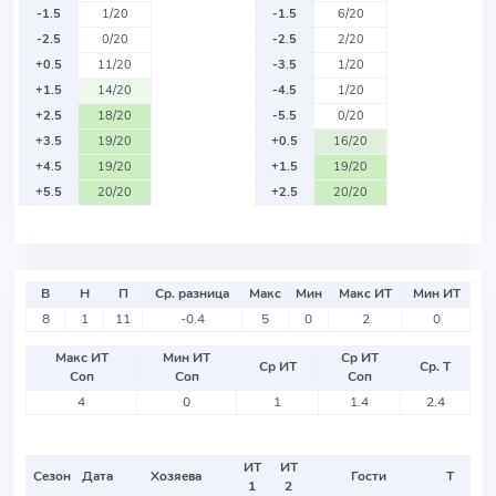
-1.5
1/20
-1.5
6/20
-2.5
0/20
-2.5
2/20
+0.5
11/20
-3.5
1/20
+1.5
14/20
-4.5
1/20
+2.5
18/20
-5.5
0/20
+3.5
19/20
+0.5
16/20
+4.5
19/20
+1.5
19/20
+5.5
20/20
+2.5
20/20
В
Н
П
Ср. разница
Макс
Мин
Макс ИТ
Мин ИТ
8
1
11
-0.4
5
0
2
0
Макс ИТ
Мин ИТ
Ср ИТ
Ср ИТ
Ср. Т
Соп
Соп
Соп
4
0
1
1.4
2.4
ИТ
ИТ
Сезон
Дата
Хозяева
Гости
Т
1
2