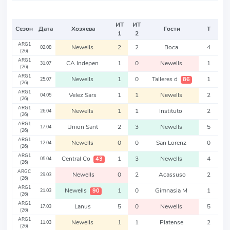
ИТ
ИТ
Сезон
Дата
Хозяева
Гости
Т
1
2
ARG1
Newells
2
2
Boca
4
02.08
(26)
ARG1
CA Indepen
1
0
Newells
1
31.07
(26)
ARG1
Newells
1
0
Talleres d
1
86
25.07
(26)
ARG1
Velez Sars
1
1
Newells
2
04.05
(26)
ARG1
Newells
1
1
Instituto
2
26.04
(26)
ARG1
Union Sant
2
3
Newells
5
17.04
(26)
ARG1
Newells
0
0
San Lorenz
0
12.04
(26)
ARG1
Central Co
1
3
Newells
4
43
05.04
(26)
ARGC
Newells
0
2
Acassuso
2
29.03
(26)
ARG1
Newells
1
0
Gimnasia M
1
90
21.03
(26)
ARG1
Lanus
5
0
Newells
5
17.03
(26)
ARG1
Newells
1
1
Platense
2
11.03
(26)