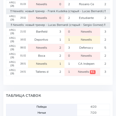
ARG1
Newells
0
2
Rosario Ce
2
01.03
(26)
❗️ Newells: новый тренер - Frank Kudelka
(старый - Lucas Bernardi)
❗️
ARG1
Newells
0
2
Estudiante
2
25.02
(26)
❗️ Newells: новый тренер - Lucas Bernardi
(старый - Sergio Gomez)
❗️
ARG1
Banfield
3
0
Newells
3
21.02
(26)
ARG1
Deportivo
1
1
Newells
2
16.02
(26)
ARG1
Newells
2
3
Defensa y
5
08.02
(26)
ARG1
Boca
2
0
Newells
2
01.02
(26)
ARG1
Newells
1
1
CA Indepen
2
28.01
(26)
ARG1
Talleres d
2
1
Newells
3
61
24.01
(26)
ТАБЛИЦА СТАВОК
Победа
4/20
Ничья
7/20