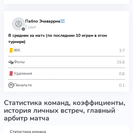
Пабло Эчаварриа
Судья
⬤
В среднем за матч (по последним 10 играм в этом
турнире)
3.7
ЖК
15.6
Фолы
0.6
Удаления
0.1
Пенальти
Статистика команд, коэффициенты,
история личных встреч, главный
арбитр матча
Статистика команд