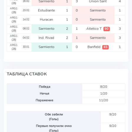
Sarmiento
1
3
Union Sant
4
26.02
(26)
ARG1
Estudiante
1
0
Sarmiento
1
20.02
(26)
ARG1
Huracan
1
0
Sarmiento
1
14.02
(26)
ARG1
Sarmiento
2
1
Atletico T
3
90
08.02
(26)
ARG1
Ind. Rivad
2
1
Sarmiento
3
04.02
(26)
ARG1
Sarmiento
1
0
Banfield
1
45
30.01
(26)
ТАБЛИЦА СТАВОК
Победа
8/20
Ничья
1/20
Поражение
11/20
Обе забили
9/20
(Голы)
Первые получили очко
9/20
(Голы)