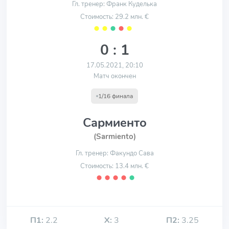
Гл. тренер: Франк Куделька
Стоимость: 29.2 млн. €
⬤
⬤
⬤
⬤
⬤
0 : 1
17.05.2021, 20:10
Матч окончен
1/16 финала
Сармиенто
(Sarmiento)
Гл. тренер: Факундо Сава
Стоимость: 13.4 млн. €
⬤
⬤
⬤
⬤
⬤
П1:
2.2
Х:
3
П2:
3.25