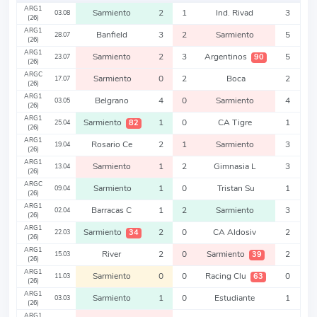
ARG1
Sarmiento
2
1
Ind. Rivad
3
03.08
(26)
ARG1
Banfield
3
2
Sarmiento
5
28.07
(26)
ARG1
Sarmiento
2
3
Argentinos
5
90
23.07
(26)
ARGC
Sarmiento
0
2
Boca
2
17.07
(26)
ARG1
Belgrano
4
0
Sarmiento
4
03.05
(26)
ARG1
Sarmiento
1
0
CA Tigre
1
82
25.04
(26)
ARG1
Rosario Ce
2
1
Sarmiento
3
19.04
(26)
ARG1
Sarmiento
1
2
Gimnasia L
3
13.04
(26)
ARGC
Sarmiento
1
0
Tristan Su
1
09.04
(26)
ARG1
Barracas C
1
2
Sarmiento
3
02.04
(26)
ARG1
Sarmiento
2
0
CA Aldosiv
2
34
22.03
(26)
ARG1
River
2
0
Sarmiento
2
39
15.03
(26)
ARG1
Sarmiento
0
0
Racing Clu
0
63
11.03
(26)
ARG1
Sarmiento
1
0
Estudiante
1
03.03
(26)
ARG1