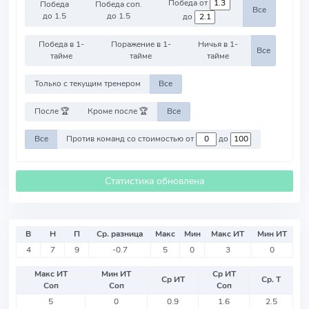
Победа от
Победа
Победа соп.
Все
до 1.5
до 1.5
до
Победа в 1-
Поражение в 1-
Ничья в 1-
Все
тайме
тайме
тайме
Только с текущим тренером
Все
После 🏆
Кроме после 🏆
Все
Все
Против команд со стоимостью от
до
Статистика обновлена
В
Н
П
Ср. разница
Макс
Мин
Макс ИТ
Мин ИТ
4
7
9
-0.7
5
0
3
0
Макс ИТ
Мин ИТ
Ср ИТ
Ср ИТ
Ср. Т
Соп
Соп
Соп
5
0
0.9
1.6
2.5