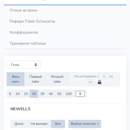
Очные встречи
Рефери Pablo Echavarria
Коэффициенты
Турнирная таблица
На интервале с
по
Весь
Первый
Второй
матч
тайм
тайм
5
10
15
20
30
40
50
100
NEWELLS
Дома
На выезде
Все
Выбор сезонов