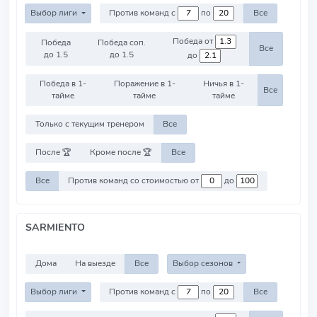
Выбор лиги
Против команд с
по
Все
Победа от
Победа
Победа соп.
Все
до 1.5
до 1.5
до
Победа в 1-
Поражение в 1-
Ничья в 1-
Все
тайме
тайме
тайме
Только с текущим тренером
Все
После 🏆
Кроме после 🏆
Все
Все
Против команд со стоимостью от
до
SARMIENTO
Дома
На выезде
Все
Выбор сезонов
Выбор лиги
Против команд с
по
Все