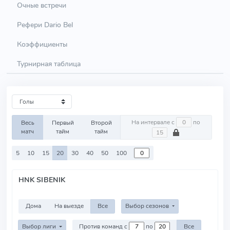
Очные встречи
Рефери Dario Bel
Коэффициенты
Турнирная таблица
На интервале с
по
Весь
Первый
Второй
матч
тайм
тайм
5
10
15
20
30
40
50
100
HNK SIBENIK
Дома
На выезде
Все
Выбор сезонов
Выбор лиги
Против команд с
по
Все