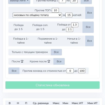
Выбор лиги
Против команд с
по
Все
Против ТОП-
Все
за
матчей
Победа от
Победа
Победа соп.
Все
до 1.5
до 1.5
до
Победа в 1-
Поражение в 1-
Ничья в 1-
Все
тайме
тайме
тайме
Только с текущим тренером
Все
После 🏆
Кроме после 🏆
Все
Все
Против команд со стоимостью от
до
Статистика обновлена
В
Н
П
Ср. разница
Макс
Мин
Макс ИТ
Мин ИТ