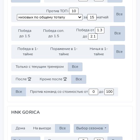
Против ТОП-
Все
за
матчей
Победа от
Победа
Победа соп.
Все
до 1.5
до 1.5
до
Победа в 1-
Поражение в 1-
Ничья в 1-
Все
тайме
тайме
тайме
Только с текущим тренером
Все
После 🏆
Кроме после 🏆
Все
Все
Против команд со стоимостью от
до
HNK GORICA
Дома
На выезде
Все
Выбор сезонов