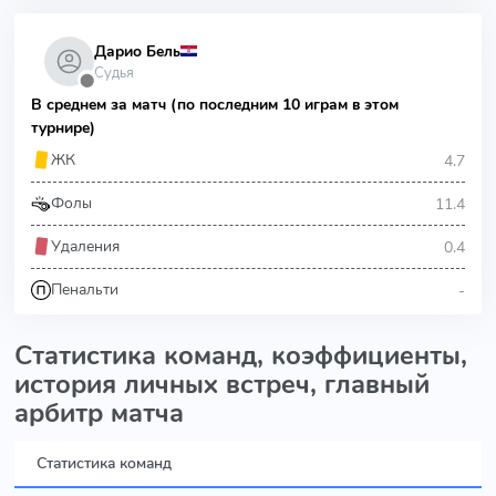
Дарио Бель
Судья
⬤
В среднем за матч (по последним 10 играм в этом
турнире)
4.7
ЖК
11.4
Фолы
0.4
Удаления
-
Пенальти
Статистика команд, коэффициенты,
история личных встреч, главный
арбитр матча
Статистика команд