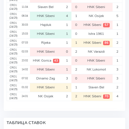
(24/25)
CRO1
Slaven Bel
2
0
HNK Sibeni
2
11.04
(24/25)
CRO1
HNK Sibeni
4
1
NK Osijek
5
06.04
(24/25)
CRO1
Hajduk
1
0
HNK Sibeni
1
57
30.03
(24/25)
CRO1
HNK Sibeni
1
0
Istra 1961
1
15.03
(24/25)
CRO1
Rijeka
1
1
HNK Sibeni
2
86
07.03
(24/25)
CRO1
HNK Sibeni
0
2
NK Varazdi
2
02.03
(24/25)
CRO1
HNK Gorica
1
0
HNK Sibeni
1
43
23.02
(24/25)
CRO1
HNK Sibeni
1
2
NK Lokomot
3
14.02
(24/25)
CRO1
Dinamo Zag
3
0
HNK Sibeni
3
07.02
(24/25)
CRO1
HNK Sibeni
1
1
Slaven Bel
2
01.02
(24/25)
CRO1
NK Osijek
2
2
HNK Sibeni
4
70
24.01
(24/25)
ТАБЛИЦА СТАВОК