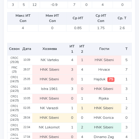
3
5
12
-0.9
7
0
4
0
Макс ИТ
Мин ИТ
Ср ИТ
Ср ИТ
Ср. Т
Соп
Соп
Соп
4
0
0.85
1.75
2.6
ИТ
ИТ
Сезон
Дата
Хозяева
Гости
Т
1
2
CROC
NK Varteks
4
1
HNK Sibeni
5
10.09
(25/26)
FRIC
HNK Sibeni
3
4
Hrvace
7
26.07
(25)
CRO1
HNK Sibeni
0
1
Hajduk
1
75
25.05
(24/25)
CRO1
Istra 1961
3
0
HNK Sibeni
3
16.05
(24/25)
CRO1
HNK Sibeni
0
1
Rijeka
1
10.05
(24/25)
CRO1
NK Varazdi
1
1
HNK Sibeni
2
02.05
(24/25)
CRO1
HNK Sibeni
0
0
HNK Gorica
0
28.04
(24/25)
CRO1
NK Lokomot
1
2
HNK Sibeni
3
22.04
(24/25)
CRO1
HNK Sibeni
0
4
Dinamo Zag
4
17.04