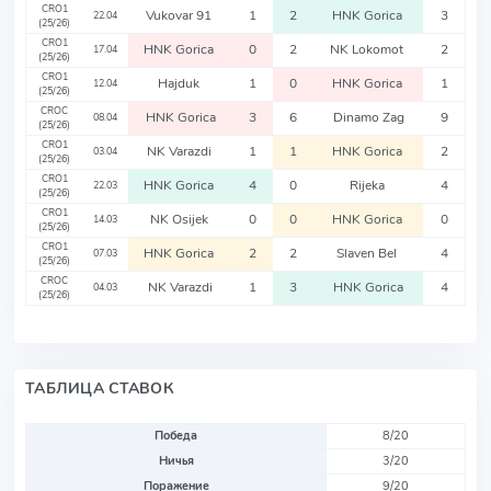
CRO1
Vukovar 91
1
2
HNK Gorica
3
22.04
(25/26)
CRO1
HNK Gorica
0
2
NK Lokomot
2
17.04
(25/26)
CRO1
Hajduk
1
0
HNK Gorica
1
12.04
(25/26)
CROC
HNK Gorica
3
6
Dinamo Zag
9
08.04
(25/26)
CRO1
NK Varazdi
1
1
HNK Gorica
2
03.04
(25/26)
CRO1
HNK Gorica
4
0
Rijeka
4
22.03
(25/26)
CRO1
NK Osijek
0
0
HNK Gorica
0
14.03
(25/26)
CRO1
HNK Gorica
2
2
Slaven Bel
4
07.03
(25/26)
CROC
NK Varazdi
1
3
HNK Gorica
4
04.03
(25/26)
ТАБЛИЦА СТАВОК
Победа
8/20
Ничья
3/20
Поражение
9/20