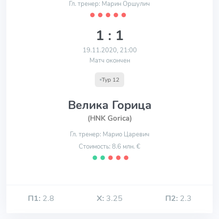
Гл. тренер: Марин Оршулич
⬤
⬤
⬤
⬤
⬤
1 : 1
19.11.2020, 21:00
Матч окончен
Тур 12
Велика Горица
(HNK Gorica)
Гл. тренер: Марио Царевич
Стоимость: 8.6 млн. €
⬤
⬤
⬤
⬤
⬤
П1:
2.8
Х:
3.25
П2:
2.3