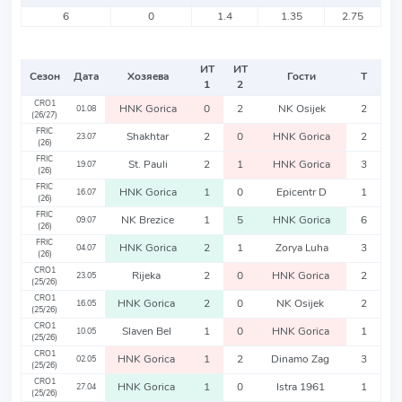
6
0
1.4
1.35
2.75
ИТ
ИТ
Сезон
Дата
Хозяева
Гости
Т
1
2
CRO1
HNK Gorica
0
2
NK Osijek
2
01.08
(26/27)
FRIC
Shakhtar
2
0
HNK Gorica
2
23.07
(26)
FRIC
St. Pauli
2
1
HNK Gorica
3
19.07
(26)
FRIC
HNK Gorica
1
0
Epicentr D
1
16.07
(26)
FRIC
NK Brezice
1
5
HNK Gorica
6
09.07
(26)
FRIC
HNK Gorica
2
1
Zorya Luha
3
04.07
(26)
CRO1
Rijeka
2
0
HNK Gorica
2
23.05
(25/26)
CRO1
HNK Gorica
2
0
NK Osijek
2
16.05
(25/26)
CRO1
Slaven Bel
1
0
HNK Gorica
1
10.05
(25/26)
CRO1
HNK Gorica
1
2
Dinamo Zag
3
02.05
(25/26)
CRO1
HNK Gorica
1
0
Istra 1961
1
27.04
(25/26)