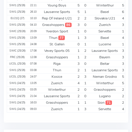
Young Boys
5
0
Winterthur
5
SWI1 (25/26)
22.11
Lausanne Sports
5
1
Basel
6
SWI1 (25/26)
26.10
Rep Of Ireland U21
2
2
Slovakia U21
4
EU21Q (27)
10.10
Grasshoppers
3
0
Zuerich
3
86
SWI1 (25/26)
04.10
Yverdon Sport
1
0
Servette
1
SWIC (25/26)
20.09
Thun
1
3
Basel
4
77
SWI1 (25/26)
13.09
St. Gallen
0
1
Lucerne
1
SWI1 (25/26)
24.08
Vevey Sports 05
1
2
Lausanne Sports
3
SWIC (25/26)
17.08
Grasshoppers
1
2
Bayern
3
FRIC (25/26)
12.08
Riga
3
0
Beitar
3
UCOL (25/26)
07.08
Thun
2
1
Lausanne Sports
3
SWI1 (25/26)
03.08
Kosice
2
3
Neman Grodno
5
UCOL (25/26)
24.07
Zuerich
4
1
Winterthur
5
SWI1 (24/25)
13.05
Winterthur
2
0
Grasshoppers
2
SWI1 (24/25)
03.05
Lausanne Sports
2
0
Lugano
2
SWI1 (24/25)
21.04
Grasshoppers
1
1
Sion
2
71
SWI1 (24/25)
16.03
Zuerich
1
3
Servette
4
SWI1 (24/25)
09.03