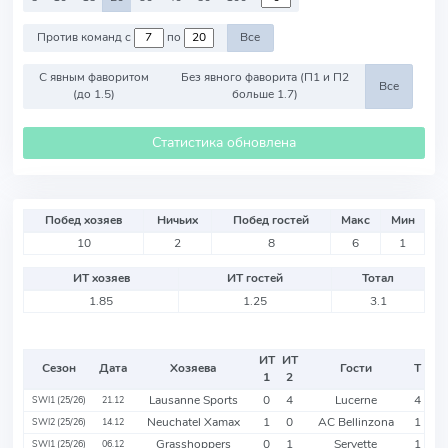
Против команд с
по
Все
С явным фаворитом
Без явного фаворита (П1 и П2
Все
(до 1.5)
больше 1.7)
Статистика обновлена
Побед хозяев
Ничьих
Побед гостей
Макс
Мин
10
2
8
6
1
ИТ хозяев
ИТ гостей
Тотал
1.85
1.25
3.1
ИТ
ИТ
Сезон
Дата
Хозяева
Гости
Т
1
2
Lausanne Sports
0
4
Lucerne
4
SWI1 (25/26)
21.12
Neuchatel Xamax
1
0
AC Bellinzona
1
SWI2 (25/26)
14.12
Grasshoppers
0
1
Servette
1
SWI1 (25/26)
06.12