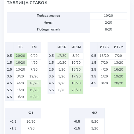
ТАБЛИЦА СТАВОК
Победа хозяев
10/20
Ничья
2/20
Победа гостей
8/20
ТБ
ТМ
ИТ1Б
ИТ1М
ИТ2Б
ИТ2М
0.5
20/20
0/20
0.5
17/20
3/20
0.5
13/20
7/20
1.5
16/20
4/20
1.5
10/20
10/20
1.5
7/20
13/20
2.5
13/20
7/20
2.5
5/20
15/20
2.5
4/20
16/20
3.5
8/20
12/20
3.5
3/20
17/20
3.5
1/20
19/20
4.5
4/20
16/20
4.5
2/20
18/20
4.5
0/20
20/20
5.5
1/20
19/20
5.5
0/20
20/20
6.5
0/20
20/20
Ф1
Ф2
-0.5
10/20
-0.5
8/20
-1.5
7/20
-1.5
3/20