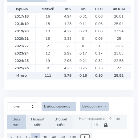
Турнир
Матчей
ЖК
КК
ПЕН
ФОЛЫ
2017/18
16
4.94
0.31
0.06
26.81
2018/19
18
4.28
0.11
0.06
25.94
2019/20
18
4.22
0.28
0.06
27.94
2020/21
18
3.33
0
0.06
25
2021/22
2
2
0
0
26.5
2023/24
12
2.92
0.17
0.17
23.83
2024/25
19
2.95
0.21
0.32
22.58
2025/26
8
4.25
0.25
0.75
27
Итого
111
3.79
0.18
0.16
25.52
Выбор сезонов
Выбор лиги
На интервале с
по
Весь
Первый
Второй
матч
тайм
тайм
5
10
15
20
30
40
50
100