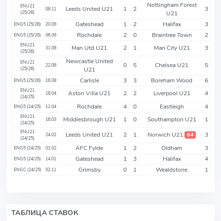
Nottingham Forest
ENU21
Leeds United U21
1
2
3
08.11
(25/26)
U21
Gateshead
1
2
Halifax
3
ENG5 (25/26)
20.09
Rochdale
2
0
Braintree Town
2
ENG5 (25/26)
06.09
ENU21
Man Utd U21
2
1
Man City U21
3
31.08
(25/26)
Newcastle United
ENU21
0
5
Chelsea U21
5
22.08
(25/26)
U21
Carlisle
3
3
Boreham Wood
6
ENG5 (25/26)
16.08
ENU21
Aston Villa U21
2
2
Liverpool U21
4
18.04
(24/25)
Rochdale
4
0
Eastleigh
4
ENG5 (24/25)
12.04
ENU21
Middlesbrough U21
1
0
Southampton U21
1
16.03
(24/25)
ENU21
Leeds United U21
2
1
Norwich U21
3
64
24.02
(24/25)
AFC Fylde
1
2
Oldham
3
ENG5 (24/25)
01.02
Gateshead
1
3
Halifax
4
ENG5 (24/25)
14.01
Grimsby
0
1
Wealdstone
1
ENGC (24/25)
02.11
ТАБЛИЦА СТАВОК