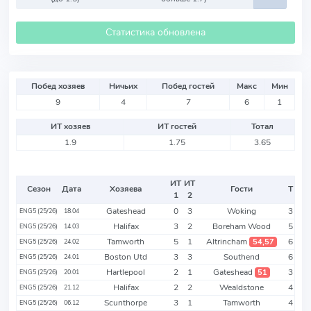
Статистика обновлена
Побед хозяев
Ничьих
Побед гостей
Макс
Мин
9
4
7
6
1
ИТ хозяев
ИТ гостей
Тотал
1.9
1.75
3.65
ИТ
ИТ
Сезон
Дата
Хозяева
Гости
Т
1
2
Gateshead
0
3
Woking
3
ENG5 (25/26)
18.04
Halifax
3
2
Boreham Wood
5
ENG5 (25/26)
14.03
Tamworth
5
1
Altrincham
6
54,57
ENG5 (25/26)
24.02
Boston Utd
3
3
Southend
6
ENG5 (25/26)
24.01
Hartlepool
2
1
Gateshead
3
51
ENG5 (25/26)
20.01
Halifax
2
2
Wealdstone
4
ENG5 (25/26)
21.12
Scunthorpe
3
1
Tamworth
4
ENG5 (25/26)
06.12