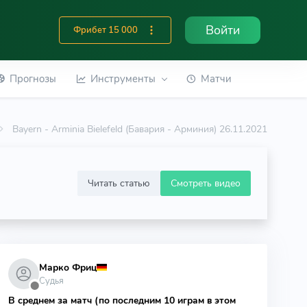
Войти
Фрибет 15 000
Прогнозы
Инструменты
Матчи
Bayern - Arminia Bielefeld (Бавария - Арминия) 26.11.2021
Читать статью
Смотреть видео
Марко Фриц
Судья
⬤
В среднем за матч (по последним 10 играм в этом