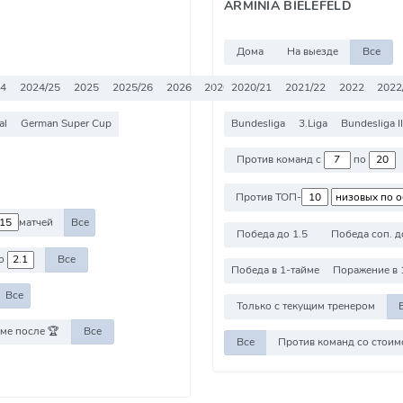
ARMINIA BIELEFELD
Дома
На выезде
Все
24
2024/25
2025
2025/26
2026
2026/27
2020/21
Все
2021/22
2022
2022
al
German Super Cup
Bundesliga
3.Liga
Bundesliga II
Против команд с
по
Против ТОП-
матчей
Все
Победа до 1.5
Победа соп. д
о
Все
Победа в 1-тайме
Поражение в 
Все
Только с текущим тренером
ме после 🏆
Все
Все