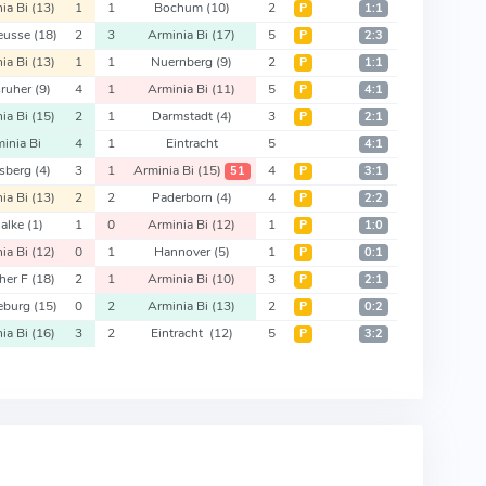
ia Bi
(13)
1
1
Bochum
(10)
2
Р
1:1
eusse
(18)
2
3
Arminia Bi
(17)
5
Р
2:3
ia Bi
(13)
1
1
Nuernberg
(9)
2
Р
1:1
sruher
(9)
4
1
Arminia Bi
(11)
5
Р
4:1
ia Bi
(15)
2
1
Darmstadt
(4)
3
Р
2:1
inia Bi
4
1
Eintracht
5
4:1
rsberg
(4)
3
1
Arminia Bi
(15)
4
51
Р
3:1
ia Bi
(13)
2
2
Paderborn
(4)
4
Р
2:2
alke
(1)
1
0
Arminia Bi
(12)
1
Р
1:0
ia Bi
(12)
0
1
Hannover
(5)
1
Р
0:1
her F
(18)
2
1
Arminia Bi
(10)
3
Р
2:1
eburg
(15)
0
2
Arminia Bi
(13)
2
Р
0:2
ia Bi
(16)
3
2
Eintracht
(12)
5
Р
3:2