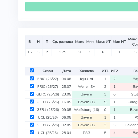
Макс
В
Н
П
Ср. разница
Макс
Мин
Макс ИТ
Мин ИТ
Со
15
3
2
1.75
9
1
6
1
5
Сезон
Дата
Хозяева
ИТ
1
ИТ
2
Го
FRIC
(26/27)
04.08
Jeju Utd
1
2
Ba
FRIC
(26/27)
25.07
Wehen SV
2
1
Ba
GERC
(25/26)
23.05
Bayern
3
0
Stut
GER1
(25/26)
16.05
Bayern
(1)
5
1
Colo
GER1
(25/26)
09.05
Wolfsburg
(16)
0
1
Bay
UCL
(25/26)
06.05
Bayern
1
1
P
GER1
(25/26)
02.05
Bayern
(1)
3
3
Heiden
UCL
(25/26)
28.04
PSG
5
4
Ba