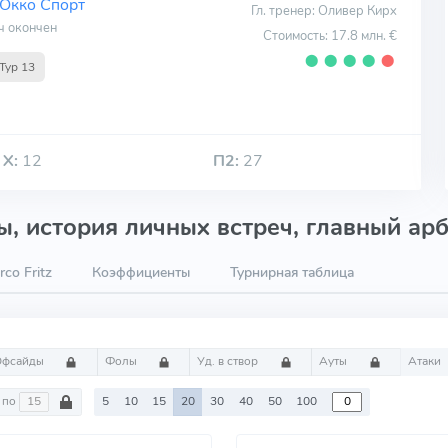
Окко Спорт
Гл. тренер: Оливер Кирх
ч окончен
Стоимость: 17.8 млн. €
⬤
⬤
⬤
⬤
⬤
Тур 13
Х:
12
П2:
27
, история личных встреч, главный арб
co Fritz
Коэффициенты
Турнирная таблица
Офсайды
Фолы
Уд. в створ
Ауты
Атаки
по
5
10
15
20
30
40
50
100