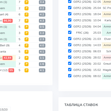
GER2
(25/26)
02.05
Armin
ern
(1)
7
Р
3:4
GER2
(25/26)
25.04
SC Pr
yern
2
Р
0:2
GER2
(25/26)
18.04
Armin
gart
(4)
6
Р
4:2
GER2
(25/26)
10.04
Karl
ri
7
86,90
Р
4:3
GER2
(25/26)
04.04
Armin
ern
(1)
5
Р
0:5
FRIC
(26)
25.03
Arm
yern
3
Р
1:2
GER2
(25/26)
21.03
Elve
ern
(1)
5
Р
2:3
GER2
(25/26)
14.03
Armin
Berl
(9)
4
Р
4:0
GER2
(25/26)
06.03
Sch
lanta
5
Р
4:1
GER2
(25/26)
28.02
Armin
1)
2
42,84
Р
1:1
GER2
(25/26)
20.02
Greut
yern
7
Р
1:6
GER2
(25/26)
15.02
Magd
 M
(12)
5
55
Р
4:1
GER2
(25/26)
08.02
Armin
ТАБЛИЦА СТАВОК
15/20