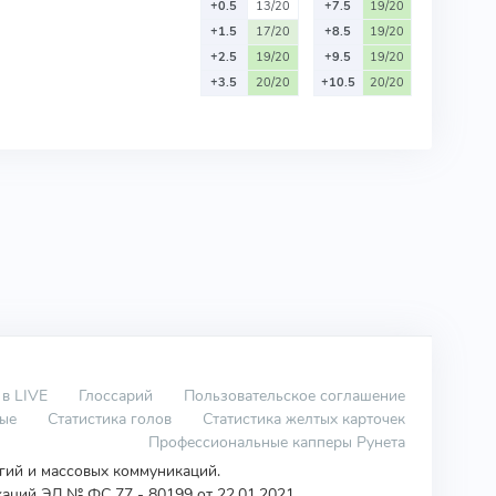
+0.5
13/20
+7.5
19/20
+1.5
17/20
+8.5
19/20
+2.5
19/20
+9.5
19/20
+3.5
20/20
+10.5
20/20
 в LIVE
Глоссарий
Пользовательское соглашение
вые
Статистика голов
Статистика желтых карточек
Профессиональные капперы Рунета
огий и массовых коммуникаций.
аций ЭЛ № ФС 77 - 80199 от 22.01.2021