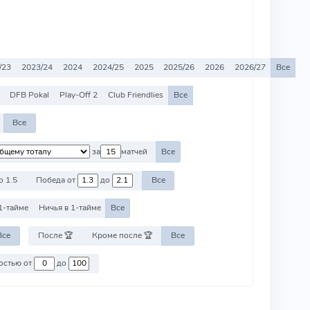
/23
2023/24
2024
2024/25
2025
2025/26
2026
2026/27
Все
DFB Pokal
Play-Off 2
Club Friendlies
Все
Все
за
матчей
Все
о 1.5
Победа от
до
Все
1-тайме
Ничья в 1-тайме
Все
Все
После 🏆
Кроме после 🏆
Все
Против команд со стоимостью от
до