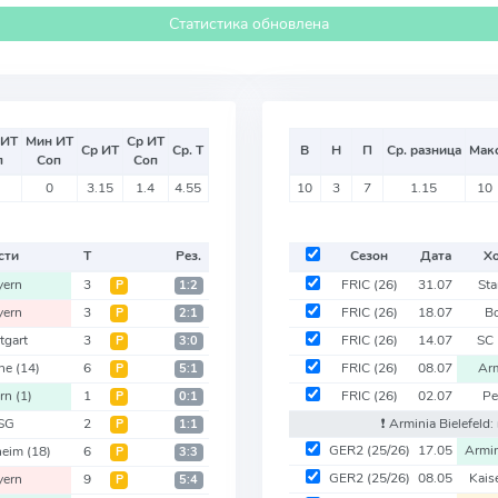
Статистика обновлена
 ИТ
Мин ИТ
Ср ИТ
Ср ИТ
Ср. Т
В
Н
П
Ср. разница
Мак
п
Соп
Соп
0
3.15
1.4
4.55
10
3
7
1.15
10
сти
Т
Рез.
Сезон
Дата
Х
yern
3
FRIC
(26)
31.07
Sta
Р
1:2
yern
3
FRIC
(26)
18.07
B
Р
2:1
tgart
3
FRIC
(26)
14.07
SC 
Р
3:0
gne
(14)
6
FRIC
(26)
08.07
Arm
Р
5:1
ern
(1)
1
FRIC
(26)
02.07
Pe
Р
0:1
SG
2
❗️ Arminia Bielefeld
Р
1:1
GER2
(25/26)
17.05
Armin
heim
(18)
6
Р
3:3
GER2
(25/26)
08.05
Kais
yern
9
Р
5:4