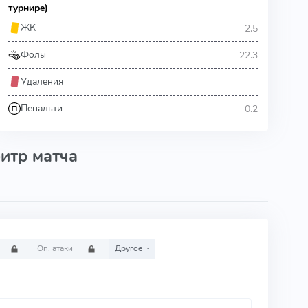
турнире)
2.5
ЖК
22.3
Фолы
-
Удаления
0.2
Пенальти
итр матча
Оп. атаки
Другое