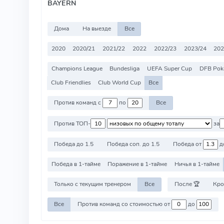
BAYERN
Дома
На выезде
Все
2020
2020/21
2021/22
2022
2022/23
2023/24
20
Champions League
Bundesliga
UEFA Super Cup
DFB Pok
Club Friendlies
Club World Cup
Все
Против команд с
по
Все
Против ТОП-
за
Победа до 1.5
Победа соп. до 1.5
Победа от
д
Победа в 1-тайме
Поражение в 1-тайме
Ничья в 1-тайме
Только с текущим тренером
Все
После 🏆
Кро
Все
Против команд со стоимостью от
до