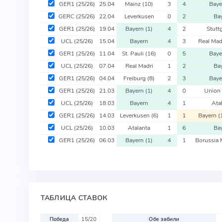
GER1
(25/26)
25.04
Mainz
(10)
3
4
Bay
GERC
(25/26)
22.04
Leverkusen
0
2
Ba
GER1
(25/26)
19.04
Bayern
(1)
4
2
Stutt
UCL
(25/26)
15.04
Bayern
4
3
Real Mad
GER1
(25/26)
11.04
St. Pauli
(16)
0
5
Bay
UCL
(25/26)
07.04
Real Madri
1
2
Ba
GER1
(25/26)
04.04
Freiburg
(8)
2
3
Bay
GER1
(25/26)
21.03
Bayern
(1)
4
0
Union 
UCL
(25/26)
18.03
Bayern
4
1
Ata
GER1
(25/26)
14.03
Leverkusen
(6)
1
1
Bayern
(
UCL
(25/26)
10.03
Atalanta
1
6
Ba
GER1
(25/26)
06.03
Bayern
(1)
4
1
Borussia
ТАБЛИЦА СТАВОК
Победа
15/20
Обе забили