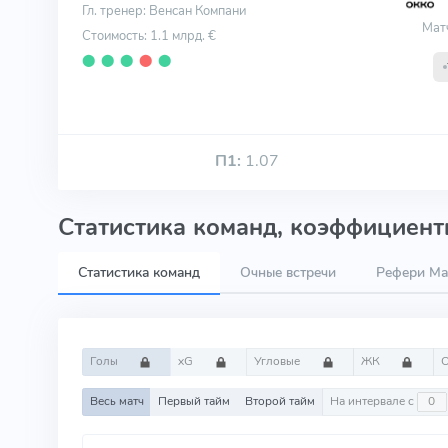
Гл. тренер: Венсан Компани
Мат
Стоимость: 1.1 млрд. €
⬤
⬤
⬤
⬤
⬤
П1:
1.07
Статистика команд, коэффициенты
Статистика команд
Очные встречи
Рефери Mar
Голы
xG
Угловые
ЖК
Весь матч
Первый тайм
Второй тайм
На интервале с