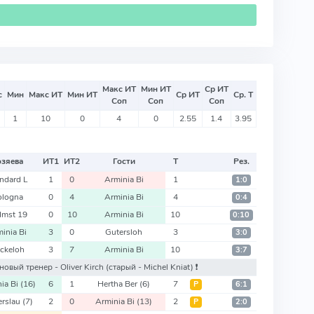
Макс ИТ
Мин ИТ
Ср ИТ
с
Мин
Макс ИТ
Мин ИТ
Ср ИТ
Ср. Т
Соп
Соп
Соп
1
10
0
4
0
2.55
1.4
3.95
озяева
ИТ
1
ИТ
2
Гости
Т
Рез.
ndard L
1
0
Arminia Bi
1
1:0
ologna
0
4
Arminia Bi
4
0:4
Imst 19
0
10
Arminia Bi
10
0:10
inia Bi
3
0
Gutersloh
3
3:0
ckeloh
3
7
Arminia Bi
10
3:7
: новый тренер - Oliver Kirch
(старый - Michel Kniat)
❗️
ia Bi
(16)
6
1
Hertha Ber
(6)
7
Р
6:1
erslau
(7)
2
0
Arminia Bi
(13)
2
Р
2:0