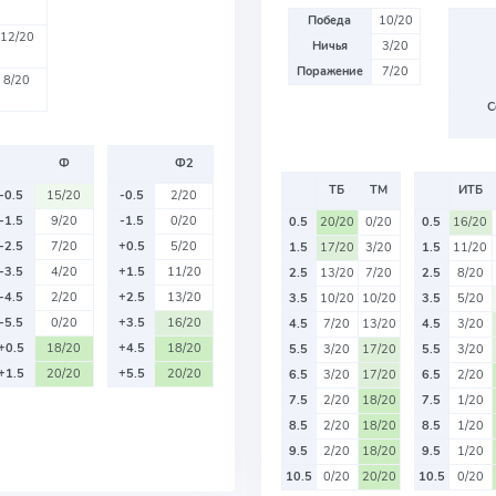
Победа
10/20
12/20
Ничья
3/20
Поражение
7/20
8/20
С
Ф
Ф2
ТБ
ТМ
ИТБ
-0.5
15/20
-0.5
2/20
-1.5
9/20
-1.5
0/20
0.5
20/20
0/20
0.5
16/20
-2.5
7/20
+0.5
5/20
1.5
17/20
3/20
1.5
11/20
-3.5
4/20
+1.5
11/20
2.5
13/20
7/20
2.5
8/20
-4.5
2/20
+2.5
13/20
3.5
10/20
10/20
3.5
5/20
-5.5
0/20
+3.5
16/20
4.5
7/20
13/20
4.5
3/20
+0.5
18/20
+4.5
18/20
5.5
3/20
17/20
5.5
3/20
+1.5
20/20
+5.5
20/20
6.5
3/20
17/20
6.5
2/20
7.5
2/20
18/20
7.5
1/20
8.5
2/20
18/20
8.5
1/20
9.5
2/20
18/20
9.5
1/20
10.5
0/20
20/20
10.5
0/20