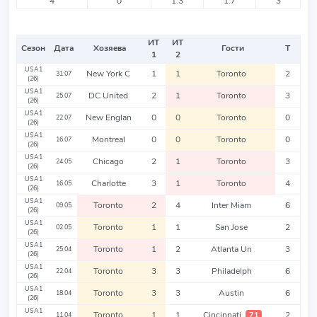
4
0
1.3
1.7
3
ИТ
ИТ
Сезон
Дата
Хозяева
Гости
Т
1
2
USA1
New York C
1
1
Toronto
2
31.07
(26)
USA1
DC United
2
1
Toronto
3
25.07
(26)
USA1
New Englan
0
0
Toronto
0
22.07
(26)
USA1
Montreal
0
0
Toronto
0
16.07
(26)
USA1
Chicago
2
1
Toronto
3
24.05
(26)
USA1
Charlotte
3
1
Toronto
4
16.05
(26)
USA1
Toronto
2
4
Inter Miam
6
09.05
(26)
USA1
Toronto
1
1
San Jose
2
02.05
(26)
USA1
Toronto
1
2
Atlanta Un
3
25.04
(26)
USA1
Toronto
3
3
Philadelph
6
22.04
(26)
USA1
Toronto
3
3
Austin
6
18.04
(26)
USA1
Toronto
1
1
Cincinnati
2
71
11.04