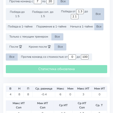
Против команд с
по
Все
Победа от
до
Победа до
Победа соп. до
Все
1.5
1.5
Победа в 1-тайме
Поражение в 1-тайме
Ничья в 1-тайме
Все
Только с текущим тренером
Все
После 🏆
Кроме после 🏆
Все
Все
Против команд со стоимостью от
до
Статистика обновлена
В
Н
П
Ср. разница
Макс
Мин
Макс ИТ
Мин ИТ
4
8
8
-0.4
6
0
3
0
Макс ИТ
Мин ИТ
Ср ИТ
Ср ИТ
Ср. Т
Соп
Соп
Соп