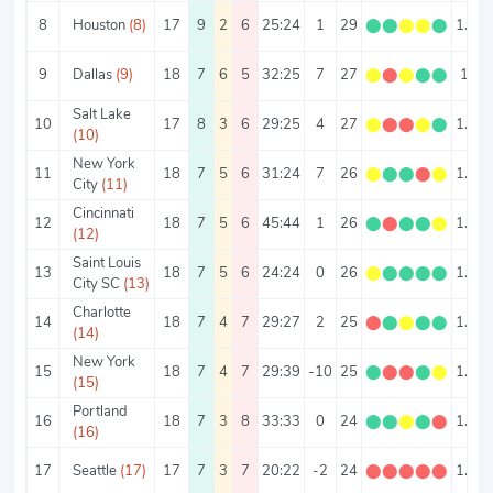
8
Houston
(8)
17
9
2
6
25:24
1
29
⬤
⬤
⬤
⬤
⬤
1.71
9
Dallas
(9)
18
7
6
5
32:25
7
27
⬤
⬤
⬤
⬤
⬤
1.5
Salt Lake
10
17
8
3
6
29:25
4
27
⬤
⬤
⬤
⬤
⬤
1.59
(10)
New York
11
18
7
5
6
31:24
7
26
⬤
⬤
⬤
⬤
⬤
1.44
City
(11)
Cincinnati
12
18
7
5
6
45:44
1
26
⬤
⬤
⬤
⬤
⬤
1.44
(12)
Saint Louis
13
18
7
5
6
24:24
0
26
⬤
⬤
⬤
⬤
⬤
1.44
City SC
(13)
Charlotte
14
18
7
4
7
29:27
2
25
⬤
⬤
⬤
⬤
⬤
1.39
(14)
New York
15
18
7
4
7
29:39
-10
25
⬤
⬤
⬤
⬤
⬤
1.39
(15)
Portland
16
18
7
3
8
33:33
0
24
⬤
⬤
⬤
⬤
⬤
1.33
(16)
17
Seattle
(17)
17
7
3
7
20:22
-2
24
⬤
⬤
⬤
⬤
⬤
1.41