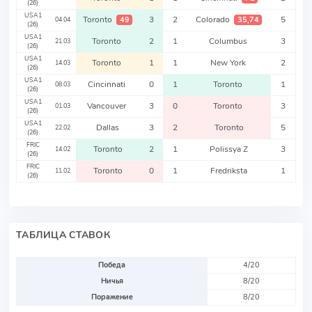
(26)
USA1
Toronto
3
2
Colorado
5
49
35,74
04.04
(26)
USA1
Toronto
2
1
Columbus
3
21.03
(26)
USA1
Toronto
1
1
New York
2
14.03
(26)
USA1
Cincinnati
0
1
Toronto
1
08.03
(26)
USA1
Vancouver
3
0
Toronto
3
01.03
(26)
USA1
Dallas
3
2
Toronto
5
22.02
(26)
FRIC
Toronto
2
1
Polissya Z
3
14.02
(26)
FRIC
Toronto
0
1
Fredriksta
1
11.02
(26)
ТАБЛИЦА СТАВОК
Победа
4/20
Ничья
8/20
Поражение
8/20