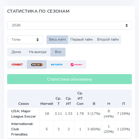
СТАТИСТИКА ПО СЕЗОНАМ
Весь матч
Первый тайм
Второй тайм
Дома
На выезде
Все
Статистика обновлена
Ср.
Ср.
Ср.
ИТ
Сезон
Матчей
Т
ИТ
Соп
В
Н
П
USA: Major
8
18
3.11
1.33
1.78
3 (17%)
7 (39%)
League Soccer
(44%)
International:
1
Club
5
3
2
1
3 (60%)
1 (20%)
(20%)
Friendlies