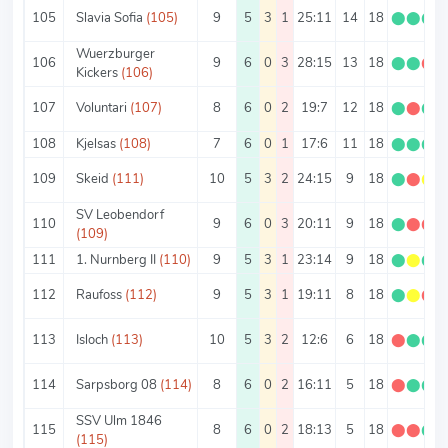
105
Slavia Sofia
(105)
9
5
3
1
25:11
14
18
⬤
⬤
⬤
Wuerzburger
106
9
6
0
3
28:15
13
18
⬤
⬤
⬤
Kickers
(106)
107
Voluntari
(107)
8
6
0
2
19:7
12
18
⬤
⬤
⬤
108
Kjelsas
(108)
7
6
0
1
17:6
11
18
⬤
⬤
⬤
109
Skeid
(111)
10
5
3
2
24:15
9
18
⬤
⬤
⬤
SV Leobendorf
110
9
6
0
3
20:11
9
18
⬤
⬤
⬤
(109)
111
1. Nurnberg II
(110)
9
5
3
1
23:14
9
18
⬤
⬤
⬤
112
Raufoss
(112)
9
5
3
1
19:11
8
18
⬤
⬤
⬤
113
Isloch
(113)
10
5
3
2
12:6
6
18
⬤
⬤
⬤
114
Sarpsborg 08
(114)
8
6
0
2
16:11
5
18
⬤
⬤
⬤
SSV Ulm 1846
115
8
6
0
2
18:13
5
18
⬤
⬤
⬤
(115)