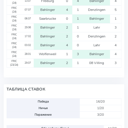
Freiburg
0
4
Bahlinger
4
13.07
(24)
FRIC
Bahlinger
4
1
Denzlingen
5
07.07
(24)
FRIC
Saarbrucke
0
1
Bahlinger
1
06.07
(24)
FRIC
Bahlinger
2
1
Lahr
3
29.06
(24)
FRIC
Bahlinger
2
0
Denzlingen
2
17.02
(24)
FRIC
Bahlinger
4
0
Lahr
4
03.02
(24)
FRIC
Wolfenweil
1
3
Bahlinger
4
28.01
(24)
FRIC
Bahlinger
2
1
08 Villing
3
29.07
(23/24)
ТАБЛИЦА СТАВОК
Победа
16/20
Ничья
1/20
Поражение
3/20