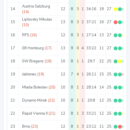
Austria Salzburg
14
12
8
3
1
34:16
18
27
⬤
⬤
⬤
(14)
Liptovsky Mikulas
15
13
8
3
2
37:21
16
27
⬤
⬤
⬤
(15)
16
RFS
(16)
12
8
3
1
27:14
13
27
⬤
⬤
⬤
17
08 Homburg
(17)
13
9
0
4
33:22
11
27
⬤
⬤
⬤
18
SW Bregenz
(18)
10
8
1
1
29:7
22
25
⬤
⬤
⬤
19
Jablonec
(19)
12
7
4
1
26:11
15
25
⬤
⬤
⬤
20
Mlada Boleslav
(20)
10
8
1
1
28:14
14
25
⬤
⬤
⬤
21
Dynamo Minsk
(22)
10
8
1
1
20:8
12
25
⬤
⬤
⬤
22
Rapid Vienna II
(21)
12
8
1
3
33:21
12
25
⬤
⬤
⬤
23
Brno
(23)
12
8
1
3
23:12
11
25
⬤
⬤
⬤