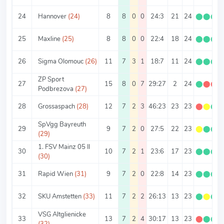
24
Hannover
(24)
8
8
0
0
24:3
21
24
⬤
⬤
⬤
25
Maxline
(25)
8
8
0
0
22:4
18
24
⬤
⬤
⬤
26
Sigma Olomouc
(26)
11
7
3
1
18:7
11
24
⬤
⬤
⬤
ZP Sport
27
15
8
0
7
29:27
2
24
⬤
⬤
⬤
Podbrezova
(27)
28
Grossaspach
(28)
12
7
2
3
46:23
23
23
⬤
⬤
⬤
SpVgg Bayreuth
29
9
7
2
0
27:5
22
23
⬤
⬤
⬤
(29)
1. FSV Mainz 05 II
30
10
7
2
1
23:6
17
23
⬤
⬤
⬤
(30)
31
Rapid Wien
(31)
9
7
2
0
22:8
14
23
⬤
⬤
⬤
32
SKU Amstetten
(33)
11
7
2
2
26:13
13
23
⬤
⬤
⬤
VSG Altglienicke
33
13
7
2
4
30:17
13
23
⬤
⬤
⬤
(32)