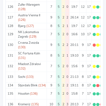
Zulte-Waregem
126
7
5
2
0
19:7
12
17
⬤
⬤
⬤
(128)
Austria Vienna II
127
9
5
2
2
26:14
12
17
⬤
⬤
⬤
(126)
128
Bjarg
(127)
8
5
2
1
19:7
12
17
⬤
⬤
⬤
NK Lokomotiva
129
7
5
2
0
16:6
10
17
⬤
⬤
⬤
Zagreb
(129)
Crvena Zvezda
130
9
5
2
2
20:11
9
17
⬤
⬤
⬤
(130)
SC Fortuna Koln
131
8
5
2
1
19:10
9
17
⬤
⬤
⬤
(131)
Mladost Zdralovi
132
7
5
2
0
15:6
9
17
⬤
⬤
⬤
(132)
133
Sochi
(133)
7
5
2
0
21:13
8
17
⬤
⬤
⬤
134
Stjordals Blink
(134)
9
5
2
2
19:11
8
17
⬤
⬤
⬤
135
Houston
(136)
7
5
2
0
15:8
7
17
⬤
⬤
⬤
136
Kromeriz
(135)
10
5
2
3
20:13
7
17
⬤
⬤
⬤