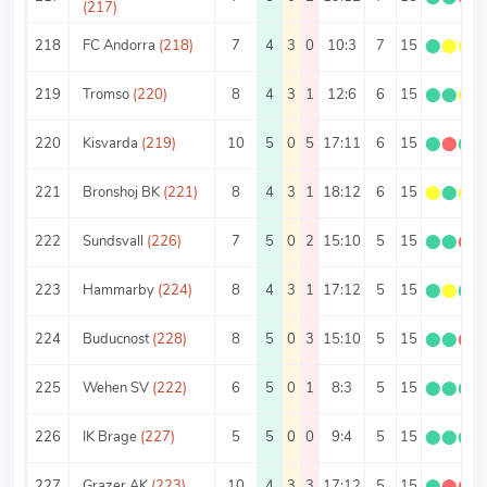
(217)
218
FC Andorra
(218)
7
4
3
0
10:3
7
15
⬤
⬤
⬤
219
Tromso
(220)
8
4
3
1
12:6
6
15
⬤
⬤
⬤
220
Kisvarda
(219)
10
5
0
5
17:11
6
15
⬤
⬤
⬤
221
Bronshoj BK
(221)
8
4
3
1
18:12
6
15
⬤
⬤
⬤
222
Sundsvall
(226)
7
5
0
2
15:10
5
15
⬤
⬤
⬤
223
Hammarby
(224)
8
4
3
1
17:12
5
15
⬤
⬤
⬤
224
Buducnost
(228)
8
5
0
3
15:10
5
15
⬤
⬤
⬤
225
Wehen SV
(222)
6
5
0
1
8:3
5
15
⬤
⬤
⬤
226
IK Brage
(227)
5
5
0
0
9:4
5
15
⬤
⬤
⬤
227
Grazer AK
(223)
10
4
3
3
17:12
5
15
⬤
⬤
⬤