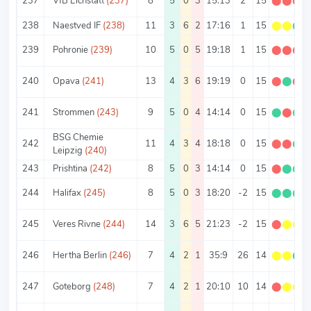
237
VfB Eichstatt
(237)
8
5
0
3
15:13
2
15
⬤
⬤
⬤
238
Naestved IF
(238)
11
3
6
2
17:16
1
15
⬤
⬤
⬤
239
Pohronie
(239)
10
5
0
5
19:18
1
15
⬤
⬤
⬤
240
Opava
(241)
13
4
3
6
19:19
0
15
⬤
⬤
⬤
241
Strommen
(243)
9
5
0
4
14:14
0
15
⬤
⬤
⬤
BSG Chemie
242
11
4
3
4
18:18
0
15
⬤
⬤
⬤
Leipzig
(240)
243
Prishtina
(242)
8
5
0
3
14:14
0
15
⬤
⬤
⬤
244
Halifax
(245)
8
5
0
3
18:20
-2
15
⬤
⬤
⬤
245
Veres Rivne
(244)
14
3
6
5
21:23
-2
15
⬤
⬤
⬤
246
Hertha Berlin
(246)
7
4
2
1
35:9
26
14
⬤
⬤
⬤
247
Goteborg
(248)
7
4
2
1
20:10
10
14
⬤
⬤
⬤