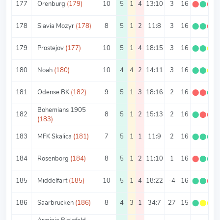
177
Orenburg
(179)
10
5
1
4
13:10
3
16
⬤
⬤
⬤
178
Slavia Mozyr
(178)
8
5
1
2
11:8
3
16
⬤
⬤
⬤
179
Prostejov
(177)
10
5
1
4
18:15
3
16
⬤
⬤
⬤
180
Noah
(180)
10
4
4
2
14:11
3
16
⬤
⬤
⬤
181
Odense BK
(182)
9
5
1
3
18:16
2
16
⬤
⬤
⬤
Bohemians 1905
182
8
5
1
2
15:13
2
16
⬤
⬤
⬤
(183)
183
MFK Skalica
(181)
7
5
1
1
11:9
2
16
⬤
⬤
⬤
184
Rosenborg
(184)
8
5
1
2
11:10
1
16
⬤
⬤
⬤
185
Middelfart
(185)
10
5
1
4
18:22
-4
16
⬤
⬤
⬤
186
Saarbrucken
(186)
8
4
3
1
34:7
27
15
⬤
⬤
⬤