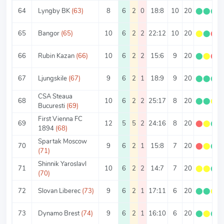
64
Lyngby BK
(63)
8
6
2
0
18:8
10
20
⬤
⬤
⬤
65
Bangor
(65)
10
6
2
2
22:12
10
20
⬤
⬤
⬤
66
Rubin Kazan
(66)
10
6
2
2
15:6
9
20
⬤
⬤
⬤
67
Ljungskile
(67)
9
6
2
1
18:9
9
20
⬤
⬤
⬤
CSA Steaua
68
10
6
2
2
25:17
8
20
⬤
⬤
⬤
Bucuresti
(69)
First Vienna FC
69
12
5
5
2
24:16
8
20
⬤
⬤
⬤
1894
(68)
Spartak Moscow
70
9
6
2
1
15:8
7
20
⬤
⬤
⬤
(71)
Shinnik Yaroslavl
71
10
6
2
2
14:7
7
20
⬤
⬤
⬤
(70)
72
Slovan Liberec
(73)
9
6
2
1
17:11
6
20
⬤
⬤
⬤
73
Dynamo Brest
(74)
9
6
2
1
16:10
6
20
⬤
⬤
⬤