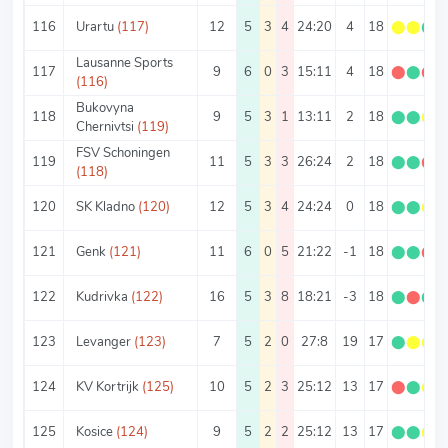
116
Urartu
(117)
12
5
3
4
24:20
4
18
⬤
⬤
⬤
Lausanne Sports
117
9
6
0
3
15:11
4
18
⬤
⬤
⬤
(116)
Bukovyna
118
9
5
3
1
13:11
2
18
⬤
⬤
⬤
Chernivtsi
(119)
FSV Schoningen
119
11
5
3
3
26:24
2
18
⬤
⬤
⬤
(118)
120
SK Kladno
(120)
12
5
3
4
24:24
0
18
⬤
⬤
⬤
121
Genk
(121)
11
6
0
5
21:22
-1
18
⬤
⬤
⬤
122
Kudrivka
(122)
16
5
3
8
18:21
-3
18
⬤
⬤
⬤
123
Levanger
(123)
7
5
2
0
27:8
19
17
⬤
⬤
⬤
124
KV Kortrijk
(125)
10
5
2
3
25:12
13
17
⬤
⬤
⬤
125
Kosice
(124)
9
5
2
2
25:12
13
17
⬤
⬤
⬤