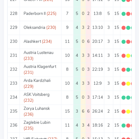
228
Paderborn II
(225)
7
5
0
2
13:8
5
15
⬤
⬤
⬤
229
Oleksandria
(230)
9
4
3
2
13:10
3
15
⬤
⬤
⬤
230
Alashkert
(234)
11
5
0
6
20:17
3
15
⬤
⬤
⬤
Austria Lustenau
231
10
4
3
3
14:11
3
15
⬤
⬤
⬤
(233)
Austria Klagenfurt
232
8
5
0
3
22:19
3
15
⬤
⬤
⬤
(231)
Arda Kardzhali
233
10
4
3
3
12:9
3
15
⬤
⬤
⬤
(229)
ASK Voitsberg
234
8
5
0
3
17:14
3
15
⬤
⬤
⬤
(232)
Zorya Luhansk
235
15
3
6
6
26:24
2
15
⬤
⬤
⬤
(236)
Zaglebie Lubin
236
11
4
3
4
18:16
2
15
⬤
⬤
⬤
(235)