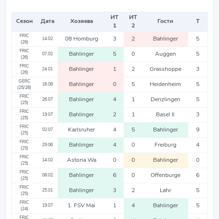
ИТ
ИТ
Сезон
Дата
Хозяева
Гости
Т
1
2
FRIC
08 Homburg
3
2
Bahlinger
5
14.02
(26)
FRIC
Bahlinger
5
0
Auggen
5
07.02
(26)
FRIC
Bahlinger
1
2
Grasshoppe
3
24.01
(26)
GERC
Bahlinger
0
5
Heidenheim
5
16.08
(25/26)
FRIC
Bahlinger
4
1
Denzlingen
5
26.07
(25)
FRIC
Bahlinger
2
1
Basel II
3
19.07
(25)
FRIC
Karlsruher
4
5
Bahlinger
9
02.07
(25)
FRIC
Bahlinger
4
0
Freiburg
4
29.06
(25)
FRIC
Astoria Wa
0
0
Bahlinger
0
14.02
(25)
FRIC
Bahlinger
6
0
Offenburge
6
08.02
(25)
FRIC
Bahlinger
3
2
Lahr
5
25.01
(25)
FRIC
1. FSV Mai
1
4
Bahlinger
5
19.07
(24)
FRIC