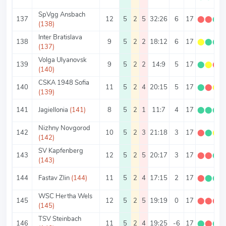
SpVgg Ansbach
137
12
5
2
5
32:26
6
17
⬤
⬤
⬤
(138)
Inter Bratislava
138
9
5
2
2
18:12
6
17
⬤
⬤
⬤
(137)
Volga Ulyanovsk
139
9
5
2
2
14:9
5
17
⬤
⬤
⬤
(140)
CSKA 1948 Sofia
140
11
5
2
4
20:15
5
17
⬤
⬤
⬤
(139)
141
Jagiellonia
(141)
8
5
2
1
11:7
4
17
⬤
⬤
⬤
Nizhny Novgorod
142
10
5
2
3
21:18
3
17
⬤
⬤
⬤
(142)
SV Kapfenberg
143
12
5
2
5
20:17
3
17
⬤
⬤
⬤
(143)
144
Fastav Zlin
(144)
11
5
2
4
17:15
2
17
⬤
⬤
⬤
WSC Hertha Wels
145
12
5
2
5
19:19
0
17
⬤
⬤
⬤
(145)
TSV Steinbach
146
11
5
2
4
19:25
-6
17
⬤
⬤
⬤