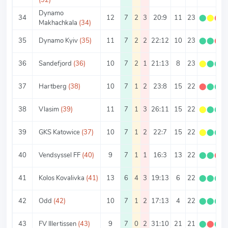
Dynamo
34
12
7
2
3
20:9
11
23
⬤
⬤
⬤
Makhachkala
(34)
35
Dynamo Kyiv
(35)
11
7
2
2
22:12
10
23
⬤
⬤
⬤
36
Sandefjord
(36)
10
7
2
1
21:13
8
23
⬤
⬤
⬤
37
Hartberg
(38)
10
7
1
2
23:8
15
22
⬤
⬤
⬤
38
Vlasim
(39)
11
7
1
3
26:11
15
22
⬤
⬤
⬤
39
GKS Katowice
(37)
10
7
1
2
22:7
15
22
⬤
⬤
⬤
40
Vendsyssel FF
(40)
9
7
1
1
16:3
13
22
⬤
⬤
⬤
41
Kolos Kovalivka
(41)
13
6
4
3
19:13
6
22
⬤
⬤
⬤
42
Odd
(42)
10
7
1
2
17:13
4
22
⬤
⬤
⬤
43
FV Illertissen
(43)
9
7
0
2
31:10
21
21
⬤
⬤
⬤