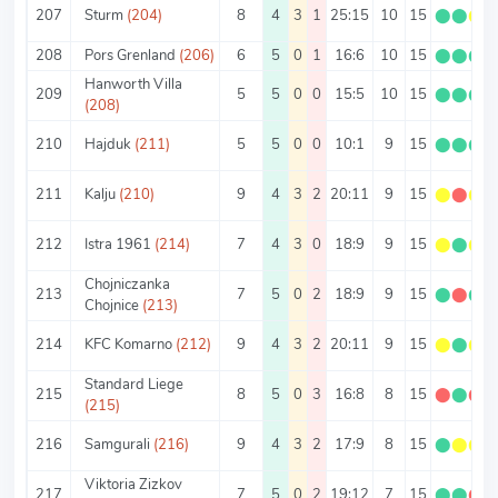
207
Sturm
(204)
8
4
3
1
25:15
10
15
⬤
⬤
⬤
208
Pors Grenland
(206)
6
5
0
1
16:6
10
15
⬤
⬤
⬤
Hanworth Villa
209
5
5
0
0
15:5
10
15
⬤
⬤
⬤
(208)
210
Hajduk
(211)
5
5
0
0
10:1
9
15
⬤
⬤
⬤
211
Kalju
(210)
9
4
3
2
20:11
9
15
⬤
⬤
⬤
212
Istra 1961
(214)
7
4
3
0
18:9
9
15
⬤
⬤
⬤
Chojniczanka
213
7
5
0
2
18:9
9
15
⬤
⬤
⬤
Chojnice
(213)
214
KFC Komarno
(212)
9
4
3
2
20:11
9
15
⬤
⬤
⬤
Standard Liege
215
8
5
0
3
16:8
8
15
⬤
⬤
⬤
(215)
216
Samgurali
(216)
9
4
3
2
17:9
8
15
⬤
⬤
⬤
Viktoria Zizkov
217
7
5
0
2
19:12
7
15
⬤
⬤
⬤