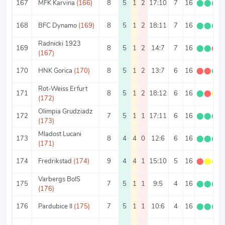
167
MFK Karvina
(166)
8
5
1
2
17:10
7
16
⬤
⬤
⬤
168
BFC Dynamo
(169)
8
5
1
2
18:11
7
16
⬤
⬤
⬤
Radnicki 1923
169
8
5
1
2
14:7
7
16
⬤
⬤
⬤
(167)
170
HNK Gorica
(170)
8
5
1
2
13:7
6
16
⬤
⬤
⬤
Rot-Weiss Erfurt
171
8
5
1
2
18:12
6
16
⬤
⬤
⬤
(172)
Olimpia Grudziadz
172
7
5
1
1
17:11
6
16
⬤
⬤
⬤
(173)
Mladost Lucani
173
8
4
4
0
12:6
6
16
⬤
⬤
⬤
(171)
174
Fredrikstad
(174)
9
4
4
1
15:10
5
16
⬤
⬤
⬤
Varbergs BoIS
175
7
5
1
1
9:5
4
16
⬤
⬤
⬤
(176)
176
Pardubice II
(175)
7
5
1
1
10:6
4
16
⬤
⬤
⬤