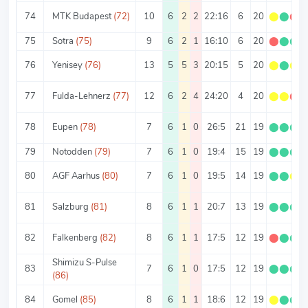
74
MTK Budapest
(72)
10
6
2
2
22:16
6
20
⬤
⬤
⬤
75
Sotra
(75)
9
6
2
1
16:10
6
20
⬤
⬤
⬤
76
Yenisey
(76)
13
5
5
3
20:15
5
20
⬤
⬤
⬤
77
Fulda-Lehnerz
(77)
12
6
2
4
24:20
4
20
⬤
⬤
⬤
78
Eupen
(78)
7
6
1
0
26:5
21
19
⬤
⬤
⬤
79
Notodden
(79)
7
6
1
0
19:4
15
19
⬤
⬤
⬤
80
AGF Aarhus
(80)
7
6
1
0
19:5
14
19
⬤
⬤
⬤
81
Salzburg
(81)
8
6
1
1
20:7
13
19
⬤
⬤
⬤
82
Falkenberg
(82)
8
6
1
1
17:5
12
19
⬤
⬤
⬤
Shimizu S-Pulse
83
7
6
1
0
17:5
12
19
⬤
⬤
⬤
(86)
84
Gomel
(85)
8
6
1
1
18:6
12
19
⬤
⬤
⬤