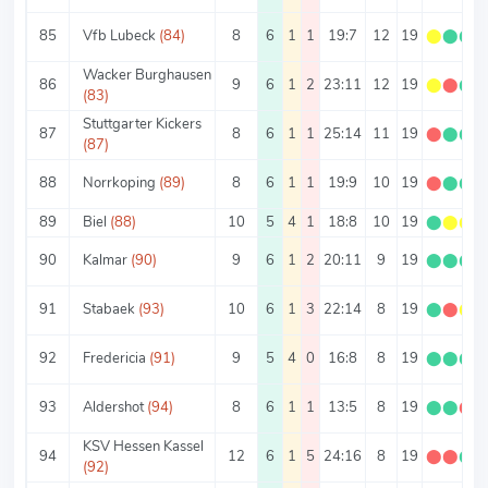
85
Vfb Lubeck
(84)
8
6
1
1
19:7
12
19
⬤
⬤
⬤
Wacker Burghausen
86
9
6
1
2
23:11
12
19
⬤
⬤
⬤
(83)
Stuttgarter Kickers
87
8
6
1
1
25:14
11
19
⬤
⬤
⬤
(87)
88
Norrkoping
(89)
8
6
1
1
19:9
10
19
⬤
⬤
⬤
89
Biel
(88)
10
5
4
1
18:8
10
19
⬤
⬤
⬤
90
Kalmar
(90)
9
6
1
2
20:11
9
19
⬤
⬤
⬤
91
Stabaek
(93)
10
6
1
3
22:14
8
19
⬤
⬤
⬤
92
Fredericia
(91)
9
5
4
0
16:8
8
19
⬤
⬤
⬤
93
Aldershot
(94)
8
6
1
1
13:5
8
19
⬤
⬤
⬤
KSV Hessen Kassel
94
12
6
1
5
24:16
8
19
⬤
⬤
⬤
(92)