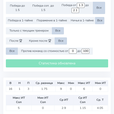
Победа от
до
Победа до
Победа соп. до
Все
1.5
1.5
Победа в 1-тайме
Поражение в 1-тайме
Ничья в 1-тайме
Все
Только с текущим тренером
Все
После 🏆
Кроме после 🏆
Все
Все
Против команд со стоимостью от
до
Статистика обновлена
В
Н
П
Ср. разница
Макс
Мин
Макс ИТ
Мин ИТ
16
1
3
1.75
9
0
6
0
Макс ИТ
Мин ИТ
Ср ИТ
Ср ИТ
Ср. Т
Соп
Соп
Соп
5
0
2.9
1.15
4.05