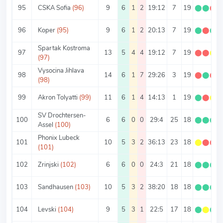
95
CSKA Sofia
(96)
9
6
1
2
19:12
7
19
⬤
⬤
⬤
96
Koper
(95)
9
6
1
2
20:13
7
19
⬤
⬤
⬤
Spartak Kostroma
97
13
5
4
4
19:12
7
19
⬤
⬤
⬤
(97)
Vysocina Jihlava
98
14
6
1
7
29:26
3
19
⬤
⬤
⬤
(98)
99
Akron Tolyatti
(99)
11
6
1
4
14:13
1
19
⬤
⬤
⬤
SV Drochtersen-
100
6
6
0
0
29:4
25
18
⬤
⬤
⬤
Assel
(100)
Phonix Lubeck
101
10
5
3
2
36:13
23
18
⬤
⬤
⬤
(101)
102
Zrinjski
(102)
6
6
0
0
24:3
21
18
⬤
⬤
⬤
103
Sandhausen
(103)
10
5
3
2
38:20
18
18
⬤
⬤
⬤
104
Levski
(104)
9
5
3
1
22:5
17
18
⬤
⬤
⬤