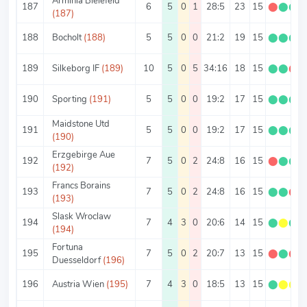
Arminia Bielefeld
187
6
5
0
1
28:5
23
15
⬤
⬤
⬤
(187)
188
Bocholt
(188)
5
5
0
0
21:2
19
15
⬤
⬤
⬤
189
Silkeborg IF
(189)
10
5
0
5
34:16
18
15
⬤
⬤
⬤
190
Sporting
(191)
5
5
0
0
19:2
17
15
⬤
⬤
⬤
Maidstone Utd
191
5
5
0
0
19:2
17
15
⬤
⬤
⬤
(190)
Erzgebirge Aue
192
7
5
0
2
24:8
16
15
⬤
⬤
⬤
(192)
Francs Borains
193
7
5
0
2
24:8
16
15
⬤
⬤
⬤
(193)
Slask Wroclaw
194
7
4
3
0
20:6
14
15
⬤
⬤
⬤
(194)
Fortuna
195
7
5
0
2
20:7
13
15
⬤
⬤
⬤
Duesseldorf
(196)
196
Austria Wien
(195)
7
4
3
0
18:5
13
15
⬤
⬤
⬤