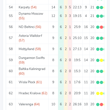
54
Karpaty
(54)
14
6
3
5
22:13
9
21
⬤
⬤
⬤
Dynamo Moscow
55
12
6
3
3
19:15
4
21
⬤
⬤
⬤
(55)
56
ND Beltinci
(56)
9
6
2
1
25:9
16
20
⬤
⬤
⬤
Astoria Walldorf
57
9
6
2
1
25:10
15
20
⬤
⬤
⬤
(57)
58
Midtjylland
(58)
9
6
2
1
27:13
14
20
⬤
⬤
⬤
Dungannon Swifts
59
8
6
2
0
19:5
14
20
⬤
⬤
⬤
(59)
Baltika Kaliningrad
60
8
6
2
0
15:3
12
20
⬤
⬤
⬤
(60)
61
Wisla Plock
(61)
9
6
2
1
17:6
11
20
⬤
⬤
⬤
62
Hradec Kralove
(62)
8
6
2
0
20:9
11
20
⬤
⬤
⬤
63
Valerenga
(64)
10
6
2
2
26:16
10
20
⬤
⬤
⬤