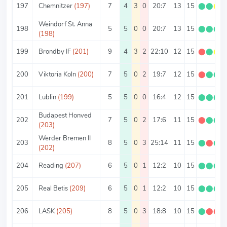
197
Chemnitzer
(197)
7
4
3
0
20:7
13
15
⬤
⬤
⬤
Weindorf St. Anna
198
5
5
0
0
20:7
13
15
⬤
⬤
⬤
(198)
199
Brondby IF
(201)
9
4
3
2
22:10
12
15
⬤
⬤
⬤
200
Viktoria Koln
(200)
7
5
0
2
19:7
12
15
⬤
⬤
⬤
201
Lublin
(199)
5
5
0
0
16:4
12
15
⬤
⬤
⬤
Budapest Honved
202
7
5
0
2
17:6
11
15
⬤
⬤
⬤
(203)
Werder Bremen II
203
8
5
0
3
25:14
11
15
⬤
⬤
⬤
(202)
204
Reading
(207)
6
5
0
1
12:2
10
15
⬤
⬤
⬤
205
Real Betis
(209)
6
5
0
1
12:2
10
15
⬤
⬤
⬤
206
LASK
(205)
8
5
0
3
18:8
10
15
⬤
⬤
⬤