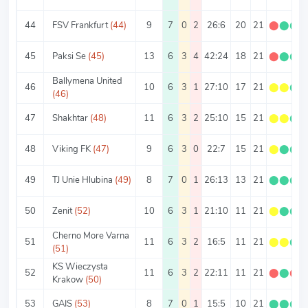
44
FSV Frankfurt
(44)
9
7
0
2
26:6
20
21
⬤
⬤
⬤
45
Paksi Se
(45)
13
6
3
4
42:24
18
21
⬤
⬤
⬤
Ballymena United
46
10
6
3
1
27:10
17
21
⬤
⬤
⬤
(46)
47
Shakhtar
(48)
11
6
3
2
25:10
15
21
⬤
⬤
⬤
48
Viking FK
(47)
9
6
3
0
22:7
15
21
⬤
⬤
⬤
49
TJ Unie Hlubina
(49)
8
7
0
1
26:13
13
21
⬤
⬤
⬤
50
Zenit
(52)
10
6
3
1
21:10
11
21
⬤
⬤
⬤
Cherno More Varna
51
11
6
3
2
16:5
11
21
⬤
⬤
⬤
(51)
KS Wieczysta
52
11
6
3
2
22:11
11
21
⬤
⬤
⬤
Krakow
(50)
53
GAIS
(53)
8
7
0
1
15:5
10
21
⬤
⬤
⬤