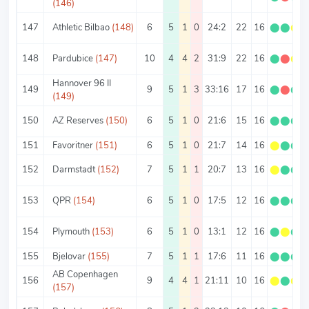
(146)
147
Athletic Bilbao
(148)
6
5
1
0
24:2
22
16
⬤
⬤
⬤
148
Pardubice
(147)
10
4
4
2
31:9
22
16
⬤
⬤
⬤
Hannover 96 II
149
9
5
1
3
33:16
17
16
⬤
⬤
⬤
(149)
150
AZ Reserves
(150)
6
5
1
0
21:6
15
16
⬤
⬤
⬤
151
Favoritner
(151)
6
5
1
0
21:7
14
16
⬤
⬤
⬤
152
Darmstadt
(152)
7
5
1
1
20:7
13
16
⬤
⬤
⬤
153
QPR
(154)
6
5
1
0
17:5
12
16
⬤
⬤
⬤
154
Plymouth
(153)
6
5
1
0
13:1
12
16
⬤
⬤
⬤
155
Bjelovar
(155)
7
5
1
1
17:6
11
16
⬤
⬤
⬤
AB Copenhagen
156
9
4
4
1
21:11
10
16
⬤
⬤
⬤
(157)