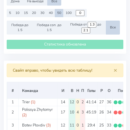
Дома
На выезде
Все
5
10
15
20
30
40
50
100
Победа от
до
Победа до
Победа соп. до
Все
1.5
1.5
Статистика обновлена
×
Свайп вправо, чтобы увидеть всю таблицу!
#
Команда
И
В
Н
П
Голы
Р
О
Посл. 
1
Trier
(1)
14
12
0
2
41:14
27
36
⬤
⬤
⬤
Polissya Zhytomyr
2
17
10
4
3
45:19
26
34
⬤
⬤
⬤
(2)
3
Botev Plovdiv
(3)
12
11
0
1
29:4
25
33
⬤
⬤
⬤