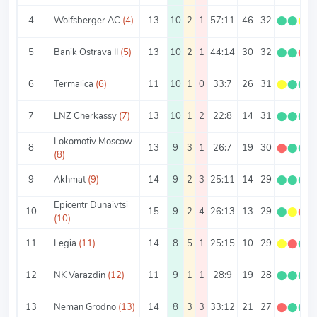
4
Wolfsberger AC
(4)
13
10
2
1
57:11
46
32
⬤
⬤
⬤
5
Banik Ostrava II
(5)
13
10
2
1
44:14
30
32
⬤
⬤
⬤
6
Termalica
(6)
11
10
1
0
33:7
26
31
⬤
⬤
⬤
7
LNZ Cherkassy
(7)
13
10
1
2
22:8
14
31
⬤
⬤
⬤
Lokomotiv Moscow
8
13
9
3
1
26:7
19
30
⬤
⬤
⬤
(8)
9
Akhmat
(9)
14
9
2
3
25:11
14
29
⬤
⬤
⬤
Epicentr Dunaivtsi
10
15
9
2
4
26:13
13
29
⬤
⬤
⬤
(10)
11
Legia
(11)
14
8
5
1
25:15
10
29
⬤
⬤
⬤
12
NK Varazdin
(12)
11
9
1
1
28:9
19
28
⬤
⬤
⬤
13
Neman Grodno
(13)
14
8
3
3
33:12
21
27
⬤
⬤
⬤