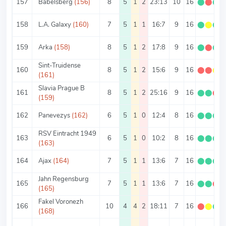
157
Babelsberg
(156)
8
5
1
2
23:13
10
16
⬤
⬤
⬤
158
L.A. Galaxy
(160)
7
5
1
1
16:7
9
16
⬤
⬤
⬤
159
Arka
(158)
8
5
1
2
17:8
9
16
⬤
⬤
⬤
Sint-Truidense
160
8
5
1
2
15:6
9
16
⬤
⬤
⬤
(161)
Slavia Prague B
161
8
5
1
2
25:16
9
16
⬤
⬤
⬤
(159)
162
Panevezys
(162)
6
5
1
0
12:4
8
16
⬤
⬤
⬤
RSV Eintracht 1949
163
6
5
1
0
10:2
8
16
⬤
⬤
⬤
(163)
164
Ajax
(164)
7
5
1
1
13:6
7
16
⬤
⬤
⬤
Jahn Regensburg
165
7
5
1
1
13:6
7
16
⬤
⬤
⬤
(165)
Fakel Voronezh
166
10
4
4
2
18:11
7
16
⬤
⬤
⬤
(168)