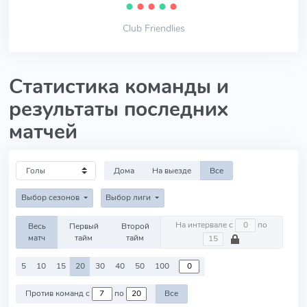
⬤
⬤
⬤
⬤
⬤
Club Friendlies
Статистика команды и
результаты последних
матчей
Дома
На выезде
Все
Выбор сезонов
Выбор лиги
На интервале с
по
Весь
Первый
Второй
матч
тайм
тайм
5
10
15
20
30
40
50
100
Против команд с
по
Все