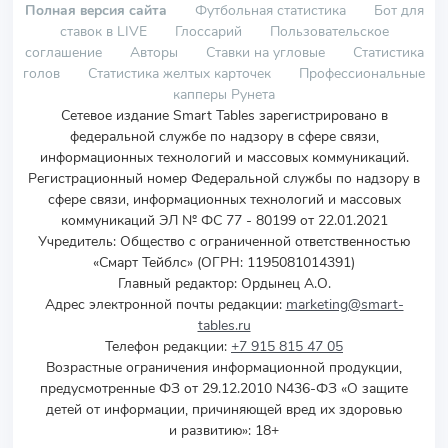
Полная версия сайта
Футбольная статистика
Бот для
ставок в LIVE
Глоссарий
Пользовательское
соглашение
Авторы
Ставки на угловые
Статистика
голов
Статистика желтых карточек
Профессиональные
капперы Рунета
Сетевое издание Smart Tables зарегистрировано в
федеральной службе по надзору в сфере связи,
информационных технологий и массовых коммуникаций.
Регистрационный номер Федеральной службы по надзору в
сфере связи, информационных технологий и массовых
коммуникаций ЭЛ № ФС 77 - 80199 от 22.01.2021
Учредитель
:
Общество с ограниченной ответственностью
«Смарт Тейблс» (ОГРН: 1195081014391)
Главный редактор: Ордынец А.О.
Адрес электронной почты редакции:
marketing@smart-
tables.ru
Телефон редакции:
+7 915 815 47 05
Возрастные ограничения информационной продукции,
предусмотренные ФЗ от 29.12.2010 N436-ФЗ «О защите
детей от информации, причиняющей вред их здоровью
и развитию»: 18+