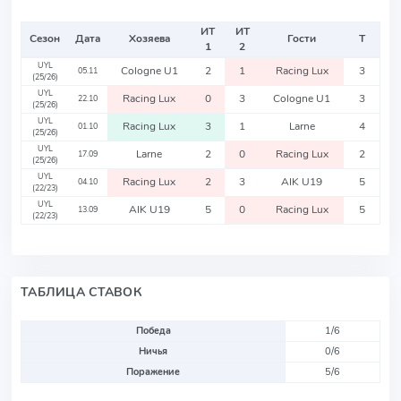
ИТ
ИТ
Сезон
Дата
Хозяева
Гости
Т
1
2
UYL
Cologne U1
2
1
Racing Lux
3
05.11
(25/26)
UYL
Racing Lux
0
3
Cologne U1
3
22.10
(25/26)
UYL
Racing Lux
3
1
Larne
4
01.10
(25/26)
UYL
Larne
2
0
Racing Lux
2
17.09
(25/26)
UYL
Racing Lux
2
3
AIK U19
5
04.10
(22/23)
UYL
AIK U19
5
0
Racing Lux
5
13.09
(22/23)
ТАБЛИЦА СТАВОК
Победа
1/6
Ничья
0/6
Поражение
5/6