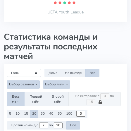
⬤
⬤
⬤
⬤
⬤
UEFA Youth League
Статистика команды и
результаты последних
матчей
Дома
На выезде
Все
Выбор сезонов
Выбор лиги
На интервале с
по
Весь
Первый
Второй
матч
тайм
тайм
5
10
15
20
30
40
50
100
Против команд с
по
Все