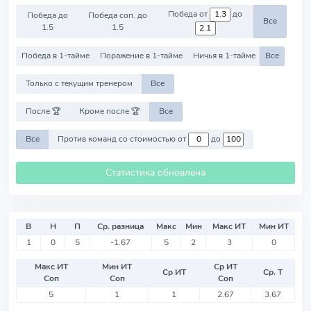
Победа от
до
Победа до
Победа соп. до
Все
1.5
1.5
Победа в 1-тайме
Поражение в 1-тайме
Ничья в 1-тайме
Все
Только с текущим тренером
Все
После 🏆
Кроме после 🏆
Все
Все
Против команд со стоимостью от
до
Статистика обновлена
В
Н
П
Ср. разница
Макс
Мин
Макс ИТ
Мин ИТ
1
0
5
-1.67
5
2
3
0
Макс ИТ
Мин ИТ
Ср ИТ
Ср ИТ
Ср. Т
Соп
Соп
Соп
5
1
1
2.67
3.67