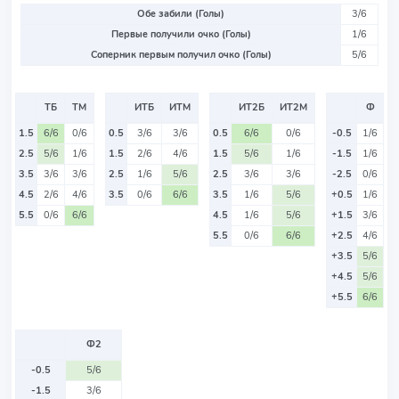
Обе забили (Голы)
3/6
Первые получили очко (Голы)
1/6
Соперник первым получил очко (Голы)
5/6
ТБ
ТМ
ИТБ
ИТМ
ИТ2Б
ИТ2М
Ф
1.5
6/6
0/6
0.5
3/6
3/6
0.5
6/6
0/6
-0.5
1/6
2.5
5/6
1/6
1.5
2/6
4/6
1.5
5/6
1/6
-1.5
1/6
3.5
3/6
3/6
2.5
1/6
5/6
2.5
3/6
3/6
-2.5
0/6
4.5
2/6
4/6
3.5
0/6
6/6
3.5
1/6
5/6
+0.5
1/6
5.5
0/6
6/6
4.5
1/6
5/6
+1.5
3/6
5.5
0/6
6/6
+2.5
4/6
+3.5
5/6
+4.5
5/6
+5.5
6/6
Ф2
-0.5
5/6
-1.5
3/6