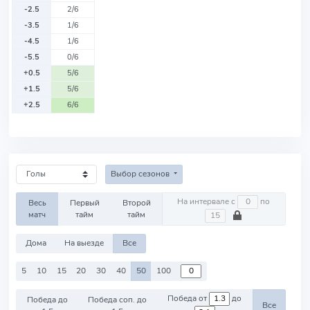
-2.5
2/6
-3.5
1/6
-4.5
1/6
-5.5
0/6
+0.5
5/6
+1.5
5/6
+2.5
6/6
Выбор сезонов
На интервале с
по
Весь
Первый
Второй
матч
тайм
тайм
Дома
На выезде
Все
5
10
15
20
30
40
50
100
Победа от
до
Победа до
Победа соп. до
Все