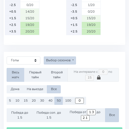
-2.5
0/20
-2.5
1/20
+0.5
14/20
-3.5
0/20
+1.5
15/20
+0.5
15/20
+2.5
19/20
+1.5
19/20
+3.5
20/20
+2.5
20/20
Выбор сезонов
На интервале с
по
Весь
Первый
Второй
матч
тайм
тайм
Дома
На выезде
Все
5
10
15
20
30
40
50
100
Победа от
до
Победа до
Победа соп. до
Все
1.5
1.5