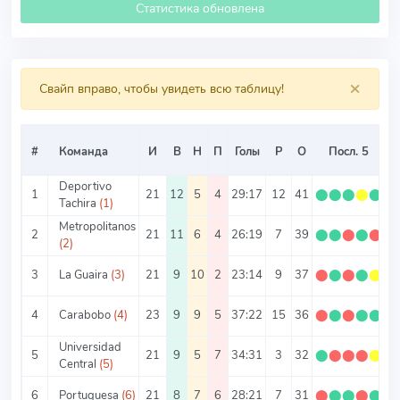
Статистика обновлена
×
Свайп вправо, чтобы увидеть всю таблицу!
#
Команда
И
В
Н
П
Голы
Р
О
Посл. 5
О
Deportivo
1
21
12
5
4
29:17
12
41
⬤
⬤
⬤
⬤
⬤
1
Tachira
(1)
Metropolitanos
2
21
11
6
4
26:19
7
39
⬤
⬤
⬤
⬤
⬤
1
(2)
3
La Guaira
(3)
21
9
10
2
23:14
9
37
⬤
⬤
⬤
⬤
⬤
1
4
Carabobo
(4)
23
9
9
5
37:22
15
36
⬤
⬤
⬤
⬤
⬤
1
Universidad
5
21
9
5
7
34:31
3
32
⬤
⬤
⬤
⬤
⬤
1
Central
(5)
6
Portuguesa
(6)
21
8
7
6
28:21
7
31
⬤
⬤
⬤
⬤
⬤
1