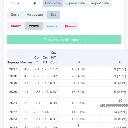
Весь матч
Первый тайм
Второй тайм
Дома
На выезде
Все
Статистика обновлена
Ср.
Ср.
Ср.
ИТ
Турнир
Матчей
Т
ИТ
Соп
В
Н
2017
42
2.4
1.29
1.12
18 (43%)
9 (21%)
2018
42
2.36
1.33
1.02
20 (48%)
9 (21%)
2019
47
2.4
1.49
0.91
21 (45%)
16 (34%)
2020
21
2.33
1.76
0.57
13 (62%)
5 (24%)
10
2021
35
2.94
2
0.94
19 (54%)
(28.9999999999
2022
36
2.25
1.14
1.11
11 (31%)
14 (39%)
2023
35
2.34
1.43
0.91
12 (34%)
19 (54%)
9
2024
32
2.09
1
1.09
11 (34%)