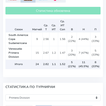
Статистика обновлена
Ср.
Ср.
Ср.
ИТ
Сезон
Матчей
Т
ИТ
Соп
В
Н
П
South America:
2
3
Copa
9
2.56
1
1.56
4 (44%)
(22%)
(33%)
Sudamericana
Venezuela:
3
5
Primera
15
2.67
1.2
1.47
7 (47%)
(20%)
(33%)
Division
5
11
8
Итого
24
2.62
1.1
1.52
(21%)
(45.5%)
(33%)
СТАТИСТИКА ПО ТУРНИРАМ