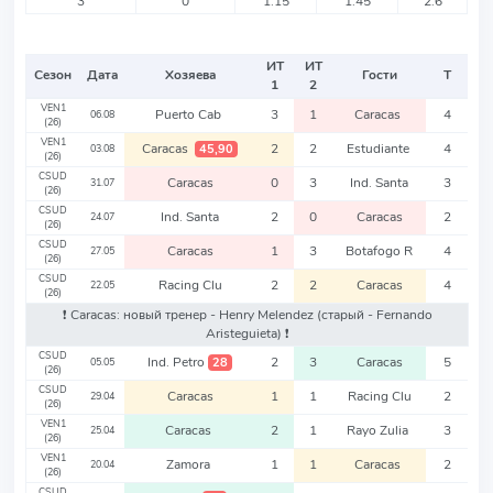
3
0
1.15
1.45
2.6
ИТ
ИТ
Сезон
Дата
Хозяева
Гости
Т
1
2
VEN1
Puerto Cab
3
1
Caracas
4
06.08
(26)
VEN1
Caracas
2
2
Estudiante
4
45,90
03.08
(26)
CSUD
Caracas
0
3
Ind. Santa
3
31.07
(26)
CSUD
Ind. Santa
2
0
Caracas
2
24.07
(26)
CSUD
Caracas
1
3
Botafogo R
4
27.05
(26)
CSUD
Racing Clu
2
2
Caracas
4
22.05
(26)
❗️ Caracas: новый тренер - Henry Melendez
(старый - Fernando
Aristeguieta)
❗️
CSUD
Ind. Petro
2
3
Caracas
5
28
05.05
(26)
CSUD
Caracas
1
1
Racing Clu
2
29.04
(26)
VEN1
Caracas
2
1
Rayo Zulia
3
25.04
(26)
VEN1
Zamora
1
1
Caracas
2
20.04
(26)
CSUD