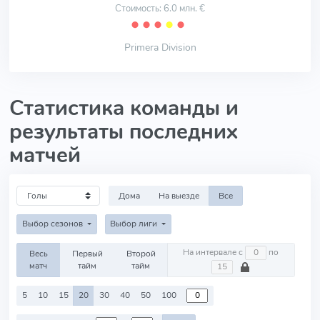
Стоимость: 6.0 млн. €
⬤
⬤
⬤
⬤
⬤
Primera Division
Статистика команды и
результаты последних
матчей
Дома
На выезде
Все
Выбор сезонов
Выбор лиги
На интервале с
по
Весь
Первый
Второй
матч
тайм
тайм
5
10
15
20
30
40
50
100