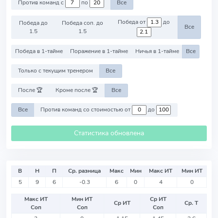
Против команд с
по
Все
Победа от
до
Победа до
Победа соп. до
Все
1.5
1.5
Победа в 1-тайме
Поражение в 1-тайме
Ничья в 1-тайме
Все
Только с текущим тренером
Все
После 🏆
Кроме после 🏆
Все
Все
Против команд со стоимостью от
до
Статистика обновлена
В
Н
П
Ср. разница
Макс
Мин
Макс ИТ
Мин ИТ
5
9
6
-0.3
6
0
4
0
Макс ИТ
Мин ИТ
Ср ИТ
Ср ИТ
Ср. Т
Соп
Соп
Соп