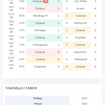
Caracas
1
0
Ind. Petro
1
76
15.04
(26)
VEN1
Caracas
1
3
Acanz
4
12.04
(26)
CSUD
Botafogo R
1
1
Caracas
2
09.04
(26)
VEN1
Caracas
1
0
Metropolit
1
03.04
(26)
VEN1
Monagas
1
1
Caracas
2
22.03
(26)
VEN1
Caracas
4
2
Trujillano
6
17.03
(26)
VEN1
Portuguesa
1
1
Caracas
2
14.03
(26)
VEN1
Caracas
0
1
Deportivo
1
07.03
(26)
CSUD
Caracas
0
0
Metropolit
0
04.03
(26)
VEN1
Carabobo
0
0
Caracas
0
28.02
(26)
ТАБЛИЦА СТАВОК
Победа
5/20
Ничья
9/20