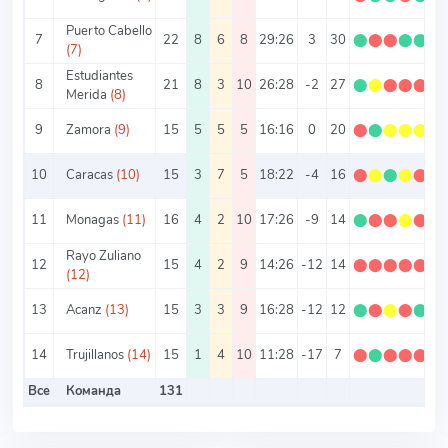
Puerto Cabello
7
22
8
6
8
29:26
3
30
⬤
⬤
⬤
⬤
⬤
1
(7)
Estudiantes
8
21
8
3
10
26:28
-2
27
⬤
⬤
⬤
⬤
⬤
1
Merida
(8)
9
Zamora
(9)
15
5
5
5
16:16
0
20
⬤
⬤
⬤
⬤
⬤
1
10
Caracas
(10)
15
3
7
5
18:22
-4
16
⬤
⬤
⬤
⬤
⬤
1
11
Monagas
(11)
16
4
2
10
17:26
-9
14
⬤
⬤
⬤
⬤
⬤
0
Rayo Zuliano
12
15
4
2
9
14:26
-12
14
⬤
⬤
⬤
⬤
⬤
0
(12)
13
Acanz
(13)
15
3
3
9
16:28
-12
12
⬤
⬤
⬤
⬤
⬤
0
14
Trujillanos
(14)
15
1
4
10
11:28
-17
7
⬤
⬤
⬤
⬤
⬤
0
Все
Команда
131